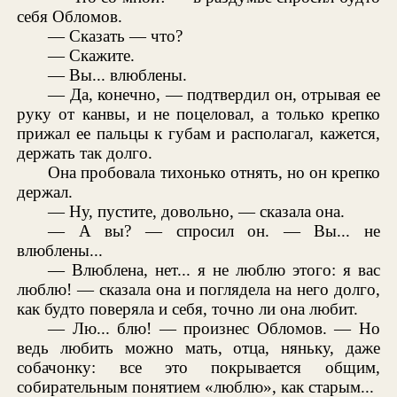
себя Обломов.
— Сказать — что?
— Скажите.
— Вы... влюблены.
— Да, конечно, — подтвердил он, отрывая ее
руку от канвы, и не поцеловал, а только крепко
прижал ее пальцы к губам и располагал, кажется,
держать так долго.
Она пробовала тихонько отнять, но он крепко
держал.
— Ну, пустите, довольно, — сказала она.
— А вы? — спросил он. — Вы... не
влюблены...
— Влюблена, нет... я не люблю этого: я вас
люблю! — сказала она и поглядела на него долго,
как будто поверяла и себя, точно ли она любит.
— Лю... блю! — произнес Обломов. — Но
ведь любить можно мать, отца, няньку, даже
собачонку: все это покрывается общим,
собирательным понятием «люблю», как старым...