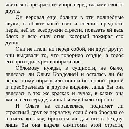
явиться в прекрасном уборе перед глазами своего
друга.
Он веровал еще больше в эти волшебные
звуки, в обаятельный свет и спешил предстать
перед ней во всеоружии страсти, показать ей весь
блеск и всю силу огня, который пожирал его
душу.
Они не лгали ни перед собой, ни друг другу:
они выдавали то, что говорило сердце, а голос
его проходил чрез воображение.
Обломову нужды, в сущности, не было,
являлась ли Ольга Корделией и осталась ли бы
верна этому образу или пошла бы новой тропой
и преобразилась в другое видение, лишь бы она
являлась в тех же красках и лучах, в каких она
жила в его сердце, лишь бы ему было хорошо.
И Ольга не справлялась, поднимет ли
страстный друг ее перчатку, если б она бросила ее
в пасть ко льву, бросится ли для нее в бездну,
лишь бы она видела симптомы этой страсти,