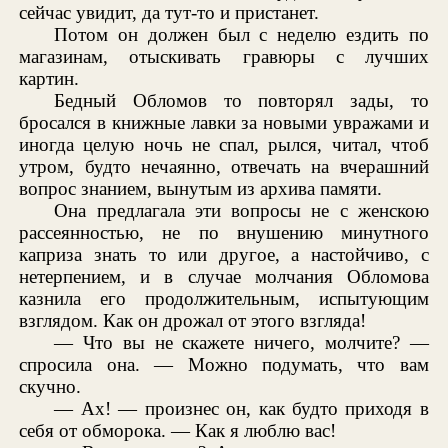
сейчас увидит, да тут-то и пристанет.
Потом он должен был с неделю ездить по
магазинам, отыскивать гравюры с лучших
картин.
Бедный Обломов то повторял зады, то
бросался в книжные лавки за новыми увражами и
иногда целую ночь не спал, рылся, читал, чтоб
утром, будто нечаянно, отвечать на вчерашний
вопрос знанием, вынутым из архива памяти.
Она предлагала эти вопросы не с женскою
рассеянностью, не по внушению минутного
каприза знать то или другое, а настойчиво, с
нетерпением, и в случае молчания Обломова
казнила его продолжительным, испытующим
взглядом. Как он дрожал от этого взгляда!
— Что вы не скажете ничего, молчите? —
спросила она. — Можно подумать, что вам
скучно.
— Ах! — произнес он, как будто приходя в
себя от обморока. — Как я люблю вас!