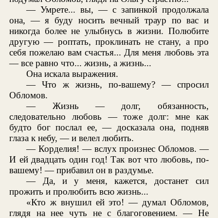
— Умрете... вы, — с запинкой продолжала
она, — я буду носить вечный траур по вас и
никогда более не улыбнусь в жизни. Полюбите
другую — роптать, проклинать не стану, а про
себя пожелаю вам счастья... Для меня любовь эта
— все равно что... жизнь, а жизнь...
Она искала выражения.
— Что ж жизнь, по-вашему? — спросил
Обломов.
— Жизнь — долг, обязанность,
следовательно любовь — тоже долг: мне как
будто бог послал ее, — досказала она, подняв
глаза к небу, — и велел любить.
— Корделия! — вслух произнес Обломов. —
И ей двадцать один год! Так вот что любовь, по-
вашему! — прибавил он в раздумье.
— Да, и у меня, кажется, достанет сил
прожить и пролюбить всю жизнь...
«Кто ж внушил ей это! — думал Обломов,
глядя на нее чуть не с благоговением. — Не