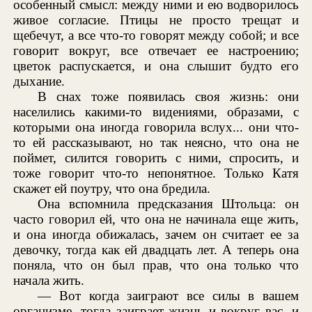
особенный смысл: между ними и ею водворилось
живое согласие. Птицы не просто трещат и
щебечут, а все что-то говорят между собой; и все
говорит вокруг, все отвечает ее настроению;
цветок распускается, и она слышит будто его
дыхание.
В снах тоже появилась своя жизнь: они
населились какими-то видениями, образами, с
которыми она иногда говорила вслух... они что-
то ей рассказывают, но так неясно, что она не
поймет, силится говорить с ними, спросить, и
тоже говорит что-то непонятное. Только Катя
скажет ей поутру, что она бредила.
Она вспомнила предсказания Штольца: он
часто говорил ей, что она не начинала еще жить,
и она иногда обижалась, зачем он считает ее за
девочку, тогда как ей двадцать лет. А теперь она
поняла, что он был прав, что она только что
начала жить.
— Вот когда заиграют все силы в вашем
организме, тогда заиграет жизнь и вокруг вас, и