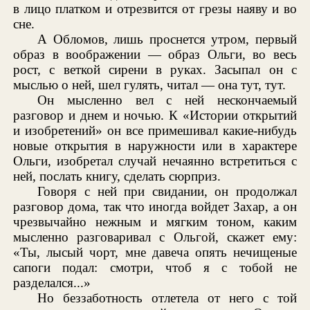
в лицо платком и отрезвится от грезы наяву и во
сне.
А Обломов, лишь проснется утром, первый
образ в воображении — образ Ольги, во весь
рост, с веткой сирени в руках. Засыпал он с
мыслью о ней, шел гулять, читал — она тут, тут.
Он мысленно вел с ней нескончаемый
разговор и днем и ночью. К «Истории открытий
и изобретений» он все примешивал какие-нибудь
новые открытия в наружности или в характере
Ольги, изобретал случай нечаянно встретиться с
ней, послать книгу, сделать сюрприз.
Говоря с ней при свидании, он продолжал
разговор дома, так что иногда войдет Захар, а он
чрезвычайно нежным и мягким тоном, каким
мысленно разговаривал с Ольгой, скажет ему:
«Ты, лысый чорт, мне давеча опять нечищеные
сапоги подал: смотри, чтоб я с тобой не
разделался...»
Но беззаботность отлетела от него с той