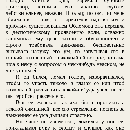
праздно убитые годы, изрекала суровый
приговор, казнила его апатию глубже,
действительнее, нежели Штольц; потом, по мере
сближения с ним, от сарказмов над вялым и
дряблым существованием Обломова она перешла
к деспотическому проявлению воли, отважно
напомнила ему цель жизни и обязанностей и
строго требовала движения, беспрестанно
вызывала наружу его ум, то запутывая его в
тонкий, жизненный, знакомый ей вопрос, то сама
шла к нему с вопросом о чем-нибудь неясном, не
доступном ей.
И он бился, ломал голову, изворачивался,
чтобы не упасть тяжело в глазах ее или чтоб
помочь ей разъяснить какой-нибудь узел, не то
так геройски рассечь его.
Вся ее женская тактика была проникнута
нежной симпатией; все его стремления поспеть за
движением ее ума дышали страстью.
Но чаще он изнемогал, ложился у ног ее,
прикладывал руку к сердцу и слушал, как оно