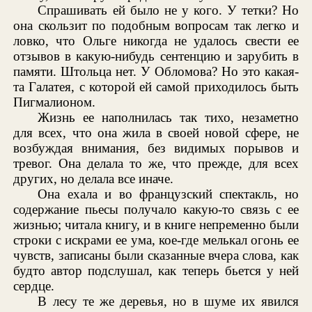
Спрашивать ей было не у кого. У тетки? Но
она скользит по подобным вопросам так легко и
ловко, что Ольге никогда не удалось свести ее
отзывов в какую-нибудь сентенцию и зарубить в
памяти. Штольца нет. У Обломова? Но это какая-
та Галатея, с которой ей самой приходилось быть
Пигмалионом.
Жизнь ее наполнилась так тихо, незаметно
для всех, что она жила в своей новой сфере, не
возбуждая внимания, без видимых порывов и
тревог. Она делала то же, что прежде, для всех
других, но делала все иначе.
Она ехала и во французский спектакль, но
содержание пьесы получало какую-то связь с ее
жизнью; читала книгу, и в книге непременно были
строки с искрами ее ума, кое-где мелькал огонь ее
чувств, записаны были сказанные вчера слова, как
будто автор подслушал, как теперь бьется у ней
сердце.
В лесу те же деревья, но в шуме их явился