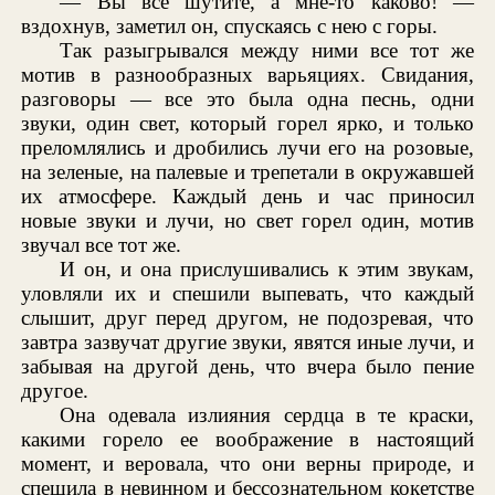
— Вы все шутите, а мне-то каково! —
вздохнув, заметил он, спускаясь с нею с горы.
Так разыгрывался между ними все тот же
мотив в разнообразных варьяциях. Свидания,
разговоры — все это была одна песнь, одни
звуки, один свет, который горел ярко, и только
преломлялись и дробились лучи его на розовые,
на зеленые, на палевые и трепетали в окружавшей
их атмосфере. Каждый день и час приносил
новые звуки и лучи, но свет горел один, мотив
звучал все тот же.
И он, и она прислушивались к этим звукам,
уловляли их и спешили выпевать, что каждый
слышит, друг перед другом, не подозревая, что
завтра зазвучат другие звуки, явятся иные лучи, и
забывая на другой день, что вчера было пение
другое.
Она одевала излияния сердца в те краски,
какими горело ее воображение в настоящий
момент, и веровала, что они верны природе, и
спешила в невинном и бессознательном кокетстве