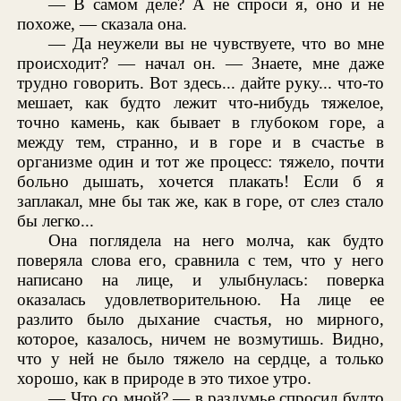
— В самом деле? А не спроси я, оно и не
похоже, — сказала она.
— Да неужели вы не чувствуете, что во мне
происходит? — начал он. — Знаете, мне даже
трудно говорить. Вот здесь... дайте руку... что-то
мешает, как будто лежит что-нибудь тяжелое,
точно камень, как бывает в глубоком горе, а
между тем, странно, и в горе и в счастье в
организме один и тот же процесс: тяжело, почти
больно дышать, хочется плакать! Если б я
заплакал, мне бы так же, как в горе, от слез стало
бы легко...
Она поглядела на него молча, как будто
поверяла слова его, сравнила с тем, что у него
написано на лице, и улыбнулась: поверка
оказалась удовлетворительною. На лице ее
разлито было дыхание счастья, но мирного,
которое, казалось, ничем не возмутишь. Видно,
что у ней не было тяжело на сердце, а только
хорошо, как в природе в это тихое утро.
— Что со мной? — в раздумье спросил будто