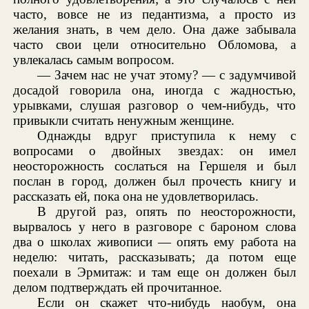
часто, вовсе не из педантизма, а просто из
желания знать, в чем дело. Она даже забывала
часто свои цели относительно Обломова, а
увлекалась самым вопросом.
— Зачем нас не учат этому? — с задумчивой
досадой говорила она, иногда с жадностью,
урывками, слушая разговор о чем-нибудь, что
привыкли считать ненужным женщине.
Однажды вдруг приступила к нему с
вопросами о двойных звездах: он имел
неосторожность сослаться на Гершеля и был
послан в город, должен был прочесть книгу и
рассказать ей, пока она не удовлетворилась.
В другой раз, опять по неосторожности,
вырвалось у него в разговоре с бароном слова
два о школах живописи — опять ему работа на
неделю: читать, рассказывать; да потом еще
поехали в Эрмитаж: и там еще он должен был
делом подтверждать ей прочитанное.
Если он скажет что-нибудь наобум, она