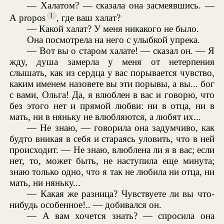
— Халатом? — сказала она засмеявшись. —
1
А propos
, где ваш халат?
— Какой халат? У меня никакого не было.
Она посмотрела на него с улыбкой упрека.
— Вот вы о старом халате! — сказал он. — Я
жду, душа замерла у меня от нетерпения
слышать, как из сердца у вас порывается чувство,
каким именем назовете вы эти порывы, а вы... бог
с вами, Ольга! Да, я влюблен в вас и говорю, что
без этого нет и прямой любви: ни в отца, ни в
мать, ни в няньку не влюбляются, а любят их...
— Не знаю, — говорила она задумчиво, как
будто вникая в себя и стараясь уловить, что в ней
происходит. — Не знаю, влюблена ли я в вас; если
нет, то, может быть, не наступила еще минута;
знаю только одно, что я так не любила ни отца, ни
мать, ни няньку...
— Какая же разница? Чувствуете ли вы что-
нибудь особенное!.. — добивался он.
— А вам хочется знать? — спросила она