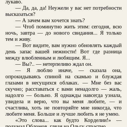
лукаво.
— Да, да, да! Неужели у вас нет потребности
высказаться?
— А зачем вам хочется знать?
— Чтоб поминутно жить этим: сегодня, всю
ночь, завтра — до нового свидания... Я только
тем и живу.
— Вот видите, вам нужно обновлять каждый
день запас вашей нежности! Вот где разница
между влюбленным и любящим. Я...
— Вы?.. — нетерпеливо ждал он.
— Я люблю иначе, — сказала она,
опрокидываясь спиной на скамью и блуждая
глазами в несущихся облаках. — Мне без вас
скучно; расставаться с вами ненадолго — жаль,
надолго — больно. Я однажды навсегда узнала,
увидела и верю, что вы меня любите, — и
счастлива, хоть не повторяйте мне никогда, что
любите меня. Больше и лучше любить я не умею.
«Это слова... как будто Корделии!» —
подумал Обломов, глядя на Ольгу страстно...