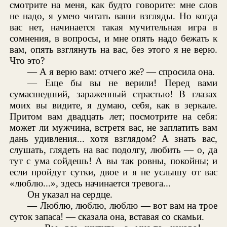
смотрите на меня, как будто говорите: мне слов
не надо, я умею читать ваши взгляды. Но когда
вас нет, начинается такая мучительная игра в
сомнения, в вопросы, и мне опять надо бежать к
вам, опять взглянуть на вас, без этого я не верю.
Что это?
— А я верю вам: отчего же? — спросила она.
— Еще бы вы не верили! Перед вами
сумасшедший, зараженный страстью! В глазах
моих вы видите, я думаю, себя, как в зеркале.
Притом вам двадцать лет; посмотрите на себя:
может ли мужчина, встретя вас, не заплатить вам
дань удивления... хотя взглядом? А знать вас,
слушать, глядеть на вас подолгу, любить — о, да
тут с ума сойдешь! А вы так ровны, покойны; и
если пройдут сутки, двое и я не услышу от вас
«люблю...», здесь начинается тревога...
Он указал на сердце.
— Люблю, люблю, люблю — вот вам на трое
суток запаса! — сказала она, вставая со скамьи.