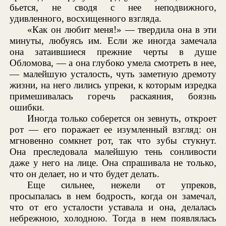
бьется, не сводя с нее неподвижного,
удивленного, восхищенного взгляда.
«Как он любит меня!» — твердила она в эти
минуты, любуясь им. Если же иногда замечала
она затаившиеся прежние черты в душе
Обломова, — а она глубоко умела смотреть в нее,
— малейшую усталость, чуть заметную дремоту
жизни, на него лились упреки, к которым изредка
примешивалась горечь раскаяния, боязнь
ошибки.
Иногда только соберется он зевнуть, откроет
рот — его поражает ее изумленный взгляд: он
мгновенно сомкнет рот, так что зубы стукнут.
Она преследовала малейшую тень сонливости
даже у него на лице. Она спрашивала не только,
что он делает, но и что будет делать.
Еще сильнее, нежели от упреков,
просыпалась в нем бодрость, когда он замечал,
что от его усталости уставала и она, делалась
небрежною, холодною. Тогда в нем появлялась