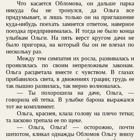
Что касается Обломова, он дальше парка
никуда бы не тронулся, да Ольга все
придумывает, и лишь только он на приглашение
куда-нибудь поехать замнется ответом, наверное
поездка предпринималась. И тогда не было конца
улыбкам Ольги. На пять верст кругом дачи не
было пригорка, на который бы он не влезал по
нескольку раз.
Между тем симпатия их росла, развивалась и
проявлялась по своим непреложным законам.
Ольга расцветала вместе с чувством. В глазах
прибавилось света, в движениях грации; грудь ее
так пышно развилась, так мерно волновалась.
— Ты похорошела на даче, Ольга, —
говорила ей тетка. В улыбке барона выражался
тот же комплимент.
Ольга, краснея, клала голову на плечо тетки;
та ласково трепала ее по щеке.
— Ольга, Ольга! — осторожно, почти
шепотом, кликал однажды Обломов Ольгу внизу