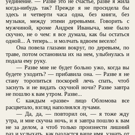
уединение. — Разве это не счастье, разве я жила
когда-нибудь так? Прежде я не просидела бы
здесь и четверти часа одна, без книги, без
музыки, между этими деревьями. Говорить с
мужчиной, кроме Андрея Иваныча, мне было
скучно, не о чем: я все думала, как бы остаться
одной... А теперь... и молчать вдвоем весело!
Она повела глазами вокруг, по деревьям, по
траве, потом остановила их на нем, улыбнулась и
подала ему руку.
— Разве мне не будет больно ужо, когда вы
будете уходить? — прибавила она. — Разве я не
стану торопиться поскорей лечь спать, чтоб
заснуть и не видать скучной ночи? Разве завтра
не пошлю к вам утром. Разве...
С каждым «разве» лицо Обломова все
расцветало, взгляд наполнялся лучами.
— Да, да, — повторил он, — я тоже жду
утра, и мне скучна ночь, и я завтра пошлю к вам
не за делом, а чтоб только произнести лишний
раз и услыхать, как раздастся ваше имя, узнать от