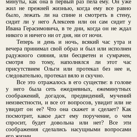
минуты, как она в первый раз пела ему. Он уже
жил не прежней жизнью, когда ему все равно
было, лежать ли на спине и смотреть в стену,
сидит ли у него Алексеев или он сам сидит у
Ивана Герасимовича, в те дни, когда он не ждал
никого и ничего ни от дня, ни от ночи.
Теперь и день и ночь, всякий час утра и
вечера принимал свой образ и был или исполнен
радужного сияния, или бесцветен и сумрачен,
смотря по тому, наполнялся ли этот час
присутствием Ольги или протекал без нее и,
следовательно, протекал вяло и скучно.
Все это отражалось в его существе: в голове
у него была сеть ежедневных, ежеминутных
соображений, догадок, предвидений, мучений
неизвестности, и все от вопросов, увидит или не
увидит он ее? Что она скажет и сделает? Как
посмотрит, какое даст ему поручение, о чем
спросит, будет довольна или нет? Все эти
соображения сделались насущными вопросами
его жизни.