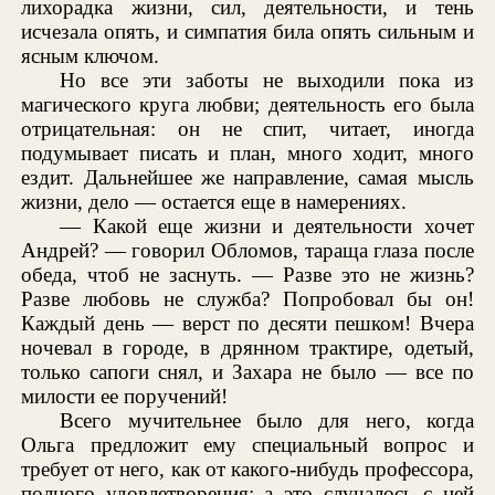
лихорадка жизни, сил, деятельности, и тень
исчезала опять, и симпатия била опять сильным и
ясным ключом.
Но все эти заботы не выходили пока из
магического круга любви; деятельность его была
отрицательная: он не спит, читает, иногда
подумывает писать и план, много ходит, много
ездит. Дальнейшее же направление, самая мысль
жизни, дело — остается еще в намерениях.
— Какой еще жизни и деятельности хочет
Андрей? — говорил Обломов, тараща глаза после
обеда, чтоб не заснуть. — Разве это не жизнь?
Разве любовь не служба? Попробовал бы он!
Каждый день — верст по десяти пешком! Вчера
ночевал в городе, в дрянном трактире, одетый,
только сапоги снял, и Захара не было — все по
милости ее поручений!
Всего мучительнее было для него, когда
Ольга предложит ему специальный вопрос и
требует от него, как от какого-нибудь профессора,
полного удовлетворения; а это случалось с ней