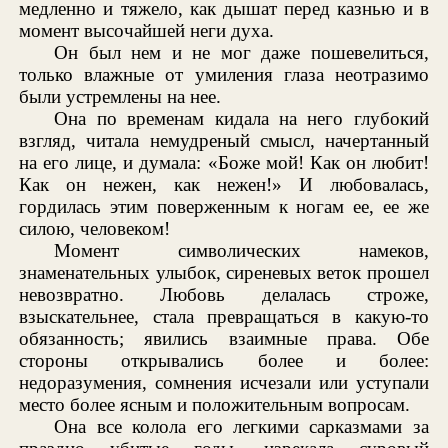
медленно и тяжело, как дышат перед казнью и в
момент высочайшей неги духа.
Он был нем и не мог даже пошевелиться,
только влажные от умиления глаза неотразимо
были устремлены на нее.
Она по временам кидала на него глубокий
взгляд, читала немудреный смысл, начертанный
на его лице, и думала: «Боже мой! Как он любит!
Как он нежен, как нежен!» И любовалась,
гордилась этим поверженным к ногам ее, ее же
силою, человеком!
Момент символических намеков,
знаменательных улыбок, сиреневых веток прошел
невозвратно. Любовь делалась строже,
взыскательнее, стала превращаться в какую-то
обязанность; явились взаимные права. Обе
стороны открывались более и более:
недоразумения, сомнения исчезали или уступали
место более ясным и положительным вопросам.
Она все колола его легкими сарказмами за