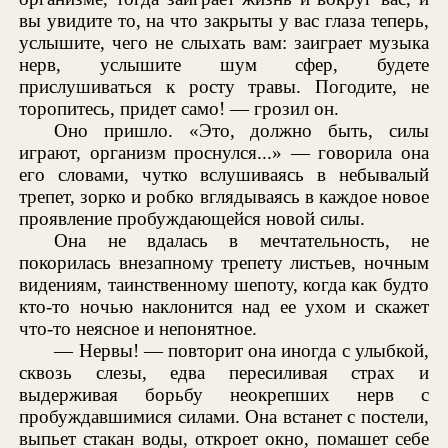
вы увидите то, на что закрыты у вас глаза теперь,
услышите, чего не слыхать вам: заиграет музыка
нерв, услышите шум сфер, будете
прислушиваться к росту травы. Погодите, не
торопитесь, придет само! — грозил он.
Оно пришло. «Это, должно быть, силы
играют, организм проснулся...» — говорила она
его словами, чутко вслушиваясь в небывалый
трепет, зорко и робко вглядываясь в каждое новое
проявление пробуждающейся новой силы.
Она не вдалась в мечтательность, не
покорилась внезапному трепету листьев, ночным
видениям, таинственному шепоту, когда как будто
кто-то ночью наклонится над ее ухом и скажет
что-то неясное и непонятное.
— Нервы! — повторит она иногда с улыбкой,
сквозь слезы, едва пересиливая страх и
выдерживая борьбу неокрепших нерв с
пробуждавшимися силами. Она встанет с постели,
выпьет стакан воды, откроет окно, помашет себе