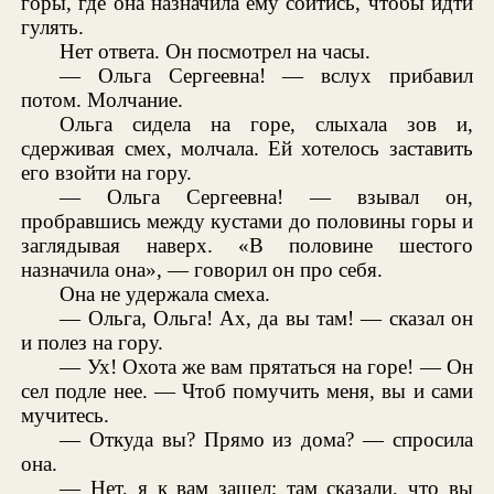
горы, где она назначила ему сойтись, чтобы идти
гулять.
Нет ответа. Он посмотрел на часы.
— Ольга Сергеевна! — вслух прибавил
потом. Молчание.
Ольга сидела на горе, слыхала зов и,
сдерживая смех, молчала. Ей хотелось заставить
его взойти на гору.
— Ольга Сергеевна! — взывал он,
пробравшись между кустами до половины горы и
заглядывая наверх. «В половине шестого
назначила она», — говорил он про себя.
Она не удержала смеха.
— Ольга, Ольга! Ах, да вы там! — сказал он
и полез на гору.
— Ух! Охота же вам прятаться на горе! — Он
сел подле нее. — Чтоб помучить меня, вы и сами
мучитесь.
— Откуда вы? Прямо из дома? — спросила
она.
— Нет, я к вам зашел; там сказали, что вы