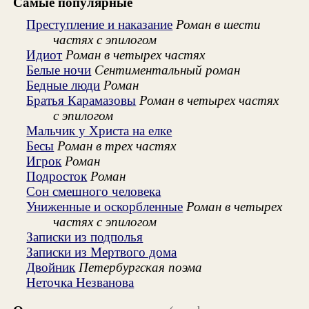
Самые популярные
Преступление и наказание
Роман в шести
частях с эпилогом
Идиот
Роман в четырех частях
Белые ночи
Сентиментальный роман
Бедные люди
Роман
Братья Карамазовы
Роман в четырех частях
с эпилогом
Мальчик у Христа на елке
Бесы
Роман в трех частях
Игрок
Роман
Подросток
Роман
Сон смешного человека
Униженные и оскорбленные
Роман в четырех
частях с эпилогом
Записки из подполья
Записки из Мертвого дома
Двойник
Петербургская поэма
Неточка Незванова