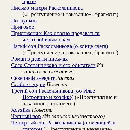
прозе
Письмо матери Раскольникова
(«Преступление и наказание», фрагмент)
Ползунков
Приговор
Приложение: Как опасно предаваться
честолюбивым снам
Пятый сон Раскольникова (о конце света)
(«Преступление и наказание», фрагмент)
Роман в девяти письмах
Село Степанчиково и его обитатели
Из
записок неизвестного
Скверный анекдот
Рассказ
Слабое сердце
Повесть
Третий сон Раскольникова (об Илье
Петровиче и хозяйке)
(«Преступление и
наказание», фрагмент)
Хозяйка
Повесть
Честный вор
(Из записок неизвестного)
Четвертый сон Раскольникова (о смеющейся
старухе)
(«Преступление и наказание»,