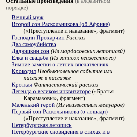
Остальные произведения
(в алфавитном
порядке)
Вечный муж
Второй сон Раскольникова (об Африке)
(«Преступление и наказание», фрагмент)
Господин Прохарчин
Рассказ
Два самоубийства
Дядюшкин сон
(Из мордасовских летописей)
Елка и свадьба
(Из записок неизвестного)
Зимние заметки о летних впечатлениях
Крокодил
Необыкновенное событие или
пассаж в пассаже
Кроткая
Фантастический рассказ
Легенда о великом инквизиторе
(«Братья
Карамазовы», фрагмент)
Маленький герой
(Из неизвестных мемуаров)
Первый сон Раскольникова (о лошади)
(«Преступление и наказание», фрагмент)
Петербургская летопись
Петербургские сновидения в стихах и в