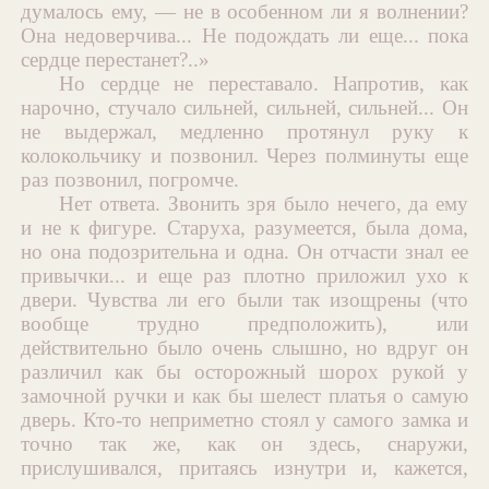
думалось ему, — не в особенном ли я волнении?
Она недоверчива... Не подождать ли еще... пока
сердце перестанет?..»
Но сердце не переставало. Напротив, как
нарочно, стучало сильней, сильней, сильней... Он
не выдержал, медленно протянул руку к
колокольчику и позвонил. Через полминуты еще
раз позвонил, погромче.
Нет ответа. Звонить зря было нечего, да ему
и не к фигуре. Старуха, разумеется, была дома,
но она подозрительна и одна. Он отчасти знал ее
привычки... и еще раз плотно приложил ухо к
двери. Чувства ли его были так изощрены (что
вообще трудно предположить), или
действительно было очень слышно, но вдруг он
различил как бы осторожный шорох рукой у
замочной ручки и как бы шелест платья о самую
дверь. Кто-то неприметно стоял у самого замка и
точно так же, как он здесь, снаружи,
прислушивался, притаясь изнутри и, кажется,