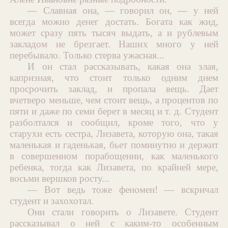
— Славная она, — говорил он, — у ней
всегда можно денег достать. Богата как жид,
может сразу пять тысяч выдать, а и рублевым
закладом не брезгает. Наших много у ней
перебывало. Только стерва ужасная...
И он стал рассказывать, какая она злая,
капризная, что стоит только одним днем
просрочить заклад, и пропала вещь. Дает
вчетверо меньше, чем стоит вещь, а процентов по
пяти и даже по семи берет в месяц и т. д. Студент
разболтался и сообщил, кроме того, что у
старухи есть сестра, Лизавета, которую она, такая
маленькая и гаденькая, бьет поминутно и держит
в совершенном порабощении, как маленького
ребенка, тогда как Лизавета, по крайней мере,
восьми вершков росту...
— Вот ведь тоже феномен! — вскричал
студент и захохотал.
Они стали говорить о Лизавете. Студент
рассказывал о ней с каким-то особенным