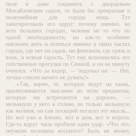
поле и даже соединить с дворцовым
Михайловским садом, то была бы прекрасная и
полезнейшая для города вещь. Тут
заинтересовало его вдруг: почему именно, во
всех больших городах, человек не то что по
одной необходимости, но как-то особенно
наклонен жить и селиться именно в таких частях
города, где нет ни садов, ни фонтанов, где грязь и
вонь, и всякая гадость. Тут ему вспомнились его
собственные прогулки по Сенной, и он на минуту
очнулся. «Что за вздор, — подумал он. — Нет,
лучше совсем ничего не думать!»
«Так, верно, те, которых ведут на казнь,
прилепливаются мыслями ко всем предметам,
которые им встречаются на дороге», —
мелькнуло у него в голове, но только мелькнуло
как молния; он сам поскорей погасил эту мысль...
Но вот уже и близко, вот и дом, вот и ворота.
Где-то вдруг часы пробили один удар. «Что это,
неужели половина восьмого? Быть не может,