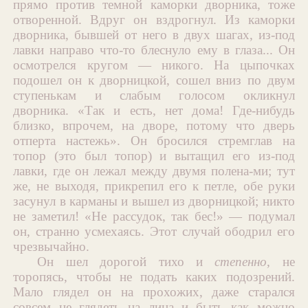
прямо против темной каморки дворника, тоже
отворенной. Вдруг он вздрогнул. Из каморки
дворника, бывшей от него в двух шагах, из-под
лавки направо что-то блеснуло ему в глаза... Он
осмотрелся кругом — никого. На цыпочках
подошел он к дворницкой, сошел вниз по двум
ступенькам и слабым голосом окликнул
дворника. «Так и есть, нет дома! Где-нибудь
близко, впрочем, на дворе, потому что дверь
отперта настежь». Он бросился стремглав на
топор (это был топор) и вытащил его из-под
лавки, где он лежал между двумя полена-ми; тут
же, не выходя, прикрепил его к петле, обе руки
засунул в карманы и вышел из дворницкой; никто
не заметил! «Не рассудок, так бес!» — подумал
он, странно усмехаясь. Этот случай ободрил его
чрезвычайно.
Он шел дорогой тихо и
степенно
, не
торопясь, чтобы не подать каких подозрений.
Мало глядел он на прохожих, даже старался
совсем не глядеть на лица и быть как можно