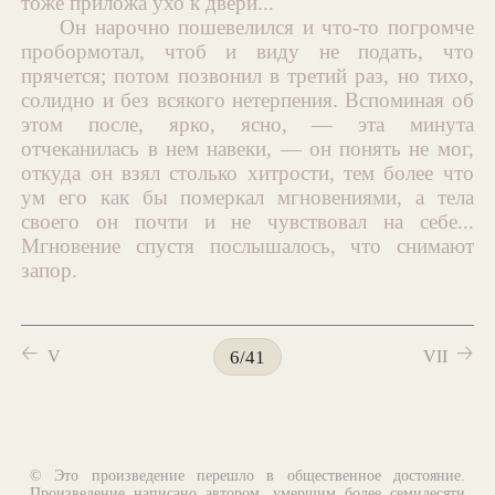
тоже приложа ухо к двери...
Он нарочно пошевелился и что-то погромче
пробормотал, чтоб и виду не подать, что
прячется; потом позвонил в третий раз, но тихо,
солидно и без всякого нетерпения. Вспоминая об
этом после, ярко, ясно, — эта минута
отчеканилась в нем навеки, — он понять не мог,
откуда он взял столько хитрости, тем более что
ум его как бы померкал мгновениями, а тела
своего он почти и не чувствовал на себе...
Мгновение спустя послышалось, что снимают
запор.
🡠
🡢
V
VII
6/41
© Это произведение перешло в общественное достояние.
Произведение написано автором, умершим более семидесяти