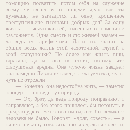
помощию посвятить потом себя на служение
всему человечеству и общему делу: как ты
думаешь, не загладится ли одно, крошечное
преступленьице тысячами добрых дел? За одну
жизнь — тысячи жизней, спасенных от гниения и
разложения. Одна смерть и сто жизней взамен —
да ведь тут арифметика! Да и что значит на
общих весах жизнь этой чахоточной, глупой и
злой старушонки? Не более как жизнь вши,
таракана, да и того не стоит, потому что
старушонка вредна. Она чужую жизнь заедает:
она намедни Лизавете палец со зла укусила; чуть-
чуть не отрезали!
— Конечно, она недостойна жить, — заметил
офицер, — но ведь тут природа.
— Эх, брат, да ведь природу поправляют и
направляют, а без этого пришлось бы потонуть в
предрассудках. Без этого ни одного бы великого
человека не было. Говорят: «долг, совесть», — я
ничего не хочу говорить против долга и совести,