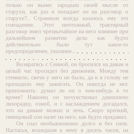
только он вынес зародыш своей мысли от
старухи, как раз и попадает он на разговор о
старухе?.. Странным всегда казалось ему это
совпадение. Этот ничтожный, трактирный
разговор имел чрезвычайное на него влияние при
дальнейшем развитии дела: как будто
действительно было тут какое-то
предопределение, указание...
Возвратясь с Сенной, он бросился на диван и
целый час просидел без движения. Между тем
стемнело; свечи у него не было, да и в голову не
приходило ему зажигать. Он никогда не мог
припомнить: думал ли он о чем-нибудь в то
время? Наконец он почувствовал давешнюю
лихорадку, озноб, и с наслаждением догадался,
что на диване можно и лечь. Скоро крепкий,
свинцовый сон налег на него, как будто придавил.
Он спал необыкновенно долго и без снов.
Настасья, вошедшая к нему в десять часов, на