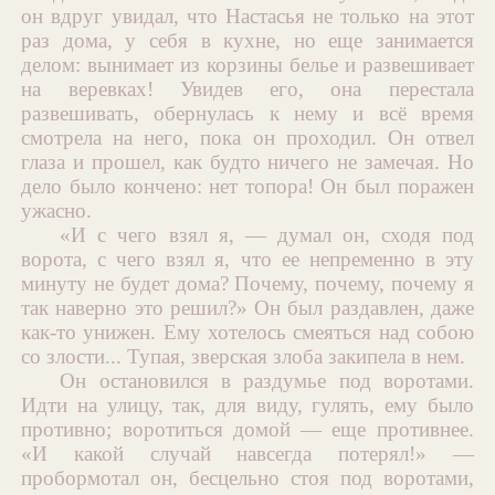
он вдруг увидал, что Настасья не только на этот
раз дома, у себя в кухне, но еще занимается
делом: вынимает из корзины белье и развешивает
на веревках! Увидев его, она перестала
развешивать, обернулась к нему и всё время
смотрела на него, пока он проходил. Он отвел
глаза и прошел, как будто ничего не замечая. Но
дело было кончено: нет топора! Он был поражен
ужасно.
«И с чего взял я, — думал он, сходя под
ворота, с чего взял я, что ее непременно в эту
минуту не будет дома? Почему, почему, почему я
так наверно это решил?» Он был раздавлен, даже
как-то унижен. Ему хотелось смеяться над собою
со злости... Тупая, зверская злоба закипела в нем.
Он остановился в раздумье под воротами.
Идти на улицу, так, для виду, гулять, ему было
противно; воротиться домой — еще противнее.
«И какой случай навсегда потерял!» —
пробормотал он, бесцельно стоя под воротами,