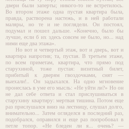
двери были заперты; никого-то не встретилось.
Во втором этаже одна пустая квартира была,
правда, растворена настежь, и в ней работали
маляры, но те и не поглядели. Он постоял,
подумал и пошел дальше. «Конечно, было бы
лучше, если б их здесь совсем не было, но... над
ними еще два этажа».
Но вот и четвертый этаж, вот и дверь, вот и
квартира напротив; та, пустая. В третьем этаже,
по всем приметам, квартира, что прямо под
старухиной, тоже пустая: визитный билет,
прибитый к дверям гвоздочками, снят —
выехали!.. Он задыхался. На одно мгновение
пронеслась в уме его мысль: «Не уйти ли?» Но он
не дал себе ответа и стал прислушиваться в
старухину квартиру: мертвая тишина. Потом еще
раз прислушался вниз на лестницу, слушал долго,
внимательно... Затем огляделся в последний раз,
подобрался, оправился и еще раз попробовал в
петле топор. «Не бледен ли я... очень? —