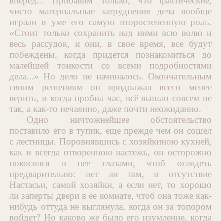
вперед... Прибавим только, что фактические,
чисто материальные затруднения дела вообще
играли в уме его самую второстепенную роль.
«Стоит только сохранить над ними всю волю и
весь рассудок, и они, в свое время, все будут
побеждены, когда придется познакомиться до
малейшей тонкости со всеми подробностями
дела...» Но дело не начиналось. Окончательным
своим решениям он продолжал всего менее
верить, и когда пробил час, всё вышло совсем не
так, а как-то нечаянно, даже почти неожиданно.
Одно ничтожнейшее обстоятельство
поставило его в тупик, еще прежде чем он сошел
с лестницы. Поровнявшись с хозяйкиною кухней,
как и всегда отворенною настежь, он осторожно
покосился в нее глазами, чтоб оглядеть
предварительно: нет ли там, в отсутствие
Настасьи, самой хозяйки, а если нет, то хорошо
ли заперты двери в ее комнате, чтоб она тоже как-
нибудь оттуда не выглянула, когда он за топором
войдет? Но каково же было его изумление, когда