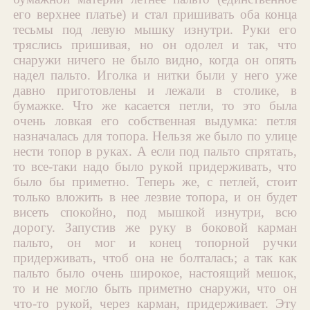
его верхнее платье) и стал пришивать оба конца
тесьмы под левую мышку изнутри. Руки его
тряслись пришивая, но он одолел и так, что
снаружи ничего не было видно, когда он опять
надел пальто. Иголка и нитки были у него уже
давно приготовлены и лежали в столике, в
бумажке. Что же касается петли, то это была
очень ловкая его собственная выдумка: петля
назначалась для топора. Нельзя же было по улице
нести топор в руках. А если под пальто спрятать,
то все-таки надо было рукой придерживать, что
было бы приметно. Теперь же, с петлей, стоит
только вложить в нее лезвие топора, и он будет
висеть спокойно, под мышкой изнутри, всю
дорогу. Запустив же руку в боковой карман
пальто, он мог и конец топорной ручки
придерживать, чтоб она не болталась; а так как
пальто было очень широкое, настоящий мешок,
то и не могло быть приметно снаружи, что он
что-то рукой, через карман, придерживает. Эту