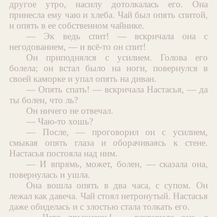
другое утро, насилу дотолкалась его. Она
принесла ему чаю и хлеба. Чай был опять спитой,
и опять в ее собственном чайнике.
— Эк ведь спит! — вскричала она с
негодованием, — и всё-то он спит!
Он приподнялся с усилием. Голова его
болела; он встал было на ноги, повернулся в
своей каморке и упал опять на диван.
— Опять спать! — вскричала Настасья, — да
ты болен, что ль?
Он ничего не отвечал.
— Чаю-то хошь?
— После, — проговорил он с усилием,
смыкая опять глаза и оборачиваясь к стене.
Настасья постояла над ним.
— И впрямь, может, болен, — сказала она,
повернулась и ушла.
Она вошла опять в два часа, с супом. Он
лежал как давеча. Чай стоял нетронутый. Настасья
даже обиделась и с злостью стала толкать его.