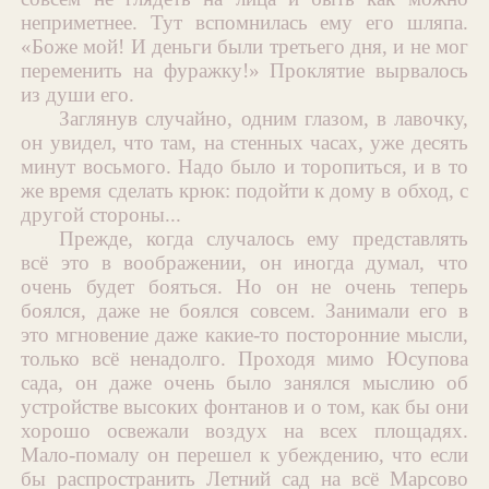
неприметнее. Тут вспомнилась ему его шляпа.
«Боже мой! И деньги были третьего дня, и не мог
переменить на фуражку!» Проклятие вырвалось
из души его.
Заглянув случайно, одним глазом, в лавочку,
он увидел, что там, на стенных часах, уже десять
минут восьмого. Надо было и торопиться, и в то
же время сделать крюк: подойти к дому в обход, с
другой стороны...
Прежде, когда случалось ему представлять
всё это в воображении, он иногда думал, что
очень будет бояться. Но он не очень теперь
боялся, даже не боялся совсем. Занимали его в
это мгновение даже какие-то посторонние мысли,
только всё ненадолго. Проходя мимо Юсупова
сада, он даже очень было занялся мыслию об
устройстве высоких фонтанов и о том, как бы они
хорошо освежали воздух на всех площадях.
Мало-помалу он перешел к убеждению, что если
бы распространить Летний сад на всё Марсово