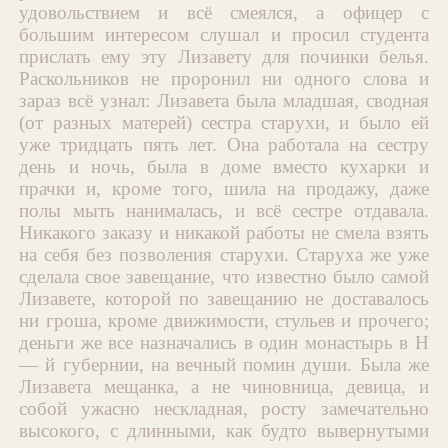
удовольствием и всё смеялся, а офицер с
большим интересом слушал и просил студента
прислать ему эту Лизавету для починки белья.
Раскольников не проронил ни одного слова и
зараз всё узнал: Лизавета была младшая, сводная
(от разных матерей) сестра старухи, и было ей
уже тридцать пять лет. Она работала на сестру
день и ночь, была в доме вместо кухарки и
прачки и, кроме того, шила на продажу, даже
полы мыть нанималась, и всё сестре отдавала.
Никакого заказу и никакой работы не смела взять
на себя без позволения старухи. Старуха же уже
сделала свое завещание, что известно было самой
Лизавете, которой по завещанию не доставалось
ни гроша, кроме движимости, стульев и прочего;
деньги же все назначались в один монастырь в Н
— й губернии, на вечный помин души. Была же
Лизавета мещанка, а не чиновница, девица, и
собой ужасно нескладная, росту замечательно
высокого, с длинными, как будто вывернутыми