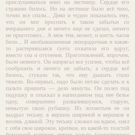
прислушиваться вниз на лестницу. Сердце его
страшно билось. Но на лестнице было всё тихо,
точно все спали... Дико и чудно показалось ему,
что он мог проспать в таком забытьи со
вчерашнего дня и ничего еще не сделал, ничего
не приготовил... А меж тем, может, и шесть часов
било... И необыкновенная лихорадочная и какая-
то растерявшаяся суета охватила его вдруг,
вместо сна и отупения. Приготовлений, впрочем,
было немного. Он напрягал все усилия, чтобы всё
сообразить и ничего не забыть; а сердце всё
билось, стукало так, что ему дышать стало
тяжело. Во-первых, надо было петлю сделать и к
пальто пришить — дело минуты. Он полез под
подушку и отыскал в напиханном под нее белье
одну, совершенно развалившуюся, старую,
немытую свою рубашку. Из лохмотьев ее он
выдрал тесьму, в вершок шириной и вершков в
восемь длиной. Эту тесьму сложил он вдвое, снял
с себя свое широкое, крепкое, из какой-то толстой
бумажной материи летнее пальто (единственное