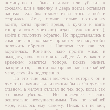
поминутно не бывало дома: или убежит к
соседям, или в лавочку, а дверь всегда оставляет
настежь. Хозяйка только из-за этого с ней и
ссорилась. Итак, стоило только потихоньку
войти, когда придет время, в кухню и взять
топор, а потом, чрез час (когда всё уже кончится),
войти и положить обратно. Но представлялись и
сомнения: он, положим, придет через час, чтобы
положить обратно, а Настасья тут как тут,
воротилась. Конечно, надо пройти мимо и
выждать, пока она опять выйдет. А ну как тем
временем хватится топора, искать начнет,
раскричится, — вот и подозрение или, по крайней
мере, случай к подозрению.
Но это еще были мелочи, о которых он и
думать не начинал, да и некогда было. Он думал о
главном, а мелочи отлагал до тех пор, когда сам
во всем убедится.
Но последнее казалось
решительно неосуществимым. Так, по крайней
мере, казалось ему самому. Никак он не мог,