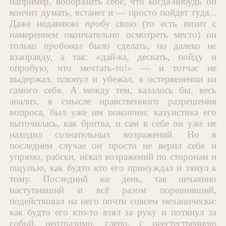
например, вообразить себе, что когда-нибудь он
кончит думать, встанет и — просто пойдет туда...
Даже недавнюю
пробу
свою (то есть визит с
намерением окончательно осмотреть место) он
только
пробовал
было сделать, но далеко не
взаправду, а так: «дай-ка, дескать, пойду и
опробую, что мечтать-то!» — и тотчас не
выдержал, плюнул и убежал, в остервенении на
самого себя. А между тем, казалось бы, весь
анализ, в смысле нравственного разрешения
вопроса, был уже им покончен: казуистика его
выточилась, как бритва, и сам в себе он уже не
находил сознательных возражений. Но в
последнем случае он просто не верил себе и
упрямо, рабски, искал возражений по сторонам и
ощупью, как будто кто его принуждал и тянул к
тому. Последний же день, так нечаянно
наступивший и всё разом порешивший,
подействовал на него почти совсем механически:
как будто его кто-то взял за руку и потянул за
собой, неотразимо, слепо, с неестественною