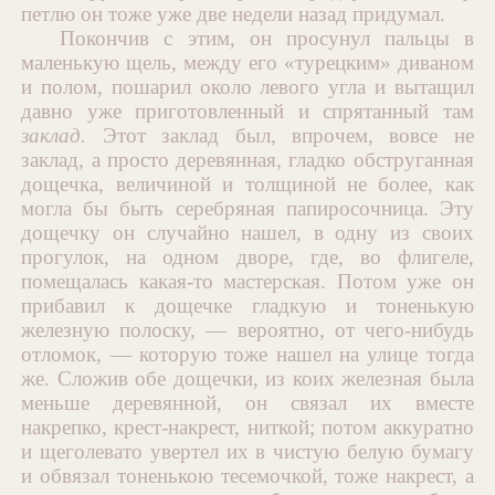
петлю он тоже уже две недели назад придумал.
Покончив с этим, он просунул пальцы в
маленькую щель, между его «турецким» диваном
и полом, пошарил около левого угла и вытащил
давно уже приготовленный и спрятанный там
заклад.
Этот заклад был, впрочем, вовсе не
заклад, а просто деревянная, гладко обструганная
дощечка, величиной и толщиной не более, как
могла бы быть серебряная папиросочница. Эту
дощечку он случайно нашел, в одну из своих
прогулок, на одном дворе, где, во флигеле,
помещалась какая-то мастерская. Потом уже он
прибавил к дощечке гладкую и тоненькую
железную полоску, — вероятно, от чего-нибудь
отломок, — которую тоже нашел на улице тогда
же. Сложив обе дощечки, из коих железная была
меньше деревянной, он связал их вместе
накрепко, крест-накрест, ниткой; потом аккуратно
и щеголевато увертел их в чистую белую бумагу
и обвязал тоненькою тесемочкой, тоже накрест, а