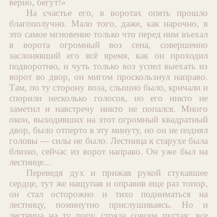
верно, бегут!»
На счастье его, в воротах опять прошло
благополучно. Мало того, даже, как нарочно, в
это самое мгновение только что перед ним въехал
в ворота огромный воз сена, совершенно
заслонявший его всё время, как он проходил
подворотню, и чуть только воз успел выехать из
ворот во двор, он мигом проскользнул направо.
Там, по ту сторону воза, слышно было, кричали и
спорили несколько голосов, но его никто не
заметил и навстречу никто не попался. Много
окон, выходивших на этот огромный квадратный
двор, было отперто в эту минуту, но он не поднял
головы — силы не было. Лестница к старухе была
близко, сейчас из ворот направо. Он уже был на
лестнице...
Переведя дух и прижав рукой стукавшее
сердце, тут же нащупав и оправив еще раз топор,
он стал осторожно и тихо подниматься на
лестницу, поминутно прислушиваясь. Но и
лестница на ту пору стояла совсем пустая; все