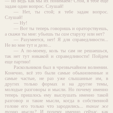
— но ведь как мы их понимаем? Стой, я тебе еще
задам один вопрос. Слушай!
— Нет, ты стой; я тебе задам вопрос.
Слушай!
— Ну!
— Вот ты теперь говоришь и ораторствуешь,
а скажи ты мне: убьешь ты
сам
старуху или нет?
— Разумеется, нет! Я для справедливости...
Не во мне тут и дело...
— А по-моему, коль ты сам не решаешься,
так нет тут никакой и справедливости! Пойдем
еще партию!
Раскольников был в чрезвычайном волнении.
Конечно, всё это были самые обыкновенные и
самые частые, не раз уже слышанные им, в
других только формах и на другие темы,
молодые разговоры и мысли. Но почему именно
теперь пришлось ему выслушать именно такой
разговор и такие мысли, когда в собственной
голове его только что зародились...
такие же
точно мысли?
И почему именно сейчас, как