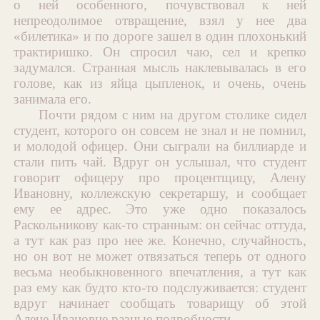
о ней особенного, почувствовал к ней
непреодолимое отвращение, взял у нее два
«билетика» и по дороге зашел в один плохонький
трактиришко. Он спросил чаю, сел и крепко
задумался. Странная мысль наклевывалась в его
голове, как из яйца цыпленок, и очень, очень
занимала его.
Почти рядом с ним на другом столике сидел
студент, которого он совсем не знал и не помнил,
и молодой офицер. Они сыграли на биллиарде и
стали пить чай. Вдруг он услышал, что студент
говорит офицеру про процентщицу, Алену
Ивановну, коллежскую секретаршу, и сообщает
ему ее адрес. Это уже одно показалось
Раскольникову как-то странным: он сейчас оттуда,
а тут как раз про нее же. Конечно, случайность,
но он вот не может отвязаться теперь от одного
весьма необыкновенного впечатления, а тут как
раз ему как будто кто-то подслуживается: студент
вдруг начинает сообщать товарищу об этой
Алене Ивановне разные подробности.