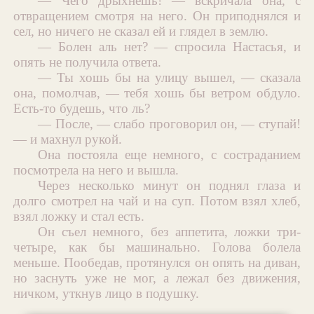
— Чего дрыхнешь! — вскричала она, с
отвращением смотря на него. Он приподнялся и
сел, но ничего не сказал ей и глядел в землю.
— Болен аль нет? — спросила Настасья, и
опять не получила ответа.
— Ты хошь бы на улицу вышел, — сказала
она, помолчав, — тебя хошь бы ветром обдуло.
Есть-то будешь, что ль?
— После, — слабо проговорил он, — ступай!
— и махнул рукой.
Она постояла еще немного, с состраданием
посмотрела на него и вышла.
Через несколько минут он поднял глаза и
долго смотрел на чай и на суп. Потом взял хлеб,
взял ложку и стал есть.
Он съел немного, без аппетита, ложки три-
четыре, как бы машинально. Голова болела
меньше. Пообедав, протянулся он опять на диван,
но заснуть уже не мог, а лежал без движения,
ничком, уткнув лицо в подушку.