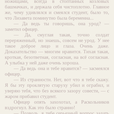
ножищами, всегда в стоптанных козловых
башмачках, и держала себя чистоплотно. Главное
же, чему удивлялся и смеялся студент, было то,
что Лизавета поминутно была беременна...
— Да ведь ты говоришь, она урод? —
заметил офицер.
— Да, смуглая такая, точно солдат
переряженный, но знаешь, совсем не урод. У нее
такое доброе лицо и глаза. Очень даже.
Доказательство — многим нравится. Тихая такая,
кроткая, безответная, согласная, на всё согласная.
А улыбка у ней даже очень хороша.
— Да ведь она и тебе нравится? — засмеялся
офицер.
— Из странности. Нет, вот что я тебе скажу.
Я бы эту проклятую старуху убил и ограбил, и
уверяю тебя, что без всякого зазору совести, — с
жаром прибавил студент.
Офицер опять захохотал, а Раскольников
вздрогнул. Как это было странно!
— Позволь, я тебе серьезный вопрос задать