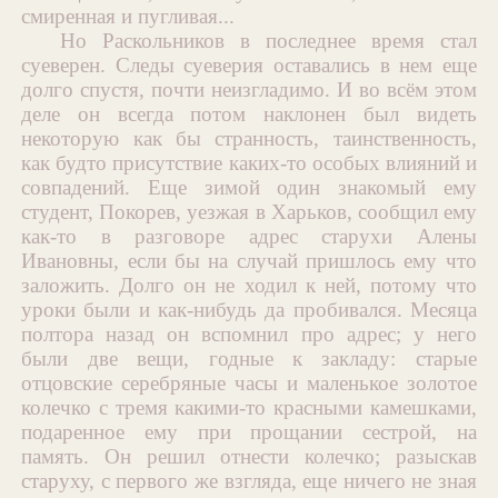
смиренная и пугливая...
Но Раскольников в последнее время стал
суеверен. Следы суеверия оставались в нем еще
долго спустя, почти неизгладимо. И во всём этом
деле он всегда потом наклонен был видеть
некоторую как бы странность, таинственность,
как будто присутствие каких-то особых влияний и
совпадений. Еще зимой один знакомый ему
студент, Покорев, уезжая в Харьков, сообщил ему
как-то в разговоре адрес старухи Алены
Ивановны, если бы на случай пришлось ему что
заложить. Долго он не ходил к ней, потому что
уроки были и как-нибудь да пробивался. Месяца
полтора назад он вспомнил про адрес; у него
были две вещи, годные к закладу: старые
отцовские серебряные часы и маленькое золотое
колечко с тремя какими-то красными камешками,
подаренное ему при прощании сестрой, на
память. Он решил отнести колечко; разыскав
старуху, с первого же взгляда, еще ничего не зная