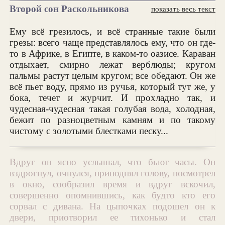
Второй сон Раскольникова
показать весь текст
Ему всё грезилось, и всё странные такие были
грезы: всего чаще представлялось ему, что он где-
то в Африке, в Египте, в каком-то оазисе. Караван
отдыхает, смирно лежат верблюды; кругом
пальмы растут целым кругом; все обедают. Он же
всё пьет воду, прямо из ручья, который тут же, у
бока, течет и журчит. И прохладно так, и
чудесная-чудесная такая голубая вода, холодная,
бежит по разноцветным камням и по такому
чистому с золотыми блестками песку...
Вдруг он ясно услышал, что бьют часы. Он
вздрогнул, очнулся, приподнял голову, посмотрел
в окно, сообразил время и вдруг вскочил,
совершенно опомнившись, как будто кто его
сорвал с дивана. На цыпочках подошел он к
двери, приотворил ее тихонько и стал