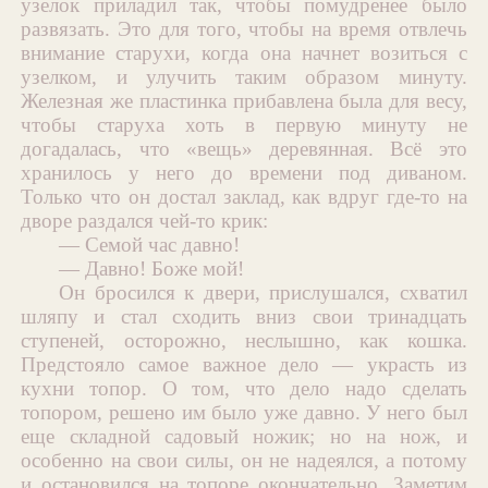
узелок приладил так, чтобы помудренее было
развязать. Это для того, чтобы на время отвлечь
внимание старухи, когда она начнет возиться с
узелком, и улучить таким образом минуту.
Железная же пластинка прибавлена была для весу,
чтобы старуха хоть в первую минуту не
догадалась, что «вещь» деревянная. Всё это
хранилось у него до времени под диваном.
Только что он достал заклад, как вдруг где-то на
дворе раздался чей-то крик:
— Семой час давно!
— Давно! Боже мой!
Он бросился к двери, прислушался, схватил
шляпу и стал сходить вниз свои тринадцать
ступеней, осторожно, неслышно, как кошка.
Предстояло самое важное дело — украсть из
кухни топор. О том, что дело надо сделать
топором, решено им было уже давно. У него был
еще складной садовый ножик; но на нож, и
особенно на свои силы, он не надеялся, а потому
и остановился на топоре окончательно. Заметим