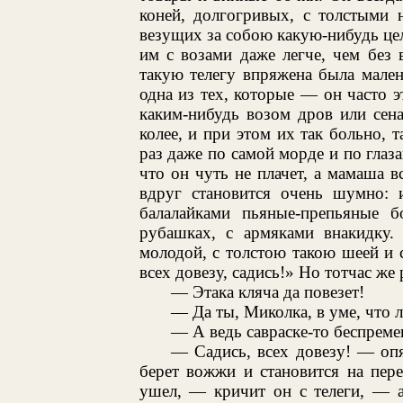
коней, долгогривых, с толстыми
везущих за собою какую-нибудь цел
им с возами даже легче, чем без 
такую телегу впряжена была малень
одна из тех, которые — он часто 
каким-нибудь возом дров или сена
колее, и при этом их так больно, 
раз даже по самой морде и по глаза
что он чуть не плачет, а мамаша в
вдруг становится очень шумно: и
балалайками пьяные-препьяные 
рубашках, с армяками внакидку.
молодой, с толстою такою шеей и 
всех довезу, садись!» Но тотчас же 
— Этака кляча да повезет!
— Да ты, Миколка, в уме, что л
— А ведь савраске-то беспреме
— Садись, всех довезу! — опя
берет вожжи и становится на пер
ушел, — кричит он с телеги, — а