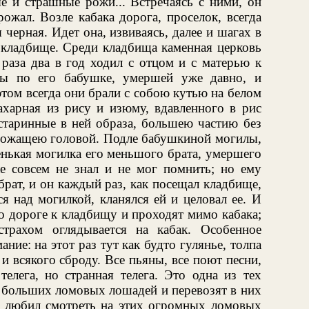
ые и страшные рожи... Встречаясь с ними, он
ожал. Возле кабака дорога, проселок, всегда
я черная. Идет она, извиваясь, далее и шагах в
е кладбище. Среди кладбища каменная церковь
раза два в год ходил с отцом и с матерью к
ды по его бабушке, умершей уже давно, и
этом всегда они брали с собою кутью на белом
сахарная из рису и изюму, вдавленного в рис
старинные в ней образа, большею частию без
дрожащею головой. Подле бабушкиной могилы,
енькая могилка его меньшого брата, умершего
е совсем не знал и не мог помнить; но ему
брат, и он каждый раз, как посещал кладбище,
я над могилкой, кланялся ей и целовал ее. И
по дороге к кладбищу и проходят мимо кабака;
трахом оглядывается на кабак. Особенное
ание: на этот раз тут как будто гулянье, толпа
и всякого сброду. Все пьяны, все поют песни,
телега, но странная телега. Это одна из тех
т больших ломовых лошадей и перевозят в них
а любил смотреть на этих огромных ломовых