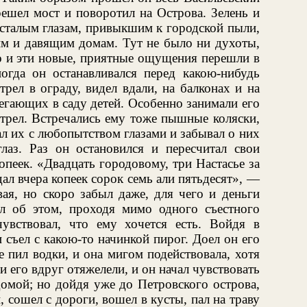
ешел мост и поворотил на Острова. Зелень и
усталым глазам, привыкшим к городской пыли,
им и давящим домам. Тут не было ни духоты,
о и эти новые, приятные ощущения перешли в
гда он останавливался перед какою-нибудь
рел в ограду, видел вдали, на балконах и на
егающих в саду детей. Особенно занимали его
отрел. Встречались ему тоже пышные коляски,
л их с любопытством глазами и забывал о них
лаз. Раз он остановился и пересчитал свои
опеек. «Двадцать городовому, три Настасье за
л вчера копеек сорок семь али пятьдесят», —
вая, но скоро забыл даже, для чего и деньги
л об этом, проходя мимо одного съестного
чувствовал, что ему хочется есть. Войдя в
съел с какою-то начинкой пирог. Доел он его
е пил водки, и она мигом подействовала, хотя
 его вдруг отяжелели, и он начал чувствовать
омой; но дойдя уже до Петровского острова,
 сошел с дороги, вошел в кусты, пал на траву