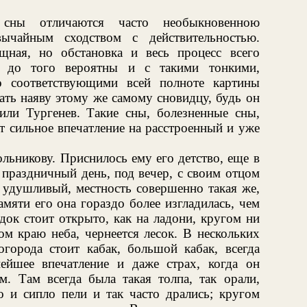
 сны отличаются часто необыкновенною
ычайным сходством с действительностью.
щная, но обстановка и весь процесс всего
м до того вероятны и с такими тонкими,
о соответствующими всей полноте картины
ать наяву этому же самому сновидцу, будь он
ли Тургенев. Такие сны, болезненные сны,
т сильное впечатление на расстроенный и уже
льникову. Приснилось ему его детство, еще в
в праздничный день, под вечер, с своим отцом
ь удушливый, местность совершенно такая же,
амяти его она гораздо более изгладилась, чем
одок стоит открыто, как на ладони, кругом ни
мом краю неба, чернеется лесок. В нескольких
огорода стоит кабак, большой кабак, всегда
ейшее впечатление и даже страх, когда он
м. Там всегда была такая толпа, так орали,
но и сипло пели и так часто дрались; кругом