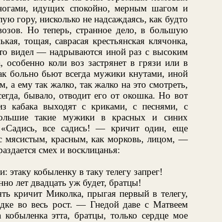
 ногами, идущих спокойно, мерным шагом и
ую гору, нисколько не надсаждаясь, как будто
возов. Но теперь, странное дело, в большую
кая, тощая, саврасая крестьянская клячонка,
это видел — надрываются иной раз с высоким
, особенно коли воз застрянет в грязи или в
так больно бьют всегда мужики кнутами, иной
м, а ему так жалко, так жалко на это смотреть,
сегда, бывало, отводит его от окошка. Но вот
з кабака выходят с криками, с песнями, с
большие такие мужики в красных и синих
 «Садись, все садись! — кричит один, еще
с мясистым, красным, как морковь, лицом, —
раздается смех и восклицанья:
и: этаку кобыленку в таку телегу запрег!
нно лет двадцать уж будет, братцы!
ть кричит Миколка, прыгая первый в телегу,
едке во весь рост. — Гнедой даве с Матвеем
 кобыленка этта, братцы, только сердце мое