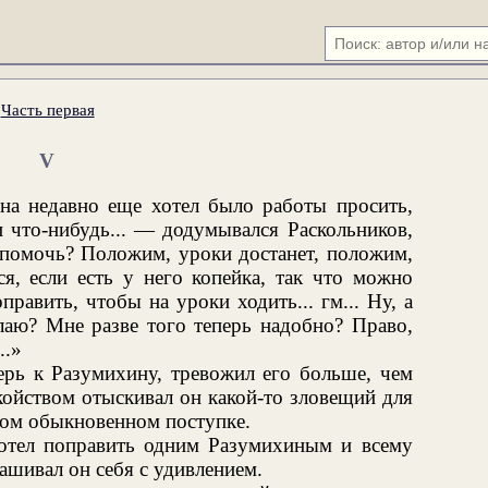
.
Часть первая
V
ина недавно еще хотел было работы просить,
и что-нибудь... — додумывался Раскольников,
 помочь? Положим, уроки достанет, положим,
я, если есть у него копейка, так что можно
равить, чтобы на уроки ходить... гм... Ну, а
лаю? Мне разве того теперь надобно? Право,
..»
ерь к Разумихину, тревожил его больше, чем
койством отыскивал он какой-то зловещий для
амом обыкновенном поступке.
хотел поправить одним Разумихиным и всему
ашивал он себя с удивлением.