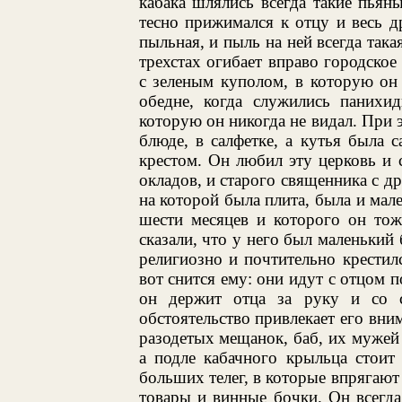
кабака шлялись всегда такие пьян
тесно прижимался к отцу и весь др
пыльная, и пыль на ней всегда така
трехстах огибает вправо городско
с зеленым куполом, в которую он 
обедне, когда служились панихи
которую он никогда не видал. При 
блюде, в салфетке, а кутья была 
крестом. Он любил эту церковь и 
окладов, и старого священника с 
на которой была плита, была и мал
шести месяцев и которого он тож
сказали, что у него был маленький 
религиозно и почтительно крестилс
вот снится ему: они идут с отцом 
он держит отца за руку и со с
обстоятельство привлекает его вним
разодетых мещанок, баб, их мужей 
а подле кабачного крыльца стоит 
больших телег, в которые впрягаю
товары и винные бочки. Он всегд