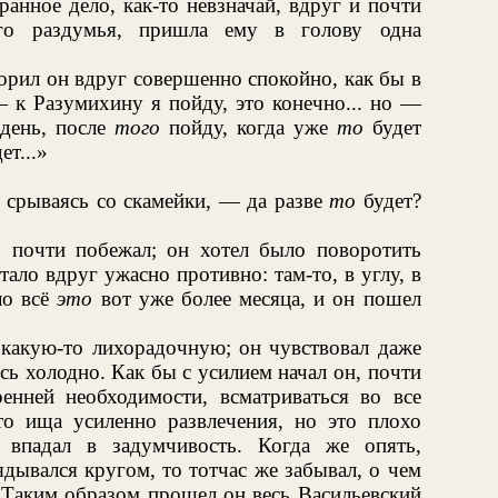
ранное дело, как-то невзначай, вдруг и почти
ого раздумья, пришла ему в голову одна
орил он вдруг совершенно спокойно, как бы в
 к Разумихину я пойду, это конечно... но —
 день, после
того
пойду, когда уже
то
будет
ет...»
, срываясь со скамейки, — да разве
то
будет?
 почти побежал; он хотел было поворотить
тало вдруг ужасно противно: там-то, в углу, в
ло всё
это
вот уже более месяца, и он пошел
 какую-то лихорадочную; он чувствовал даже
сь холодно. Как бы с усилием начал он, почти
ренней необходимости, всматриваться во все
то ища усиленно развлечения, но это плохо
 впадал в задумчивость. Когда же опять,
ядывался кругом, то тотчас же забывал, о чем
. Таким образом прошел он весь Васильевский