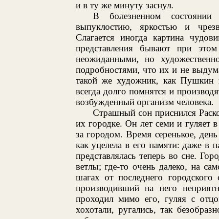
и в ту же минуту заснул.
В болезненном состоянии
выпуклостию, яркостью и чрезв
Слагается иногда картина чудови
представления бывают при это
неожиданными, но художественн
подробностями, что их и не выдум
такой же художник, как Пушкин и
всегда долго помнятся и производя
возбужденный организм человека.
Страшный сон приснился Раско
их городке. Он лет семи и гуляет 
за городом. Время серенькое, ден
как уцелела в его памяти: даже в п
представлялась теперь во сне. Гор
ветлы; где-то очень далеко, на са
шагах от последнего городского 
производивший на него неприятн
проходил мимо его, гуляя с отцо
хохотали, ругались, так безобраз