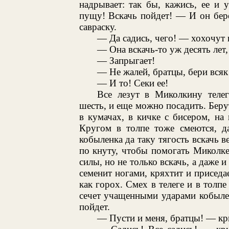
надрывает: так бы, кажись, ее и 
пущу! Вскачь пойдет! — И он бере
савраску.
— Да садись, чего! — хохочут 
— Она вскачь-то уж десять лет,
— Запрыгает!
— Не жалей, братцы, бери всяк
— И то! Секи ее!
Все лезут в Миколкину телег
шесть, и еще можно посадить. Беру
в кумачах, в кичке с бисером, на
Кругом в толпе тоже смеются, да
кобыленка да таку тягость вскачь в
по кнуту, чтобы помогать Миколке.
силы, но не только вскачь, а даже 
семенит ногами, кряхтит и приседа
как горох. Смех в телеге и в толпе
сечет учащенными ударами кобылен
пойдет.
— Пусти и меня, братцы! — кр