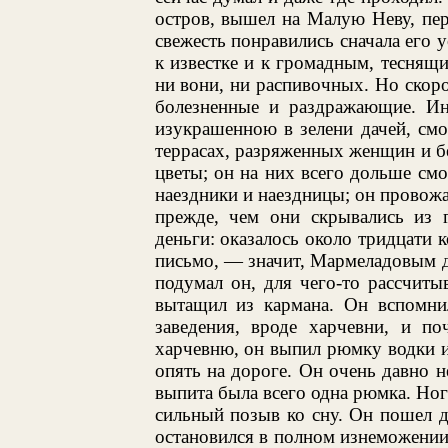
остров, вышел на Малую Неву, пер
свежесть понравились сначала его 
к известке и к громадным, теснящ
ни вони, ни распивочных. Но скор
болезненные и раздражающие. Ино
изукрашенною в зелени дачей, смот
террасах, разряженных женщин и б
цветы; он на них всего дольше см
наездники и наездницы; он провожа
прежде, чем они скрывались из г
деньги: оказалось около тридцати к
письмо, — значит, Мармеладовым да
подумал он, для чего-то рассчиты
вытащил из кармана. Он вспомни
заведения, вроде харчевни, и по
харчевню, он выпил рюмку водки и 
опять на дороге. Он очень давно н
выпита была всего одна рюмка. Ноги
сильный позыв ко сну. Он пошел д
остановился в полном изнеможении,