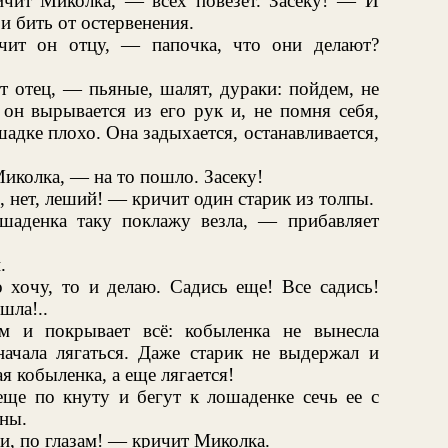
чит Миколка, — всех повезет. Засеку! — И
 и бить от остервенения.
чит он отцу, — папочка, что они делают?
 отец, — пьяные, шалят, дураки: пойдем, не
 он вырывается из его рук и, не помня себя,
адке плохо. Она задыхается, останавливается,
иколка, — на то пошло. Засеку!
и, нет, леший! — кричит один старик из толпы.
шаденка таку поклажу везла, — прибавляет
.
хочу, то и делаю. Садись еще! Все садись!
шла!..
ом и покрывает всё: кобыленка не вынесла
ачала лягаться. Даже старик не выдержал и
я кобыленка, а еще лягается!
еще по кнуту и бегут к лошаденке сечь ее с
ны.
и, по глазам! — кричит Миколка.