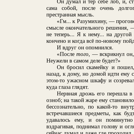
Он думал и тер себе лоб, и, ст
сама собой, после очень долг
престранная мысль.
«Гм... к Разумихину, — прогов
смысле окончательного решения, —
не теперь... Я к нему... на другой
кончено и когда всё по-новому пойд
И вдруг он опомнился.
«После
того
, — вскрикнул он
Неужели в самом деле будет?»
Он бросил скамейку и пошел,
назад, к дому, но домой идти ему с
этом-то ужасном шкафу и созрева
куда глаза глядят.
Нервная дрожь его перешла в
озноб; на такой жаре ему становило
бессознательно, по какой-то внут
встречавшиеся предметы, как буд
удавалось ему, и он поминутно
вздрагивая, поднимал голову и огл
сейчас думал и даже где проходил