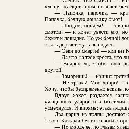
— Садись! Все садись! — кри
хлещет, хлещет, и уже не знает, чем
— Папочка, папочка, — кри
Папочка, бедную лошадку бьют!
— Пойдем, пойдем! — говорит
смотри! — и хочет увести его, но
бежит к лошадке. Но уж бедной лош
опять дергает, чуть не падает.
— Секи до смерти! — кричит М
— Да что на тебе креста, что л
— Видано ль, чтобы така ло
другой.
— Заморишь! — кричит третий
— Не трожь! Мое добро! Что 
Хочу, чтобы беспременно вскачь по
Вдруг хохот раздается залп
учащенных ударов и в бессилии н
усмехнулся. И впрямь: этака лядаща
Два парня из толпы достают 
боков. Каждый бежит с своей сторо
— По морде ее, по глазам хлещ