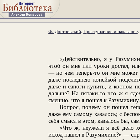
Ф. Достоевский
.
Преступление и наказание
«Действительно, я у Разумих
чтоб он мне или уроки достал, ил
— но чем теперь-то он мне может
даже последнею копейкой поделитс
даже и сапоги купить, и костюм поп
дальше? На пятаки-то что ж я сде
смешно, что я пошел к Разумихину.
Вопрос, почему он пошел теп
даже ему самому казалось; с беспо
себя смысл в этом, казалось бы, с
«Что ж, неужели я всё дело 
исход нашел в Разумихине?» — спр