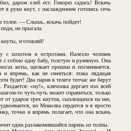
убил, даром хлеб ест. Говорю садись! Вскачь
т в руки кнут, с наслаждением готовясь сечь
в толпе. — Слышь, вскачь пойдет!
 поди, не прыгала.
 кнуты, зготовляй!
у с хохотом и остротами. Налезло человек
т с собою одну бабу, толстую и румяную. Она
 ногах коты, щелкает орешки и посмеивается.
 и впрямь, как не смеяться: этака лядащая
езти будет! Два парня в телеге тотчас же берут
 Раздается: «ну!», клячонка дергает изо всей
и шагом-то чуть-чуть может справиться, только
ет от ударов трех кнутов, сыплющихся на нее,
 удвоивается, но Миколка сердится и в ярости
ку, точно и впрямь полагает, что она вскачь
ичит один разлакомившийся парень из толпы.