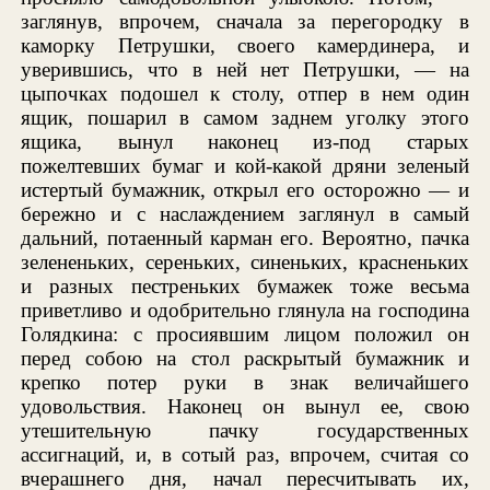
заглянув, впрочем, сначала за перегородку в
каморку Петрушки, своего камердинера, и
уверившись, что в ней нет Петрушки, — на
цыпочках подошел к столу, отпер в нем один
ящик, пошарил в самом заднем уголку этого
ящика, вынул наконец из-под старых
пожелтевших бумаг и кой-какой дряни зеленый
истертый бумажник, открыл его осторожно — и
бережно и с наслаждением заглянул в самый
дальний, потаенный карман его. Вероятно, пачка
зелененьких, сереньких, синеньких, красненьких
и разных пестреньких бумажек тоже весьма
приветливо и одобрительно глянула на господина
Голядкина: с просиявшим лицом положил он
перед собою на стол раскрытый бумажник и
крепко потер руки в знак величайшего
удовольствия. Наконец он вынул ее, свою
утешительную пачку государственных
ассигнаций, и, в сотый раз, впрочем, считая со
вчерашнего дня, начал пересчитывать их,