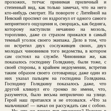
прохожих, тотчас принимая приличный и
степенный вид, как только замечал, что на него
кто-нибудь смотрит. На повороте с Литейной на
Невский проспект он вздрогнул от одного самого
неприятного ощущения и, сморщась, как бедняга,
которому наступили нечаянно на мозоль,
торопливо, даже со страхом прижался в самый
темный уголок своего экипажа. Дело в том, что
он встретил двух сослуживцев своих, двух
молодых чиновников того ведомства, в котором
сам состоял на службе. Чиновники же, как
показалось господину Голядкину, были тоже, с
своей стороны, в крайнем недоумении, встретив
таким образом своего сотоварища; даже один из
них указал пальцем на господина Голядкина.
Господину Голядкину показалось даже, что
другой кликнул его громко по имени, что,
разумеется, было весьма неприлично на улице.
Герой наш притаился и не отозвался. «Что за
мальчишки! — начал он рассуждать сам с собою.
— Ну, что же такого тут странного? Человек в