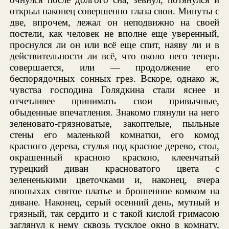
открыл наконец совершенно глаза свои. Минуты с
две, впрочем, лежал он неподвижно на своей
постели, как человек не вполне еще уверенный,
проснулся ли он или всё еще спит, наяву ли и в
действительности ли всё, что около него теперь
совершается, или — продолжение его
беспорядочных сонных грез. Вскоре, однако ж,
чувства господина Голядкина стали яснее и
отчетливее принимать свои привычные,
обыденные впечатления. Знакомо глянули на него
зеленовато-грязноватые, закоптелые, пыльные
стены его маленькой комнатки, его комод
красного дерева, стулья под красное дерево, стол,
окрашенный красною краскою, клеенчатый
турецкий диван красноватого цвета с
зелененькими цветочками и, наконец, вчера
впопыхах снятое платье и брошенное комком на
диване. Наконец, серый осенний день, мутный и
грязный, так сердито и с такой кислой гримасою
заглянул к нему сквозь тусклое окно в комнату,