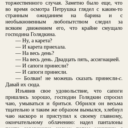
торжественного случая. Заметно было еще, что
во время осмотра Петрушка глядел с каким-то
странным ожиданием на барина и с
необыкновенным любопытством следил за
всяким движением его, что крайне смущало
господина Голядкина.
— Ну, а карета?
— И карета приехала.
— На весь день?
— На весь день. Двадцать пять, ассигнацией.
— И сапоги принесли?
— И сапоги принесли.
— Болван! не можешь сказать принесли-
с
.
Давай их сюда.
Изъявив свое удовольствие, что сапоги
пришлись хорошо, господин Голядкин спросил
чаю, умываться и бриться. Обрился он весьма
тщательно и таким же образом вымылся, хлебнул
чаю наскоро и приступил к своему главному,
окончательному облачению: надел панталоны