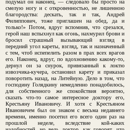
подумал он наконец, — следовало бы просто на
смелую ногу и с откровенностью, не лишенною
благородства: дескать, так и так, Андрей
Филиппович, тоже приглашен на обед, да и
только!» Потом, вдруг вспомнив, что срезался,
герой наш вспыхнул как огонь, нахмурил брови и
бросил страшный вызывающий взгляд в
передний угол кареты, взгляд, так и назначенный
с тем, чтоб испепелить разом в прах всех врагов
его. Наконец, вдруг, по вдохновению какому-то,
дернул он за снурок, привязанный к локтю
извозчика-кучера, остановил карету и приказал
поворотить назад, на Литейную. Дело в том, что
господину Голядкину немедленно понадобилось,
для собственного же спокойствия вероятно,
сказать что-то самое интересное доктору его,
Крестьяну Ивановичу. И хотя с Крестьяном
Ивановичем был он знаком с весьма недавнего
времени, именно посетил его всего один раз на
прошлой неделе, вследствие кой-каких
надобностей, но ведь доктор, как говорят, что