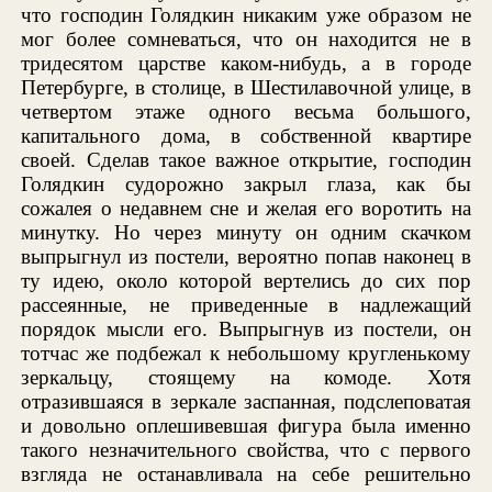
что господин Голядкин никаким уже образом не
мог более сомневаться, что он находится не в
тридесятом царстве каком-нибудь, а в городе
Петербурге, в столице, в Шестилавочной улице, в
четвертом этаже одного весьма большого,
капитального дома, в собственной квартире
своей. Сделав такое важное открытие, господин
Голядкин судорожно закрыл глаза, как бы
сожалея о недавнем сне и желая его воротить на
минутку. Но через минуту он одним скачком
выпрыгнул из постели, вероятно попав наконец в
ту идею, около которой вертелись до сих пор
рассеянные, не приведенные в надлежащий
порядок мысли его. Выпрыгнув из постели, он
тотчас же подбежал к небольшому кругленькому
зеркальцу, стоящему на комоде. Хотя
отразившаяся в зеркале заспанная, подслеповатая
и довольно оплешивевшая фигура была именно
такого незначительного свойства, что с первого
взгляда не останавливала на себе решительно