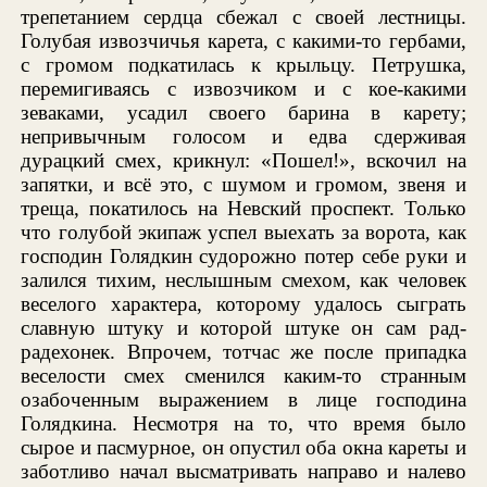
трепетанием сердца сбежал с своей лестницы.
Голубая извозчичья карета, с какими-то гербами,
с громом подкатилась к крыльцу. Петрушка,
перемигиваясь с извозчиком и с кое-какими
зеваками, усадил своего барина в карету;
непривычным голосом и едва сдерживая
дурацкий смех, крикнул: «Пошел!», вскочил на
запятки, и всё это, с шумом и громом, звеня и
треща, покатилось на Невский проспект. Только
что голубой экипаж успел выехать за ворота, как
господин Голядкин судорожно потер себе руки и
залился тихим, неслышным смехом, как человек
веселого характера, которому удалось сыграть
славную штуку и которой штуке он сам рад-
радехонек. Впрочем, тотчас же после припадка
веселости смех сменился каким-то странным
озабоченным выражением в лице господина
Голядкина. Несмотря на то, что время было
сырое и пасмурное, он опустил оба окна кареты и
заботливо начал высматривать направо и налево