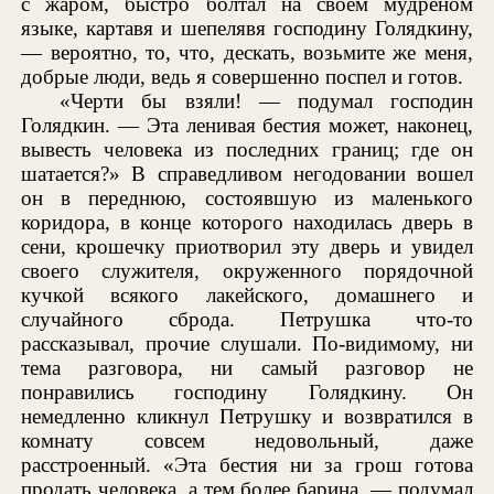
с жаром, быстро болтал на своем мудреном
языке, картавя и шепелявя господину Голядкину,
— вероятно, то, что, дескать, возьмите же меня,
добрые люди, ведь я совершенно поспел и готов.
«Черти бы взяли! — подумал господин
Голядкин. — Эта ленивая бестия может, наконец,
вывесть человека из последних границ; где он
шатается?» В справедливом негодовании вошел
он в переднюю, состоявшую из маленького
коридора, в конце которого находилась дверь в
сени, крошечку приотворил эту дверь и увидел
своего служителя, окруженного порядочной
кучкой всякого лакейского, домашнего и
случайного сброда. Петрушка что-то
рассказывал, прочие слушали. По-видимому, ни
тема разговора, ни самый разговор не
понравились господину Голядкину. Он
немедленно кликнул Петрушку и возвратился в
комнату совсем недовольный, даже
расстроенный. «Эта бестия ни за грош готова
продать человека, а тем более барина, — подумал