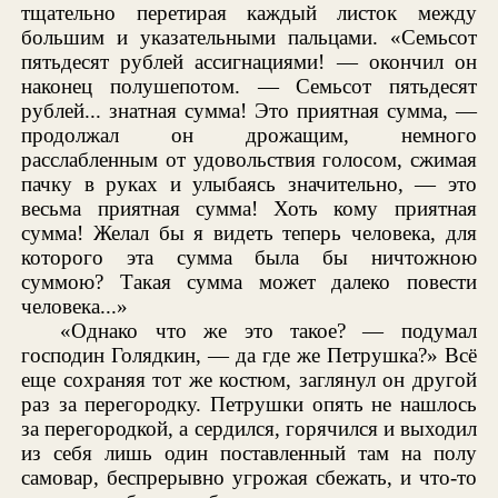
тщательно перетирая каждый листок между
большим и указательными пальцами. «Семьсот
пятьдесят рублей ассигнациями! — окончил он
наконец полушепотом. — Семьсот пятьдесят
рублей... знатная сумма! Это приятная сумма, —
продолжал он дрожащим, немного
расслабленным от удовольствия голосом, сжимая
пачку в руках и улыбаясь значительно, — это
весьма приятная сумма! Хоть кому приятная
сумма! Желал бы я видеть теперь человека, для
которого эта сумма была бы ничтожною
суммою? Такая сумма может далеко повести
человека...»
«Однако что же это такое? — подумал
господин Голядкин, — да где же Петрушка?» Всё
еще сохраняя тот же костюм, заглянул он другой
раз за перегородку. Петрушки опять не нашлось
за перегородкой, а сердился, горячился и выходил
из себя лишь один поставленный там на полу
самовар, беспрерывно угрожая сбежать, и что-то