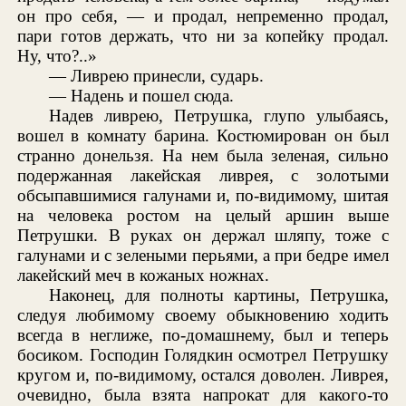
он про себя, — и продал, непременно продал,
пари готов держать, что ни за копейку продал.
Ну, что?..»
— Ливрею принесли, сударь.
— Надень и пошел сюда.
Надев ливрею, Петрушка, глупо улыбаясь,
вошел в комнату барина. Костюмирован он был
странно донельзя. На нем была зеленая, сильно
подержанная лакейская ливрея, с золотыми
обсыпавшимися галунами и, по-видимому, шитая
на человека ростом на целый аршин выше
Петрушки. В руках он держал шляпу, тоже с
галунами и с зелеными перьями, а при бедре имел
лакейский меч в кожаных ножнах.
Наконец, для полноты картины, Петрушка,
следуя любимому своему обыкновению ходить
всегда в неглиже, по-домашнему, был и теперь
босиком. Господин Голядкин осмотрел Петрушку
кругом и, по-видимому, остался доволен. Ливрея,
очевидно, была взята напрокат для какого-то