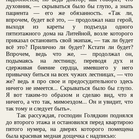
духовник, — скрываться было бы глупо, а знать
пациента — его же обязанность. «Так ли,
впрочем, будет всё это, — продолжал наш герой,
выходя из кареты у подъезда одного
пятиэтажного дома на Литейной, возле которого
приказал остановить свой экипаж, — так ли будет
всё это? Прилично ли будет? Кстати ли будет?
Впрочем, ведь что же, — продолжал он,
подымаясь на лестницу, переводя дух и
сдерживая биение сердца, имевшего у него
привычку биться на всех чужих лестницах, — что
же? ведь я про свое и предосудительного здесь
ничего не имеется... Скрываться было бы глупо.
Я вот таким-то образом и сделаю вид, что я
ничего, а что так, мимоездом... Он и увидит, что
так тому и следует быть».
Так рассуждая, господин Голядкин поднялся
до второго этажа и остановился перед квартирою
пятого нумера, на дверях которого помещена
была красивая медная дощечка с надписью: