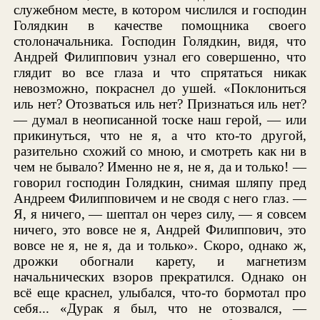
служебном месте, в котором числился и господин
Голядкин в качестве помощника своего
столоначальника. Господин Голядкин, видя, что
Андрей Филиппович узнал его совершенно, что
глядит во все глаза и что спрятаться никак
невозможно, покраснел до ушей. «Поклониться
иль нет? Отозваться иль нет? Признаться иль нет?
— думал в неописанной тоске наш герой, — или
прикинуться, что не я, а что кто-то другой,
разительно схожий со мною, и смотреть как ни в
чем не бывало? Именно не я, не я, да и только! —
говорил господин Голядкин, снимая шляпу пред
Андреем Филипповичем и не сводя с него глаз. —
Я, я ничего, — шептал он через силу, — я совсем
ничего, это вовсе не я, Андрей Филиппович, это
вовсе не я, не я, да и только». Скоро, однако ж,
дрожки обогнали карету, и магнетизм
начальнических взоров прекратился. Однако он
всё еще краснел, улыбался, что-то бормотал про
себя... «Дурак я был, что не отозвался, —