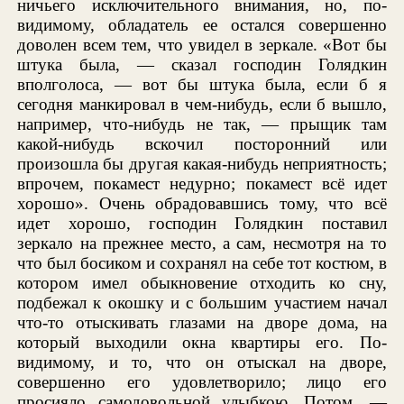
ничьего исключительного внимания, но, по-
видимому, обладатель ее остался совершенно
доволен всем тем, что увидел в зеркале. «Вот бы
штука была, — сказал господин Голядкин
вполголоса, — вот бы штука была, если б я
сегодня манкировал в чем-нибудь, если б вышло,
например, что-нибудь не так, — прыщик там
какой-нибудь вскочил посторонний или
произошла бы другая какая-нибудь неприятность;
впрочем, покамест недурно; покамест всё идет
хорошо». Очень обрадовавшись тому, что всё
идет хорошо, господин Голядкин поставил
зеркало на прежнее место, а сам, несмотря на то
что был босиком и сохранял на себе тот костюм, в
котором имел обыкновение отходить ко сну,
подбежал к окошку и с большим участием начал
что-то отыскивать глазами на дворе дома, на
который выходили окна квартиры его. По-
видимому, и то, что он отыскал на дворе,
совершенно его удовлетворило; лицо его
просияло самодовольной улыбкою. Потом, —