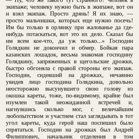
экипаже; человеку нужно быть в экипаже, вот он
и взял экипаж. Просто дрянь! Я их знаю, —
просто мальчишки, которых еще нужно посечь!
Им бы только в орлянку при жалованье да где-
нибудь потаскаться, вот это их дело. Сказал бы
им всем кое-что, да уж только...» Господин
Голядкин не докончил и обмер. Бойкая пара
казанских лошадок, весьма знакомая господину
Голядкину, запряженных в щегольские дрожки,
быстро обгоняла с правой стороны его экипаж.
Господин, сидевший на дрожках, нечаянно
увидев лицо господина Голядкина, довольно
неосторожно высунувшего свою голову из
окошка кареты, тоже, по-видимому, крайне был
изумлен такой неожиданной встречей и,
нагнувшись сколько мог, с величайшим
любопытством и участием стал заглядывать в тот
угол кареты, куда герой наш поспешил было
спрятаться. Господин на дрожках был Андрей
Филиппович, начальник отделения в том