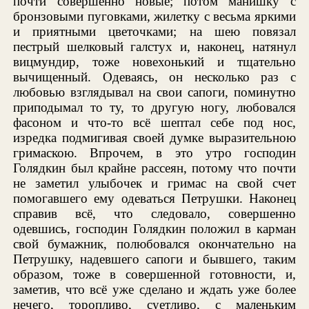
почти совершенно новые; потом манишку с
бронзовыми пуговками, жилетку с весьма яркими
и приятными цветочками; на шею повязал
пестрый шелковый галстух и, наконец, натянул
вицмундир, тоже новехонький и тщательно
вычищенный. Одеваясь, он несколько раз с
любовью взглядывал на свои сапоги, поминутно
приподымал то ту, то другую ногу, любовался
фасоном и что-то всё шептал себе под нос,
изредка подмигивая своей думке выразительною
гримаскою. Впрочем, в это утро господин
Голядкин был крайне рассеян, потому что почти
не заметил улыбочек и гримас на свой счет
помогавшего ему одеваться Петрушки. Наконец
справив всё, что следовало, совершенно
одевшись, господин Голядкин положил в карман
свой бумажник, полюбовался окончательно на
Петрушку, надевшего сапоги и бывшего, таким
образом, тоже в совершенной готовности, и,
заметив, что всё уже сделано и ждать уже более
нечего, торопливо, суетливо, с маленьким