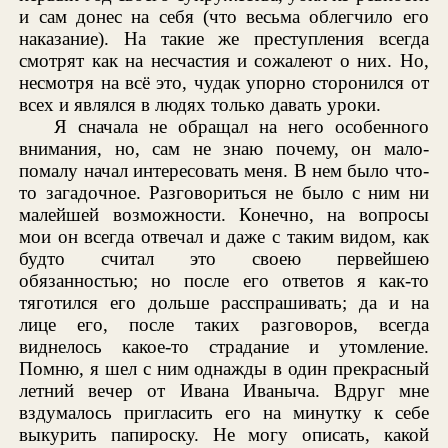
и сам донес на себя (что весьма облегчило его
наказание). На такие же преступления всегда
смотрят как на несчастия и сожалеют о них. Но,
несмотря на всё это, чудак упорно сторонился от
всех и являлся в людях только давать уроки.
Я сначала не обращал на него особенного
внимания, но, сам не знаю почему, он мало-
помалу начал интересовать меня. В нем было что-
то загадочное. Разговориться не было с ним ни
малейшей возможности. Конечно, на вопросы
мои он всегда отвечал и даже с таким видом, как
будто считал это своею первейшею
обязанностью; но после его ответов я как-то
тяготился его дольше расспрашивать; да и на
лице его, после таких разговоров, всегда
виднелось какое-то страдание и утомление.
Помню, я шел с ним однажды в один прекрасный
летний вечер от Ивана Иваныча. Вдруг мне
вздумалось пригласить его на минутку к себе
выкурить папироску. Не могу описать, какой