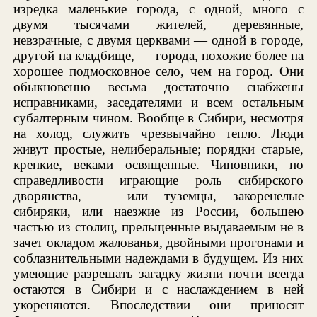
изредка маленькие города, с одной, много с
двумя тысячами жителей, деревянные,
невзрачные, с двумя церквами — одной в городе,
другой на кладбище, — города, похожие более на
хорошее подмосковное село, чем на город. Они
обыкновенно весьма достаточно снабжены
исправниками, заседателями и всем остальным
субалтерным чином. Вообще в Сибири, несмотря
на холод, служить чрезвычайно тепло. Люди
живут простые, нелиберальные; порядки старые,
крепкие, веками освященные. Чиновники, по
справедливости играющие роль сибирского
дворянства, — или туземцы, закоренелые
сибиряки, или наезжие из России, большею
частью из столиц, прельщенные выдаваемым не в
зачет окладом жалованья, двойными прогонами и
соблазнительными надеждами в будущем. Из них
умеющие разрешать загадку жизни почти всегда
остаются в Сибири и с наслаждением в ней
укореняются. Впоследствии они приносят