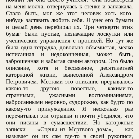
на меня молча, отвернулась к стенке и заплакала.
Стало быть, мог же этот человек хоть кого-
нибудь заставить любить себя. Я унес его бумаги
и целый день перебирал их. Три четверти этих
бумаг были пустые, незначащие лоскутки или
ученические упражнения с прописей. Но тут же
была одна тетрадка, довольно объемистая, мелко
исписанная и недоконченная, может быть,
заброшенная и забытая самим автором. Это было
описание, хотя и бессвязное, десятилетней
каторжной жизни, вынесенной Александром
Петровичем. Местами это описание прерывалось
какою-то другою повестью, какими-то
странными, ужасными воспоминаниями,
набросанными неровно, судорожно, как будто по
какому-то принуждению. Я несколько раз
перечитывал эти отрывки и почти убедился, что
они писаны в сумасшествии. Но каторжные
записки — «Сцены из Мертвого дома», — как
называет он их сам где-то в своей рукописи,