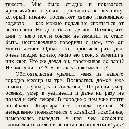
тяжесть. Мне было стыдно и показалось
чрезвычайно глупым приставать к человеку,
который именно поставляет своею главнейшею
задачею — как можно подальше спрятаться от
всего света. Но дело было сделано. Помню, что
книг у него почти совсем не заметил, и, стало
быть, несправедливо говорили о нем, что он
много читает. Однако же, проезжая раза два,
очень поздно ночью, мимо ею окон, я заметил в
них свет. Что же делал он, просиживая до зари?
Не писал ли он? А если так, что же именно?
Обстоятельства удалили меня из нашего
городка месяца на три. Возвратясь домой уже
зимою, я узнал, что Александр Петрович умер
осенью, умер в уединении и даже ни разу не
позвал к себе лекаря. В городке о нем уже почти
позабыли. Квартира его стояла пустая. Я
немедленно познакомился с хозяйкой покойника,
намереваясь выведать у нее: чем особенно
занимался ее жилец и не писал ли он чего-нибудь?