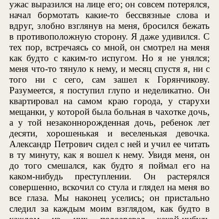
ужас выразился на лице его; он совсем потерялся,
начал бормотать какие-то бессвязные слова и
вдруг, злобно взглянув на меня, бросился бежать
в противоположную сторону. Я даже удивился. С
тех пор, встречаясь со мной, он смотрел на меня
как будто с каким-то испугом. Но я не унялся;
меня что-то тянуло к нему, и месяц спустя я, ни с
того ни с сего, сам зашел к Горянчикову.
Разумеется, я поступил глупо и неделикатно. Он
квартировал на самом краю города, у старухи
мещанки, у которой была больная в чахотке дочь,
а у той незаконнорожденная дочь, ребенок лет
десяти, хорошенькая и веселенькая девочка.
Александр Петрович сидел с ней и учил ее читать
в ту минуту, как я вошел к нему. Увидя меня, он
до того смешался, как будто я поймал его на
каком-нибудь преступлении. Он растерялся
совершенно, вскочил со стула и глядел на меня во
все глаза. Мы наконец уселись; он пристально
следил за каждым моим взглядом, как будто в