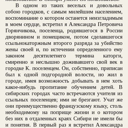
В одном из таких веселых и довольных
собою городков, с самым милейшим населением,
воспоминание о котором останется неизгладимым
в моем сердце, встретил я Александра Петровича
Горянчикова, поселенца, родившегося в России
дворянином и помещиком, потом сделавшегося
ссыльнокаторжным второго разряда за убийство
жены своей и, по истечении определенного ему
законом десятилетнего термина каторги,
смиренно и неслышно доживавшего свой век в
городке К. поселенцем. Он, собственно, приписан
был к одной подгородной волости, но жил в
городе, имея возможность добывать в нем хоть
какое-нибудь пропитание обучением детей. В
сибирских городах часто встречаются учителя из
ссыльных поселенцев; ими не брезгают. Учат же
они преимущественно французскому языку, столь
необходимому на поприще жизни и о котором
без них в отдаленных краях Сибири не имели бы
и понятия. В первый раз я встретил Александра