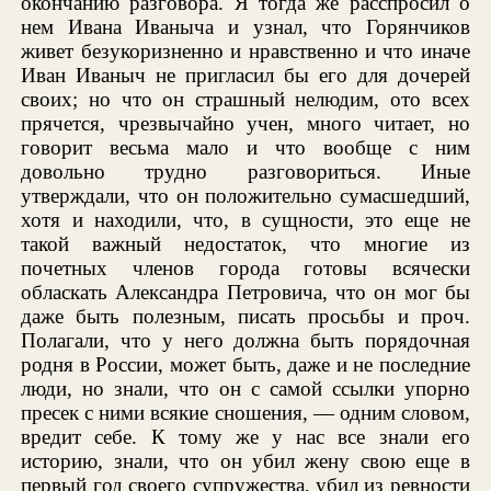
окончанию разговора. Я тогда же расспросил о
нем Ивана Иваныча и узнал, что Горянчиков
живет безукоризненно и нравственно и что иначе
Иван Иваныч не пригласил бы его для дочерей
своих; но что он страшный нелюдим, ото всех
прячется, чрезвычайно учен, много читает, но
говорит весьма мало и что вообще с ним
довольно трудно разговориться. Иные
утверждали, что он положительно сумасшедший,
хотя и находили, что, в сущности, это еще не
такой важный недостаток, что многие из
почетных членов города готовы всячески
обласкать Александра Петровича, что он мог бы
даже быть полезным, писать просьбы и проч.
Полагали, что у него должна быть порядочная
родня в России, может быть, даже и не последние
люди, но знали, что он с самой ссылки упорно
пресек с ними всякие сношения, — одним словом,
вредит себе. К тому же у нас все знали его
историю, знали, что он убил жену свою еще в
первый год своего супружества, убил из ревности