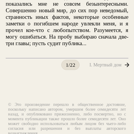
показались мне не совсем безынтересными.
Совершенно новый мир, до сих пор неведомый,
странность иных фактов, некоторые особенные
заметки о погибшем народе увлекли меня, и я
прочел кое-что с любопытством. Разумеется, я
могу ошибаться. На пробу выбираю сначала две-
три главы; пусть судит публика...
I. Мертвый дом
1/22
© Это произведение перешло в общественное достояние,
поскольку написано автором, умершим более семидесяти лет
назад, и опубликовано прижизненно, либо посмертно, но с
момента публикации также прошло более семидесяти лет. Оно
может свободно использоваться любым лицом без чьего-либо
согласия или разрешения и без выплаты авторского
вознаграждения.