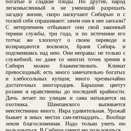
богатые и сладкие плоды. Но другие, народ
легкомысленный и не умеющий разрешать
загадку жизни, скоро наскучают Сибирью и с
тоской себя спрашивают: зачем они в нее заехали?
С нетерпением отбывают они свой законный
термин службы, три года, и по истечении его
тотчас же хлопочут о своем переводе и
возвращаются восвояси, браня Сибирь и
подсмеиваясь над нею. Они неправы: не только с
служебной, но даже со многих точек зрения в
Сибири можно блаженствовать. Климат
превосходный; есть много замечательно богатых
и хлебосольных купцов; много чрезвычайно
достаточных иногородцев. Барышни цветут
розами и нравственны до последней крайности.
Дичь летает по улицам и сама натыкается на
охотника. Шампанского выпивается
неестественно много. Икра удивительная. Урожай
бывает в иных местах сам-пятнадцать... Вообще
земля благословенная. Надо только уметь ею
пользоваться. В Сибири умеют ею пользоваться.