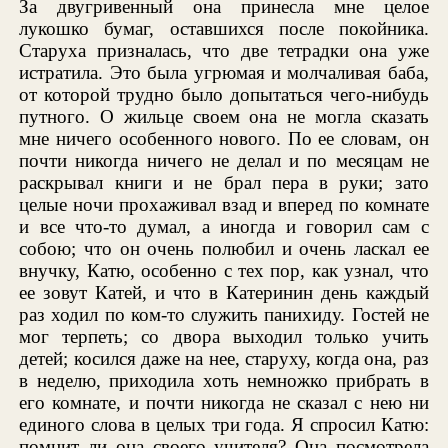
За двугривенный она принесла мне целое
лукошко бумаг, оставшихся после покойника.
Старуха призналась, что две тетрадки она уже
истратила. Это была угрюмая и молчаливая баба,
от которой трудно было допытаться чего-нибудь
путного. О жильце своем она не могла сказать
мне ничего особенного нового. По ее словам, он
почти никогда ничего не делал и по месяцам не
раскрывал книги и не брал пера в руки; зато
целые ночи прохаживал взад и вперед по комнате
и все что-то думал, а иногда и говорил сам с
собою; что он очень полюбил и очень ласкал ее
внучку, Катю, особенно с тех пор, как узнал, что
ее зовут Катей, и что в Катеринин день каждый
раз ходил по ком-то служить панихиду. Гостей не
мог терпеть; со двора выходил только учить
детей; косился даже на нее, старуху, когда она, раз
в неделю, приходила хоть немножко прибрать в
его комнате, и почти никогда не сказал с нею ни
единого слова в целых три года. Я спросил Катю:
помнит ли она своего учителя? Она посмотрела