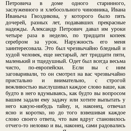
Петровича в доме одного старинного,
заслуженного и хлебосольного чиновника, Ивана
Иваныча Гвоздикова, у которого было пять
дочерей, разных лет, подававших прекрасные
надежды. Александр Петрович давал им уроки
четыре раза в неделю, по тридцати копеек
серебром за урок. Наружность его меня
заинтересовала. Это был чрезвычайно бледный и
худой человек, еще нестарый, лет тридцати пяти,
маленький и тщедушный. Одет был всегда весьма
чисто, по-европейски. Если вы с ним
заговаривали, то он смотрел на вас чрезвычайно
пристально и внимательно, с строгой
вежливостью выслушивал каждое слово ваше, как
будто в него вдумываясь, как будто вы вопросом
вашим задали ему задачу или хотите выпытать у
него какую-нибудь тайну, и, наконец, отвечал
ясно и коротко, но до того взвешивая каждое
слово своего ответа, что вам вдруг становилось
отчего-то неловко и вы, наконец, сами радовались