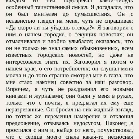
каждом из них подозревал какой-нибудь
особенный таинственный смысл. Я догадался, что
он был мнителен до сумасшествия. Он с
ненавистью глядел на меня, чуть не спрашивая:
«Да скоро ли ты уйдешь отсюда?» Я заговорил с
ним о нашем городке, о текущих новостях; он
отмалчивался и злобно улыбался; оказалось, что
он не только не знал самых обыкновенных, всем
известных городских новостей, но даже не
интересовался знать их. Заговорил я потом о
нашем крае, о его потребностях; он слушал меня
молча и до того странно смотрел мне в глаза, что
мне стало наконец совестно за наш разговор.
Впрочем, я чуть не раздразнил его новыми
книгами и журналами; они были у меня в руках,
только что с почты, я предлагал их ему еще
неразрезанные. Он бросил на них жадный взгляд,
но тотчас же переменил намерение и отклонил
предложение, отзываясь недосугом. Наконец я
простился с ним и, выйдя от него, почувствовал,
что с сердца моего спала какая-то несносная