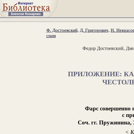
Ф. Достоевский
,
Д. Григорович
,
Н. Некрасо
снам
Федор Достоевский, Дми
ПРИЛОЖЕНИЕ: КА
ЧЕСТОЛ
Фарс совершенно н
с пр
Соч. гг. Пружинина,
< К