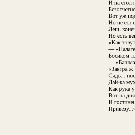
И на стол 
Безотчетно
Вот уж по
Но не ест о
Лещ, конеч
Но есть ве
«Как зовут
— «Палаге
Босиком т
— «Башмак
«Завтра ж 
Сядь... по
Дай-ка мух
Как рука у
Вот на дня
И гостине
Привезу...