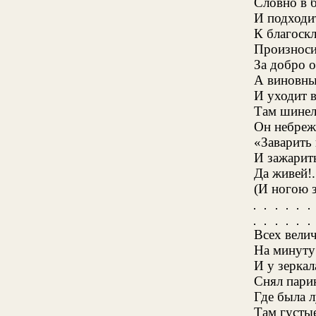
Словно в б
И подходи
К благоск
Произноси
За добро 
А виновны
И уходит 
Там шинел
Он небрежн
«Заварить
И зажарить
Да живей!
(И ногою з
Всех вели
На минуту
И у зеркал
Снял парик
Где была 
Там густые