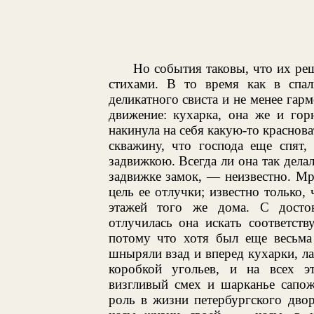
Но события таковы, что их ре
стихами. В то время как в спал
деликатного свиста и не менее гар
движение: кухарка, она же и гор
накинула на себя какую-то краснов
скважину, что господа еще спят,
задвижкою. Всегда ли она так делал
задвижке замок, — неизвестно. Мр
цель ее отлучки; известно только,
этажей того же дома. С досто
отлучилась она искать соответст
потому что хотя был еще весьма 
шныряли взад и вперед кухарки, ла
коробкой угольев, и на всех э
визгливый смех и шарканье сапож
роль в жизни петербургского дво