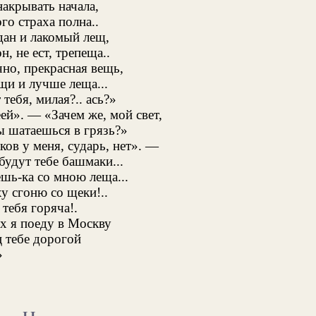
накрывать начала,
го страха полна..
дан и лакомый лещ,
н, не ест, трепеща..
но, прекрасная вещь,
щи и лучше леща...
 тебя, милая?.. ась?»
ей». — «Зачем же, мой свет,
ы шатаешься в грязь?»
ов у меня, сударь, нет». —
будут тебе башмаки...
ешь-ка со мною леща...
у сгоню со щеки!..
 тебя горяча!.
х я поеду в Москву
ц тебе дорогой
»