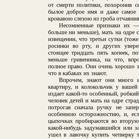
от смерти политики, похоронив с
былое доброе имя и даже самое п
кровавою слезою из гроба отчаяния
Несомненные признаки их — 
больше ни меньше), мать на одре 
извещении, что третьи сутки (тож
росинки во рту, и других уверен
стоящее тридцать пять копеек, п
меньше гривенника, на что, впр
полное право. Они очень хорошо зн
что в кабаках их знают.
Впрочем, знают они много и
квартиру, и колокольчик у вашей
издает какой-то особенный, робкий
человек детей и мать на одре страд
потрогав сначала ручку не запе
особенною осторожностию, и, есл
цыпочках пробираются во вторую,
какой-нибудь задумавшийся или з
ушел в лавочку купить четверку т