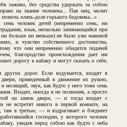
ебя заживо, без средства удержать за собою
раво на звание человека... Пав ниц, молит
 помочь плачь-доле горького бедовика...»
семь человек детей (непременно семь, ни
страдания, язык, несколько запинающийся при
е ни больше ни меньше) не было уже маковой
иях, и чувство собственного достоинства,
отому что они непременно обидятся подачей
очем, благородство происхождения дает им
ают дорогу к кабаку и могут сказать о себе,
 других дорог. Если вздумается, входят в
 двери, приведенный в движение их рукою,
 и молящий, звук, как будто у него тоже семь
ания. Входят, иногда и не позвонив, а просто
ртой на замок двери, — и тогда входят с
и не встретят никого в первой комнате, на
 там в третью, — и вздрагивает и бледнеет
аработавшийся господин, у которого человек
абаку, увидев перед собою как будто с неба