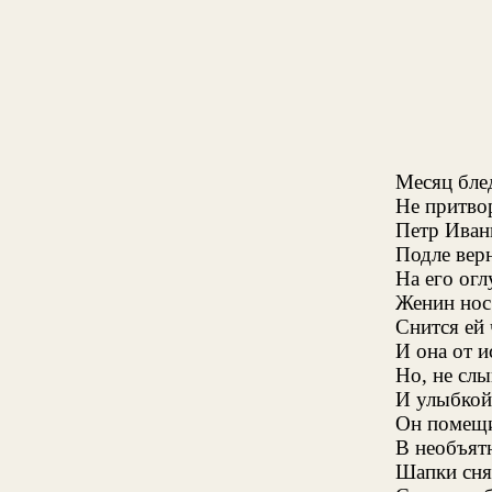
Месяц бле
Не притвор
Петр Иван
Подле вер
На его ог
Женин нос 
Снится ей
И она от и
Но, не сл
И улыбкой 
Он помещ
В необъятн
Шапки сня