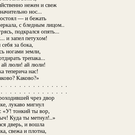
ийственно нежен и свеж
начительно нос...
постоял — и бежать
еркала, с бледным лицом..
рясь, подкрался опять...
.. и запел петухом!
себя за бока,
сь ногами земли,
тдирать трепака...
 ай люли! ай люли!
ка теперича нас!
аково? Каково?»
проходившей чрез двор
ке, лукаво мигнул
 «У! тонкий ты вор,
ч! Куда ты метнул!..»
ся дверь, и вошла
а, свежа и плотна,