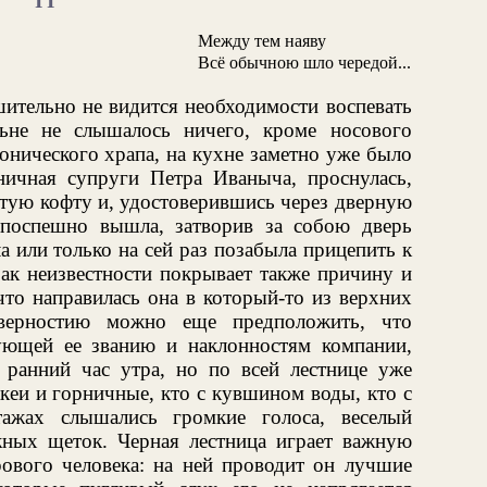
II
Между тем наяву
Всё обычною шло чередой...
шительно не видится необходимости воспевать
ьне не слышалось ничего, кроме носового
монического храпа, на кухне заметно уже было
ничная супруги Петра Иваныча, проснулась,
атую кофту и, удостоверившись через дверную
 поспешно вышла, затворив за собою дверь
а или только на сей раз позабыла прицепить к
ак неизвестности покрывает также причину и
 что направилась она в который-то из верхних
верностию можно еще предположить, что
вующей ее званию и наклонностям компании,
ранний час утра, но по всей лестнице уже
кеи и горничные, кто с кувшином воды, кто с
тажах слышались громкие голоса, веселый
ных щеток. Черная лестница играет важную
рового человека: на ней проводит он лучшие