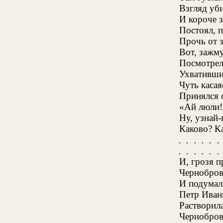
Взгляд уб
И короче з
Постоял, 
Прочь от з
Вот, зажму
Посмотрел.
Ухвативши 
Чуть касая
Принялся о
«Ай люли!
Ну, узнай-
Каково? К
И, грозя 
Чернобров
И подумал:
Петр Иваны
Растворила
Чернобровк