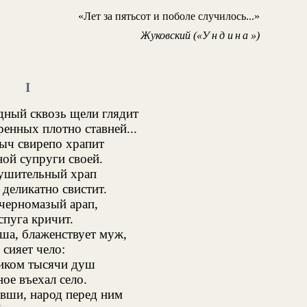
«Лет за пятьсот и поболе случилось...»
Жуковский («
Ундина
»)
I
дный сквозь щели глядит
енных плотно ставней...
ыч свирепо храпит
ной супруги своей.
лушительный храп
деликатно свистит.
 черномазый арап,
спуга кричит.
ыша, блаженствует муж,
сияет чело:
иком тысячи душ
ое въехал село.
вши, народ перед ним