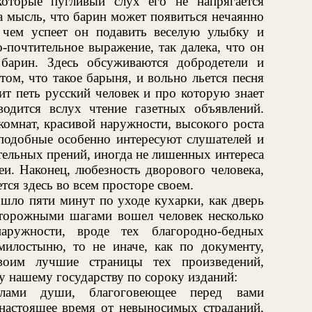
оторые пугливый слух его не напрягается
 а мысль, что барин может появиться нечаянно
 чем успеет он подавить веселую улыбку и
почтительное выражение, так далека, что он
 барин. Здесь обсуживаются добродетели и
том, что такое барыня, и вольно льется песня
т петь русский человек и про которую знает
водится вслух чтение газетных объявлений.
комнат, красивой наружности, высокого роста
 подобные особенно интересуют слушателей и
ельных прений, иногда не лишенных интереса
кеи. Наконец, любезность дворового человека,
тся здесь во всем просторе своем.
ошло пяти минут по уходе кухарки, как дверь
торожными шагами вошел человек несколько
аружности, вроде тех благородно-бедных
милостыню, то не иначе, как по документу,
воим лучшие страницы тех произведений,
 нашему государству по сороку изданий:
лами души, благоговеющее перед вами
 настоящее время от невыносимых страданий,