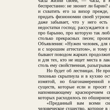
часы жизни своей, — часы, в к
беспрестанно: не звонит ли барин?
и схватить его за вихор прежде,
придать физиономии своей угрюмо-
даже забывает, что у него есть
недостатки господ; рассуждается о 
про барыню, про которую так люби
столько прекрасных песен; произ
Объявления: «Нужен человек, для 
и с хорошим аттестатом», и тому
бывают поводом жарких продолжит
и для тех, кто не ищет места в ла
столь ему свойственная, разыгрывае
Но будет об лестницах. Не пр
тихонько скрыпнула и в кухню ос
измятой, но благонамеренной н
существ, которые если и просят 
напоминающему красноречием с
которых расходилось по обширному
«Преданный вам всеми си
человеческое существо, которое в