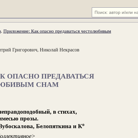
в
.
Приложение: Как опасно предаваться честолюбивым
трий Григорович, Николай Некрасов
К ОПАСНО ПРЕДАВАТЬСЯ
ЮБИВЫМ СНАМ
еправдоподобный, в стихах,
имесью прозы.
o
 Зубоскалова, Белопяткина и К
оллективное>