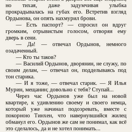
но тихая, даже задумчивая улыбка
прокрадывалась на губах его. Встретив взгляд
Ордынова, он опять нахмурил брови.
— Есть паспорт? — спросил он вдруг
громким, отрывистым голосом, отворяя ему
дверь в сени.
— Да! — отвечал Ордынов, немного
озадаченный.
— Кто ты таков?
— Василий Ордынов, дворянин, не служу, по
своим делам, — отвечал он, подделываясь под
тон старика.
— И я тоже, — отвечал старик. — Я Илья
Мурин, мещанин; довольно с тебя? Ступай...
Через час Ордынов уже был на новой
квартире, к удивлению своему и своего немца,
который уже начинал подозревать, вместе с
покорною Тинхен, что навернувшийся жилец
обманул его. Ордынов же сам не понимал, как всё
это сделалось, да и не хотел понимать...