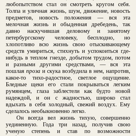
любопытством стал он смотреть кругом себя.
Толпа и уличная жизнь, шум, движение, новость
предметов, новость положения — вся эта
мелочная жизнь и обыденная дребедень, так
давно наскучившая деловому и занятому
петербургскому человеку, бесплодно, но
хлопотливо всю жизнь свою отыскивающему
средств умириться, стихнуть и успокоиться где-
нибудь в теплом гнезде, добытом трудом, потом
и разными другими средствами, — вся эта
пошлая
проза
и скука возбудила в нем, напротив,
какое-то тихо-радостное, светлое ощущение.
Бледные щеки его стали покрываться легким
румянцем, глаза заблестели как будто новой
надеждой, и он с жадностью, широко стал
вдыхать в себя холодный, свежий воздух. Ему
сделалось необыкновенно легко.
Он всегда вел жизнь тихую, совершенно
уединенную. Года три назад, получив свою
ученую степень и став по возможности