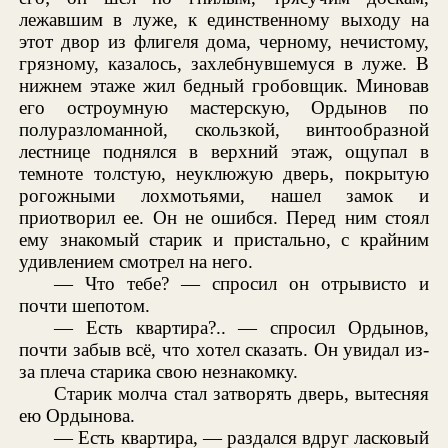
лежавшим в луже, к единственному выходу на
этот двор из флигеля дома, черному, нечистому,
грязному, казалось, захлебнувшемуся в луже. В
нижнем этаже жил бедный гробовщик. Миновав
его остроумную мастерскую, Ордынов по
полуразломанной, скользкой, винтообразной
лестнице поднялся в верхний этаж, ощупал в
темноте толстую, неуклюжую дверь, покрытую
рогожными лохмотьями, нашел замок и
приотворил ее. Он не ошибся. Перед ним стоял
ему знакомый старик и пристально, с крайним
удивлением смотрел на него.
— Что тебе? — спросил он отрывисто и
почти шепотом.
— Есть квартира?.. — спросил Ордынов,
почти забыв всё, что хотел сказать. Он увидал из-
за плеча старика свою незнакомку.
Старик молча стал затворять дверь, вытесняя
ею Ордынова.
— Есть квартира, — раздался вдруг ласковый