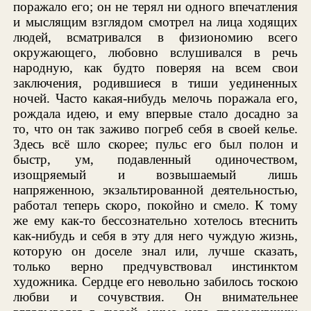
поражало его; он не терял ни одного впечатления
и мыслящим взглядом смотрел на лица ходящих
людей, всматривался в физиономию всего
окружающего, любовно вслушивался в речь
народную, как будто поверяя на всем свои
заключения, родившиеся в тиши уединенных
ночей. Часто какая-нибудь мелочь поражала его,
рождала идею, и ему впервые стало досадно за
то, что он так заживо погреб себя в своей келье.
Здесь всё шло скорее; пульс его был полон и
быстр, ум, подавленный одиночеством,
изощряемый и возвышаемый лишь
напряженною, экзальтированной деятельностью,
работал теперь скоро, покойно и смело. К тому
же ему как-то бессознательно хотелось втеснить
как-нибудь и себя в эту для него чуждую жизнь,
которую он доселе знал или, лучше сказать,
только верно предчувствовал инстинктом
художника. Сердце его невольно забилось тоскою
любви и сочувствия. Он внимательнее