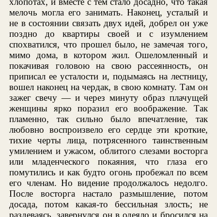
хлопотах, и вместе с тем стало досадно, что такая
мелочь могла его занимать. Наконец, усталый и
не в состоянии связать двух идей, добрел он уже
поздно до квартиры своей и с изумлением
спохватился, что прошел было, не замечая того,
мимо дома, в котором жил. Ошеломленный и
покачивая головою на свою рассеянность, он
приписал ее усталости и, подымаясь на лестницу,
вошел наконец на чердак, в свою комнату. Там он
зажег свечу — и через минуту образ плачущей
женщины ярко поразил его воображение. Так
пламенно, так сильно было впечатление, так
любовно воспроизвело его сердце эти кроткие,
тихие черты лица, потрясенного таинственным
умилением и ужасом, облитого слезами восторга
или младенческого покаяния, что глаза его
помутились и как будто огонь пробежал по всем
его членам. Но видение продолжалось недолго.
После восторга настало размышление, потом
досада, потом какая-то бессильная злость; не
раздеваясь, завернулся он в одеяло и бросился на