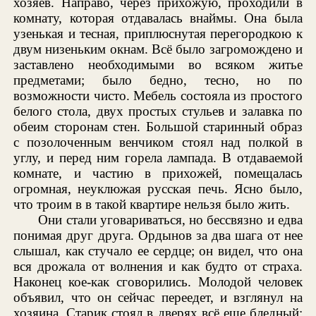
хозяев. Направо, через прихожую, проходили в
комнату, которая отдавалась внаймы. Она была
узенькая и тесная, приплюснутая перегородкою к
двум низеньким окнам. Всё было загромождено и
заставлено необходимыми во всяком житье
предметами; было бедно, тесно, но по
возможности чисто. Мебель состояла из простого
белого стола, двух простых стульев и залавка по
обеим сторонам стен. Большой старинный образ
с позолоченным венчиком стоял над полкой в
углу, и перед ним горела лампада. В отдаваемой
комнате, и частию в прихожей, помещалась
огромная, неуклюжая русская печь. Ясно было,
что троим в в такой квартире нельзя было жить.
Они стали уговариваться, но бессвязно и едва
понимая друг друга. Ордынов за два шага от нее
слышал, как стучало ее сердце; он видел, что она
вся дрожала от волнения и как будто от страха.
Наконец кое-как сговорились. Молодой человек
объявил, что он сейчас переедет, и взглянул на
хозяина. Старик стоял в дверях всё еще бледный;