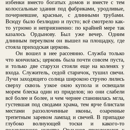
избенки вместо богатых домов и вместе с тем
колоссальные здания под фабриками, уродливые,
почерневшие, красные, с длинными трубами.
Всюду было безлюдно и пусто; всё смотрело как-
то угрюмо и неприязненно: по крайней мере так
казалось Ордынову. Был уже вечер. Одним
длинным переулком он вышел на площадку, где
стояла приходская церковь.
Он вошел в нее рассеянно. Служба только
что кончилась; церковь была почти совсем пуста,
и только две старухи стояли еще на коленях у
входа. Служитель, седой старичок, тушил свечи.
Лучи заходящего солнца широкою струею лились
сверху сквозь узкое окно купола и освещали
морем блеска один из приделов; но они слабели
всё более и более, и чем чернее становилась мгла,
густевшая под сводами храма, тем ярче блистали
местами раззолоченные иконы, озаренные
трепетным заревом лампад и свечей. В припадке
глубоко волнующей тоски и какого-то
подавленного чувства Ордынов прислонился к