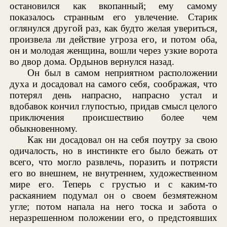
остановился как вкопанный; ему самому
показалось странным его увлечение. Старик
оглянулся другой раз, как будто желая увериться,
произвела ли действие угроза его, и потом оба,
он и молодая женщина, вошли через узкие ворота
во двор дома. Ордынов вернулся назад.
Он был в самом неприятном расположении
духа и досадовал на самого себя, соображая, что
потерял день напрасно, напрасно устал и
вдобавок кончил глупостью, придав смысл целого
приключения происшествию более чем
обыкновенному.
Как ни досадовал он на себя поутру за свою
одичалость, но в инстинкте его было бежать от
всего, что могло развлечь, поразить и потрясти
его во внешнем, не внутреннем, художественном
мире его. Теперь с грустью и с каким-то
раскаянием подумал он о своем безмятежном
угле; потом напала на него тоска и забота о
неразрешенном положении его, о предстоявших