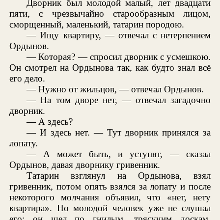
Дворник был молодой малый, лет двадцати
пяти, с чрезвычайно старообразным лицом,
сморщенный, маленький, татарин породою.
— Ищу квартиру, — отвечал с нетерпением
Ордынов.
— Которая? — спросил дворник с усмешкою.
Он смотрел на Ордынова так, как будто знал всё
его дело.
— Нужно от жильцов, — отвечал Ордынов.
— На том дворе нет, — отвечал загадочно
дворник.
— А здесь?
— И здесь нет. — Тут дворник принялся за
лопату.
— А может быть, и уступят, — сказал
Ордынов, давая дворнику гривенник.
Татарин взглянул на Ордынова, взял
гривенник, потом опять взялся за лопату и после
некоторого молчания объявил, что «нет, нету
квартира». Но молодой человек уже не слушал
его; он шел по гнилым, трясучим доскам,