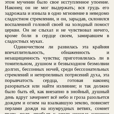
этом мучении было свое исступленное упоение.
Наконец он не мог выдержать; вся грудь его
задрожала и изныла в одно мгновение в неведомо
сладостном стремлении, и он, зарыдав, склонился
воспаленной головой своей на холодный помост
церкви. Он не слыхал и не чувствовал ничего,
кроме боли в сердце своем, замиравшем в
сладостных муках.
Одиночеством ли развилась эта крайняя
впечатлительность, обнаженность и
незащищенность чувства; приготовлялась ли в
томительном, душном и безвыходном безмолвии
долгих, бессонных ночей, среди бессознательных
стремлений и нетерпеливых потрясений духа, эта
порывчатость сердца, готовая наконец
разорваться или найти излияние; и так должно
было быть ей, как внезапно в знойный, душный
день вдруг зачернеет всё небо и гроза разольется
дождем и огнем на взалкавшую землю, повиснет
перлами дождя на изумрудных ветвях, сомнет
траву, поля, прибьет к земле нежные чашечки