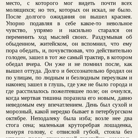
место, с которого мог видеть почти всех
молящихся; но тех, которых он искал, не было.
После долгого ожидания он вышел краснея.
Упорно подавляя в себе какое-то невольное
чувство, упрямо и насильно старался он
переменить ход мыслей своих. Раздумывая об
обыденном, житейском, он вспомнил, что ему
пора обедать, и, почувствовав, что действительно
голоден, зашел в тот же самый трактир, в котором
обедал вчера. Он уже и не помнил после, как
вышел оттуда. Долго и бессознательно бродил он
по улицам, по людным и безлюдным переулкам и
наконец зашел в глушь, где уже не было города и
где расстилалось пожелтевшее поле; он очнулся,
когда мертвая тишина поразила его новым, давно
неведомым ему впечатлением. День был сухой и
морозный, какой нередко бывает в петербургском
октябре. Неподалеку была изба; возле нее два
стога сена; маленькая круторебрая лошаденка,
понуря голову, с отвислой губой, стояла без