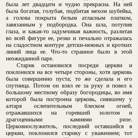
была лет двадцати и чудно прекрасна. На ней
была богатая, голубая, подбитая мехом шубейка,
а голова покрыта белым атласным платком,
завязанным у подбородка. Она шла, потупив
глаза, и какая-то задумчивая важность, разлитая
во всей фигуре ее, резко и печально отражалась
на сладостном контуре детски-нежных и кротких
линий лица ее. Что-то странное было в этой
неожиданной паре.
Старик остановился посреди церкви и
поклонился на все четыре стороны, хотя церковь
была совершенно пуста; то же сделала и его
спутница. Потом он взял ее за руку и повел к
большому местному образу богородицы, во имя
которой была построена церковь, сиявшему у
алтаря ослепительным блеском огней,
отражавшихся на горевшей золотом и
драгоценными камнями ризе.
Церковнослужитель, последний оставшийся в
церкви, поклонился старику с уважением; тот