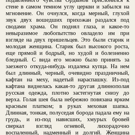
стене в самом темном углу церкви и забылся на
мгновение. Он очнулся, когда мерный, глухой
звук двух вошедших прихожан раздался под
сводами храма. Он поднял глаза, и какое-то
невыразимое любопытство овладело им при
взгляде на двух пришельцев. Это были старик и
молодая женщина. Старик был высокого роста,
еще прямой и бодрый, но худой и болезненно
бледный. С вида его можно было принять за
заезжего откуда-нибудь издалека купца. На нем
был длинный, черный, очевидно праздничный,
кафтан на меху, надетый нараспашку. Из-под
кафтана виднелась какая-то другая длиннополая
русская одежда, плотно застегнутая снизу до
верха. Голая шея была небрежно повязана ярким
красным платком; в руках меховая шапка.
Длинная, тонкая, полуседая борода падала ему на
грудь, и из-под нависших, хмурых бровей
сверкал взгляд огневой, лихорадочно
воспаленный, надменный и долгий. Женщина