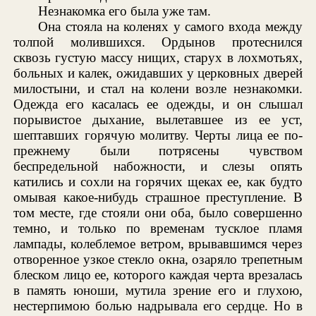
Незнакомка его была уже там.
Она стояла на коленях у самого входа между
толпой молившихся. Ордынов протеснился
сквозь густую массу нищих, старух в лохмотьях,
больных и калек, ожидавших у церковных дверей
милостыни, и стал на колени возле незнакомки.
Одежда его касалась ее одежды, и он слышал
порывистое дыхание, вылетавшее из ее уст,
шептавших горячую молитву. Черты лица ее по-
прежнему были потрясены чувством
беспредельной набожности, и слезы опять
катились и сохли на горячих щеках ее, как будто
омывая какое-нибудь страшное преступление. В
том месте, где стояли они оба, было совершенно
темно, и только по временам тусклое пламя
лампады, колеблемое ветром, врывавшимся через
отворенное узкое стекло окна, озаряло трепетным
блеском лицо ее, которого каждая черта врезалась
в память юноши, мутила зрение его и глухою,
нестерпимою болью надрывала его сердце. Но в