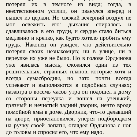
потерял их в темноте из вида; тогда, в
неестественном усилии, он рванулся вперед и
вышел из церкви. Но свежий вечерний воздух не
мог освежить его: дыхание спиралось и
сдавливалось в его груди, и сердце стало биться
медленно и крепко, как будто хотело пробить ему
грудь. Наконец он увидел, что действительно
потерял своих незнакомцев; ни в улице, ни в
переулке их уже не было. Но в голове Ордынова
уже явилась мысль, сложился один из тех
решительных, странных планов, которые хотя и
всегда сумасбродны, но зато почти всегда
успевают и выполняются в подобных случаях;
назавтра в восемь часов утра он подошел к дому
со стороны переулка и вошел на узенький,
грязный и нечистый задний дворик, нечто вроде
помойной ямы в доме. Дворник, что-то делавший
на дворе, приостановился, уперся подбородком
на ручку своей лопаты, оглядел Ордынова с ног
до головы и спросил его, что ему надо.