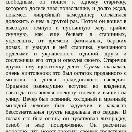
свободным, он пошел к одному старичку,
которого доселе знал понаслышке, и долго ждал,
покамест ливрейный камердинер согласился
доложить о нем в другой раз. Потом он вошел в
высокую, темную и пустынную залу, крайне
скучную, как еще бывает в старинных,
уцелевших, от времени фамильных, барских
домах, и увидел в ней старичка, увешанного
орденами и украшенного сединой, друга и
сослуживца его отца и опекуна своего. Старичок
вручил ему щепоточку денег. Сумма оказалась
очень ничтожною; это был остаток проданного с
молотка за долги прадедовского наследия.
Ордынов равнодушно вступил во владение,
навсегда откланялся опекуну своему и вышел на
улицу. Вечер был осенний, холодный и мрачный;
молодой человек был задумчив, и какая-то
бессознательная грусть надрывала его сердце. В
глазах его был огонь; он чувствовал лихорадку,
озноб и жар попеременно. Он рассчитал
дорогою, что может прожить своими средствами