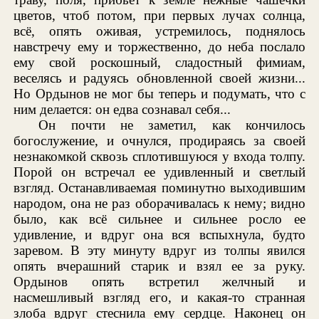
цветов, чтоб потом, при первых лучах солнца,
всё, опять оживая, устремилось, поднялось
навстречу ему и торжественно, до неба послало
ему свой роскошный, сладостный фимиам,
веселясь и радуясь обновленной своей жизни...
Но Ордынов не мог бы теперь и подумать, что с
ним делается: он едва сознавал себя...
Он почти не заметил, как кончилось
богослужение, и очнулся, продираясь за своей
незнакомкой сквозь сплотившуюся у входа толпу.
Порой он встречал ее удивленный и светлый
взгляд. Останавливаемая поминутно выходившим
народом, она не раз оборачивалась к нему; видно
было, как всё сильнее и сильнее росло ее
удивление, и вдруг она вся вспыхнула, будто
заревом. В эту минуту вдруг из толпы явился
опять вчерашний старик и взял ее за руку.
Ордынов опять встретил желчный и
насмешливый взгляд его, и какая-то странная
злоба вдруг стеснила ему сердце. Наконец он