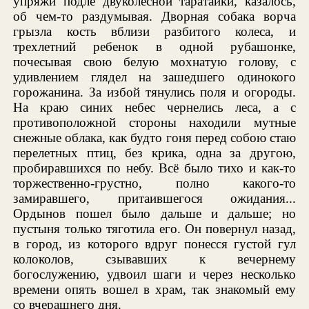
упряжи подле двуколесной таратайки, казалось,
об чем-то раздумывая. Дворная собака ворча
грызла кость вблизи разбитого колеса, и
трехлетний ребенок в одной рубашонке,
почесывая свою белую мохнатую голову, с
удивлением глядел на зашедшего одинокого
горожанина. За избой тянулись поля и огороды.
На краю синих небес чернелись леса, а с
противоположной стороны находили мутные
снежные облака, как будто гоня перед собою стаю
перелетных птиц, без крика, одна за другою,
пробиравшихся по небу. Всё было тихо и как-то
торжественно-грустно, полно какого-то
замиравшего, притаившегося ожидания...
Ордынов пошел было дальше и дальше; но
пустыня только тяготила его. Он повернул назад,
в город, из которого вдруг понесся густой гул
колоколов, сзывавших к вечернему
богослужению, удвоил шаги и через несколько
времени опять вошел в храм, так знакомый ему
со вчерашнего дня.