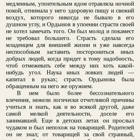
медленным, упоительным ядом отравляла ночной
покой, отнимала у него здоровую пищу и свежий
воздух, которого никогда не бывало в его
душном углу, и Ордынов в упоении страсти своей
не хотел замечать того. Он был молод и покамест
не требовал большего. Страсть сделала его
младенцем для внешней жизни и уже навсегда
неспособным заставить посторониться иных
добрых людей, когда придет к тому надобность,
чтоб отмежевать себе между них хоть какой-
нибудь угол. Наука иных ловких людей —
капитал в руках; страсть Ордынова была
обращенным на него же оружием.
В нем было более бессознательного
влечения, нежели логически отчетливой причины
учиться и знать, как и во всякой другой, даже
самой мелкой деятельности, доселе его
занимавшей. Еще в детских летах он прослыл
чудаком и был непохож на товарищей. Родителей
он не знал; от товарищей за свой странный,