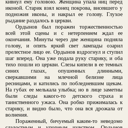
кивнул ему головою. Женщина упала ниц перед
иконой. Старик взял конец покрова, висевшего у
подножия иконы, и накрыл ее голову. Глухое
рыдание раздалось в церкви.
Ордынов был поражен торжественностью
всей этой сцены и с нетерпением ждал ее
окончания. Минуты через две женщина подняла
голову, и опять яркий свет лампады озарил
прелестное лицо ее. Ордынов вздрогнул и ступил
шаг вперед. Она уже подала руку старику, и оба
тихо пошли из церкви. Слезы кипели в ее темных
синих глазах, опушенных длинными,
сверкавшими на млечной белизне лица
ресницами, и катились по побледневшим щекам.
На губах ее мелькала улыбка; но в лице заметны
были следы какого-то детского страха и
таинственного ужаса. Она робко прижималась к
старику, и видно было, что она вся дрожала от
волнения.
Пораженный, бичуемый каким-то неведомо
сладостным и упорным чувством, Ордынов