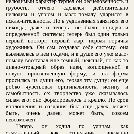
нелюдимый характер терпел он бесчеловечность и
грубость, отчего сделался действительно
нелюдим и угрюм и мало-помалу ударился в
исключительность. Но в уединенных занятиях его
никогда, даже и теперь, не было порядка и
определенной системы; теперь был один только
первый восторг, первый жар, первая горячка
художника. Он сам создавал себе систему; она
выживалась в нем годами, и в душе его уже мало-
помалу восставал еще темный, неясный, но как-то
дивно-отрадный образ идеи, воплощенной в
новую, просветленную форму, и эта форма
просилась из души его, терзая эту душу; он еще
робко чувствовал оригинальность, истину и
самобытность ее: творчество уже сказывалось
силам его; оно формировалось и крепло. Но срок
воплощения и создания был еще далек, может
быть, очень далек, может быть, совсем
невозможен!
Теперь он ходил по улицам, как
отчужденный, как отшельник, внезапно