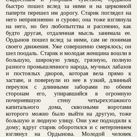
быстро пошел вслед за ними и на церковной
паперти перешел им дорогу. Старик поглядел на
него неприязненно и сурово; она тоже взглянула
на него, но без любопытства и рассеянно, как
будто другая, отдаленная мысль занимала ее.
Ордынов пошел вслед за ними, сам не понимая
своего движения. Уже совершенно смерклось; он
шел поодаль. Старик и молодая женщина вошли в
большую, широкую улицу, грязную, полную
разного промышленного народа, мучных лабазов
и постоялых дворов, которая вела прямо к
заставе, и повернули из нее в узкий, длинный
переулок с длинными заборами по обеим
сторонам его, упиравшийся в огромную
почерневшую стену четырехэтажного
капитального дома, сквозными воротами
которого можно было выйти на другую, тоже
большую и людную улицу. Они уже подходили к
дому; вдруг старик оборотился и с нетерпением
взглянул на Ордынова. Молодой человек