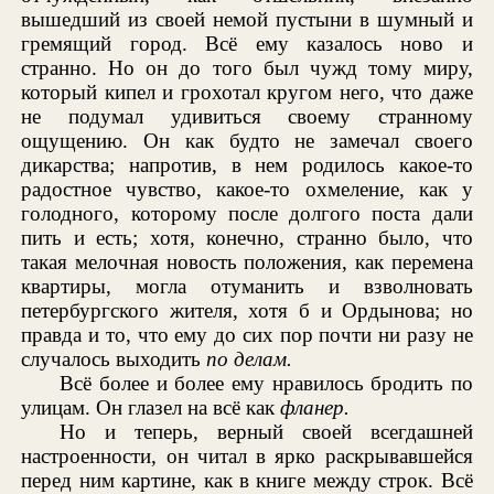
вышедший из своей немой пустыни в шумный и
гремящий город. Всё ему казалось ново и
странно. Но он до того был чужд тому миру,
который кипел и грохотал кругом него, что даже
не подумал удивиться своему странному
ощущению. Он как будто не замечал своего
дикарства; напротив, в нем родилось какое-то
радостное чувство, какое-то охмеление, как у
голодного, которому после долгого поста дали
пить и есть; хотя, конечно, странно было, что
такая мелочная новость положения, как перемена
квартиры, могла отуманить и взволновать
петербургского жителя, хотя б и Ордынова; но
правда и то, что ему до сих пор почти ни разу не
случалось выходить
по делам.
Всё более и более ему нравилось бродить по
улицам. Он глазел на всё как
фланер.
Но и теперь, верный своей всегдашней
настроенности, он читал в ярко раскрывавшейся
перед ним картине, как в книге между строк. Всё