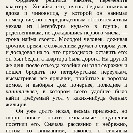
квартиру. Хозяйка его, очень бедная пожилая
вдова и чиновница, у которой он нанимал
помещение, по непредвиденным обстоятельствам
уехала из Петербурга куда-то в глушь, к
родственникам, не дождавшись первого числа, —
срока найма своего. Молодой человек, доживая
срочное время, с сожалением думал о старом угле
и досадовал на то, что приходилось оставить его:
он был беден, а квартира была дорога. На другой
же день после отъезда хозяйки он взял фуражку и
пошел бродить по петербургским переулкам,
высматривая все ярлычки, прибитые к воротам
домов, и выбирая дом почернее, полюднее и
капитальнее
, в котором всего удобнее было
найти требуемый угол у каких-нибудь бедных
жильцов.
Он уже долго искал, весьма прилежно, но
скоро новые, почти незнакомые ощущения
посетили его. Сначала рассеянно и небрежно,
потом со вниманием, наконец с сильным