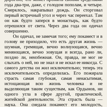
года два-три, даже, с голодом пополам, и четыре.
Смерклось, накрапывал дождь. Он сторговал
первый встречный угол и через час переехал. Там
он как будто заперся в монастырь, как будто
отрешился от света. Через два года он одичал
совершенно.
Он одичал, не замечая того; ему покамест и в
голову не приходило, что есть другая жизнь —
шумная, гремящая, вечно волнующаяся, вечно
меняющаяся, вечно зовущая и всегда, рано ли,
поздно ли, неизбежная. Он, правда, не мог не
слыхать о ней, но не знал и не искал ее никогда. С
самого детства он жил исключительно; теперь эта
исключительность определилась. Его пожирала
страсть самая глубокая, самая ненасытимая,
истощающая всю жизнь человека и не
выделяющая таким существам, как Ордынов, ни
одного угла в сфере другой, практической,
житейской деятельности. Эта страсть была —
наука. Она снедала покамест его молодость,