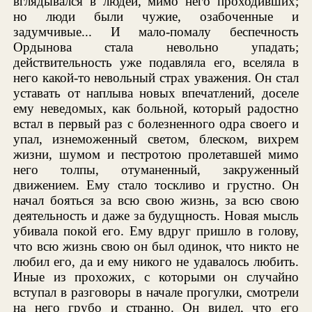
вглядывался в людей, мимо него проходивших;
но люди были чужие, озабоченные и
задумчивые... И мало-помалу беспечность
Ордынова стала невольно упадать;
действительность уже подавляла его, вселяла в
него какой-то невольный страх уважения. Он стал
уставать от наплыва новых впечатлений, доселе
ему неведомых, как больной, который радостно
встал в первый раз с болезненного одра своего и
упал, изнеможенный светом, блеском, вихрем
жизни, шумом и пестротою пролетавшей мимо
него толпы, отуманенный, закруженный
движением. Ему стало тоскливо и грустно. Он
начал бояться за всю свою жизнь, за всю свою
деятельность и даже за будущность. Новая мысль
убивала покой его. Ему вдруг пришло в голову,
что всю жизнь свою он был одинок, что никто не
любил его, да и ему никого не удавалось любить.
Иные из прохожих, с которыми он случайно
вступал в разговоры в начале прогулки, смотрели
на него грубо и странно. Он видел, что его