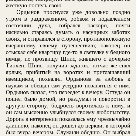
жесткую постель свою...
Ордынов проснулся уже довольно поздно
утром в раздраженном, робком и подавленном
состоянии духа, собрался наскоро, почти
насильно стараясь думать о насущных заботах
своих, и отправился в сторону, противоположную
вчерашнему своему путешествию; наконец он
отыскал себе квартиру где-то в светелке у бедного
немца, по прозвищу Шпис, жившего с дочерью
Тинхен. Шпис, получив задаток, тотчас же снял
ярлык, прибитый на воротах и приглашавший
наемщиков, похвалил Ордынова за любовь к
наукам и обещал сам усердно позаняться с ним.
Ордынов сказал, что переедет к вечеру. Оттуда он
пошел было домой, но раздумал и поворотил в
другую сторону; бодрость воротилась к нему, и
он сам мысленно улыбнулся своему любопытству.
Дорога в нетерпении показалась ему чрезвычайно
длинною; наконец он дошел до церкви, в которой
был вчера вечером. Служили обедню. Он выбрал