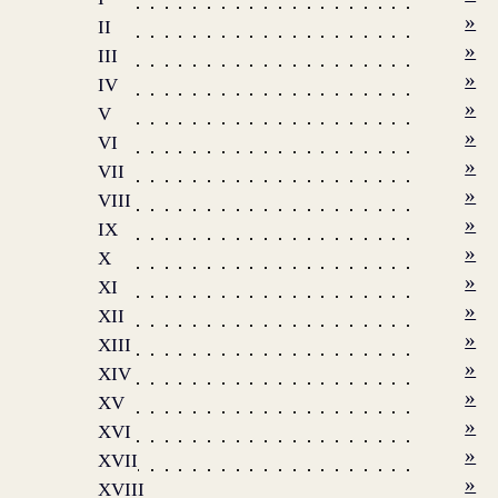
»
II
»
III
»
IV
»
V
»
VI
»
VII
»
VIII
»
IX
»
X
»
XI
»
XII
»
XIII
»
XIV
»
XV
»
XVI
»
XVII
»
XVIII