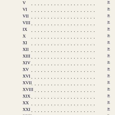
»
V
»
VI
»
VII
»
VIII
»
IX
»
X
»
XI
»
XII
»
XIII
»
XIV
»
XV
»
XVI
»
XVII
»
XVIII
»
XIX
»
XX
»
XXI
»