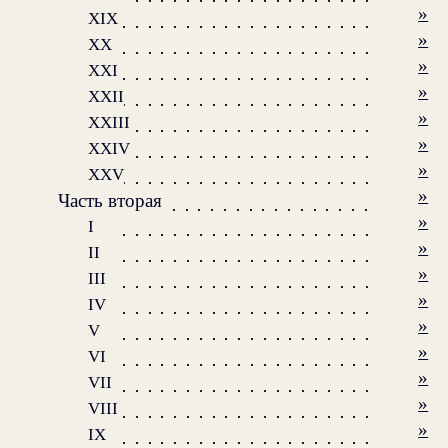
»
XIX
»
XX
»
XXI
»
XXII
»
XXIII
»
XXIV
»
XXV
»
Часть вторая
»
I
»
II
»
III
»
IV
»
V
»
VI
»
VII
»
VIII
»
IX