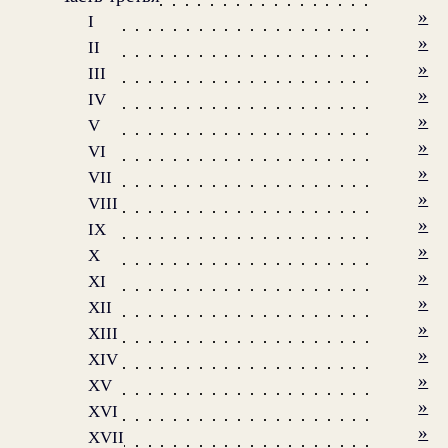
»
I
»
II
»
III
»
IV
»
V
»
VI
»
VII
»
VIII
»
IX
»
X
»
XI
»
XII
»
XIII
»
XIV
»
XV
»
XVI
»
XVII