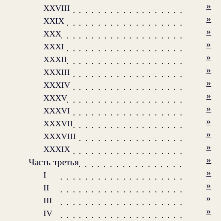
»
XXVIII
»
XXIX
»
XXX
»
XXXI
»
XXXII
»
XXXIII
»
XXXIV
»
XXXV
»
XXXVI
»
XXXVII
»
XXXVIII
»
XXXIX
»
Часть третья
»
I
»
II
»
III
»
IV