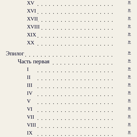
»
XV
»
XVI
»
XVII
»
XVIII
»
XIX
»
XX
»
Эпилог
»
Часть первая
»
I
»
II
»
III
»
IV
»
V
»
VI
»
VII
»
VIII
»
IX