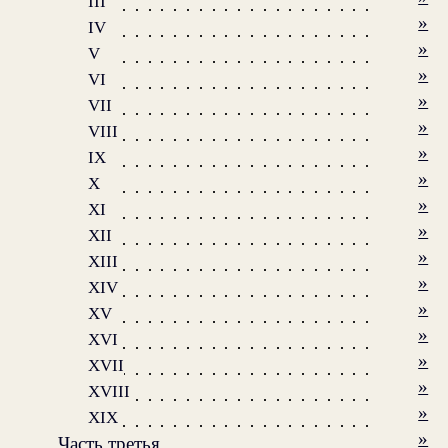
III
»
IV
»
V
»
VI
»
VII
»
VIII
»
IX
»
X
»
XI
»
XII
»
XIII
»
XIV
»
XV
»
XVI
»
XVII
»
XVIII
»
XIX
»
Часть третья