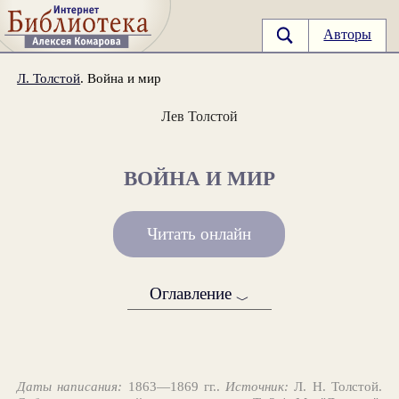
Авторы
Л. Толстой
. Война и мир
Лев Толстой
ВОЙНА И МИР
Читать онлайн
Оглавление
﹀
Даты написания:
1863—1869 гг..
Источник:
Л. Н. Толстой.