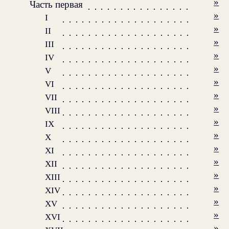
»
Часть первая
»
I
»
II
»
III
»
IV
»
V
»
VI
»
VII
»
VIII
»
IX
»
X
»
XI
»
XII
»
XIII
»
XIV
»
XV
»
XVI
»