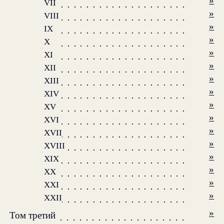
»
VII
»
VIII
»
IX
»
X
»
XI
»
XII
»
XIII
»
XIV
»
XV
»
XVI
»
XVII
»
XVIII
»
XIX
»
XX
»
XXI
»
XXII
»
Том третий