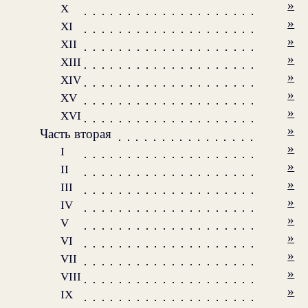
»
X
»
XI
»
XII
»
XIII
»
XIV
»
XV
»
XVI
»
Часть вторая
»
I
»
II
»
III
»
IV
»
V
»
VI
»
VII
»
VIII
»
IX