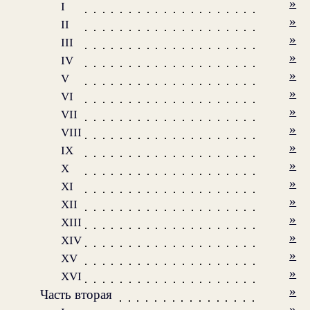
»
I
»
II
»
III
»
IV
»
V
»
VI
»
VII
»
VIII
»
IX
»
X
»
XI
»
XII
»
XIII
»
XIV
»
XV
»
XVI
»
Часть вторая
»