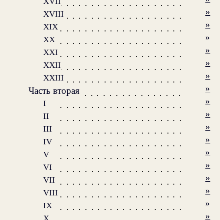
XVII
»
XVIII
»
XIX
»
XX
»
XXI
»
XXII
»
XXIII
»
Часть вторая
»
I
»
II
»
III
»
IV
»
V
»
VI
»
VII
»
VIII
»
IX
»
X