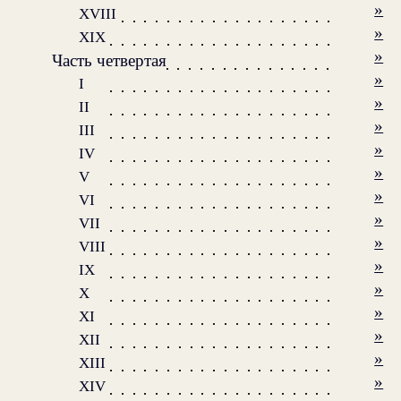
»
XVIII
»
XIX
»
Часть четвертая
»
I
»
II
»
III
»
IV
»
V
»
VI
»
VII
»
VIII
»
IX
»
X
»
XI
»
XII
»
XIII
»
XIV