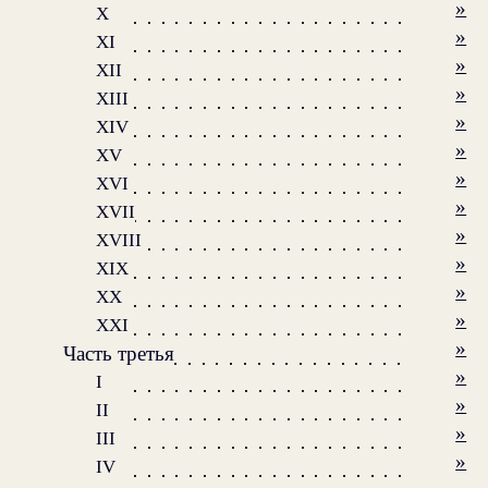
»
X
»
XI
»
XII
»
XIII
»
XIV
»
XV
»
XVI
»
XVII
»
XVIII
»
XIX
»
XX
»
XXI
»
Часть третья
»
I
»
II
»
III
»
IV