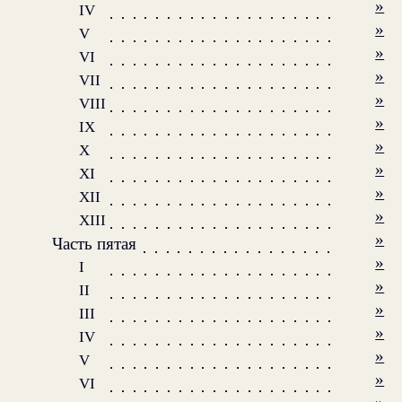
»
IV
»
V
»
VI
»
VII
»
VIII
»
IX
»
X
»
XI
»
XII
»
XIII
»
Часть пятая
»
I
»
II
»
III
»
IV
»
V
»
VI