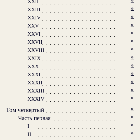
XXII
»
XXIII
»
XXIV
»
XXV
»
XXVI
»
XXVII
»
XXVIII
»
XXIX
»
XXX
»
XXXI
»
XXXII
»
XXXIII
»
XXXIV
»
Том четвертый
»
Часть первая
»
I
»
II