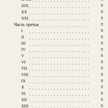
»
XIX
»
XX
»
XXI
»
Часть третья
»
I
»
II
»
III
»
IV
»
V
»
VI
»
VII
»
VIII
»
IX
»
X
»
XI
»
XII
»
XIII