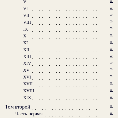
»
V
»
VI
»
VII
»
VIII
»
IX
»
X
»
XI
»
XII
»
XIII
»
XIV
»
XV
»
XVI
»
XVII
»
XVIII
»
XIX
»
Том второй
»
Часть первая