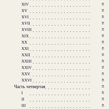
»
XIV
»
XV
»
XVI
»
XVII
»
XVIII
»
XIX
»
XX
»
XXI
»
XXII
»
XXIII
»
XXIV
»
XXV
»
XXVI
»
Часть четвертая
»
I
»
II
»
III