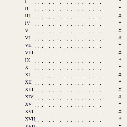
I
»
II
»
III
»
IV
»
V
»
VI
»
VII
»
VIII
»
IX
»
X
»
XI
»
XII
»
XIII
»
XIV
»
XV
»
XVI
»
XVII
»
XVIII