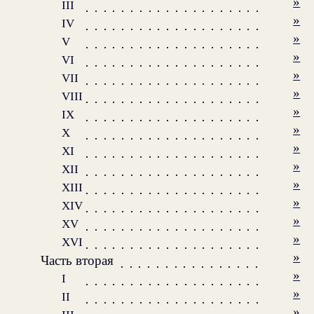
»
III
»
IV
»
V
»
VI
»
VII
»
VIII
»
IX
»
X
»
XI
»
XII
»
XIII
»
XIV
»
XV
»
XVI
»
Часть вторая
»
I
»
II
»