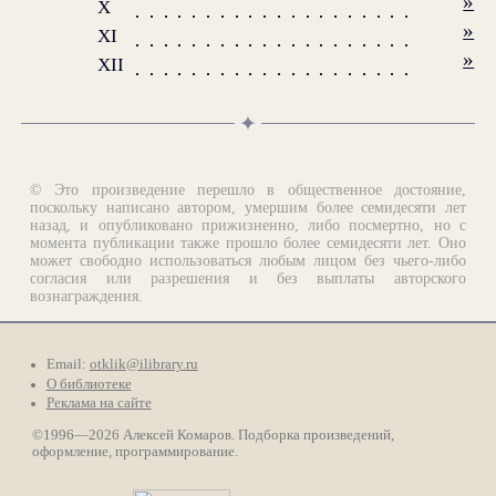
»
X
»
XI
»
XII
✦
© Это произведение перешло в общественное достояние,
поскольку написано автором, умершим более семидесяти лет
назад, и опубликовано прижизненно, либо посмертно, но с
момента публикации также прошло более семидесяти лет. Оно
может свободно использоваться любым лицом без чьего-либо
согласия или разрешения и без выплаты авторского
вознаграждения.
Email:
otklik@ilibrary.ru
О библиотеке
Реклама на сайте
©1996—2026 Алексей Комаров. Подборка произведений,
оформление, программирование.