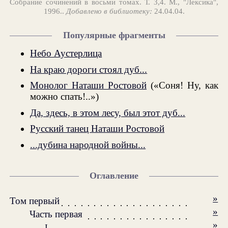
Собрание сочинений в восьми томах. Т. 3,4. М., "Лексика",
1996..
Добавлено в библиотеку:
24.04.04.
Популярные фрагменты
Небо Аустерлица
На краю дороги стоял дуб...
Монолог Наташи Ростовой
(«Соня! Ну, как
можно спать!..»)
Да, здесь, в этом лесу, был этот дуб...
Русский танец Наташи Ростовой
...дубина народной войны...
Оглавление
»
Том первый
»
Часть первая
»
I