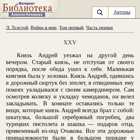
Авторы
Л. Толстой
.
Война и мир
.
Том первый
.
Часть первая
XXV
Князь Андрей уезжал на другой день
вечером. Старый князь, не отступая от своего
порядка, после обеда ушел к себе. Маленькая
княгиня была у золовки. Князь Андрей, одевшись
в дорожный сюртук без эполет, в отведенных ему
покоях укладывался с своим камердинером. Сам
осмотрев коляску и укладку чемоданов, он велел
закладывать. В комнате оставались только те
вещи, которые князь Андрей всегда брал с собой:
шкатулка, большой серебряный погребец, два
турецких пистолета и шашка — подарок отца,
привезенный из-под Очакова. Все эти дорожные
принадлежности были в большом порядке у