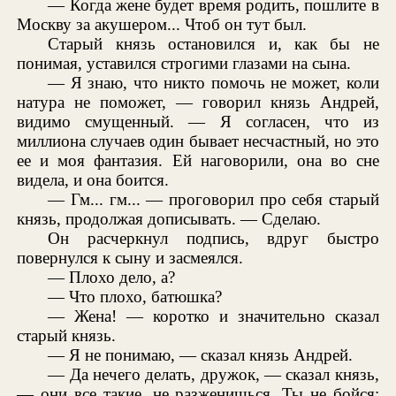
— Когда жене будет время родить, пошлите в
Москву за акушером... Чтоб он тут был.
Старый князь остановился и, как бы не
понимая, уставился строгими глазами на сына.
— Я знаю, что никто помочь не может, коли
натура не поможет, — говорил князь Андрей,
видимо смущенный. — Я согласен, что из
миллиона случаев один бывает несчастный, но это
ее и моя фантазия. Ей наговорили, она во сне
видела, и она боится.
— Гм... гм... — проговорил про себя старый
князь, продолжая дописывать. — Сделаю.
Он расчеркнул подпись, вдруг быстро
повернулся к сыну и засмеялся.
— Плохо дело, а?
— Что плохо, батюшка?
— Жена! — коротко и значительно сказал
старый князь.
— Я не понимаю, — сказал князь Андрей.
— Да нечего делать, дружок, — сказал князь,
— они все такие, не разженишься. Ты не бойся;