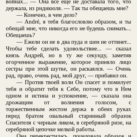
войнах... — Она все еще не доставала того, что
держала, из ридикюля. — Так ты обещаешь мне?
— Конечно, в чем дело?
— André, я тебя благословлю образом, и ты
обещай мне, что никогда его не будешь снимать...
Обещаешь?
— Ежели он не в два пуда и шеи не оттянет...
Чтобы тебе сделать удовольствие... — сказал
князь Андрей, но в ту же секунду, заметив
огорченное выражение, которое приняло лицо
сестры при этой шутке, он раскаялся. — Очень
рад, право, очень рад, мой друг, — прибавил он.
— Против твоей воли Он спасет и помилует
тебя и обратит тебя к Себе, потому что в Нем
одном и истина и успокоение, — сказала она
дрожащим от волнения голосом, с
торжественным жестом держа в обеих руках
перед братом овальный старинный образок
Спасителя с черным ликом, в серебряной ризе, на
серебряной цепочке мелкой работы.
Она перекрестилась, поцеловала образок и