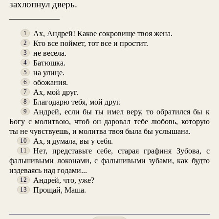
захлопнул дверь.
Ах, Андрей! Какое сокровище твоя жена.
1
Кто все поймет, тот все и простит.
2
не весела.
3
Батюшка.
4
на улице.
5
обожания.
6
Ах, мой друг.
7
Благодарю тебя, мой друг.
8
Андрей, если бы ты имел веру, то обратился бы к
9
Богу с молитвою, чтоб он даровал тебе любовь, которую
ты не чувствуешь, и молитва твоя была бы услышана.
Ах, я думала, вы у себя.
10
Нет, представьте себе, старая графиня Зубова, с
11
фальшивыми локонами, с фальшивыми зубами, как будто
издеваясь над годами...
Андрей, что, уже?
12
Прощай, Маша.
13