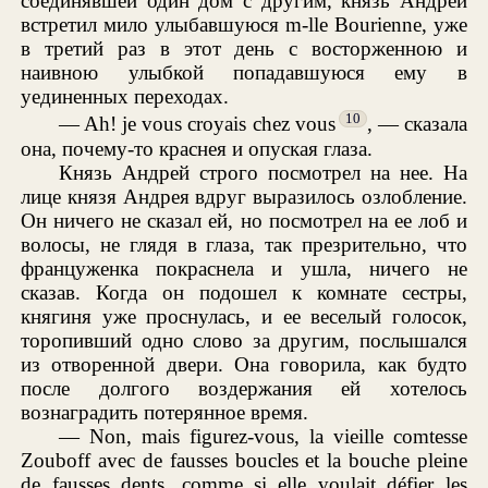
соединявшей один дом с другим, князь Андрей
встретил мило улыбавшуюся m-lle Bourienne, уже
в третий раз в этот день с восторженною и
наивною улыбкой попадавшуюся ему в
уединенных переходах.
10
— Ah! je vous croyais chez vous
, — сказала
она, почему-то краснея и опуская глаза.
Князь Андрей строго посмотрел на нее. На
лице князя Андрея вдруг выразилось озлобление.
Он ничего не сказал ей, но посмотрел на ее лоб и
волосы, не глядя в глаза, так презрительно, что
француженка покраснела и ушла, ничего не
сказав. Когда он подошел к комнате сестры,
княгиня уже проснулась, и ее веселый голосок,
торопивший одно слово за другим, послышался
из отворенной двери. Она говорила, как будто
после долгого воздержания ей хотелось
вознаградить потерянное время.
— Non, mais figurez-vous, la vieille comtesse
Zouboff avec de fausses boucles et la bouche pleine
de fausses dents, comme si elle voulait défier les