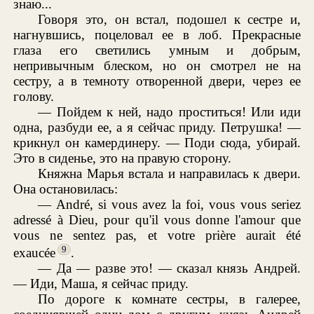
знаю...
Говоря это, он встал, подошел к сестре и,
нагнувшись, поцеловал ее в лоб. Прекрасные
глаза его светились умным и добрым,
непривычным блеском, но он смотрел не на
сестру, а в темноту отворенной двери, через ее
голову.
— Пойдем к ней, надо проститься! Или иди
одна, разбуди ее, а я сейчас приду. Петрушка! —
крикнул он камердинеру. — Поди сюда, убирай.
Это в сиденье, это на правую сторону.
Княжна Марья встала и направилась к двери.
Она остановилась:
— André, si vous avez la foi, vous vous seriez
adressé à Dieu, pour qu'il vous donne l'amour que
vous ne sentez pas, et votre prière aurait été
9
exaucée
.
— Да — разве это! — сказал князь Андрей.
— Иди, Маша, я сейчас приду.
По дороге к комнате сестры, в галерее,