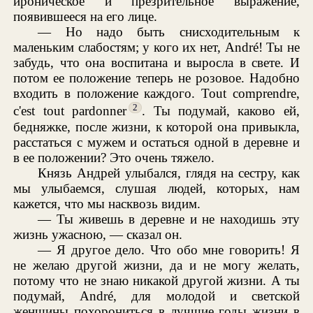
ироническое и презрительное выражение,
появившееся на его лице.
— Но надо быть снисходительным к
маленьким слабостям; у кого их нет, André! Ты не
забудь, что она воспитана и выросла в свете. И
потом ее положение теперь не розовое. Надобно
входить в положение каждого. Tout comprendre,
2
c'est tout pardonner
. Ты подумай, каково ей,
бедняжке, после жизни, к которой она привыкла,
расстаться с мужем и остаться одной в деревне и
в ее положении? Это очень тяжело.
Князь Андрей улыбался, глядя на сестру, как
мы улыбаемся, слушая людей, которых, нам
кажется, что мы насквозь видим.
— Ты живешь в деревне и не находишь эту
жизнь ужасною, — сказал он.
— Я другое дело. Что обо мне говорить! Я
не желаю другой жизни, да и не могу желать,
потому что не знаю никакой другой жизни. А ты
подумай, André, для молодой и светской
женщины похорониться в лучшие годы жизни в