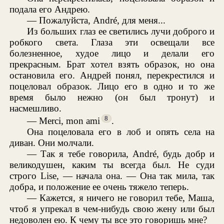
подала его Андрею.
— Пожалуйста, André, для меня...
Из больших глаз ее светились лучи доброго и
робкого света. Глаза эти освещали все
болезненное, худое лицо и делали его
прекрасным. Брат хотел взять образок, но она
остановила его. Андрей понял, перекрестился и
поцеловал образок. Лицо его в одно и то же
время было нежно (он был тронут) и
насмешливо.
8
— Merci, mon ami
.
Она поцеловала его в лоб и опять села на
диван. Они молчали.
— Так я тебе говорила, André, будь добр и
великодушен, каким ты всегда был. Не суди
строго Lise, — начала она. — Она так мила, так
добра, и положение ее очень тяжело теперь.
— Кажется, я ничего не говорил тебе, Маша,
чтоб я упрекал в чем-нибудь свою жену или был
недоволен ею. К чему ты все это говоришь мне?