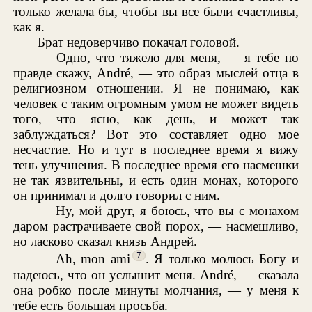
только желала бы, чтобы вы все были счастливы,
как я.
Брат недоверчиво покачал головой.
— Одно, что тяжело для меня, — я тебе по
правде скажу, André, — это образ мыслей отца в
религиозном отношении. Я не понимаю, как
человек с таким огромным умом не может видеть
того, что ясно, как день, и может так
заблуждаться? Вот это составляет одно мое
несчастие. Но и тут в последнее время я вижу
тень улучшения. В последнее время его насмешки
не так язвительны, и есть один монах, которого
он принимал и долго говорил с ним.
— Ну, мой друг, я боюсь, что вы с монахом
даром растрачиваете свой порох, — насмешливо,
но ласково сказал князь Андрей.
7
— Ah, mon ami
. Я только молюсь Богу и
надеюсь, что он услышит меня. André, — сказала
она робко после минуты молчания, — у меня к
тебе есть большая просьба.