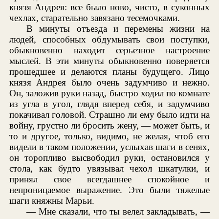
князя Андрея: все было ново, чисто, в суконных
чехлах, старательно завязано тесемочками.
В минуты отъезда и перемены жизни на
людей, способных обдумывать свои поступки,
обыкновенно находит серьезное настроение
мыслей. В эти минуты обыкновенно поверяется
прошедшее и делаются планы будущего. Лицо
князя Андрея было очень задумчиво и нежно.
Он, заложив руки назад, быстро ходил по комнате
из угла в угол, глядя вперед себя, и задумчиво
покачивал головой. Страшно ли ему было идти на
войну, грустно ли бросить жену, — может быть, и
то и другое, только, видимо, не желая, чтоб его
видели в таком положении, услыхав шаги в сенях,
он торопливо высвободил руки, остановился у
стола, как будто увязывал чехол шкатулки, и
принял свое всегдашнее спокойное и
непроницаемое выражение. Это были тяжелые
шаги княжны Марьи.
— Мне сказали, что ты велел закладывать, —