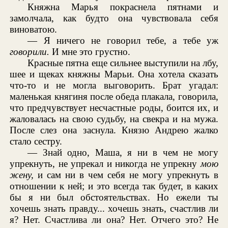
Княжна Марья покраснела пятнами и
замолчала, как будто она чувствовала себя
виноватою.
— Я ничего не говорил тебе, а тебе уж
говорили.
И мне это грустно.
Красные пятна еще сильнее выступили на лбу,
шее и щеках княжны Марьи. Она хотела сказать
что-то и не могла выговорить. Брат угадал:
маленькая княгиня после обеда плакала, говорила,
что предчувствует несчастные роды, боится их, и
жаловалась на свою судьбу, на свекра и на мужа.
После слез она заснула. Князю Андрею жалко
стало сестру.
— Знай одно, Маша, я ни в чем не могу
упрекнуть, не упрекал и никогда не упрекну
мою
жену,
и сам ни в чем себя не могу упрекнуть в
отношении к ней; и это всегда так будет, в каких
бы я ни был обстоятельствах. Но ежели ты
хочешь знать правду... хочешь знать, счастлив ли
я? Нет. Счастлива ли она? Нет. Отчего это? Не