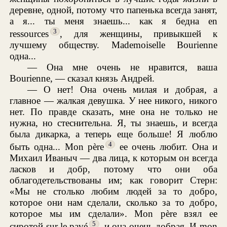
деревне, одной, потому что папенька всегда занят,
а я... ты меня знаешь... как я бедна en
3
ressources
, для женщины, привыкшей к
лучшему обществу. Mademoiselle Bourienne
одна...
— Она мне очень не нравится, ваша
Bourienne, — сказал князь Андрей.
— О нет! Она очень милая и добрая, а
главное — жалкая девушка. У нее никого, никого
нет. По правде сказать, мне она не только не
нужна, но стеснительна. Я, ты знаешь, и всегда
была дикарка, а теперь еще больше! Я люблю
4
быть одна... Mon père
ее очень любит. Она и
Михаил Иваныч — два лица, к которым он всегда
ласков и добр, потому что они оба
облагодетельствованы им; как говорит Стерн:
«Мы не столько любим людей за то добро,
которое они нам сделали, сколько за то добро,
которое мы им сделали». Mon père взял ее
5
сиротой sur le pavé
, и она очень добрая. И mon