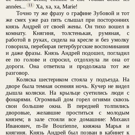
11
années...
Xa, xa, xa, Marie!
Точно ту же фразу о графине Зубовой и тот
же смех уже раз пять слышал при посторонних
князь Андрей от своей жены. Он тихо вошел в
комнату. Княгиня, толстенькая, румяная, с
работой в руках, сидела на кресле и без умолку
говорила, перебирая петербургские воспоминания
и даже фразы. Князь Андрей подошел, погладил
ее по голове и спросил, отдохнула ли она от
дороги. Она ответила и продолжала тот же
разговор.
Коляска шестериком стояла у подъезда. На
дворе была темная осенняя ночь. Кучер не видел
дышла коляски. На крыльце суетились люди с
фонарями. Огромный дом горел огнями сквозь
свои большие окна. В передней толпились
дворовые, желавшие проститься с молодым
князем; в зале стояли все домашние: Михаил
Иванович, m-lle Bourienne, княжна Марья и
княгиня. Князь Андрей был позван в кабинет к