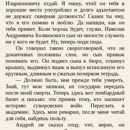
Иларионовичу отдай. Я пишу, чтоб он тебя в
хорошие места употреблял и долго адъютантом
не держал: скверная должность! Скажи ты ему,
что я его помню и люблю. Да напиши, как он
тебя примет. Коли хорош будет, служи. Николая
Андреевича Болконского сын из милости служить
ни у кого не будет. Ну, теперь поди сюда.
Он говорил такою скороговоркой, что не
доканчивал половины слов, но сын привык
понимать его. Он подвел сына к бюро, откинул
крышку, выдвинул ящик и вынул исписанную его
крупным, длинным и сжатым почерком тетрадь.
— Должно быть, мне прежде тебя умереть.
Знай, тут мои записки, их государю передать
после моей смерти. Теперь здесь вот ломбардный
билет и письмо: это премия тому, кто напишет
историю суворовских войн. Переслать в
академию. Здесь мои ремарки, после меня читай
для себя, найдешь пользу.
Андрей не сказал отцу, что, верно, он