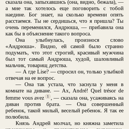
сказала она, запыхавшись (она, видно, бежала), —
а мне так хотелось еще поговорить с тобой
наедине. Бог знает, на сколько времени опять
расстаемся. Ты не сердишься, что я пришла? Ты
очень переменился, Андрюша, — прибавила она
как бы в объяснение такого вопроса.
Она улыбнулась, произнося слово
«Андрюша». Видно, ей самой было странно
подумать, что этот строгий, красивый мужчина
был тот самый Андрюша, худой, шаловливый
мальчик, товарищ детства.
— А где Lise? — спросил он, только улыбкой
отвечая на ее вопрос.
— Она так устала, что заснула у меня в
комнате на диване. — Ах, André! Quel trésor de
1
femme vous avez
, — сказала она, усаживаясь на
диван против брата. — Она совершенный
ребенок, такой милый, веселый ребенок. Я так ее
полюбила.
Князь Андрей молчал, но княжна заметила