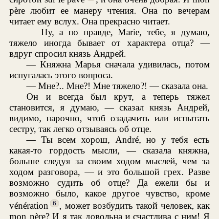
père любит ее манеру чтения. Она по вечерам
читает ему вслух. Она прекрасно читает.
— Ну, а по правде, Marie, тебе, я думаю,
тяжело иногда бывает от характера отца? —
вдруг спросил князь Андрей.
— Княжна Марья сначала удивилась, потом
испугалась этого вопроса.
— Мне?.. Мне?! Мне тяжело?! — сказала она.
Он и всегда был крут, а теперь тяжел
становится, я думаю, — сказал князь Андрей,
видимо, нарочно, чтоб озадачить или испытать
сестру, так легко отзываясь об отце.
— Ты всем хорош, André, но у тебя есть
какая-то гордость мысли, — сказала княжна,
больше следуя за своим ходом мыслей, чем за
ходом разговора, — и это большой грех. Разве
возможно судить об отце? Да ежели бы и
возможно было, какое другое чувство, кроме
6
vénération
, может возбудить такой человек, как
mon père? И я так довольна и счастлива с ним! Я