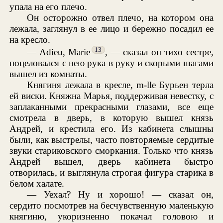
упала на его плечо.
Он осторожно отвел плечо, на котором она
лежала, заглянул в ее лицо и бережно посадил ее
на кресло.
13
— Adieu, Marie
, — сказал он тихо сестре,
поцеловался с нею рука в руку и скорыми шагами
вышел из комнаты.
Княгиня лежала в кресле, m-lle Бурьен терла
ей виски. Княжна Марья, поддерживая невестку, с
заплаканными прекрасными глазами, все еще
смотрела в дверь, в которую вышел князь
Андрей, и крестила его. Из кабинета слышны
были, как выстрелы, часто повторяемые сердитые
звуки стариковского сморкания. Только что князь
Андрей вышел, дверь кабинета быстро
отворилась, и выглянула строгая фигура старика в
белом халате.
— Уехал? Ну и хорошо! — сказал он,
сердито посмотрев на бесчувственную маленькую
княгиню, укоризненно покачал головою и