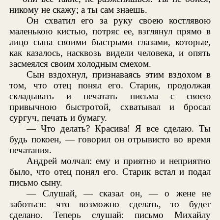
никому не скажу; а ты сам знаешь.
Он схватил его за руку своею костлявою
маленькою кистью, потряс ее, взглянул прямо в
лицо сына своими быстрыми глазами, которые,
как казалось, насквозь видели человека, и опять
засмеялся своим холодным смехом.
Сын вздохнул, признаваясь этим вздохом в
том, что отец понял его. Старик, продолжая
складывать и печатать письма с своею
привычною быстротой, схватывал и бросал
сургуч, печать и бумагу.
— Что делать? Красива! Я все сделаю. Ты
будь покоен, — говорил он отрывисто во время
печатания.
Андрей молчал: ему и приятно и неприятно
было, что отец понял его. Старик встал и подал
письмо сыну.
— Слушай, — сказал он, — о жене не
заботься: что возможно сделать, то будет
сделано. Теперь слушай: письмо Михайлу