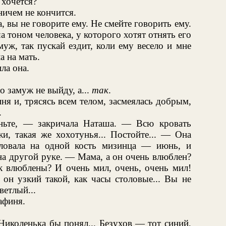
 хочется?
ничем не кончится.
 вы не говорите ему. Не смейте говорить ему.
 тоном человека, у которого хотят отнять его
уж, так пускай ездит, коли ему весело и мне
а на мать.
ла она.
о замуж не выйду, а...
так
.
ня и, трясясь всем телом, засмеялась добрым,
.
аньте, — закричала Наташа. — Всю кровать
и, такая же хохотунья... Постойте... — Она
еловала на одной кость мизинца — июнь, и
на другой руке. — Мама, а он очень влюблен?
ак влюблены? И очень мил, очень, очень мил!
он узкий такой, как часы столовые... Вы не
ветлый...
афиня.
иколенька бы понял... Безухов — тот синий,