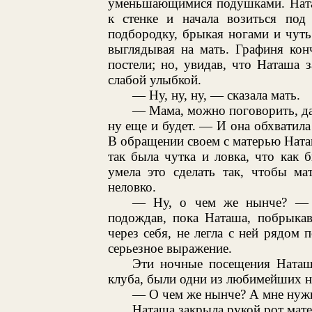
уменьшающимися подушками. Наташ
к стенке и начала возиться под 
подбородку, брыкая ногами и чуть
выглядывая на мать. Графиня кон
постели; но, увидав, что Наташа 
слабой улыбкой.
— Ну, ну, ну, — сказала мать.
— Мама, можно поговорить, да
ну еще и будет. — И она обхватила
В обращении своем с матерью Нат
так была чутка и ловка, что как 
умела это сделать так, чтобы ма
неловко.
— Ну, о чем же нынче? — с
подождав, пока Наташа, побрыкав
через себя, не легла с ней рядом
серьезное выражение.
Эти ночные посещения Наташ
клуба, были одни из любимейших н
— О чем же нынче? А мне нужно
Наташа закрыла рукой рот мате