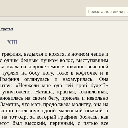
 третья
XIII
 графиня, вздыхая и кряхтя, в ночном чепце и
и с одним бедным пучком волос, выступавшим
ка, клала на коврике земные поклоны вечерней
в туфлях на босу ногу, тоже в кофточке и в
 Графиня оглянулась и нахмурилась. Она
итву: «Неужели мне одр сей гроб будет?»
уничтожено. Наташа, красная, оживленная,
ановилась на своем бегу, присела и невольно
 Заметив, что мать продолжала молитву, она на
ыстро скользнув одной маленькой ножкой о
на тот одр, за который графиня боялась, как
тот был высокий, перинный, с пятью все