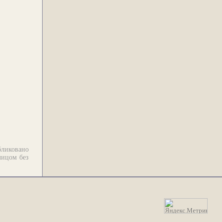
бликовано
лицом без