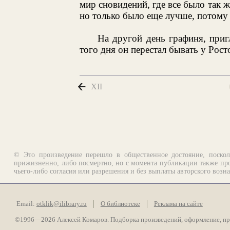
мир сновидений, где все было так ж
но только было еще лучше, потому
На другой день графиня, пригл
того дня он перестал бывать у Рост
XII
© Это произведение перешло в общественное достояние, поскол
прижизненно, либо посмертно, но с момента публикации также про
чьего-либо согласия или разрешения и без выплаты авторского возн
Email:
otklik@ilibrary.ru
О библиотеке
Реклама на сайте
©1996—2026 Алексей Комаров. Подборка произведений, оформление, п