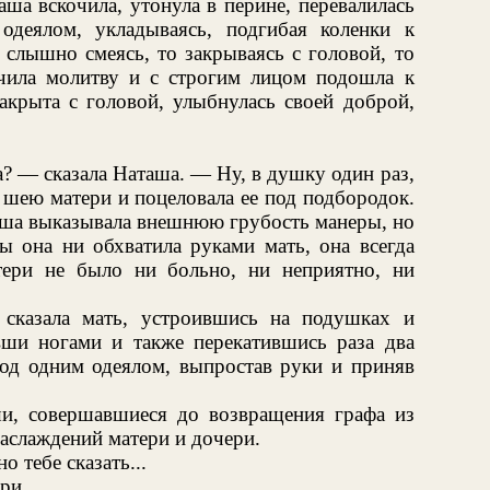
а вскочила, утонула в перине, перевалилась
одеялом, укладываясь, подгибая коленки к
 слышно смеясь, то закрываясь с головой, то
чила молитву и с строгим лицом подошла к
закрыта с головой, улыбнулась своей доброй,
? — сказала Наташа. — Ну, в душку один раз,
 шею матери и поцеловала ее под подбородок.
аша выказывала внешнюю грубость манеры, но
бы она ни обхватила руками мать, она всегда
тери не было ни больно, ни неприятно, ни
казала мать, устроившись на подушках и
ши ногами и также перекатившись раза два
 под одним одеялом, выпростав руки и приняв
и, совершавшиеся до возвращения графа из
аслаждений матери и дочери.
 тебе сказать...
ри.