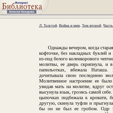
Л. Толстой
.
Война и мир
.
Том второй
.
Часть
Однажды вечером, когда старая
кофточке, без накладных буклей 
из-под белого коленкорового чепчи
молитвы, ее дверь скрипнула, и 
папильотках, вбежала Наташа.
дочитывала свою последнюю мол
Молитвенное настроение ее было 
увидав мать на молитве, вдруг ост
высунула язык, грозясь самой себе.
цыпочках подбежала к кровати, б
другую, скинула туфли и прыгнула 
бы он не был ее гробом. Одр э