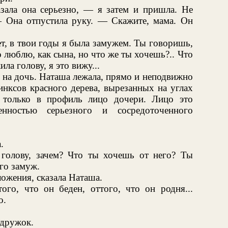
зала она серьезно, — я затем и пришла. Не
 — Она отпустила руку. — Скажите, мама. Он
т, в твои годы я была замужем. Ты говоришь,
о люблю, как сына, но что же ты хочешь?.. Что
а голову, я это вижу...
ь на дочь. Наташа лежала, прямо и неподвижно
инксов красного дерева, вырезанных на углах
а только в профиль лицо дочери. Лицо это
нностью серьезного и сосредоточенного
.
голову, зачем? Что ты хочешь от него? Ты
его замуж.
ожения, сказала Наташа.
ого, что он беден, оттого, что он родня...
о.
 дружок.