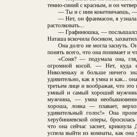
темно-синий с красным, и он четве
— Ты и с ним кокетничаешь, — 
— Нет, он франмасон, я узнала
растолковать...
— Графинюшка, — послышался 
Наташа вскочила босиком, захватил
Она долго не могла заснуть. Он
понять всего, что она понимает и чт
«Соня? — подумала она, гл
огромной косой. — Нет, куда е
Николеньку и больше ничего зна
удивительно, как я умна и как... о
третьем лице и воображая, что это
умный и самый хороший мужчина..
мужчина, — умна необыкновенно
хороша, ловка — плавает, верхо
удивительный голос!» Она про
херубиниевской оперы, бросилась 
что она сейчас заснет, крикнула
успела выйти из комнаты, как она