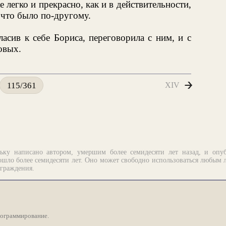
е легко и прекрасно, как и в действительности,
 что было по-другому.
асив к себе Бориса, переговорила с ним, и с
овых.
XIV
115/361
ьку написано автором, умершим более семидесяти лет назад, и опу
шло более семидесяти лет. Оно может свободно использоваться любым 
аграждения.
рограммирование.