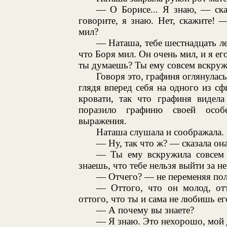
— О Борисе... Я знаю, — ска
говорите, я знаю. Нет, скажите!
мил?
— Наташа, тебе шестнадцать ле
что Боря мил. Он очень мил, и я ег
ты думаешь? Ты ему совсем вскружил
Говоря это, графиня оглянулас
глядя вперед себя на одного из сф
кровати, так что графиня видел
поразило графиню своей особе
выражения.
Наташа слушала и соображала.
— Ну, так что ж? — сказала она
— Ты ему вскружила совсем 
знаешь, что тебе нельзя выйти за н
— Отчего? — не переменяя пол
— Оттого, что он молод, отт
оттого, что ты и сама не любишь ег
— А почему вы знаете?
— Я знаю. Это нехорошо, мой