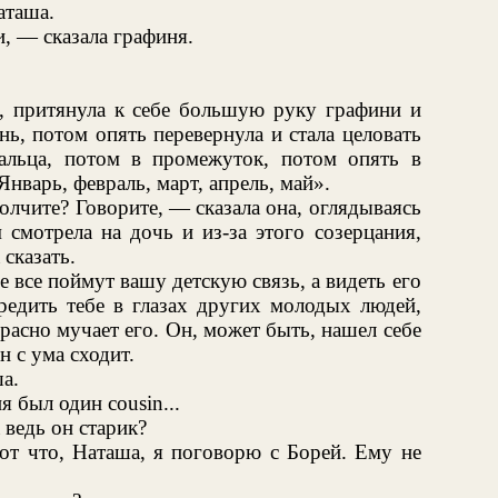
аташа.
, — сказала графиня.
ь, притянула к себе большую руку графини и
нь, потом опять перевернула и стала целовать
пальца, потом в промежуток, потом опять в
нварь, февраль, март, апрель, май».
олчите? Говорите, — сказала она, оглядываясь
 смотрела на дочь и из-за этого созерцания,
 сказать.
 все поймут вашу детскую связь, а видеть его
редить тебе в глазах других молодых людей,
апрасно мучает его. Он, может быть, нашел себе
н с ума сходит.
а.
я был один cousin...
ведь он старик?
от что, Наташа, я поговорю с Борей. Ему не