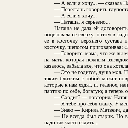
— А если я хочу... — сказала Н
— Перестань говорить глупости
— А если я хочу...
— Наташа, я серьезно...
Наташа не дала ей договорит
поцеловала ее сверху, потом в ладо
ее в косточку верхнего сустава 
косточку, шепотом приговаривая: «Я
— Говорите, мама, что же вы м
на мать, которая нежным взглядом
казалось, забыла все, что она хотела
— Это не годится, душа моя. Не
таким близким с тобой может пов
которые к нам ездят, и, главное, н
партию по себе, богатую; а теперь о
— Сходит? — повторила Наташ
— Я тебе про себя скажу. У мен
— Знаю — Кирила Матвеич, да 
— Не всегда был старик. Но в
надо так часто ездить...