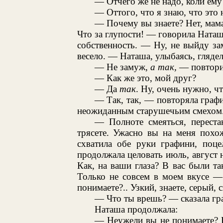
— Отчего же не надо, коли ему
— Оттого, что я знаю, что это 
— Почему вы знаете? Нет, мама,
Что за глупости! — говорила Наташа
собственность. — Ну, не выйду зам
весело. — Наташа, улыбаясь, глядел
— Не замуж,
а так,
— повтори
— Как же это, мой друг?
— Да
так
. Ну, очень нужно, чт
— Так, так, — повторяла графи
неожиданным старушечьим смехом
— Полноте смеяться, перест
трясете. Ужасно вы на меня похож
схватила обе руки графини, поц
продолжала целовать июль, август 
Как, на ваши глаза? В вас были т
Только не совсем в моем вкусе — 
понимаете?.. Узкий, знаете, серый, с
— Что ты врешь? — сказала гр
Наташа продолжала:
— Неужели вы не понимаете? Н