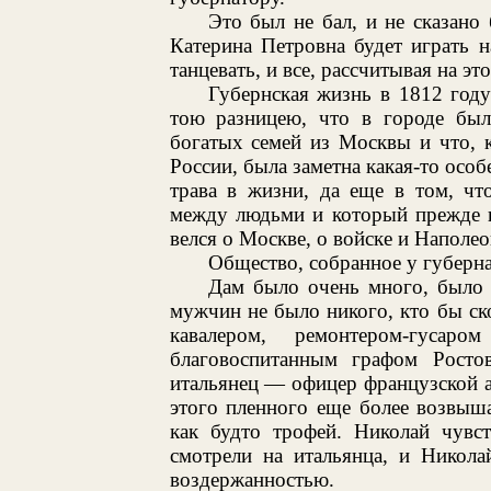
Это был не бал, и не сказано 
Катерина Петровна будет играть н
танцевать, и все, рассчитывая на эт
Губернская жизнь в 1812 году 
тою разницею, что в городе бы
богатых семей из Москвы и что, к
России, была заметна какая-то осо
трава в жизни, да еще в том, чт
между людьми и который прежде в
велся о Москве, о войске и Наполео
Общество, собранное у губерн
Дам было очень много, было 
мужчин не было никого, кто бы ск
кавалером, ремонтером-гус
благовоспитанным графом Рост
итальянец — офицер французской а
этого пленного еще более возвыш
как будто трофей. Николай чувст
смотрели на итальянца, и Никола
воздержанностью.