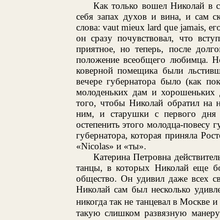
Как только вошел Николай в с
себя запах духов и вина, и сам с
слова: vaut mieux lard que jamais, е
он сразу почувствовал, что всту
приятное, но теперь, после долг
положение всеобщего любимца. Не
коверной помещика были льстивши
вечере губернатора было (как по
молоденьких дам и хорошеньких д
того, чтобы Николай обратил на 
ним, и старушки с первого дня
остепенить этого молодца-повесу г
губернатора, которая приняла Росто
«Nicolas» и «ты».
Катерина Петровна действитель
танцы, в которых Николай еще бо
общество. Он удивил даже всех св
Николай сам был несколько удивле
никогда так не танцевал в Москве 
такую слишком развязную манеру 