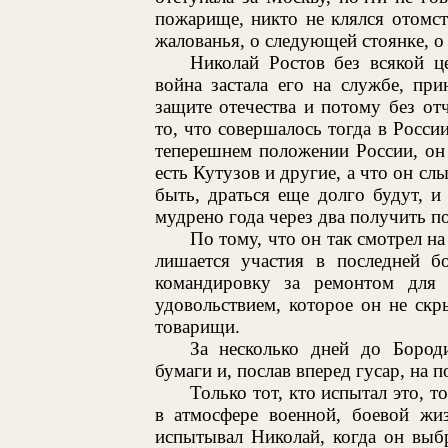
пожарище, никто не клялся отомс
жалованья, о следующей стоянке, о
Николай Ростов без всякой ц
война застала его на службе, пр
защите отечества и потому без о
то, что совершалось тогда в Росси
теперешнем положении России, он 
есть Кутузов и другие, а что он сл
быть, драться еще долго будут, и
мудрено года через два получить по
По тому, что он так смотрел на
лишается участия в последней бо
командировку за ремонтом для
удовольствием, которое он не ск
товарищи.
За несколько дней до Бород
бумаги и, послав вперед гусар, на 
Только тот, кто испытал это, т
в атмосфере военной, боевой жиз
испытывал Николай, когда он выбр