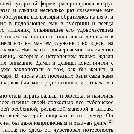
воей гусарской форме, распространяя вокруг
казал и слышал несколько раз сказанные ему
го обступили; все взгляды обратились на него, и
пил в подобающее ему в губернии и всегда
ого лишения, опьянившее его удовольствием
 только на станциях, постоялых дворах и в
еся его вниманием служанки; но здесь, на
казалось Николаю) неисчерпаемое количество
евиц, которые с нетерпением только ждали
них внимание. Дамы и девицы кокетничали с
 уже захлопотали о том, как бы женить и
усара. В числе этих последних была сама жена
ва, как близкого родственника, и назвала его
но стала играть вальсы и экосезы, и начались
лее пленил своей ловкостью все губернское
оей особенной, развязной манерой в танцах.
н своей манерой танцевать в этот вечер. Он
2
и счел бы даже неприличным и mauvais genre
танца; но здесь он чувствовал потребность