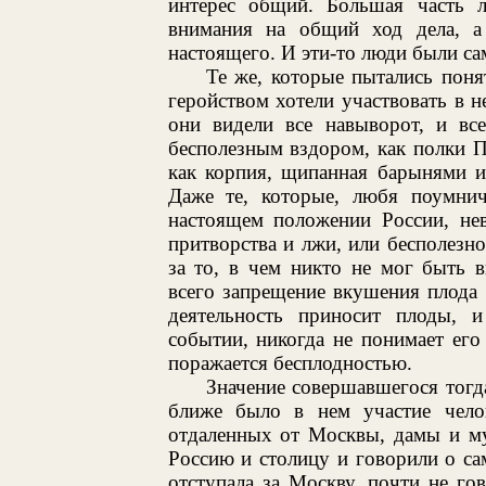
интерес общий. Большая часть 
внимания на общий ход дела, а
настоящего. И эти-то люди были с
Те же, которые пытались пон
геройством хотели участвовать в 
они видели все навыворот, и все
бесполезным вздором, как полки П
как корпия, щипанная барынями и
Даже те, которые, любя поумнич
настоящем положении России, нев
притворства и лжи, или бесполезн
за то, в чем никто не мог быть 
всего запрещение вкушения плода 
деятельность приносит плоды, 
событии, никогда не понимает его
поражается бесплодностью.
Значение совершавшегося тогд
ближе было в нем участие челов
отдаленных от Москвы, дамы и м
Россию и столицу и говорили о сам
отступала за Москву, почти не го