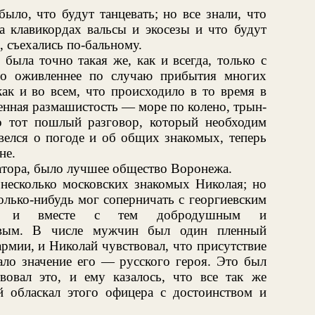
было, что будут танцевать; но все знали, что
а клавикордах вальсы и экосезы и что будут
о, съехались по-бальному.
была точно такая же, как и всегда, только с
ло оживленнее по случаю прибытия многих
ак и во всем, что происходило в то время в
бенная размашистость — море по колено, трын-
о тот пошлый разговор, который необходим
елся о погоде и об общих знакомых, теперь
не.
атора, было лучшее общество Воронежа.
несколько московских знакомых Николая; но
олько-нибудь мог соперничать с георгиевским
аром и вместе с тем добродушным и
овым. В числе мужчин был один пленный
рмии, и Николай чувствовал, что присутствие
ало значение его — русского героя. Это был
вовал это, и ему казалось, что все так же
й обласкал этого офицера с достоинством и