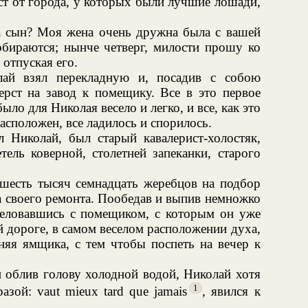
ст от города, у которых были лучшие лошади,
 сын? Моя жена очень дружна была с вашей
обираются; нынче четверг, милости прошу ко
 отпуская его.
лай взял перекладную и, посадив с собою
верст на завод к помещику. Все в это первое
ло для Николая весело и легко, и все, как это
асположен, все ладилось и спорилось.
 Николай, был старый кавалерист-холостяк,
тель коверной, столетней запеканки, старого
 шесть тысяч семнадцать жеребцов на подбор
ца своего ремонта. Пообедав и выпив немножко
сцеловавшись с помещиком, с которым он уже
й дороге, в самом веселом расположении духа,
оняя ямщика, с тем чтобы поспеть на вечер к
 облив голову холодной водой, Николай хотя
1
азой: vaut mieux tard que jamais
, явился к