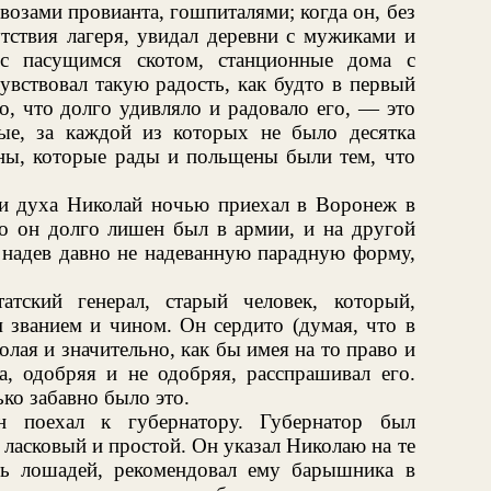
озами провианта, гошпиталями; когда он, без
утствия лагеря, увидал деревни с мужиками и
с пасущимся скотом, станционные дома с
вствовал такую радость, как будто в первый
то, что долго удивляло и радовало его, — это
е, за каждой из которых не было десятка
ы, которые рады и польщены были тем, что
и духа Николай ночью приехал в Воронеж в
его он долго лишен был в армии, и на другой
 надев давно не надеванную парадную форму,
атский генерал, старый человек, который,
 званием и чином. Он сердито (думая, что в
лая и значительно, как бы имея на то право и
, одобряя и не одобряя, расспрашивал его.
ько забавно было это.
н поехал к губернатору. Губернатор был
 ласковый и простой. Он указал Николаю на те
ть лошадей, рекомендовал ему барышника в