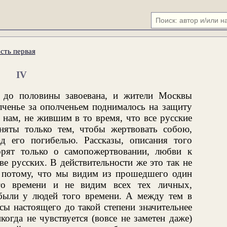
сть первая
IV
 до половины завоевана, и жители Москвы
лченье за ополченьем поднималось на защиту
я нам, не жившим в то время, что все русские
няты только тем, чтобы жертвовать собою,
ад его погибелью. Рассказы, описания того
орят только о самопожертвовании, любви к
тве русских. В действительности же это так не
о потому, что мы видим из прошедшего один
го времени и не видим всех тех личных,
 были у людей того времени. А между тем в
сы настоящего до такой степени значительнее
когда не чувствуется (вовсе не заметен даже)