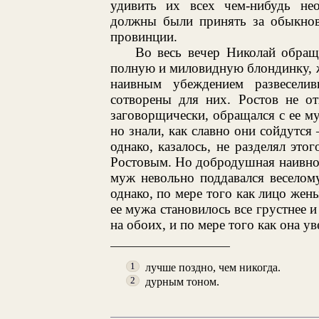
удивить их всех чем-нибудь не
должны были принять за обыкнове
провинции.
Во весь вечер Николай обращ
полную и миловидную блондинку, ж
наивным убеждением развесел
сотворены для них. Ростов не от
заговорщически, обращался с ее му
но знали, как славно они сойдутся
однако, казалось, не разделял это
Ростовым. Но добродушная наивнос
муж невольно поддавался веселом
однако, по мере того как лицо жен
ее мужа становилось все грустнее и
на обоих, и по мере того как она у
лучше поздно, чем никогда.
1
дурным тоном.
2