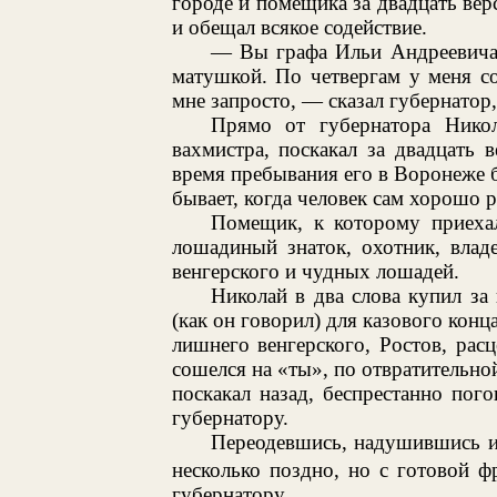
городе и помещика за двадцать вер
и обещал всякое содействие.
— Вы графа Ильи Андреевича
матушкой. По четвергам у меня с
мне запросто, — сказал губернатор,
Прямо от губернатора Нико
вахмистра, поскакал за двадцать 
время пребывания его в Воронеже бы
бывает, когда человек сам хорошо р
Помещик, к которому приехал
лошадиный знаток, охотник, владе
венгерского и чудных лошадей.
Николай в два слова купил за
(как он говорил) для казового кон
лишнего венгерского, Ростов, ра
сошелся на «ты», по отвратительно
поскакал назад, беспрестанно пог
губернатору.
Переодевшись, надушившись и
несколько поздно, но с готовой фр
губернатору.