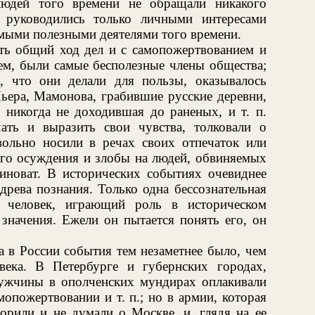
людей того времени не обращали никакого
 руководились только личными интересами
амыми полезными деятелями того времени.
ять общий ход дел и с самопожертвованием и
нем, были самые бесполезные члены общества;
, что они делали для пользы, оказывалось
ьера, Мамонова, грабившие русские деревни,
 никогда не доходившая до раненых, и т. п.
ать и выразить свои чувства, толковали о
ольно носили в речах своих отпечаток или
ого осуждения и злобы на людей, обвиняемых
виноват. В исторических событиях очевиднее
древа познания. Только одна бессознательная
и человек, играющий роль в историческом
 значения. Ежели он пытается понять его, он
а в России события тем незаметнее было, чем
ека. В Петербурге и губернских городах,
ужчины в ополченских мундирах оплакивали
опожертвовании и т. п.; но в армии, которая
ворили и не думали о Москве, и, глядя на ее