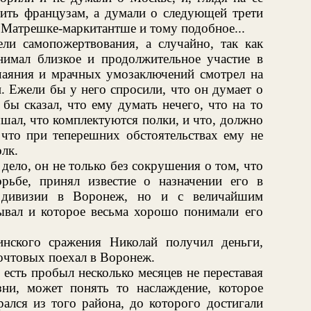
тить французам, а думали о следующей трети
 Матрешке-маркитантше и тому подобное...
ели самопожертвования, а случайно, так как
инимал близкое и продолжительное участие в
тчаяния и мрачных умозаключений смотрел на
и. Ежели бы у него спросили, что он думает о
бы сказал, что ему думать нечего, что на то
ышал, что комплектуются полки, и что, должно
 что при теперешних обстоятельствах ему не
лк.
 дело, он не только без сокрушения о том, что
рьбе, принял известие о назначении его в
 дивизии в Воронеж, но и с величайшим
рывал и которое весьма хорошо понимали его
инского сражения Николай получил деньги,
почтовых поехал в Воронеж.
о есть пробыл несколько месяцев не переставая
ни, может понять то наслаждение, которое
ался из того района, до которого достигали