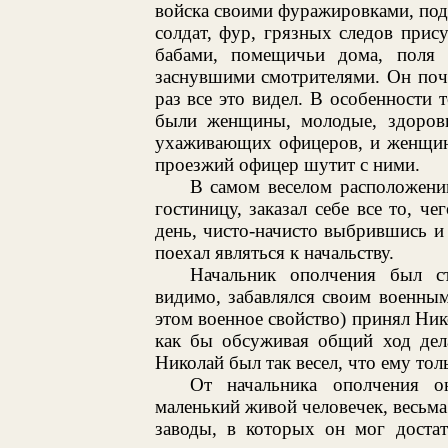
войска своими фуражировками, подв
солдат, фур, грязных следов прис
бабами, помещичьи дома, поля 
заснувшими смотрителями. Он почу
раз все это видел. В особенности 
были женщины, молодые, здоровы
ухаживающих офицеров, и женщин
проезжий офицер шутит с ними.
В самом веселом расположени
гостиницу, заказал себе все то, ч
день, чисто-начисто выбрившись и
поехал являться к начальству.
Начальник ополчения был ст
видимо, забавлялся своим военным
этом военное свойство) принял Нико
как бы обсуживая общий ход дела
Николай был так весел, что ему тол
От начальника ополчения о
маленький живой человечек, весьма
заводы, в которых он мог доста