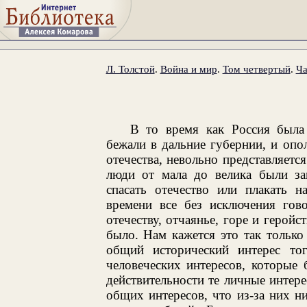
Л. Толстой
.
Война и мир
.
Том четвертый
.
Ча
В то время как Россия была
бежали в дальние губернии, и опо
отечества, невольно представляетс
люди от мала до велика были за
спасать отечество или плакать н
времени все без исключения гов
отечеству, отчаянье, горе и геройс
было. Нам кажется это так тольк
общий исторический интерес то
человеческих интересов, которые
действительности те личные интере
общих интересов, что из-за них ни