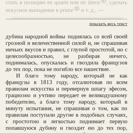
1
стать в позицию en quarte или en tierce
, сделать
2
искусное выпадение в prime
и т. д., —
показать весь текст
дубина народной войны поднялась со всей своей
грозной и величественной силой и, не спрашивая
ничьих вкусов и правил, с глупой простотой, но с
целесообразностью, не разбирая ничего,
поднималась, опускалась и гвоздила французов
до тех пор, пока не погибло все нашествие.
И благо тому народу, который не как
французы в 1813 году, отсалютовав по всем
правилам искусства и перевернув шпагу эфесом,
грациозно и учтиво передает ее великодушному
победителю, а благо тому народу, который в
минуту испытания, не спрашивая о том, как по
правилам поступали другие в подобных случаях,
с простотою и легкостью поднимает первую
попавшуюся дубину и гвоздит ею до тех пор,