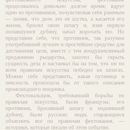
продолжалось довольно долгое время; вдруг
один из противников, почувствовав себя раненым
— поняв, что дело это не шутка, а касается его
жизни, бросил свою шпагу и, взяв первую
попавшуюся дубину, начал ворочать ею. Но
представим себе, что противник, так разумно
употребивший лучшее и простейшее средство для
достижения цели, вместе с тем воодушевленный
преданиями рыцарства, захотел бы скрыть
сущность дела и настаивал бы на том, что он по
всем правилам искусства победил на шпагах.
Можно себе представить, какая путаница и
неясность произошла бы от такого описания
происшедшего поединка.
Фехтовальщик, требовавший борьбы по
правилам искусства, были французы; его
противник, бросивший шпагу и поднявший
дубину, были русские; люди, старающиеся
объяснить все по правилам фехтования, —
историки, которые писали об этом событии.