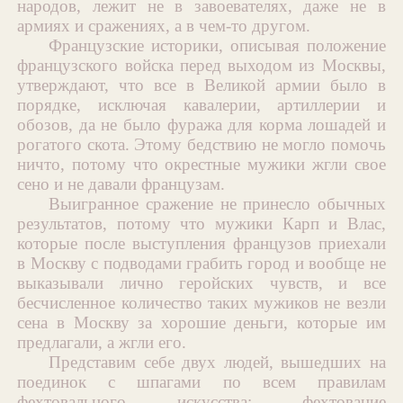
народов, лежит не в завоевателях, даже не в
армиях и сражениях, а в чем-то другом.
Французские историки, описывая положение
французского войска перед выходом из Москвы,
утверждают, что все в Великой армии было в
порядке, исключая кавалерии, артиллерии и
обозов, да не было фуража для корма лошадей и
рогатого скота. Этому бедствию не могло помочь
ничто, потому что окрестные мужики жгли свое
сено и не давали французам.
Выигранное сражение не принесло обычных
результатов, потому что мужики Карп и Влас,
которые после выступления французов приехали
в Москву с подводами грабить город и вообще не
выказывали лично геройских чувств, и все
бесчисленное количество таких мужиков не везли
сена в Москву за хорошие деньги, которые им
предлагали, а жгли его.
Представим себе двух людей, вышедших на
поединок с шпагами по всем правилам
фехтовального искусства; фехтование