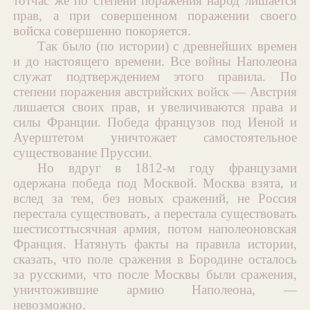
тотчас же по степени поражения народ лишается
прав, а при совершенном поражении своего
войска совершенно покоряется.
Так было (по истории) с древнейших времен
и до настоящего времени. Все войны Наполеона
служат подтверждением этого правила. По
степени поражения австрийских войск — Австрия
лишается своих прав, и увеличиваются права и
силы Франции. Победа французов под Иеной и
Ауерштетом уничтожает самостоятельное
существование Пруссии.
Но вдруг в 1812-м году французами
одержана победа под Москвой. Москва взята, и
вслед за тем, без новых сражений, не Россия
перестала существовать, а перестала существовать
шестисоттысячная армия, потом наполеоновская
Франция. Натянуть факты на правила истории,
сказать, что поле сражения в Бородине осталось
за русскими, что после Москвы были сражения,
уничтожившие армию Наполеона, —
невозможно.