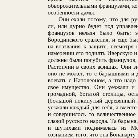
обворожительными французами, ко
особенности дамы.
Они ехали потому, что для р
ли, или дурно будет под управле
французов нельзя было быть: 
Бородинского сражения, и еще быс
на воззвания к защите, несмотря
намерении его поднять Иверскую и
должны были погубить французов, и
Растопчин в своих афишах. Они зн
оно не может, то с барышнями и 
воевать с Наполеоном, а что надо 
свое имущество. Они уезжали и 
громадной, богатой столицы, ост
(большой покинутый деревянный г
уезжали каждый для себя, а вместе 
и совершилось то величественное 
славой русского народа. Та барыня
и шутихами поднималась из Мо
сознанием того, что она Бонапарту 