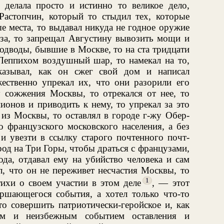
 делала просто и истинно то великое дело,
Растопчин, который то стыдил тех, которые
е места, то выдавал никуда не годное оружие
аза, то запрещал Августину вывозить мощи и
подводы, бывшие в Москве, то на ста тридцати
Леппихом воздушный шар, то намекал на то,
казывал, как он сжег свой дом и написал
ественно упрекал их, что они разорили его
у сожжения Москвы, то отрекался от нее, то
ионов и приводить к нему, то упрекал за это
 из Москвы, то оставлял в городе г-жу Обер-
 французского московского населения, а без
и увезти в ссылку старого почтенного почт-
род на Три Горы, чтобы драться с французами,
ода, отдавал ему на убийство человека и сам
л, что он не переживет несчастия Москвы, то
1
ихи о своем участии в этом деле
, — этот
ершающегося события, а хотел только что-то
-то совершить патриотически-геройское и, как
вым и неизбежным событием оставления и