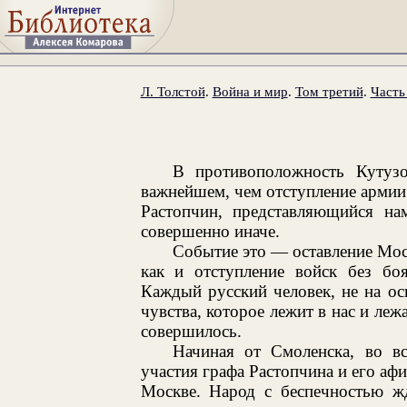
Л. Толстой
.
Война и мир
.
Том третий
.
Часть
В противоположность Кутуз
важнейшем, чем отступление армии 
Растопчин, представляющийся нам
совершенно иначе.
Событие это — оставление Мос
как и отступление войск без бо
Каждый русский человек, не на ос
чувства, которое лежит в нас и леж
совершилось.
Начиная от Смоленска, во вс
участия графа Растопчина и его аф
Москве. Народ с беспечностью жд