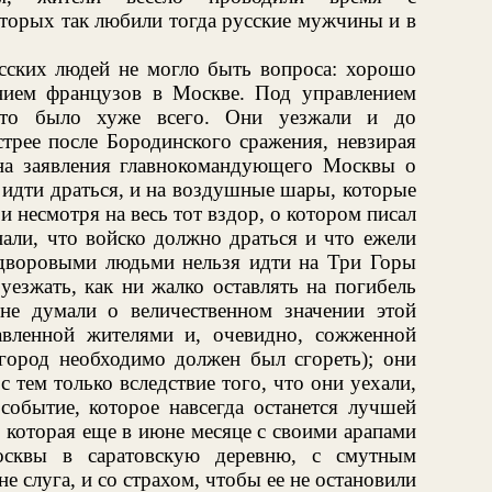
торых так любили тогда русские мужчины и в
усских людей не могло быть вопроса: хорошо
нием французов в Москве. Под управлением
это было хуже всего. Они уезжали и до
трее после Бородинского сражения, невзирая
 на заявления главнокомандующего Москвы о
 идти драться, и на воздушные шары, которые
 несмотря на весь тот вздор, о котором писал
али, что войско должно драться и что ежели
дворовыми людьми нельзя идти на Три Горы
уезжать, как ни жалко оставлять на погибель
не думали о величественном значении этой
авленной жителями и, очевидно, сожженной
ород необходимо должен был сгореть); они
с тем только вследствие того, что они уехали,
событие, которое навсегда останется лучшей
, которая еще в июне месяце с своими арапами
сквы в саратовскую деревню, с смутным
не слуга, и со страхом, чтобы ее не остановили