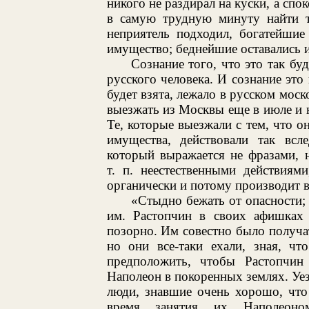
никого не раздирал на куски, а спо
в самую трудную минуту найти т
неприятель подходил, богатейшие
имущество; беднейшие оставались и 
Сознание того, что это так буд
русского человека. И сознание это 
будет взята, лежало в русском моск
выезжать из Москвы еще в июле и на
Те, которые выезжали с тем, что о
имущества, действовали так всле
который выражается не фразами, н
т. п. неестественными действиям
органически и потому производит в
«Стыдно бежать от опасности;
им. Растопчин в своих афишках
позорно. Им совестно было получат
но они все-таки ехали, зная, чт
предположить, чтобы Растопчин
Наполеон в покоренных землях. Уез
люди, знавшие очень хорошо, что
время занятия их Наполеоно