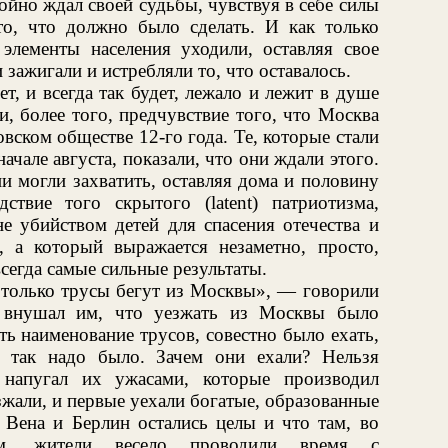
койно ждал своей судьбы, чувствуя в себе силы
о, что должно было сделать. И как только
 элементы населения уходили, оставляя свое
зажигали и истребляли то, что оставалось.
ет, и всегда так будет, лежало и лежит в душе
и, более того, предчувствие того, что Москва
овском обществе 12-го года. Те, которые стали
чале августа, показали, что они ждали этого.
ни могли захватить, оставляя дома и половину
дствие того скрытого (latent) патриотизма,
е убийством детей для спасения отечества и
и, а который выражается незаметно, просто,
сегда самые сильные результаты.
 только трусы бегут из Москвы», — говорили
 внушал им, что уезжать из Москвы было
ь наименование трусов, совестно было ехать,
о так надо было. Зачем они ехали? Нельзя
 напугал их ужасами, которые производил
жали, и первые уехали богатые, образованные
 Вена и Берлин остались целы и что там, во
м, жители весело проводили время с