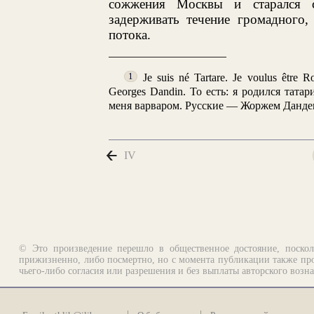
сожжения Москвы и старался 
задерживать течение громадного,
потока.
Je suis né Tartare. Je voulus être 
1
Georges Dandin. То есть: я родился тат
меня варваром. Русские — Жоржем Данде
IV
© Это произведение перешло в общественное достояние, поскол
прижизненно, либо посмертно, но с момента публикации также про
чьего-либо согласия или разрешения и без выплаты авторского возн