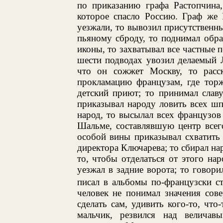
по приказанию графа Растопчина,
которое спасло Россию. Граф же 
уезжали, то вывозил присутственны
пьяному сброду, то поднимал обр
иконы, то захватывал все частные 
шести подводах увозил делаемый 
что он сожжет Москву, то расс
прокламацию французам, где торж
детский приют; то принимал слав
приказывал народу ловить всех шп
народ, то высылал всех французов
Шальме, составлявшую центр всего
особой вины приказывал схватить 
директора Ключарева; то сбирал на
то, чтобы отделаться от этого нар
уезжал в задние ворота; то говори
писал в альбомы по-французски ст
человек не понимал значения сов
сделать сам, удивить кого-то, что
мальчик, резвился над велича