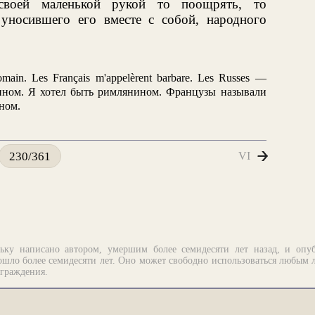
своей маленькой рукой то поощрять, то
 уносившего его вместе с собой, народного
Romain. Les Français m'appelèrent barbare. Les Russes —
арином. Я хотел быть римлянином. Французы называли
ном.
VI
230/361
ьку написано автором, умершим более семидесяти лет назад, и опу
шло более семидесяти лет. Оно может свободно использоваться любым 
аграждения.