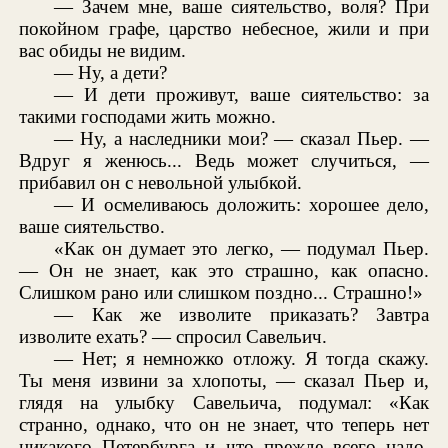
— Зачем мне, ваше сиятельство, воля? При
покойном графе, царство небесное, жили и при
вас обиды не видим.
— Ну, а дети?
— И дети проживут, ваше сиятельство: за
такими господами жить можно.
— Ну, а наследники мои? — сказал Пьер. —
Вдруг я женюсь... Ведь может случиться, —
прибавил он с невольной улыбкой.
— И осмеливаюсь доложить: хорошее дело,
ваше сиятельство.
«Как он думает это легко, — подумал Пьер.
— Он не знает, как это страшно, как опасно.
Слишком рано или слишком поздно... Страшно!»
— Как же изволите приказать? Завтра
изволите ехать? — спросил Савельич.
— Нет; я немножко отложу. Я тогда скажу.
Ты меня извини за хлопоты, — сказал Пьер и,
глядя на улыбку Савельича, подумал: «Как
странно, однако, что он не знает, что теперь нет
никакого Петербурга и что прежде всего надо,