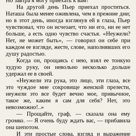
Но завтра я могу приехать к вам?
На другой день Пьер приехал проститься.
Наташа была менее оживлена, чем в прежние дни;
но в этот день, иногда взглянув ей в глаза, Пьер
чувствовал, что он исчезает, что ни его, ни ее нет
больше, а есть одно чувство счастья. «Неужели?
Нет, не может быть», — говорил он себе при
каждом ее взгляде, жесте, слове, наполнявших его
душу радостью.
Когда он, прощаясь с нею, взял ее тонкую
худую руку, он невольно несколько дольше
удержал ее в своей.
«Неужели эта рука, это лицо, эти глаза, все
это чуждое мне сокровище женской прелести,
неужели это все будет вечно мое, привычное,
такое же, каким я сам для себя? Нет, это
невозможно!..»
— Прощайте, граф, — сказала она ему
громко. — Я очень буду ждать вас, — прибавила
она шепотом.
И эти простые слова, взгляд и выражение