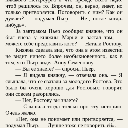
чтоб решилось то. Впрочем, он, верно, знает, но
только притворяется. Поговорить с ним? Как он
думает? — подумал Пьер. — Нет, после когда-
нибудь».
За завтраком Пьер сообщил княжне, что он
был вчера у княжны Марьи и застал там, —
можете себе представить кого? — Натали Ростову.
Княжна сделала вид, что она в этом известии
не видит ничего более необыкновенного, как в
том, что Пьер видел Анну Семеновну.
— Вы ее знаете? — спросил Пьер.
— Я видела княжну, — отвечала она. — Я
слышала, что ее сватали за молодого Ростова. Это
было бы очень хорошо для Ростовых; говорят,
они совсем разорились.
— Нет, Ростову вы знаете?
— Слышала тогда только про эту историю.
Очень жалко.
«Нет, она не понимает или притворяется, —
подумал Пьер. — Лучше тоже не говорить ей».