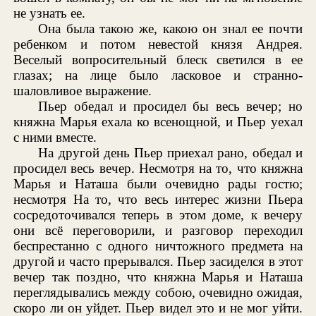
не узнать ее.
Она была такою же, какою он знал ее почти
ребенком и потом невестой князя Андрея.
Веселый вопросительный блеск светился в ее
глазах; на лице было ласковое и странно-
шаловливое выражение.
Пьер обедал и просидел бы весь вечер; но
княжна Марья ехала ко всенощной, и Пьер уехал
с ними вместе.
На другой день Пьер приехал рано, обедал и
просидел весь вечер. Несмотря на то, что княжна
Марья и Наташа были очевидно рады гостю;
несмотря На то, что весь интерес жизни Пьера
сосредоточивался теперь в этом доме, к вечеру
они всё переговорили, и разговор переходил
беспрестанно с одного ничтожного предмета на
другой и часто прерывался. Пьер засиделся в этот
вечер так поздно, что княжна Марья и Наташа
переглядывались между собою, очевидно ожидая,
скоро ли он уйдет. Пьер видел это и не мог уйти.