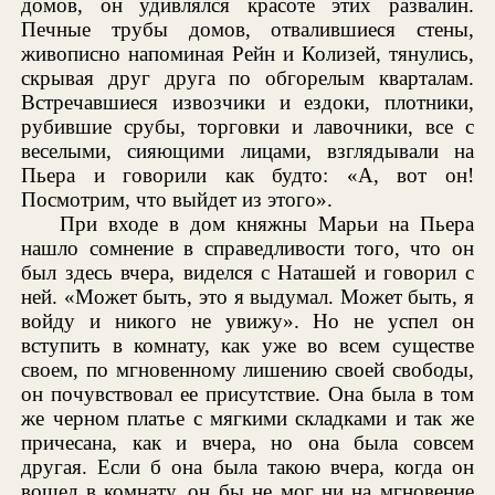
домов, он удивлялся красоте этих развалин.
Печные трубы домов, отвалившиеся стены,
живописно напоминая Рейн и Колизей, тянулись,
скрывая друг друга по обгорелым кварталам.
Встречавшиеся извозчики и ездоки, плотники,
рубившие срубы, торговки и лавочники, все с
веселыми, сияющими лицами, взглядывали на
Пьера и говорили как будто: «А, вот он!
Посмотрим, что выйдет из этого».
При входе в дом княжны Марьи на Пьера
нашло сомнение в справедливости того, что он
был здесь вчера, виделся с Наташей и говорил с
ней. «Может быть, это я выдумал. Может быть, я
войду и никого не увижу». Но не успел он
вступить в комнату, как уже во всем существе
своем, по мгновенному лишению своей свободы,
он почувствовал ее присутствие. Она была в том
же черном платье с мягкими складками и так же
причесана, как и вчера, но она была совсем
другая. Если б она была такою вчера, когда он
вошел в комнату, он бы не мог ни на мгновение