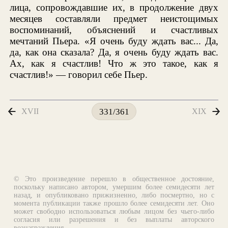
лица, сопровождавшие их, в продолжение двух
месяцев составляли предмет неистощимых
воспоминаний, объяснений и счастливых
мечтаний Пьера. «Я очень буду ждать вас... Да,
да, как она сказала? Да, я очень буду ждать вас.
Ах, как я счастлив! Что ж это такое, как я
счастлив!» — говорил себе Пьер.
XVII
XIX
331/361
© Это произведение перешло в общественное достояние,
поскольку написано автором, умершим более семидесяти лет
назад, и опубликовано прижизненно, либо посмертно, но с
момента публикации также прошло более семидесяти лет. Оно
может свободно использоваться любым лицом без чьего-либо
согласия или разрешения и без выплаты авторского
вознаграждения.