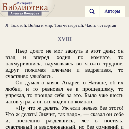
Авторы
Л. Толстой
.
Война и мир
.
Том четвертый
.
Часть четвертая
XVIII
Пьер долго не мог заснуть в этот день; он
взад и вперед ходил по комнате, то
нахмурившись, вдумываясь во что-то трудное,
вдруг пожимая плечами и вздрагивая, то
счастливо улыбаясь.
Он думал о князе Андрее, о Наташе, об их
любви, и то ревновал ее к прошедшему, то
упрекал, то прощал себя за это. Было уже шесть
часов утра, а он все ходил по комнате.
«Ну что ж делать. Уж если нельзя без этого!
Что ж делать! Значит, так надо», — сказал он себе
и, поспешно раздевшись, лег в постель,
счастливый и взволнованный, но без сомнений и