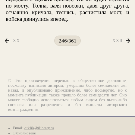
по мосту. Толпа, валя повозки, давя друг друга,
отчаянно кричала, теснясь, расчистила мост, и
войска двинулись вперед.
XX
XXII
246/361
© Это произведение перешло в общественное достояние,
поскольку написано автором, умершим более семидесяти лет
назад, и опубликовано прижизненно, либо посмертно, но с
момента публикации также прошло более семидесяти лет. Оно
может свободно использоваться любым лицом без чьего-либо
согласия или разрешения и без выплаты авторского
вознаграждения.
Email:
otklik@ilibrary.ru
О библиотеке