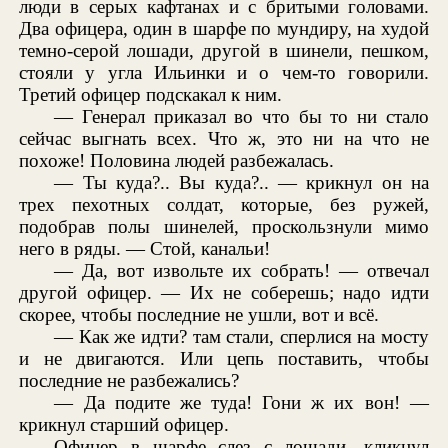
люди в серых кафтанах и с бритыми головами.
Два офицера, один в шарфе по мундиру, на худой
темно-серой лошади, другой в шинели, пешком,
стояли у угла Ильинки и о чем-то говорили.
Третий офицер подскакал к ним.
— Генерал приказал во что бы то ни стало
сейчас выгнать всех. Что ж, это ни на что не
похоже! Половина людей разбежалась.
— Ты куда?.. Вы куда?.. — крикнул он на
трех пехотных солдат, которые, без ружей,
подобрав полы шинелей, проскользнули мимо
него в ряды. — Стой, канальи!
— Да, вот извольте их собрать! — отвечал
другой офицер. — Их не соберешь; надо идти
скорее, чтобы последние не ушли, вот и всё.
— Как же идти? там стали, сперлися на мосту
и не двигаются. Или цепь поставить, чтобы
последние не разбежались?
— Да подите же туда! Гони ж их вон! —
крикнул старший офицер.
Офицер в шарфе слез с лошади, кликнул