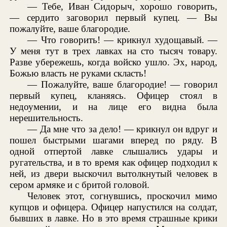
— Тебе, Иван Сидорыч, хорошо говорить,
— сердито заговорил первый купец. — Вы
пожалуйте, ваше благородие.
— Что говорить! — крикнул худощавый. —
У меня тут в трех лавках на сто тысяч товару.
Разве убережешь, когда войско ушло. Эх, народ,
Божью власть не руками скласть!
— Пожалуйте, ваше благородие! — говорил
первый купец, кланяясь. Офицер стоял в
недоумении, и на лице его видна была
нерешительность.
— Да мне что за дело! — крикнул он вдруг и
пошел быстрыми шагами вперед по ряду. В
одной отпертой лавке слышались удары и
ругательства, и в то время как офицер подходил к
ней, из двери выскочил вытолкнутый человек в
сером армяке и с бритой головой.
Человек этот, согнувшись, проскочил мимо
купцов и офицера. Офицер напустился на солдат,
бывших в лавке. Но в это время страшные крики