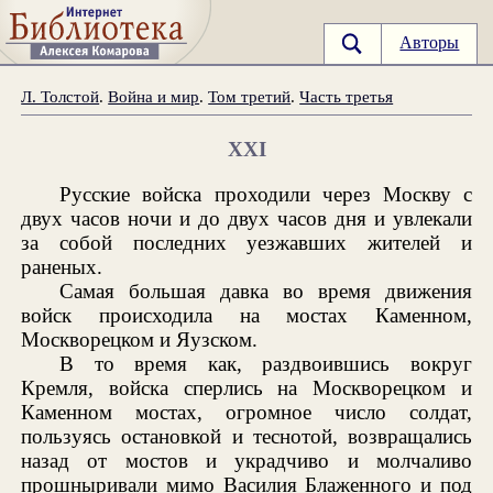
Авторы
Л. Толстой
.
Война и мир
.
Том третий
.
Часть третья
XXI
Русские войска проходили через Москву с
двух часов ночи и до двух часов дня и увлекали
за собой последних уезжавших жителей и
раненых.
Самая большая давка во время движения
войск происходила на мостах Каменном,
Москворецком и Яузском.
В то время как, раздвоившись вокруг
Кремля, войска сперлись на Москворецком и
Каменном мостах, огромное число солдат,
пользуясь остановкой и теснотой, возвращались
назад от мостов и украдчиво и молчаливо
прошныривали мимо Василия Блаженного и под