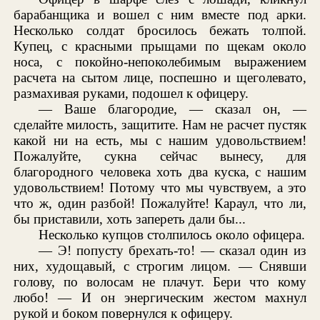
барабанщика и вошел с ним вместе под арки.
Несколько солдат бросилось бежать толпой.
Купец, с красными прыщами по щекам около
носа, с покойно-непоколебимым выражением
расчета на сытом лице, поспешно и щеголевато,
размахивая руками, подошел к офицеру.
— Ваше благородие, — сказал он, —
сделайте милость, защитите. Нам не расчет пустяк
какой ни на есть, мы с нашим удовольствием!
Пожалуйте, сукна сейчас вынесу, для
благородного человека хоть два куска, с нашим
удовольствием! Потому что мы чувствуем, а это
что ж, один разбой! Пожалуйте! Караул, что ли,
бы приставили, хоть запереть дали бы...
Несколько купцов столпилось около офицера.
— Э! попусту брехать-то! — сказал один из
них, худощавый, с строгим лицом. — Снявши
голову, по волосам не плачут. Бери что кому
любо! — И он энергическим жестом махнул
рукой и боком повернулся к офицеру.