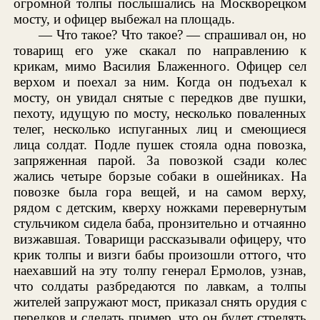
огромной толпы послышались на Москворецком
мосту, и офицер выбежал на площадь.
— Что такое? Что такое? — спрашивал он, но
товарищ его уже скакал по направлению к
крикам, мимо Василия Блаженного. Офицер сел
верхом и поехал за ним. Когда он подъехал к
мосту, он увидал снятые с передков две пушки,
пехоту, идущую по мосту, несколько поваленных
телег, несколько испуганных лиц и смеющиеся
лица солдат. Подле пушек стояла одна повозка,
запряженная парой. За повозкой сзади колес
жались четыре борзые собаки в ошейниках. На
повозке была гора вещей, и на самом верху,
рядом с детским, кверху ножками перевернутым
стульчиком сидела баба, пронзительно и отчаянно
визжавшая. Товарищи рассказывали офицеру, что
крик толпы и визги бабы произошли оттого, что
наехавший на эту толпу генерал Ермолов, узнав,
что солдаты разбредаются по лавкам, а толпы
жителей запружают мост, приказал снять орудия с
передков и сделать пример, что он будет стрелять