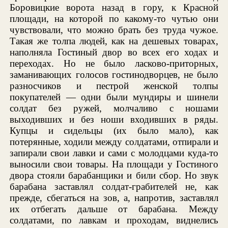
Боровицкие ворота назад в гору, к Красной
площади, на которой по какому-то чутью они
чувствовали, что можно брать без труда чужое.
Такая же толпа людей, как на дешевых товарах,
наполняла Гостиный двор во всех его ходах и
переходах. Но не было ласково-приторных,
заманивающих голосов гостинодворцев, не было
разносчиков и пестрой женской толпы
покупателей — одни были мундиры и шинели
солдат без ружей, молчаливо с ношами
выходивших и без ноши входивших в ряды.
Купцы и сидельцы (их было мало), как
потерянные, ходили между солдатами, отпирали и
запирали свои лавки и сами с молодцами куда-то
выносили свои товары. На площади у Гостиного
двора стояли барабанщики и били сбор. Но звук
барабана заставлял солдат-грабителей не, как
прежде, сбегаться на зов, а, напротив, заставлял
их отбегать дальше от барабана. Между
солдатами, по лавкам и проходам, виднелись