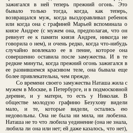
зажигался в ней теперь прежний огонь. Это
бывало только тогда, когда, как теперь,
возвращался муж, когда выздоравливал ребенок
или когда она с графиней Марьей вспоминала о
князе Андрее (с мужем она, предполагая, что он
ревнует ее к памяти князя Андрея, никогда не
говорила о нем), и очень редко, когда что-нибудь
случайно вовлекало ее в пение, которое она
совершенно оставила после замужества. И в те
редкие минуты, когда прежний огонь зажигался в
ее развившемся красивом теле, она бывала еще
более привлекательна, чем прежде.
Со времени своего замужества Наташа жила с
мужем в Москве, в Петербурге, и в подмосковной
деревне, и у матери, то есть у Николая. В
обществе молодую графиню Безухову видели
мало, и те, которые видели, остались ею
недовольны. Она не была ни мила, ни любезна.
Наташа не то что любила уединение (она не знала,
любила ли она или нет; ей даже казалось, что нет),