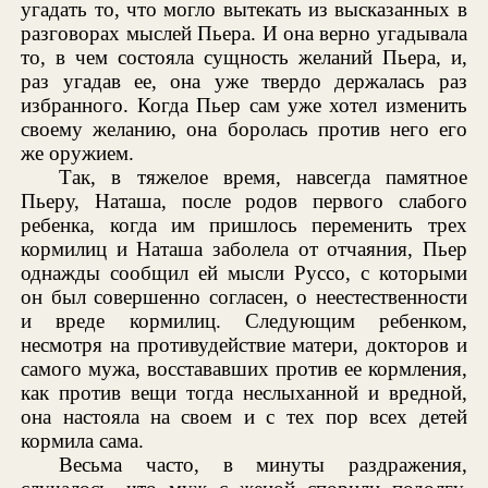
угадать то, что могло вытекать из высказанных в
разговорах мыслей Пьера. И она верно угадывала
то, в чем состояла сущность желаний Пьера, и,
раз угадав ее, она уже твердо держалась раз
избранного. Когда Пьер сам уже хотел изменить
своему желанию, она боролась против него его
же оружием.
Так, в тяжелое время, навсегда памятное
Пьеру, Наташа, после родов первого слабого
ребенка, когда им пришлось переменить трех
кормилиц и Наташа заболела от отчаяния, Пьер
однажды сообщил ей мысли Руссо, с которыми
он был совершенно согласен, о неестественности
и вреде кормилиц. Следующим ребенком,
несмотря на противудействие матери, докторов и
самого мужа, восстававших против ее кормления,
как против вещи тогда неслыханной и вредной,
она настояла на своем и с тех пор всех детей
кормила сама.
Весьма часто, в минуты раздражения,