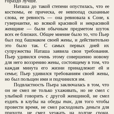
гораздо лучше.
Наташа до такой степени опустилась, что ее
костюмы, ее прическа, ее невпопад сказанные
слова, ее ревность — она ревновала к Соне, к
гувернантке, ко всякой красивой и некрасивой
женщине — были обычным предметом шуток
всех ее близких. Общее мнение было то, что Пьер
был под башмаком своей жены, и действительно
это было так. С самых первых дней их
супружества Наташа заявила свои требования.
Пьер удивился очень этому совершенно новому
для него воззрению жены, состоящему в том, что
каждая минута его жизни принадлежит ей и
семье; Пьер удивился требованиям своей жены,
но был польщен ими и подчинился им.
Подвластность Пьера заключалась в том, что
он не смел не только ухаживать, но не смел с
улыбкой говорить с другой женщиной, не смел
ездить в клубы на обеды
так
, для того чтобы
провести время, не смел расходовать деньги для
прихоти, не смел уезжать на долгие сроки,