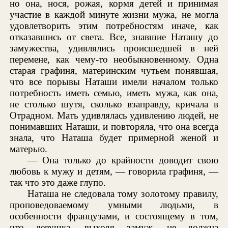
но она, нося, рожая, кормя детей и принимая
участие в каждой минуте жизни мужа, не могла
удовлетворить этим потребностям иначе, как
отказавшись от света. Все, знавшие Наташу до
замужества, удивлялись происшедшей в ней
перемене, как чему-то необыкновенному. Одна
старая графиня, материнским чутьем понявшая,
что все порывы Наташи имели началом только
потребность иметь семью, иметь мужа, как она,
не столько шутя, сколько взаправду, кричала в
Отрадном. Мать удивлялась удивлению людей, не
понимавших Наташи, и повторяла, что она всегда
знала, что Наташа будет примерной женой и
матерью.
— Она только до крайности доводит свою
любовь к мужу и детям, — говорила графиня, —
так что это даже глупо.
Наташа не следовала тому золотому правилу,
проповедоваемому умными людьми, в
особенности французами, и состоящему в том,
что девушка, выходя замуж, не должна