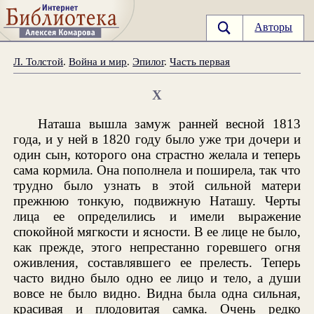
Авторы
Л. Толстой
.
Война и мир
.
Эпилог
.
Часть первая
X
Наташа вышла замуж ранней весной 1813
года, и у ней в 1820 году было уже три дочери и
один сын, которого она страстно желала и теперь
сама кормила. Она пополнела и поширела, так что
трудно было узнать в этой сильной матери
прежнюю тонкую, подвижную Наташу. Черты
лица ее определились и имели выражение
спокойной мягкости и ясности. В ее лице не было,
как прежде, этого непрестанно горевшего огня
оживления, составлявшего ее прелесть. Теперь
часто видно было одно ее лицо и тело, а души
вовсе не было видно. Видна была одна сильная,
красивая и плодовитая самка. Очень редко