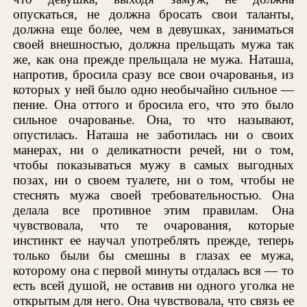
опускаться, не должна бросать свои таланты,
должна еще более, чем в девушках, заниматься
своей внешностью, должна прельщать мужа так
же, как она прежде прельщала не мужа. Наташа,
напротив, бросила сразу все свои очарованья, из
которых у ней было одно необычайно сильное —
пение. Она оттого и бросила его, что это было
сильное очарованье. Она, то что называют,
опустилась. Наташа не заботилась ни о своих
манерах, ни о деликатности речей, ни о том,
чтобы показываться мужу в самых выгодных
позах, ни о своем туалете, ни о том, чтобы не
стеснять мужа своей требовательностью. Она
делала все противное этим правилам. Она
чувствовала, что те очарования, которые
инстинкт ее научал употреблять прежде, теперь
только были бы смешны в глазах ее мужа,
которому она с первой минуты отдалась вся — то
есть всей душой, не оставив ни одного уголка не
открытым для него. Она чувствовала, что связь ее