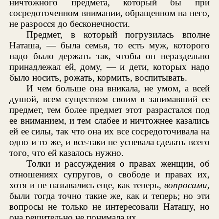
ничтожного предмета, который бы при
сосредоточенном внимании, обращенном на него,
не разросся до бесконечности.
Предмет, в который погрузилась вполне
Наташа, — была семья, то есть муж, которого
надо было держать так, чтобы он нераздельно
принадлежал ей, дому, — и дети, которых надо
было носить, рожать, кормить, воспитывать.
И чем больше она вникала, не умом, а всей
душой, всем существом своим в занимавший ее
предмет, тем более предмет этот разрастался под
ее вниманием, и тем слабее и ничтожнее казались
ей ее силы, так что она их все сосредоточивала на
одно и то же, и все-таки не успевала сделать всего
того, что ей казалось нужно.
Толки и рассуждения о правах женщин, об
отношениях супругов, о свободе и правах их,
хотя и не назывались еще, как теперь,
вопросами,
были тогда точно такие же, как и теперь; но эти
вопросы не только не интересовали Наташу, но
она решительно не понимала их.