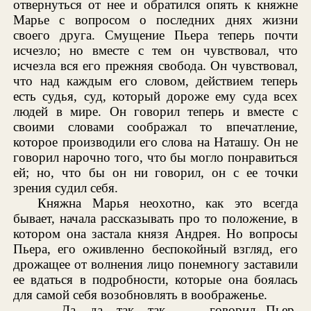
отвернуться от нее и обратился опять к княжне
Марье с вопросом о последних днях жизни
своего друга. Смущение Пьера теперь почти
исчезло; но вместе с тем он чувствовал, что
исчезла вся его прежняя свобода. Он чувствовал,
что над каждым его словом, действием теперь
есть судья, суд, который дороже ему суда всех
людей в мире. Он говорил теперь и вместе с
своими словами соображал то впечатление,
которое производили его слова на Наташу. Он не
говорил нарочно того, что бы могло понравиться
ей; но, что бы он ни говорил, он с ее точки
зрения судил себя.
Княжна Марья неохотно, как это всегда
бывает, начала рассказывать про то положение, в
котором она застала князя Андрея. Но вопросы
Пьера, его оживленно беспокойный взгляд, его
дрожащее от волнения лицо понемногу заставили
ее вдаться в подробности, которые она боялась
для самой себя возобновлять в воображенье.
— Да, да, так, так... — говорил Пьер,