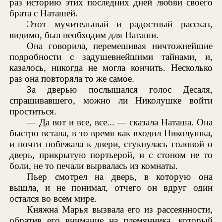
раз историю этих последних дней любви своего
брата с Наташей.
Этот мучительный и радостный рассказ,
видимо, был необходим для Наташи.
Она говорила, перемешивая ничтожнейшие
подробности с задушевнейшими тайнами, и,
казалось, никогда не могла кончить. Несколько
раз она повторяла то же самое.
За дверью послышался голос Десаля,
спрашивавшего, можно ли Николушке войти
проститься.
— Да вот и все, все... — сказала Наташа. Она
быстро встала, в то время как входил Николушка,
и почти побежала к двери, стукнулась головой о
дверь, прикрытую портьерой, и с стоном не то
боли, не то печали вырвалась из комнаты.
Пьер смотрел на дверь, в которую она
вышла, и не понимал, отчего он вдруг один
остался во всем мире.
Княжна Марья вызвала его из рассеянности,
обратив его внимание на племянника, который