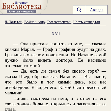
Авторы
Л. Толстой
.
Война и мир
.
Том четвертый
.
Часть четвертая
XVI
— Она приехала гостить ко мне, — сказала
княжна Марья. — Граф и графиня будут на днях.
Графиня в ужасном положении. Но Наташе самой
нужно было видеть доктора. Ее насильно
отослали со мной.
— Да, есть ли семья без своего горя? —
сказал Пьер, обращаясь к Наташе. — Вы знаете,
что это было в тот самый день, как нас
освободили. Я видел его. Какой был прелестный
мальчик!
Наташа смотрела на него, и в ответ на его
слова только больше открылись и засветились ее
глаза.