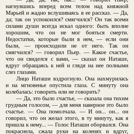
нагнувшись вперед всем телом над княжной
Марьей и жадно вслушиваясь в ее рассказ. — Да,
да; так он успокоился? смягчился? Он так всеми
силами души всегда искал одного: быть вполне
хорошим, что он не мог бояться смерти.
Недостатки, которые были в нем, — если они
были, — происходили не от него. Так он
смягчился? — говорил Пьер. — Какое счастье,
что он свиделся с вами, — сказал он Наташе,
вдруг обращаясь к ней и глядя на нее полными
слез глазами.
Лицо Наташи вздрогнуло. Она нахмурилась
и на мгновенье опустила глаза. С минуту она
колебалась: говорить или не говорить?
— Да, это было счастье, — сказала она тихим
грудным голосом, — для меня наверное это было
счастье. — Она помолчала. — И он... он... он
говорил, что он желал этого, в ту минуту, как я
пришла к нему... — Голос Наташи оборвался. Она
покраснела, сжала руки на коленях и вдруг,