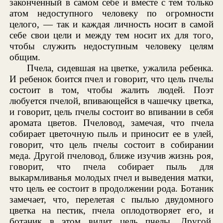
законченный в самом себе и вместе с тем только
атом недоступного человеку по огромности
целого, — так и каждая личность носит в самой
себе свои цели и между тем носит их для того,
чтобы служить недоступным человеку целям
общим.
Пчела, сидевшая на цветке, ужалила ребенка.
И ребенок боится пчел и говорит, что цель пчелы
состоит в том, чтобы жалить людей. Поэт
любуется пчелой, впивающейся в чашечку цветка,
и говорит, цель пчелы состоит во впивании в себя
аромата цветов. Пчеловод, замечая, что пчела
собирает цветочную пыль и приносит ее в улей,
говорит, что цель пчелы состоит в собирании
меда. Другой пчеловод, ближе изучив жизнь роя,
говорит, что пчела собирает пыль для
выкармливанья молодых пчел и выведения матки,
что цель ее состоит в продолжении рода. Ботаник
замечает, что, перелетая с пылью двудомного
цветка на пестик, пчела оплодотворяет его, и
ботаник в этом видит цель пчелы. Другой,