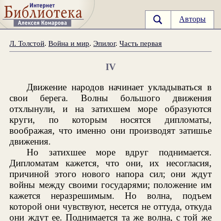
Авторы
Л. Толстой
.
Война и мир
.
Эпилог
.
Часть первая
IV
Движение народов начинает укладываться в
свои берега. Волны большого движения
отхлынули, и на затихшем море образуются
круги, по которым носятся дипломаты,
воображая, что именно они производят затишье
движения.
Но затихшее море вдруг поднимается.
Дипломатам кажется, что они, их несогласия,
причиной этого нового напора сил; они ждут
войны между своими государями; положение им
кажется неразрешимым. Но волна, подъем
которой они чувствуют, несется не оттуда, откуда
они ждут ее. Поднимается та же волна, с той же