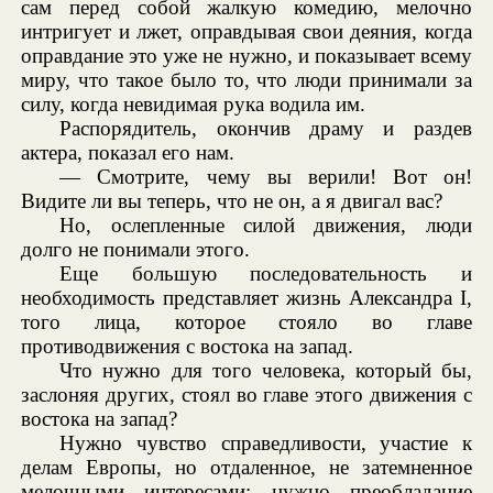
сам перед собой жалкую комедию, мелочно
интригует и лжет, оправдывая свои деяния, когда
оправдание это уже не нужно, и показывает всему
миру, что такое было то, что люди принимали за
силу, когда невидимая рука водила им.
Распорядитель, окончив драму и раздев
актера, показал его нам.
— Смотрите, чему вы верили! Вот он!
Видите ли вы теперь, что не он, а я двигал вас?
Но, ослепленные силой движения, люди
долго не понимали этого.
Еще большую последовательность и
необходимость представляет жизнь Александра I,
того лица, которое стояло во главе
противодвижения с востока на запад.
Что нужно для того человека, который бы,
заслоняя других, стоял во главе этого движения с
востока на запад?
Нужно чувство справедливости, участие к
делам Европы, но отдаленное, не затемненное
мелочными интересами; нужно преобладание