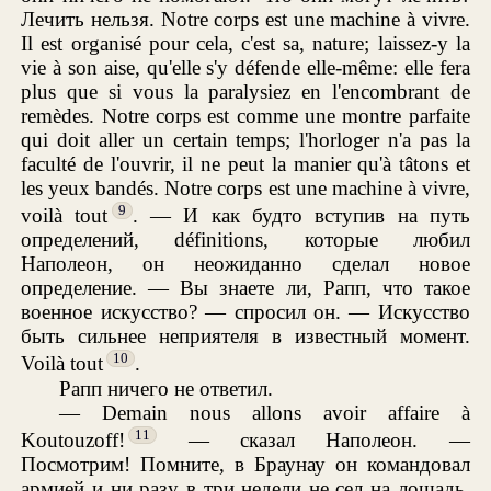
Лечить нельзя. Notre corps est une machine à vivre.
Il est organisé pour cela, c'est sa, nature; laissez-y la
vie à son aise, qu'elle s'y défende elle-même: elle fera
plus que si vous la paralysiez en l'encombrant de
remèdes. Notre corps est comme une montre parfaite
qui doit aller un certain temps; l'horloger n'a pas la
faculté de l'ouvrir, il ne peut la manier qu'à tâtons et
les yeux bandés. Notre corps est une machine à vivre,
9
voilà tout
. — И как будто вступив на путь
определений, définitions, которые любил
Наполеон, он неожиданно сделал новое
определение. — Вы знаете ли, Рапп, что такое
военное искусство? — спросил он. — Искусство
быть сильнее неприятеля в известный момент.
10
Voilà tout
.
Рапп ничего не ответил.
— Demain nous allons avoir affaire à
11
Koutouzoff!
— сказал Наполеон. —
Посмотрим! Помните, в Браунау он командовал
армией и ни разу в три недели не сел на лошадь,