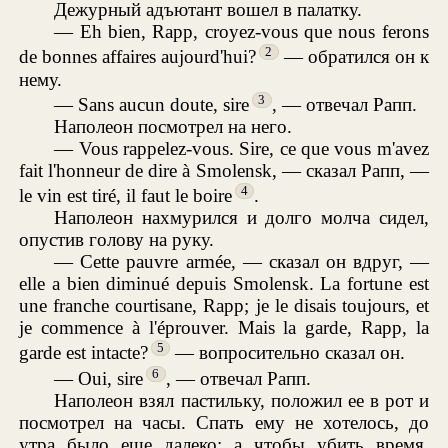
Дежурный адъютант вошел в палатку.
— Eh bien, Rapp, croyez-vous que nous ferons
2
de bonnes affaires aujourd'hui?
— обратился он к
нему.
3
— Sans aucun doute, sire
, — отвечал Рапп.
Наполеон посмотрел на него.
— Vous rappelez-vous. Sire, ce que vous m'avez
fait l'honneur de dire à Smolensk, — сказал Рапп, —
4
le vin est tiré, il faut le boire
.
Наполеон нахмурился и долго молча сидел,
опустив голову на руку.
— Cette pauvre armée, — сказал он вдруг, —
elle a bien diminué depuis Smolensk. La fortune est
une franche courtisane, Rapp; je le disais toujours, et
je commence à l'éprouver. Mais la garde, Rapp, la
5
garde est intacte?
— вопросительно сказал он.
6
— Oui, sire
, — отвечал Рапп.
Наполеон взял пастильку, положил ее в рот и
посмотрел на часы. Спать ему не хотелось, до
утра было еще далеко; а чтобы убить время,