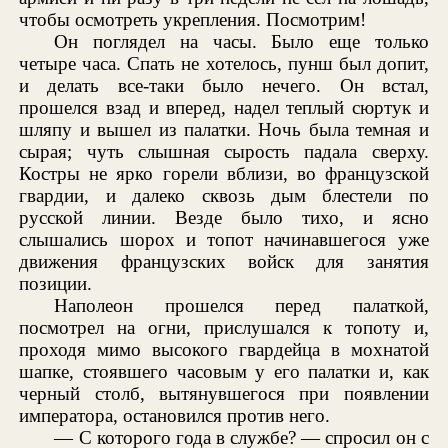
чтобы осмотреть укрепления. Посмотрим!
Он поглядел на часы. Было еще только
четыре часа. Спать не хотелось, пунш был допит,
и делать все-таки было нечего. Он встал,
прошелся взад и вперед, надел теплый сюртук и
шляпу и вышел из палатки. Ночь была темная и
сырая; чуть слышная сырость падала сверху.
Костры не ярко горели вблизи, во французской
гвардии, и далеко сквозь дым блестели по
русской линии. Везде было тихо, и ясно
слышались шорох и топот начинавшегося уже
движения французских войск для занятия
позиции.
Наполеон прошелся перед палаткой,
посмотрел на огни, прислушался к топоту и,
проходя мимо высокого гвардейца в мохнатой
шапке, стоявшего часовым у его палатки и, как
черный столб, вытянувшегося при появлении
императора, остановился против него.
— С которого года в службе? — спросил он с