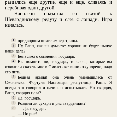
раздались еще другие, еще и еще, сливаясь и
перебивая один другой.
Наполеон подъехал со свитой к
Шевардинскому редуту и слез с лошади. Игра
началась.
придворном штате императрицы.
1
Ну, Рапп, как вы думаете: хороши ли будут нынче
2
наши дела?
Без всякого сомнения, государь.
3
Вы помните ли, государь, те слова, которые вы
4
изволили сказать мне в Смоленске: вино откупорено, надо
его пить.
Бедная армия! она очень уменьшилась от
5
Смоленска. Фортуна Настоящая распутница, Рапп. Я
всегда это говорил и начинаю испытывать. Но гвардия,
Рапп, гвардия цела?
Да, государь.
6
Роздали ли сухари и рис гвардейцам?
7
— Да, государь.
8
— Но рис?