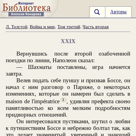
Авторы
Л. Толстой
.
Война и мир
.
Том третий
.
Часть вторая
XXIX
Вернувшись после второй озабоченной
поездки по линии, Наполеон сказал:
— Шахматы поставлены, игра начнется
завтра.
Велев подать себе пуншу и призвав Боссе, он
начал с ним разговор о Париже, о некоторых
изменениях, которые он намерен был сделать в
1
maison de l'impératrice
, удивляя префекта своею
памятливостью ко всем мелким подробностям
придворных отношений.
Он интересовался пустяками, шутил о любви
к путешествиям Боссе и небрежно болтал так, как
это делает знаменитый, уверенный и знающий