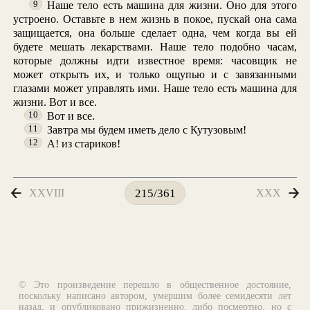
Наше тело есть машина для жизни. Оно для этого
9
устроено. Оставьте в нем жизнь в покое, пускай она сама
защищается, она больше сделает одна, чем когда вы ей
будете мешать лекарствами. Наше тело подобно часам,
которые должны идти известное время: часовщик не
может открыть их, и только ощупью и с завязанными
глазами может управлять ими. Наше тело есть машина для
жизни. Вот и все.
Вот и все.
10
Завтра мы будем иметь дело с Кутузовым!
11
А! из стариков!
12
XXVIII
XXX
215/361
© Это произведение перешло в общественное достояние,
поскольку написано автором, умершим более семидесяти лет
назад, и опубликовано прижизненно, либо посмертно, но с