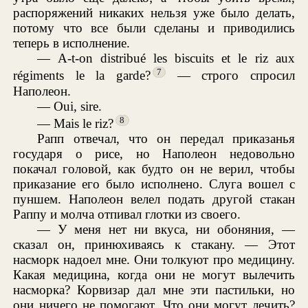
распоряжений никаких нельзя уже было делать,
потому что все были сделаны и приводились
теперь в исполнение.
— A-t-on distribué les biscuits et le riz aux
7
régiments le la garde?
— строго спросил
Наполеон.
— Oui, sire.
8
— Mais le riz?
Рапп отвечал, что он передал приказанья
государя о рисе, но Наполеон недовольно
покачал головой, как будто он не верил, чтобы
приказание его было исполнено. Слуга вошел с
пуншем. Наполеон велел подать другой стакан
Раппу и молча отпивал глотки из своего.
— У меня нет ни вкуса, ни обоняния, —
сказал он, принюхиваясь к стакану. — Этот
насморк надоел мне. Они толкуют про медицину.
Какая медицина, когда они не могут вылечить
насморка? Корвизар дал мне эти пастильки, но
они ничего не помогают. Что они могут лечить?