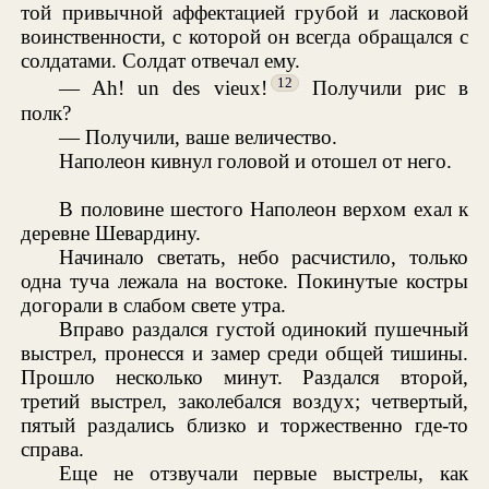
той привычной аффектацией грубой и ласковой
воинственности, с которой он всегда обращался с
солдатами. Солдат отвечал ему.
12
— Ah! un des vieux!
Получили рис в
полк?
— Получили, ваше величество.
Наполеон кивнул головой и отошел от него.
В половине шестого Наполеон верхом ехал к
деревне Шевардину.
Начинало светать, небо расчистило, только
одна туча лежала на востоке. Покинутые костры
догорали в слабом свете утра.
Вправо раздался густой одинокий пушечный
выстрел, пронесся и замер среди общей тишины.
Прошло несколько минут. Раздался второй,
третий выстрел, заколебался воздух; четвертый,
пятый раздались близко и торжественно где-то
справа.
Еще не отзвучали первые выстрелы, как