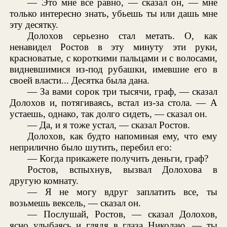
— Это мне все равно, — сказал он, — мне
только интересно знать, убьешь ты или дашь мне
эту десятку.
Долохов серьезно стал метать. О, как
ненавидел Ростов в эту минуту эти руки,
красноватые, с короткими пальцами и с волосами,
видневшимися из-под рубашки, имевшие его в
своей власти... Десятка была дана.
— За вами сорок три тысячи, граф, — сказал
Долохов и, потягиваясь, встал из-за стола. — А
устаешь, однако, так долго сидеть, — сказал он.
— Да, и я тоже устал, — сказал Ростов.
Долохов, как будто напоминая ему, что ему
неприлично было шутить, перебил его:
— Когда прикажете получить деньги, граф?
Ростов, вспыхнув, вызвал Долохова в
другую комнату.
— Я не могу вдруг заплатить все, ты
возьмешь вексель, — сказал он.
— Послушай, Ростов, — сказал Долохов,
ясно улыбаясь и глядя в глаза Николаю, — ты