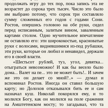
продолжать игру до тех пор, пока запись эта не
возрастет до сорока трех тысяч. Число это было
им выбрано потому, что сорок три составляло
сумму сложенных его годов с годами Сони.
Ростов, опершись головою на обе руки, сидел
перед исписанным, залитым вином, заваленным
картами столом. Одно мучительное впечатление
не оставляло его: эти ширококостые, красноватые
руки с волосами, видневшимися из-под рубашки,
эти руки, которые он любил и ненавидел, держали
его в своей власти.
«Шестьсот рублей, туз, угол, девятка...
отыграться невозможно! И как бы весело было
дома... Валет на пе... это не может быть!.. И зачем
же это он делает со мной?..» — думал и
вспоминал Ростов. Иногда он ставил большую
карту; но Долохов отказывался бить ее и сам
назначал куш. Николай покорялся ему, и то
молился Богу, как он молился на поле сражения
на Амштетенском мосту; то загадывал, что та