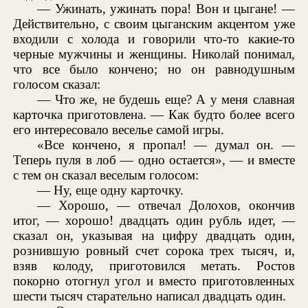
— Ужинать, ужинать пора! Вон и цыгане! —
Действительно, с своим цыганским акцентом уже
входили с холода и говорили что-то какие-то
черные мужчины и женщины. Николай понимал,
что все было кончено; но он равнодушным
голосом сказал:
— Что же, не будешь еще? А у меня славная
карточка приготовлена. — Как будто более всего
его интересовало веселье самой игры.
«Все кончено, я пропал! — думал он. —
Теперь пуля в лоб — одно остается», — и вместе
с тем он сказал веселым голосом:
— Ну, еще одну карточку.
— Хорошо, — отвечал Долохов, окончив
итог, — хорошо! двадцать один рубль идет, —
сказал он, указывая на цифру двадцать один,
рознившую ровный счет сорока трех тысяч, и,
взяв колоду, приготовился метать. Ростов
покорно отогнул угол и вместо приготовленных
шести тысяч старательно написал двадцать один.