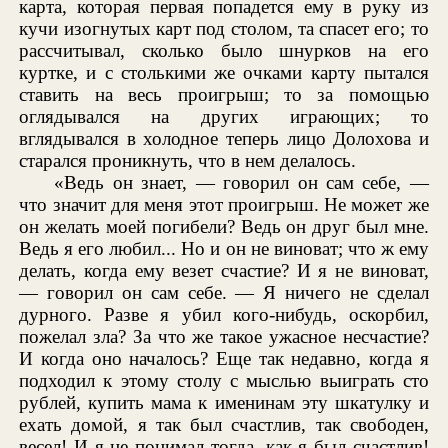
карта, которая первая попадется ему в руку из
кучи изогнутых карт под столом, та спасет его; то
рассчитывал, сколько было шнурков на его
куртке, и с столькими же очками карту пытался
ставить на весь проигрыш; то за помощью
оглядывался на других играющих; то
вглядывался в холодное теперь лицо Долохова и
старался проникнуть, что в нем делалось.
«Ведь он знает, — говорил он сам себе, —
что значит для меня этот проигрыш. Не может же
он желать моей погибели? Ведь он друг был мне.
Ведь я его любил... Но и он не виноват; что ж ему
делать, когда ему везет счастие? И я не виноват,
— говорил он сам себе. — Я ничего не сделал
дурного. Разве я убил кого-нибудь, оскорбил,
пожелал зла? За что же такое ужасное несчастие?
И когда оно началось? Еще так недавно, когда я
подходил к этому столу с мыслью выиграть сто
рублей, купить мама к именинам эту шкатулку и
ехать домой, я так был счастлив, так свободен,
весел! И я не понимал тогда, как я был счастлив!