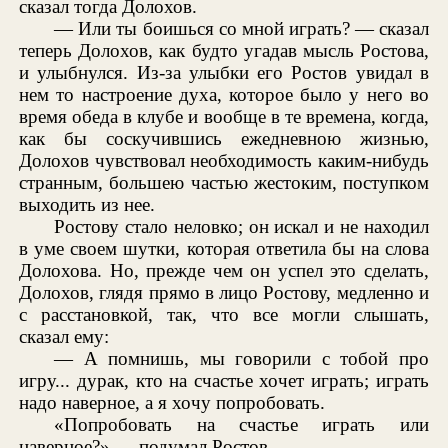
сказал тогда Долохов.
— Или ты боишься со мной играть? — сказал
теперь Долохов, как будто угадав мысль Ростова,
и улыбнулся. Из-за улыбки его Ростов увидал в
нем то настроение духа, которое было у него во
время обеда в клубе и вообще в те времена, когда,
как бы соскучившись ежедневною жизнью,
Долохов чувствовал необходимость каким-нибудь
странным, большею частью жестоким, поступком
выходить из нее.
Ростову стало неловко; он искал и не находил
в уме своем шутки, которая ответила бы на слова
Долохова. Но, прежде чем он успел это сделать,
Долохов, глядя прямо в лицо Ростову, медленно и
с расстановкой, так, что все могли слышать,
сказал ему:
— А помнишь, мы говорили с тобой про
игру... дурак, кто на счастье хочет играть; играть
надо наверное, а я хочу попробовать.
«Попробовать на счастье играть или
наверное?» — подумал Ростов.