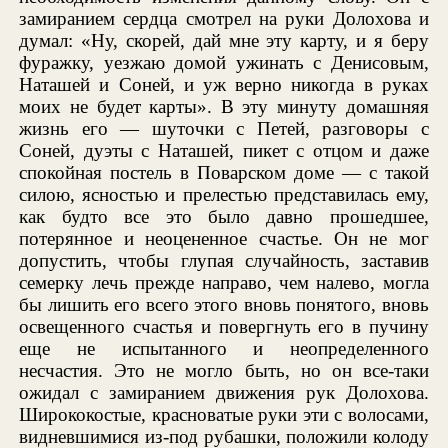
замиранием сердца смотрел на руки Долохова и
думал: «Ну, скорей, дай мне эту карту, и я беру
фуражку, уезжаю домой ужинать с Денисовым,
Наташей и Соней, и уж верно никогда в руках
моих не будет карты». В эту минуту домашняя
жизнь его — шуточки с Петей, разговоры с
Соней, дуэты с Наташей, пикет с отцом и даже
спокойная постель в Поварском доме — с такой
силою, ясностью и прелестью представилась ему,
как будто все это было давно прошедшее,
потерянное и неоцененное счастье. Он не мог
допустить, чтобы глупая случайность, заставив
семерку лечь прежде направо, чем налево, могла
бы лишить его всего этого вновь понятого, вновь
освещенного счастья и повергнуть его в пучину
еще не испытанного и неопределенного
несчастия. Это не могло быть, но он все-таки
ожидал с замиранием движения рук Долохова.
Ширококостые, красноватые руки эти с волосами,
видневшимися из-под рубашки, положили колоду