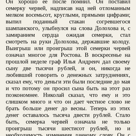
Он хорошо ее после помнил. Он поставил
семерку червей, надписав над ней отломанным
мелком восемьсот, круглыми, прямыми цифрами;
выпил поданный стакан согревшегося
шампанского, улыбнулся на слова Долохова и, с
замиранием сердца ожидая семерки, стал
смотреть на руки Долохова, державшие колоду.
Выигрыш или проигрыш этой семерки червей
означал многое для Ростова. В воскресенье на
прошлой неделе граф Илья Андреич дал своему
сыну две тысячи рублей, и он, никогда не
любивший говорить о денежных затруднениях,
сказал ему, что деньги эти были последние до мая
и что потому он просил сына быть на этот раз
поэкономнее. Николай сказал, что ему и это
слишком много и что он дает честное слово не
брать больше денег до весны. Теперь из этих
денег оставалось тысяча двести рублей. Стало
быть, семерка червей означала не только
проигрыш тысячи шестисот рублей, но и
необходимость изменения данному слову. Он с