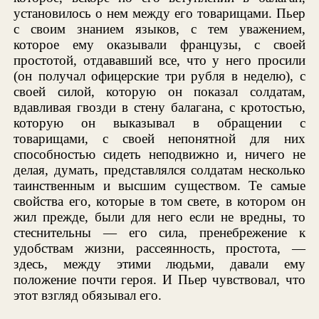
установилось о нем между его товарищами. Пьер
с своим знанием языков, с тем уважением,
которое ему оказывали французы, с своей
простотой, отдававший все, что у него просили
(он получал офицерские три рубля в неделю), с
своей силой, которую он показал солдатам,
вдавливая гвозди в стену балагана, с кротостью,
которую он выказывал в обращении с
товарищами, с своей непонятной для них
способностью сидеть неподвижно и, ничего не
делая, думать, представлялся солдатам несколько
таинственным и высшим существом. Те самые
свойства его, которые в том свете, в котором он
жил прежде, были для него если не вредны, то
стеснительны — его сила, пренебрежение к
удобствам жизни, рассеянность, простота, —
здесь, между этими людьми, давали ему
положение почти героя. И Пьер чувствовал, что
этот взгляд обязывал его.