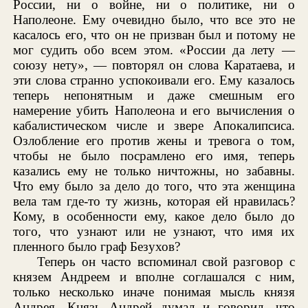
России, ни о войне, ни о политике, ни о
Наполеоне. Ему очевидно было, что все это не
касалось его, что он не призван был и потому не
мог судить обо всем этом. «России да лету —
союзу нету», — повторял он слова Каратаева, и
эти слова странно успокоивали его. Ему казалось
теперь непонятным и даже смешным его
намерение убить Наполеона и его вычисления о
кабалистическом числе и звере Апокалипсиса.
Озлобление его против жены и тревога о том,
чтобы не было посрамлено его имя, теперь
казались ему не только ничтожны, но забавны.
Что ему было за дело до того, что эта женщина
вела там где-то ту жизнь, которая ей нравилась?
Кому, в особенности ему, какое дело было до
того, что узнают или не узнают, что имя их
пленного было граф Безухов?
Теперь он часто вспоминал свой разговор с
князем Андреем и вполне соглашался с ним,
только несколько иначе понимая мысль князя
Андрея. Князь Андрей думал и говорил, что