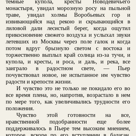
темные купола, кресты Новодевичьего
монастыря, увидал морозную росу на пыльной
траве, увидал холмы Воробьевых гор и
извивающийся над рекою и скрывающийся в
лиловой дали лесистый берег, когда ощутил
прикосновение свежего воздуха и услыхал звуки
летевших из Москвы через поле галок и когда
потом вдруг брызнуло светом с востока и
торжественно выплыл край солнца из-за тучи, и
купола, и кресты, и роса, и даль, и река, все
заиграло в радостном свете, — Пьер
почувствовал новое, не испытанное им чувство
радости и крепости жизни.
И чувство это не только не покидало его во
все время плена, но, напротив, возрастало в нем
по мере того, как увеличивались трудности его
положения.
Чувство этой готовности на все,
нравственной подобранности еще более
поддерживалось в Пьере тем высоким мнением,
которое, вскоре по его вступлении в балаган,