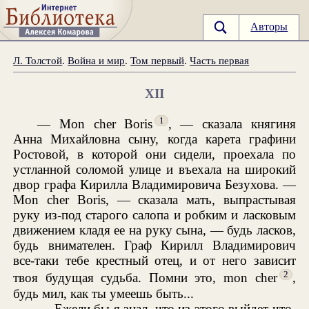
Авторы
Л. Толстой
.
Война и мир
.
Том первый
.
Часть первая
XII
1
— Mon cher Boris
, — сказала княгиня
Анна Михайловна сыну, когда карета графини
Ростовой, в которой они сидели, проехала по
устланной соломой улице и въехала на широкий
двор графа Кирилла Владимировича Безухова. —
Mon cher Boris, — сказала мать, выпрастывая
руку из-под старого салопа и робким и ласковым
движением кладя ее на руку сына, — будь ласков,
будь внимателен. Граф Кирилл Владимирович
все-таки тебе крестный отец, и от него зависит
2
твоя будущая судьба. Помни это, mon cher
,
будь мил, как ты умеешь быть...
— Ежели бы я знал, что из этого выйдет что-