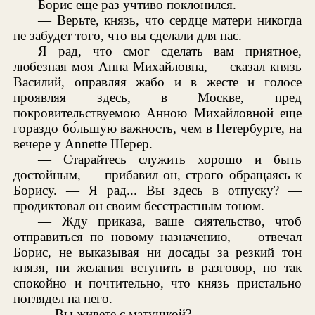
Борис еще раз учтиво поклонился.
— Верьте, князь, что сердце матери никогда
не забудет того, что вы сделали для нас.
Я рад, что смог сделать вам приятное,
любезная моя Анна Михайловна, — сказал князь
Василий, оправляя жабо и в жесте и голосе
проявляя здесь, в Москве, пред
покровительствуемою Анною Михайловной еще
гораздо бо́льшую важность, чем в Петербурге, на
вечере у Annette Шерер.
— Старайтесь служить хорошо и быть
достойным, — прибавил он, строго обращаясь к
Борису. — Я рад... Вы здесь в отпуску? —
продиктовал он своим бесстрастным тоном.
— Жду приказа, ваше сиятельство, чтоб
отправиться по новому назначению, — отвечал
Борис, не выказывая ни досады за резкий тон
князя, ни желания вступить в разговор, но так
спокойно и почтительно, что князь пристально
поглядел на него.
— Вы живете с матушкой?