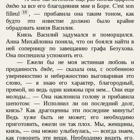
дядю
за все его благодеяния мне и Боре. C'est son
10
filleul
, — прибавила она таким тоном, как
будто это известие должно было крайне
обрадовать князя Василия.
Князь Василий задумался и поморщился.
Анна Михайловна поняла, что он боялся найти в
ней соперницу по завещанию графа Безухова.
Она поспешила успокоить его.
— Ежели бы не моя истинная любовь и
преданность
дяде,
— сказала она, с особенною
уверенностию и небержностию выговаривая это
слово, — я знаю его характер, благородный,
прямой, но ведь одни княжны при нем... Они еще
молоды... — Она наклонила голову и прибавила
шепотом: — Исполнил ли он последний долг,
князь? Как драгоценны эти последние минуты!
Ведь хуже быть не может; его необходимо
приготовить, ежели он так плох. Мы, женщины,
князь, — она нежно улыбнулась, — всегда знаем,
как говорить эти вещи. Необходимо видеть его.