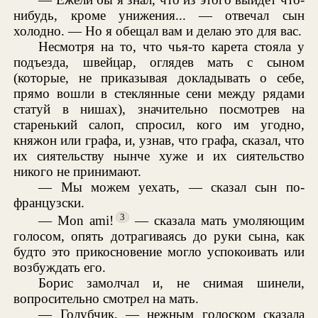
нибудь, кроме унижения... — отвечал сын
холодно. — Но я обещал вам и делаю это для вас.
Несмотря на то, что чья-то карета стояла у
подъезда, швейцар, оглядев мать с сыном
(которые, не приказывая докладывать о себе,
прямо вошли в стеклянные сени между рядами
статуй в нишах), значительно посмотрев на
старенький салоп, спросил, кого им угодно,
княжон или графа, и, узнав, что графа, сказал, что
их сиятельству нынче хуже и их сиятельство
никого не принимают.
— Мы можем уехать, — сказал сын по-
французски.
3
— Mon ami!
— сказала мать умоляющим
голосом, опять дотрагиваясь до руки сына, как
будто это прикосновение могло успокоивать или
возбуждать его.
Борис замолчал и, не снимая шинели,
вопросительно смотрел на мать.
— Голубчик, — нежным голоском сказала