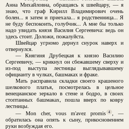
Анна Михайловна, обращаясь к швейцару, — я
знаю, что граф Кирилл Владимирович очень
болен... я затем и приехала... я родственница... Я
не буду беспокоить, голубчик... А мне бы только
надо увидать князя Василия Сергеевича: ведь он
здесь стоит. Доложи, пожалуйста.
Швейцар угрюмо дернул снурок наверх и
отвернулся.
— Княгиня Друбецкая к князю Василию
Сергеевичу, — крикнул он сбежавшему сверху и
из-под выступа лестницы выглядывавшему
официанту в чулках, башмаках и фраке.
Мать расправила складки своего крашеного
шелкового платья, посмотрелась в цельное
венецианское зеркало в стене и бодро, в своих
стоптанных башмаках, пошла вверх по ковру
лестницы.
4
— Mon cher, vous m'avez promis
, —
обратилась она опять к сыну, прикосновением
руки возбуждая его.