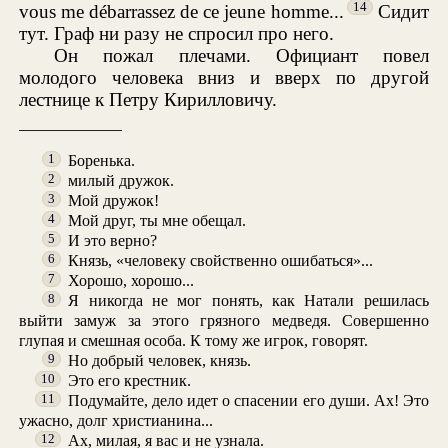
14
vous me débarrassez de ce jeune homme...
Сидит
тут. Граф ни разу не спросил про него.
Он пожал плечами. Официант повел
молодого человека вниз и вверх по другой
лестнице к Петру Кирилловичу.
Боренька.
1
милый дружок.
2
Мой дружок!
3
Мой друг, ты мне обещал.
4
И это верно?
5
Князь, «человеку свойственно ошибаться»...
6
Хорошо, хорошо...
7
Я никогда не мог понять, как Натали решилась
8
выйти замуж за этого грязного медведя. Совершенно
глупая и смешная особа. К тому же игрок, говорят.
Но добрый человек, князь.
9
Это его крестник.
10
Подумайте, дело идет о спасении его души. Ах! Это
11
ужасно, долг христианина...
Ах, милая, я вас и не узнала.
12