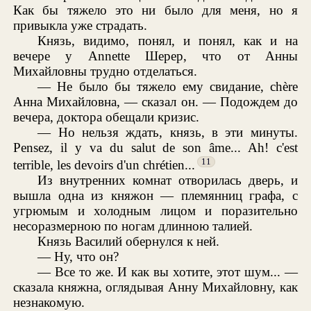
Как бы тяжело это ни было для меня, но я
привыкла уже страдать.
Князь, видимо, понял, и понял, как и на
вечере у Annette Шерер, что от Анны
Михайловны трудно отделаться.
— Не было бы тяжело ему свидание, chère
Анна Михайловна, — сказал он. — Подождем до
вечера, доктора обещали кризис.
— Но нельзя ждать, князь, в эти минуты.
Pensez, il у va du salut de son âme... Ah! c'est
11
terrible, les devoirs d'un chrétien...
Из внутренних комнат отворилась дверь, и
вышла одна из княжон — племянниц графа, с
угрюмым и холодным лицом и поразительно
несоразмерною по ногам длинною талией.
Князь Василий обернулся к ней.
— Ну, что он?
— Все то же. И как вы хотите, этот шум... —
сказала княжна, оглядывая Анну Михайловну, как
незнакомую.