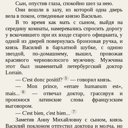
Сын, опустив глаза, спокойно шел за нею.
Они вошли в залу, из которой одна дверь
вела в покои, отведенные князю Василью.
В то время как мать с сыном, выйдя на
середину комнаты, намеревались спросить дорогу
у вскочившего при их входе старого официанта, у
одной из дверей повернулась бронзовая ручка, и
князь Василий в бархатной шубке, с одною
звездой, по-домашнему, вышел, провожая
красивого черноволосого мужчину. Мужчина
этот был знаменитый петербургский доктор
Lorrain.
5
— C'est donc positif?
— говорил князь.
— Mon prince, «errare humanum est»,
6
mais...
— отвечал доктор, грассируя и
произнося латинские слова французским
выговором.
7
— C'est bien, c'est bien...
Заметив Анну Михайловну с сыном, князь
Василий поклоном отпустил доктора и молча, но