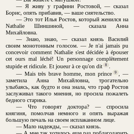
— Я живу у графини Ростовой, — сказал
Борис, опять прибавив, — ваше сиятельство.
— Это тот Илья Ростов, который женился на
Nathalie Шиншиной, — сказала Анна
Михайловна.
— Знаю, знаю, — сказал князь Василий
своим монотонным голосом. — Je n'ai jamais pu
concevoir comment Nathalie s'est décidée à épouser
cet ours mal léché! Un personnage complètement
8
stupide et ridicule. Et joueur à ce qu'on dit
.
9
— Mais très brave homme, mon prince
, —
заметила Анна Михайловна, трогательно
улыбаясь, как будто и она знала, что граф Ростов
заслуживал такого мнения, но просила пожалеть
бедного старика.
— Что говорят доктора? — спросила
княгиня, помолчав немного и опять выражая
большую печаль на своем исплаканном лице.
— Мало надежды, — сказал князь.
— А мне так хотелось еще раз поблагодарить