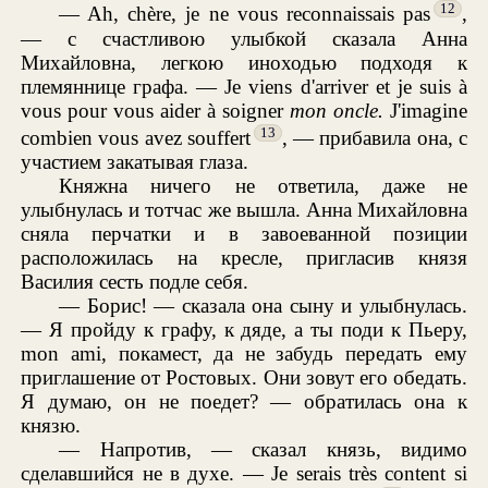
12
— Ah, chère, je ne vous reconnaissais pas
,
— с счастливою улыбкой сказала Анна
Михайловна, легкою иноходью подходя к
племяннице графа. — Je viens d'arriver et je suis à
vous pour vous aider à soigner
mon oncle.
J'imagine
13
combien vous avez souffert
, — прибавила она, с
участием закатывая глаза.
Княжна ничего не ответила, даже не
улыбнулась и тотчас же вышла. Анна Михайловна
сняла перчатки и в завоеванной позиции
расположилась на кресле, пригласив князя
Василия сесть подле себя.
— Борис! — сказала она сыну и улыбнулась.
— Я пройду к графу, к дяде, а ты поди к Пьеру,
mon ami, покамест, да не забудь передать ему
приглашение от Ростовых. Они зовут его обедать.
Я думаю, он не поедет? — обратилась она к
князю.
— Напротив, — сказал князь, видимо
сделавшийся не в духе. — Je serais très content si