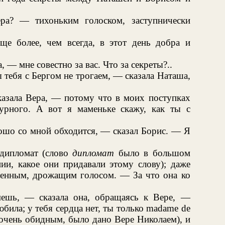
ра? — тихоньким голоском, заступнически
ще более, чем всегда, в этот день добра и
 — мне совестно за вас. Что за секреты?..
тебя с Бергом не трогаем, — сказала Наташа,
казала Вера, — потому что в моих поступках
урного. А вот я маменьке скажу, как ты с
ошо со мной обходится, — сказал Борис. — Я
 дипломат (слово
дипломат
было в большом
ии, какое они придавали этому слову); даже
ленным, дрожащим голосом. — За что она ко
ешь, — сказала она, обращаясь к Вере, —
била; у тебя сердца нет, ты только madame de
 очень обидным, было дано Вере Николаем), и