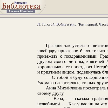
Л. Толстой
.
Война и мир
.
Том первый
.
Часть
Графиня так устала от визито
швейцару приказано было только з
приезжать с поздравлениями. Гра
другом своего детства, княгиней
хорошенько с ее приезда из Петер
и приятным лицом, подвинулась бли
— С тобой я буду совершенно
Уж мало нас осталось, старых друз
Анна Михайловна посмотрела н
своему другу.
— Вера, — сказала графиня
нелюбимой. — Как у вас ни на что 