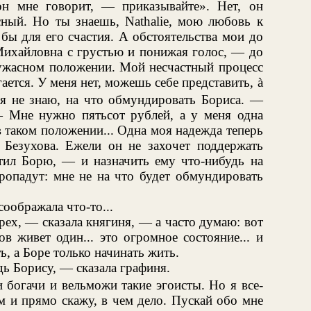
он мне говорит, — приказывайте». Нет, он
сный. Но ты знаешь, Nathalie, мою любовь к
 бы для его счастия. А обстоятельства мои до
ихайловна с грустью и понижая голос, — до
 ужасном положении. Мой несчастный процесс
гается. У меня нет, можешь себе представить, à
 я не знаю, на что обмундировать Бориса. —
— Мне нужно пятьсот рублей, а у меня одна
 таком положении... Одна моя надежда теперь
Безухова. Ежели он не захочет поддержать
стил Борю, — и назначить ему что-нибудь на
ропадут: мне не на что будет обмундировать
оображала что-то...
рех, — сказала княгиня, — а часто думаю: вот
 живет один... это огромное состояние... и
ь, а Боре только начинать жить.
дь Борису, — сказала графиня.
 богачи и вельможи такие эгоисты. Но я все-
м и прямо скажу, в чем дело. Пускай обо мне