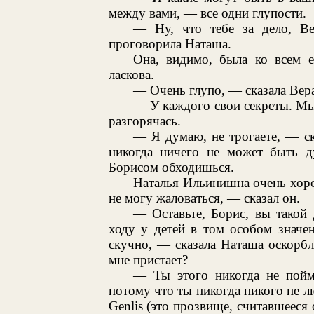
между вами, — все одни глупости.
— Ну, что тебе за дело, Ве
проговорила Наташа.
Она, видимо, была ко всем е
ласкова.
— Очень глупо, — сказала Вера,
— У каждого свои секреты. Мы 
разгорячась.
— Я думаю, не трогаете, — с
никогда ничего не может быть д
Борисом обходишься.
Наталья Ильинишна очень хор
не могу жаловаться, — сказал он.
— Оставьте, Борис, вы такой
ходу у детей в том особом значен
скучно, — сказала Наташа оскорб
мне пристает?
— Ты этого никогда не пойм
потому что ты никогда никого не лю
Genlis (это прозвище, считавшееся