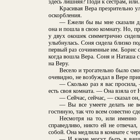
здесь лишняя? Поди к сестрам, или..
Красивая Вера презрительно у
оскорбления.
— Ежели бы вы мне сказали да
она и пошла в свою комнату. Но, пр
у двух окошек симметрично сидели
улыбнулась. Соня сидела близко по
первый раз сочиненные им. Борис с
когда вошла Вера. Соня и Наташа 
на Веру.
Весело и трогательно было смо
очевидно, не возбуждал в Вере при
— Сколько раз я вас просила, 
есть своя комната. — Она взяла от
— Сейчас, сейчас, — сказал он,
— Вы все умеете делать не в
гостиную, так что всем совестно сде
Несмотря на то, или именно 
справедливо, никто ей не отвечал,
собой. Она медлила в комнате с чер
— И какие могут быть в ваш