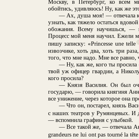
Москву, в Петербург, ко всем м
обойтись, удивляюсь! Ну, как же эт
— Ах, душа моя! — отвечала 
узнать, как тяжело остаться вдово
обожания. Всему научишься, — 
Процесс мой меня научил. Ежели мн
пишу записку: «Princesse une telle
извозчике, хоть два, хоть три раз
того, что мне надо. Мне все равно,
— Ну, как же, кого ты просила
твой уж офицер гвардии, а Никол
кого просила?
— Князя Василия. Он был оче
государю, — говорила княгиня Анн
все унижение, через которое она п
— Что он, постарел, князь Вас
с наших театров у Румянцевых. И ду
— вспомнила графиня с улыбкой.
— Все такой же, — отвечала А
grandeurs ne lui ont pas tourné la tête