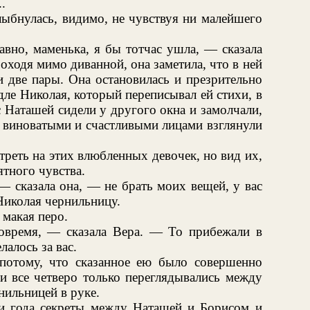
.
лыбнулась, видимо, не чувствуя ни малейшего
вно, маменька, я бы тотчас ушла, — сказала
оходя мимо диванной, она заметила, что в ней
 две пары. Она остановилась и презрительно
дле Николая, который переписывал ей стихи, в
 Наташей сидели у другого окна и замолчали,
с виноватыми и счастливыми лицами взглянули
треть на этих влюбленных девочек, но вид их,
ятного чувства.
— сказала она, — не брать моих вещей, у вас
 Николая чернильницу.
 макая перо.
овремя, — сказала Вера. — То прибежали в
лалось за вас.
потому, что сказанное ею было совершенно
 и все четверо только переглядывались между
нильницей в руке.
и года секреты между Наташей и Борисом и