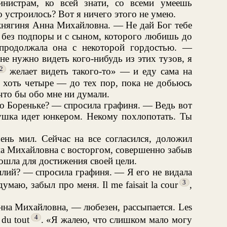
инистрам, ко всей знати, со всеми умеешь
о устроилось? Вот я ничего этого не умею.
княгиня Анна Михайловна. — Не дай Бог тебе
й без подпоры и с сыном, которого любишь до
продолжала она с некоторой гордостью. —
е нужно видеть кого-нибудь из этих тузов, я
2
желает видеть такого-то» — и еду сама на
а, хоть четыре — до тех пор, пока не добьюсь
 что бы обо мне ни думали.
 о Бореньке? — спросила графиня. — Ведь вот
ушка идет юнкером. Некому похлопотать. Ты
нь мил. Сейчас на все согласился, доложил
а Михайловна с восторгом, совершенно забыв
рошла для достижения своей цели.
илий? — спросила графиня. — Я его не видала
3
маю, забыл про меня. Il me faisait la cour
,
нна Михайловна, — любезен, рассыпается. Les
4
 du tout
. «Я жалею, что слишком мало могу