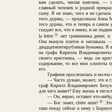
вам сделать, милая княгиня, — 
славный человек и родной прекра
сыну. Я не знаю, чего я не сделала
того дурны, — продолжала Анна М
того дурны, что я теперь в самом
съедает все, что я имею, и не подви
5
la lettre
нет гривенника денег, и
Она вынула платок и заплакала. 
двадцатипятирублевая бумажка. Я в
на графа Кирилла Владимировича 
своего крестника, — ведь он кре
содержание, то все мои хлопоты п
его.
Графиня прослезилась и молча с
— Часто думаю, может, это и г
граф Кирилл Владимирович Безухов
для чего живет? Ему жизнь в тягост
— Он, верно, оставит что-нибу
6
— Бог знает, chère amie!
Эти
таки поеду сейчас к нему с Борисо