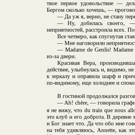
твое первое удовольствие — дел
Бергом сколько хочешь, — прогово
— Да уж я, верно, не стану пер
— Ну, добилась своего, —
неприятностей, расстроила всех. По
Все четверо, как спугнутая ста
— Мне наговорили неприятносте
— Madame de Genlis! Madame 
из-за двери.
Красивая Вера, производивша
действие, улыбнулась и, видимо, не
к зеркалу и оправила шарф и приче
по-видимому, еще холоднее и споко
В гостиной продолжался разго
— Ah! chère, — говорила графин
я не вижу, что du train que nous all
это клуб и его доброта. В деревне
и Бог знает что. Да что обо мне гов
на тебя удивляюсь, Annette, как эт