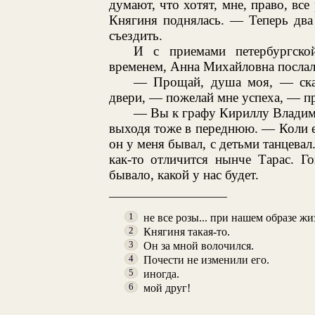
думают, что хотят, мне, право, все
Княгиня поднялась. — Теперь два 
съездить.
И с приемами петербургско
временем, Анна Михайловна послал
— Прощай, душа моя, — сказ
двери, — пожелай мне успеха, — п
— Вы к графу Кириллу Владимир
выходя тоже в переднюю. — Коли е
он у меня бывал, с детьми танцевал
как-то отличится нынче Тарас. Г
бывало, какой у нас будет.
не все розы... при нашем образе жи
1
Княгиня такая-то.
2
Он за мной волочился.
3
Почести не изменили его.
4
иногда.
5
мой друг!
6