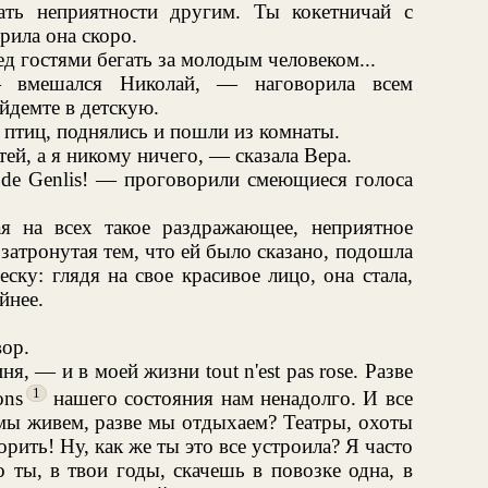
ать неприятности другим. Ты кокетничай с
рила она скоро.
ед гостями бегать за молодым человеком...
 вмешался Николай, — наговорила всем
йдемте в детскую.
я птиц, поднялись и пошли из комнаты.
й, а я никому ничего, — сказала Вера.
de Genlis! — проговорили смеющиеся голоса
я на всех такое раздражающее, неприятное
 затронутая тем, что ей было сказано, подошла
ску: глядя на свое красивое лицо, она стала,
йнее.
вор.
я, — и в моей жизни tout n'est pas rose. Разве
1
ons
нашего состояния нам ненадолго. И все
 мы живем, разве мы отдыхаем? Театры, охоты
орить! Ну, как же ты это все устроила? Я часто
о ты, в твои годы, скачешь в повозке одна, в