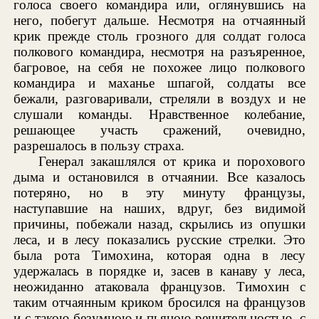
голоса своего командира или, оглянувшись на
него, побегут дальше. Несмотря на отчаянный
крик прежде столь грозного для солдат голоса
полкового командира, несмотря на разъяренное,
багровое, на себя не похожее лицо полкового
командира и маханье шпагой, солдаты все
бежали, разговаривали, стреляли в воздух и не
слушали команды. Нравственное колебание,
решающее участь сражений, очевидно,
разрешалось в пользу страха.
Генерал закашлялся от крика и порохового
дыма и остановился в отчаянии. Все казалось
потеряно, но в эту минуту французы,
наступавшие на наших, вдруг, без видимой
причины, побежали назад, скрылись из опушки
леса, и в лесу показались русские стрелки. Это
была рота Тимохина, которая одна в лесу
удержалась в порядке и, засев в канаву у леса,
неожиданно атаковала французов. Тимохин с
таким отчаянным криком бросился на французов
и с такою безумною и пьяною решительностью, с