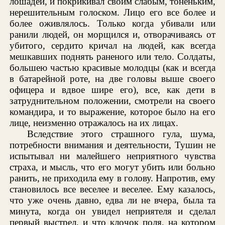
лошадей, и покрикивал своим слабым, тоненьким,
нерешительным голоском. Лицо его все более и
более оживлялось. Только когда убивали или
ранили людей, он морщился и, отворачиваясь от
убитого, сердито кричал на людей, как всегда
мешкавших поднять раненого или тело. Солдаты,
большею частью красивые молодцы (как и всегда
в батарейной роте, на две головы выше своего
офицера и вдвое шире его), все, как дети в
затруднительном положении, смотрели на своего
командира, и то выражение, которое было на его
лице, неизменно отражалось на их лицах.
Вследствие этого страшного гула, шума,
потребности внимания и деятельности, Тушин не
испытывал ни малейшего неприятного чувства
страха, и мысль, что его могут убить или больно
ранить, не приходила ему в голову. Напротив, ему
становилось все веселее и веселее. Ему казалось,
что уже очень давно, едва ли не вчера, была та
минута, когда он увидел неприятеля и сделал
первый выстрел, и что клочок поля, на котором