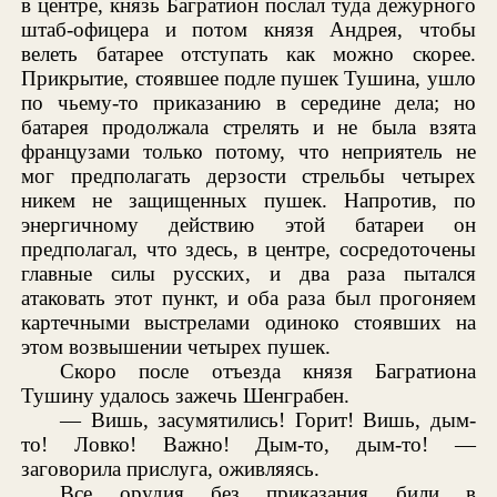
в центре, князь Багратион послал туда дежурного
штаб-офицера и потом князя Андрея, чтобы
велеть батарее отступать как можно скорее.
Прикрытие, стоявшее подле пушек Тушина, ушло
по чьему-то приказанию в середине дела; но
батарея продолжала стрелять и не была взята
французами только потому, что неприятель не
мог предполагать дерзости стрельбы четырех
никем не защищенных пушек. Напротив, по
энергичному действию этой батареи он
предполагал, что здесь, в центре, сосредоточены
главные силы русских, и два раза пытался
атаковать этот пункт, и оба раза был прогоняем
картечными выстрелами одиноко стоявших на
этом возвышении четырех пушек.
Скоро после отъезда князя Багратиона
Тушину удалось зажечь Шенграбен.
— Вишь, засумятились! Горит! Вишь, дым-
то! Ловко! Важно! Дым-то, дым-то! —
заговорила прислуга, оживляясь.
Все орудия без приказания били в