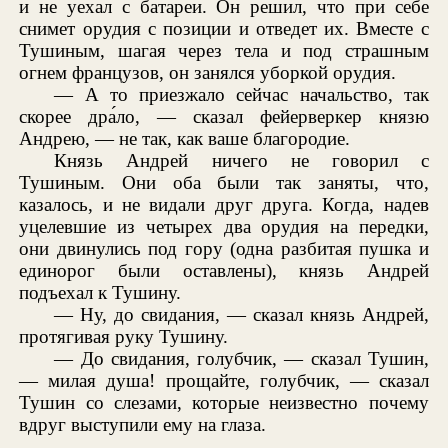
и не уехал с батареи. Он решил, что при себе
снимет орудия с позиции и отведет их. Вместе с
Тушиным, шагая через тела и под страшным
огнем французов, он занялся уборкой орудия.
— А то приезжало сейчас начальство, так
скорее дра́ло, — сказал фейерверкер князю
Андрею, — не так, как ваше благородие.
Князь Андрей ничего не говорил с
Тушиным. Они оба были так заняты, что,
казалось, и не видали друг друга. Когда, надев
уцелевшие из четырех два орудия на передки,
они двинулись под гору (одна разбитая пушка и
единорог были оставлены), князь Андрей
подъехал к Тушину.
— Ну, до свидания, — сказал князь Андрей,
протягивая руку Тушину.
— До свидания, голубчик, — сказал Тушин,
— милая душа! прощайте, голубчик, — сказал
Тушин со слезами, которые неизвестно почему
вдруг выступили ему на глаза.