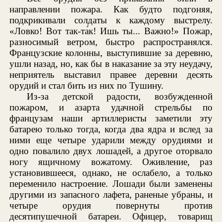
направлении пожара. Как будто подгоняя,
подкрикивали солдаты к каждому выстрелу.
«Ловко! Вот так-та́к! Ишь ты... Важно!» Пожар,
разносимый ветром, быстро распространялся.
Французские колонны, выступившие за деревню,
ушли назад, но, как бы в наказание за эту неудачу,
неприятель выставил правее деревни десять
орудий и стал бить из них по Тушину.
Из-за детской радости, возбужденной
пожаром, и азарта удачной стрельбы по
французам наши артиллеристы заметили эту
батарею только тогда, когда два ядра и вслед за
ними еще четыре ударили между орудиями и
одно повалило двух лошадей, а другое оторвало
ногу ящичному вожатому. Оживление, раз
установившееся, однако, не ослабело, а только
переменило настроение. Лошади были заменены
другими из запасного лафета, раненые убраны, и
четыре орудия повернуты против
десятипушечной батареи. Офицер, товарищ