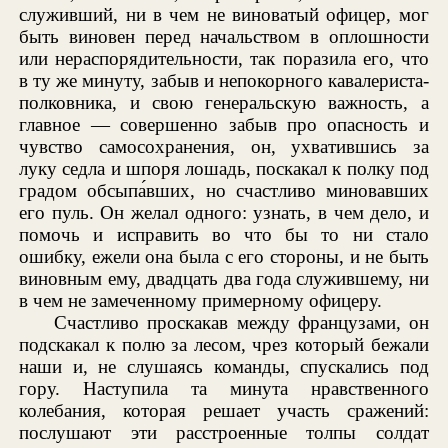
служивший, ни в чем не виноватый офицер, мог
быть виновен перед начальством в оплошности
или нераспорядительности, так поразила его, что
в ту же минуту, забыв и непокорного кавалериста-
полковника, и свою генеральскую важность, а
главное — совершенно забыв про опасность и
чувство самосохранения, он, ухватившись за
луку седла и шпоря лошадь, поскакал к полку под
градом обсыпа́вших, но счастливо миновавших
его пуль. Он желал одного: узнать, в чем дело, и
помочь и исправить во что бы то ни стало
ошибку, ежели она была с его стороны, и не быть
виновным ему, двадцать два года служившему, ни
в чем не замеченному примерному офицеру.
Счастливо проскакав между французами, он
подскакал к полю за лесом, чрез который бежали
наши и, не слушаясь команды, спускались под
гору. Наступила та минута нравственного
колебания, которая решает участь сражений:
послушают эти расстроенные толпы солдат