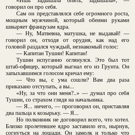
«Ишь задышала опять, задышала», —
говорил он про себя.
Сам он представлялся себе огромного роста,
мощным мужчиной, который обеими руками
швыряет французам ядра.
— Ну, Матвевна, матушка, не выдавай! —
говорил он, отходя от орудия, как над его
головой раздался чуждый, незнакомый голос:
— Капитан Тушин! Капитан!
Тушин испуганно оглянулся. Это был тот
штаб-офицер, который выгнал его из Грунта. Он
запыхавшимся голосом кричал ему:
— Что вы, с ума сошли? Вам два раза
приказано отступать, а вы...
«Ну, за что они меня?..» — думал про себя
Тушин, со страхом глядя на начальника.
— Я... ничего, — проговорил он, приставляя
два пальца к козырьку. — Я...
Но полковник не договорил всего, что хотел.
Близко пролетевшее ядро заставило его, нырнув,
согнуться на лошади. Он замолк и только что