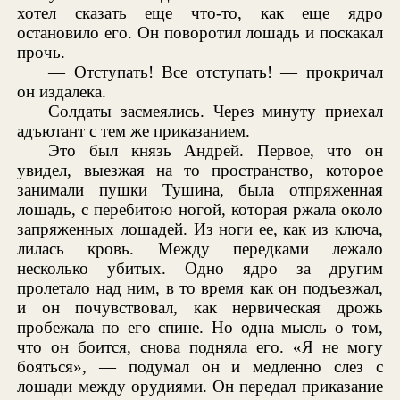
хотел сказать еще что-то, как еще ядро
остановило его. Он поворотил лошадь и поскакал
прочь.
— Отступать! Все отступать! — прокричал
он издалека.
Солдаты засмеялись. Через минуту приехал
адъютант с тем же приказанием.
Это был князь Андрей. Первое, что он
увидел, выезжая на то пространство, которое
занимали пушки Тушина, была отпряженная
лошадь, с перебитою ногой, которая ржала около
запряженных лошадей. Из ноги ее, как из ключа,
лилась кровь. Между передками лежало
несколько убитых. Одно ядро за другим
пролетало над ним, в то время как он подъезжал,
и он почувствовал, как нервическая дрожь
пробежала по его спине. Но одна мысль о том,
что он боится, снова подняла его. «Я не могу
бояться», — подумал он и медленно слез с
лошади между орудиями. Он передал приказание