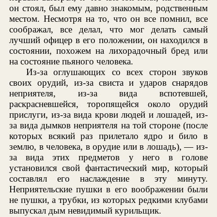
он стоял, был ему давно знакомым, родственным
местом. Несмотря на то, что он все помнил, все
соображал, все делал, что мог делать самый
лучший офицер в его положении, он находился в
состоянии, похожем на лихорадочный бред или
на состояние пьяного человека.
Из-за оглушающих со всех сторон звуков
своих орудий, из-за свиста и ударов снарядов
неприятеля, из-за вида вспотевшей,
раскрасневшейся, торопящейся около орудий
прислуги, из-за вида крови людей и лошадей, из-
за вида дымков неприятеля на той стороне (после
которых всякий раз прилетало ядро и било в
землю, в человека, в орудие или в лошадь), — из-
за вида этих предметов у него в голове
установился свой фантастический мир, который
составлял его наслаждение в эту минуту.
Неприятельские пушки в его воображении были
не пушки, а трубки, из которых редкими клубами
выпускал дым невидимый курильщик.