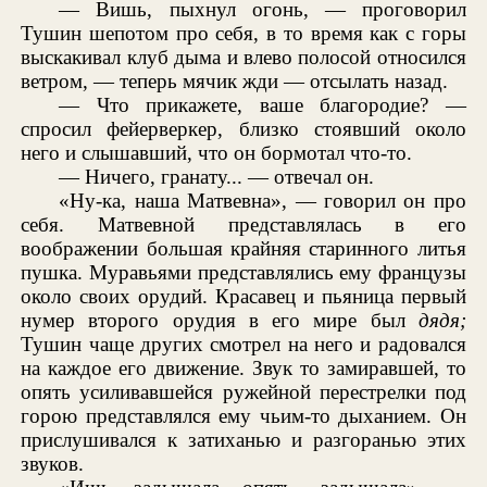
— Вишь, пыхнул огонь, — проговорил
Тушин шепотом про себя, в то время как с горы
выскакивал клуб дыма и влево полосой относился
ветром, — теперь мячик жди — отсылать назад.
— Что прикажете, ваше благородие? —
спросил фейерверкер, близко стоявший около
него и слышавший, что он бормотал что-то.
— Ничего, гранату... — отвечал он.
«Ну-ка, наша Матвевна», — говорил он про
себя. Матвевной представлялась в его
воображении большая крайняя старинного литья
пушка. Муравьями представлялись ему французы
около своих орудий. Красавец и пьяница первый
нумер второго орудия в его мире был
дядя;
Тушин чаще других смотрел на него и радовался
на каждое его движение. Звук то замиравшей, то
опять усиливавшейся ружейной перестрелки под
горою представлялся ему чьим-то дыханием. Он
прислушивался к затиханью и разгоранью этих
звуков.