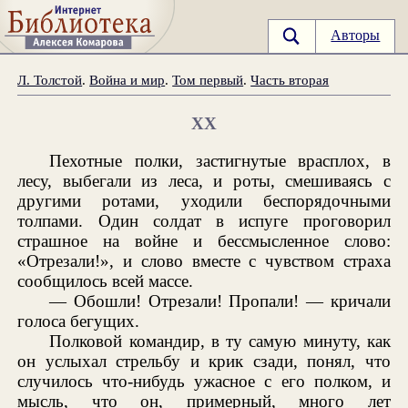
Авторы
Л. Толстой
.
Война и мир
.
Том первый
.
Часть вторая
XX
Пехотные полки, застигнутые врасплох, в
лесу, выбегали из леса, и роты, смешиваясь с
другими ротами, уходили беспорядочными
толпами. Один солдат в испуге проговорил
страшное на войне и бессмысленное слово:
«Отрезали!», и слово вместе с чувством страха
сообщилось всей массе.
— Обошли! Отрезали! Пропали! — кричали
голоса бегущих.
Полковой командир, в ту самую минуту, как
он услыхал стрельбу и крик сзади, понял, что
случилось что-нибудь ужасное с его полком, и
мысль, что он, примерный, много лет