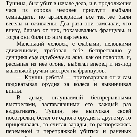
Тушина, был убит в начале дела, и в продолжение
часа из сорока человек прислуги выбыли
семнадцать, но артиллеристы всё так же были
веселы и оживлены. Два раза они замечали, что
внизу, близко от них, показывались французы, и
тогда они били по ним картечью.
Маленький человек, с слабыми, неловкими
движениями, требовал себе беспрестанно у
денщика
еще трубочку за это,
как он говорил, и,
рассыпая из нее огонь, выбегал вперед и из-под
маленькой ручки смотрел на французов.
— Круши, ребята! — приговаривал он и сам
подхватывал орудия за колеса и вывинчивал
винты.
В дыму, оглушаемый беспрерывными
выстрелами, заставлявшими его каждый раз
вздрагивать, Тушин, не выпуская своей
носогрелки, бегал от одного орудия к другому, то
прицеливаясь, то считая заряды, то распоряжаясь
переменой и перепряжкой убитых и раненых