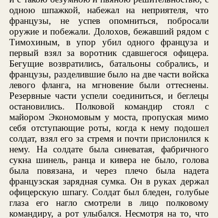
одною шпажкой, набежал на неприятеля, что
французы, не успев опомниться, побросали
оружие и побежали. Долохов, бежавший рядом с
Тимохиным, в упор убил одного француза и
первый взял за воротник сдавшегося офицера.
Бегущие возвратились, батальоны собрались, и
французы, разделившие было на две части войска
левого фланга, на мгновение были оттеснены.
Резервные части успели соединиться, и беглецы
остановились. Полковой командир стоял с
майором Экономовым у моста, пропуская мимо
себя отступающие роты, когда к нему подошел
солдат, взял его за стремя и почти прислонился к
нему. На солдате была синеватая, фабричного
сукна шинель, ранца и кивера не было, голова
была повязана, и через плечо была надета
французская зарядная сумка. Он в руках держал
офицерскую шпагу. Солдат был бледен, голубые
глаза его нагло смотрели в лицо полковому
командиру, а рот улыбался. Несмотря на то, что