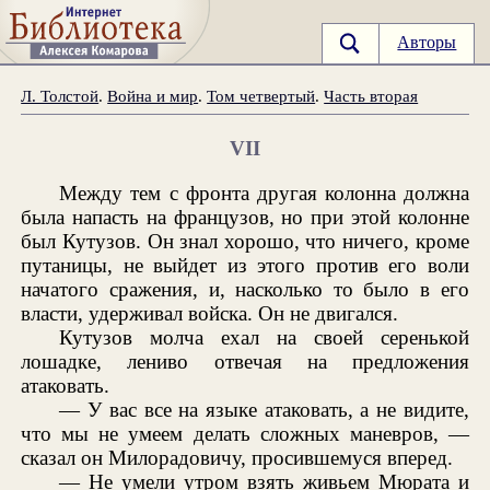
Авторы
Л. Толстой
.
Война и мир
.
Том четвертый
.
Часть вторая
VII
Между тем с фронта другая колонна должна
была напасть на французов, но при этой колонне
был Кутузов. Он знал хорошо, что ничего, кроме
путаницы, не выйдет из этого против его воли
начатого сражения, и, насколько то было в его
власти, удерживал войска. Он не двигался.
Кутузов молча ехал на своей серенькой
лошадке, лениво отвечая на предложения
атаковать.
— У вас все на языке атаковать, а не видите,
что мы не умеем делать сложных маневров, —
сказал он Милорадовичу, просившемуся вперед.
— Не умели утром взять живьем Мюрата и