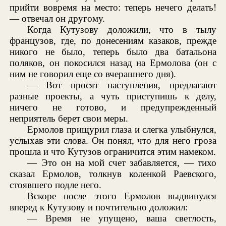
прийти вовремя на место: теперь нечего делать!
— отвечал он другому.
Когда Кутузову доложили, что в тылу
французов, где, по донесениям казаков, прежде
никого не было, теперь было два батальона
поляков, он покосился назад на Ермолова (он с
ним не говорил еще со вчерашнего дня).
— Вот просят наступления, предлагают
разные проекты, а чуть приступишь к делу,
ничего не готово, и предупрежденный
неприятель берет свои меры.
Ермолов прищурил глаза и слегка улыбнулся,
услыхав эти слова. Он понял, что для него гроза
прошла и что Кутузов ограничится этим намеком.
— Это он на мой счет забавляется, — тихо
сказал Ермолов, толкнув коленкой Раевского,
стоявшего подле него.
Вскоре после этого Ермолов выдвинулся
вперед к Кутузову и почтительно доложил:
— Время не упущено, ваша светлость,