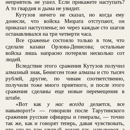
неприятель не ушел. Если прикажете наступать?
А то гвардия и дыма не увидит.
Кутузов ничего не сказал, но когда ему
донесли, что войска Мюрата отступают, он
приказал наступленье; но через каждые сто шагов
останавливался на три четверти часа.
Все сраженье состояло только в том, что
сделали казаки Орлова-Денисова; остальные
войска лишь напрасно потеряли несколько сот
людей.
Вследствие этого сражения Кутузов получил
алмазный знак, Бенигсен тоже алмазы и сто тысяч
рублей, другие, по чинам соответственно,
получили тоже много приятного, и после этого
сражения сделаны еще новые перемещения в
штабе.
«Вот как
у нас всегда
делается, все
навыворот!» — говорили после Тарутинского
сражения русские офицеры и генералы, — точно
так же, как и говорят теперь, давая чувствовать,
что кто-то там глупый делает так, навыворот, а