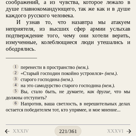
соображений, а из чувства, которое лежало в
душе главнокомандующего, так же как и в душе
каждого русского человека.
И узнав то, что назавтра мы атакуем
неприятеля, из высших сфер армии услыхав
подтверждение того, чему они хотели верить,
измученные, колеблющиеся люди утешались и
ободрялись.
перенести в пространство
(нем.).
1
«Старый господин покойно устроился»
(нем
.
)
.
2
старого господина
(нем.).
3
на это самодурство старого господина
(нем.).
4
Вы, стало быть, не думаете,
как другие,
что мы
5
должны отступить?
Напротив, ваша светлость, в нерешительных делах
6
остается победителем тот, кто упрямее, и мое мнение...
XXXIV
XXXVI
221/361