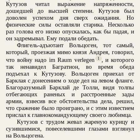
Кутузов читал выражение напряженности,
дошедшей до высшей степени. Кутузов был
доволен успехом дня сверх ожидания. Но
физические силы оставляли старика. Несколько
раз голова его низко опускалась, как бы падая, и
он задремывал. Ему подали обедать.
Флигель-адъютант Вольцоген, тот самый,
который, проезжая мимо князя Андрея, говорил,
1
что войну надо im Raum verlegen
, и которого
так ненавидел Багратион, во время обеда
подъехал к Кутузову. Вольцоген приехал от
Барклая с донесением о ходе дел на левом фланге.
Благоразумный Барклай де Толли, видя толпы
отбегающих раненых и расстроенные зады
армии, взвесив все обстоятельства дела, решил,
что сражение было проиграно, и с этим известием
прислал к главнокомандующему своего любимца.
Кутузов с трудом жевал жареную курицу и
сузившимися, повеселевшими глазами взглянул
на Вольцогена.