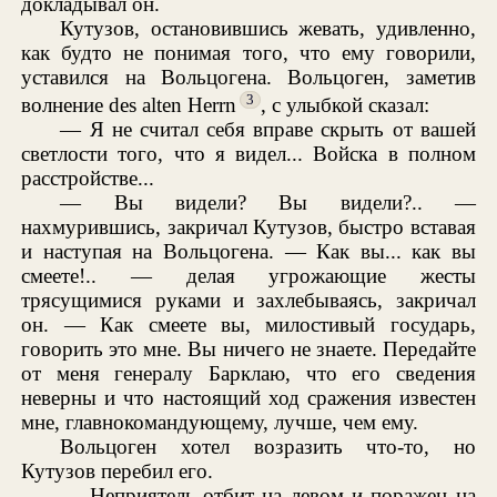
докладывал он.
Кутузов, остановившись жевать, удивленно,
как будто не понимая того, что ему говорили,
уставился на Вольцогена. Вольцоген, заметив
3
волнение des alten Herrn
, с улыбкой сказал:
— Я не считал себя вправе скрыть от вашей
светлости того, что я видел... Войска в полном
расстройстве...
— Вы видели? Вы видели?.. —
нахмурившись, закричал Кутузов, быстро вставая
и наступая на Вольцогена. — Как вы... как вы
смеете!.. — делая угрожающие жесты
трясущимися руками и захлебываясь, закричал
он. — Как смеете вы, милостивый государь,
говорить это мне. Вы ничего не знаете. Передайте
от меня генералу Барклаю, что его сведения
неверны и что настоящий ход сражения известен
мне, главнокомандующему, лучше, чем ему.
Вольцоген хотел возразить что-то, но
Кутузов перебил его.
— Неприятель отбит на левом и поражен на