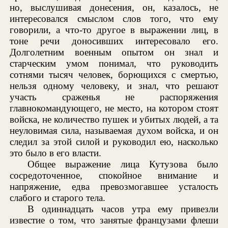
но, выслушивая донесения, он, казалось, не
интересовался смыслом слов того, что ему
говорили, а что-то другое в выражении лиц, в
тоне речи доносивших интересовало его.
Долголетним военным опытом он знал и
старческим умом понимал, что руководить
сотнями тысяч человек, борющихся с смертью,
нельзя одному человеку, и знал, что решают
участь сраженья не распоряжения
главнокомандующего, не место, на котором стоят
войска, не количество пушек и убитых людей, а та
неуловимая сила, называемая духом войска, и он
следил за этой силой и руководил ею, насколько
это было в его власти.
Общее выражение лица Кутузова было
сосредоточенное, спокойное внимание и
напряжение, едва превозмогавшее усталость
слабого и старого тела.
В одиннадцать часов утра ему привезли
известие о том, что занятые французами флеши