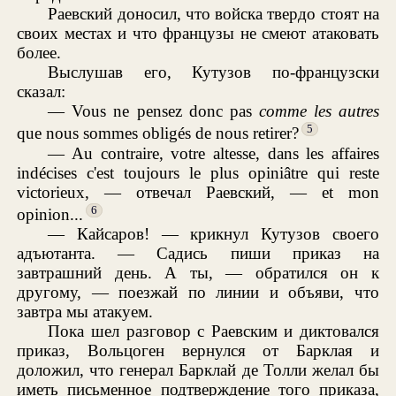
Раевский доносил, что войска твердо стоят на
своих местах и что французы не смеют атаковать
более.
Выслушав его, Кутузов по-французски
сказал:
— Vous ne pensez donc pas
comme les autres
5
que nous sommes obligés de nous retirer?
— Au contraire, votre altesse, dans les affaires
indécises c'est toujours le plus opiniâtre qui reste
victorieux, — отвечал Раевский, — et mon
6
opinion...
— Кайсаров! — крикнул Кутузов своего
адъютанта. — Садись пиши приказ на
завтрашний день. А ты, — обратился он к
другому, — поезжай по линии и объяви, что
завтра мы атакуем.
Пока шел разговор с Раевским и диктовался
приказ, Вольцоген вернулся от Барклая и
доложил, что генерал Барклай де Толли желал бы
иметь письменное подтверждение того приказа,