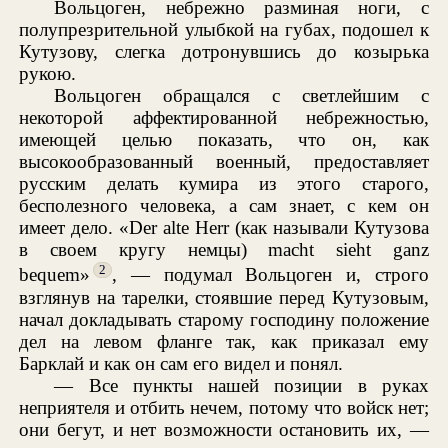
Вольцоген, небрежно разминая ноги, с
полупрезрительной улыбкой на губах, подошел к
Кутузову, слегка дотронувшись до козырька
рукою.
Вольцоген обращался с светлейшим с
некоторой аффектированной небрежностью,
имеющей целью показать, что он, как
высокообразованный военный, предоставляет
русским делать кумира из этого старого,
бесполезного человека, а сам знает, с кем он
имеет дело. «Der alte Herr (как называли Кутузова
в своем кругу немцы) macht sieht ganz
2
bequem»
, — подумал Вольцоген и, строго
взглянув на тарелки, стоявшие перед Кутузовым,
начал докладывать старому господину положение
дел на левом фланге так, как приказал ему
Барклай и как он сам его видел и понял.
— Все пункты нашей позиции в руках
неприятеля и отбить нечем, потому что войск нет;
они бегут, и нет возможности остановить их, —