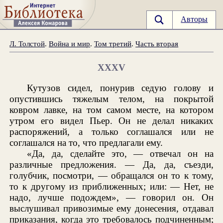
Авторы
Л. Толстой
.
Война и мир
.
Том третий
.
Часть вторая
XXXV
Кутузов сидел, понурив седую голову и
опустившись тяжелым телом, на покрытой
ковром лавке, на том самом месте, на котором
утром его видел Пьер. Он не делал никаких
распоряжений, а только соглашался или не
соглашался на то, что предлагали ему.
«Да, да, сделайте это, — отвечал он на
различные предложения. — Да, да, съезди,
голубчик, посмотри, — обращался он то к тому,
то к другому из приближенных; или: — Нет, не
надо, лучше подождем», — говорил он. Он
выслушивал привозимые ему донесения, отдавал
приказания, когда это требовалось подчиненным;