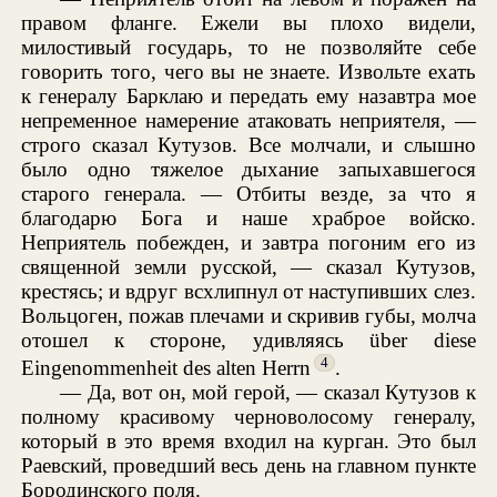
правом фланге. Ежели вы плохо видели,
милостивый государь, то не позволяйте себе
говорить того, чего вы не знаете. Извольте ехать
к генералу Барклаю и передать ему назавтра мое
непременное намерение атаковать неприятеля, —
строго сказал Кутузов. Все молчали, и слышно
было одно тяжелое дыхание запыхавшегося
старого генерала. — Отбиты везде, за что я
благодарю Бога и наше храброе войско.
Неприятель побежден, и завтра погоним его из
священной земли русской, — сказал Кутузов,
крестясь; и вдруг всхлипнул от наступивших слез.
Вольцоген, пожав плечами и скривив губы, молча
отошел к стороне, удивляясь über diese
4
Eingenommenheit des alten Herrn
.
— Да, вот он, мой герой, — сказал Кутузов к
полному красивому черноволосому генералу,
который в это время входил на курган. Это был
Раевский, проведший весь день на главном пункте
Бородинского поля.