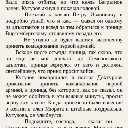
были опять отбиты, но что князь Багратион
ранен. Кутузов ахнул и покачал головой.
— Поезжай к князю Петру Ивановичу и
подробно узнай, что и как, — сказал он одному
из адъютантов и вслед за тем обратился к принцу
Виртембергскому, стоявшему позади его:
— Не угодно ли будет вашему высочеству
принять командование первой армией.
Вскоре после отъезда принца, так скоро, что
он еще не мог доехать до Семеновского,
адъютант принца вернулся от него и доложил
светлейшему, что принц просит войск.
Кутузов поморщился и послал Дохтурову
приказание принять командование первой
армией, а принца, без которого, как он сказал, он
не может обойтись в эти важные минуты, просил
вернуться к себе. Когда привезено было известие
о взятии в плен Мюрата и штабные поздравляли
Кутузова, он улыбнулся.
— Подождите, господа, — сказал он. —
Сражение выиграно, и в пленении Мюрата нет