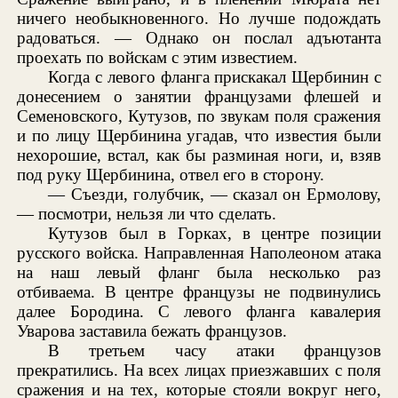
ничего необыкновенного. Но лучше подождать
радоваться. — Однако он послал адъютанта
проехать по войскам с этим известием.
Когда с левого фланга прискакал Щербинин с
донесением о занятии французами флешей и
Семеновского, Кутузов, по звукам поля сражения
и по лицу Щербинина угадав, что известия были
нехорошие, встал, как бы разминая ноги, и, взяв
под руку Щербинина, отвел его в сторону.
— Съезди, голубчик, — сказал он Ермолову,
— посмотри, нельзя ли что сделать.
Кутузов был в Горках, в центре позиции
русского войска. Направленная Наполеоном атака
на наш левый фланг была несколько раз
отбиваема. В центре французы не подвинулись
далее Бородина. С левого фланга кавалерия
Уварова заставила бежать французов.
В третьем часу атаки французов
прекратились. На всех лицах приезжавших с поля
сражения и на тех, которые стояли вокруг него,