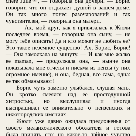
chère Julie
, — говорила она дочери. — Борис
говорит, что он отдыхает душой в вашем доме.
Он так много понес разочарований и так
чувствителен, — говорила она матери.
— Ах, мой друг, как я привязалась к Жюли
последнее время, — говорила она сыну, — не
могу тебе описать! Да и кто может не любить ее?
Это такое неземное существо! Ах, Борис, Борис!
— Она замолкала на минуту. — И как мне жалко
ее maman, — продолжала она, — нынче она
показывала мне отчеты и письма из пензы (у них
огромное имение), и она, бедная, все сама, одна:
ее так обманывают!
Борис чуть заметно улыбался, слушая мать.
Он кротко смеялся над ее простодушной
хитростью, но выслушивал и иногда
выспрашивал ее внимательно о пензенских и
нижегородских имениях.
Жюли уже давно ожидала предложенья от
своего меланхолического обожателя и готова
была принять его; но какое-то тайное чувство