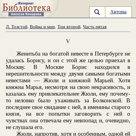
Авторы
Л. Толстой
.
Война и мир
.
Том второй
.
Часть пятая
V
Женитьба на богатой невесте в Петербурге не
удалась Борису, и он с этой же целью приехал в
Москву. В Москве Борис находился в
нерешительности между двумя самыми богатыми
невестами — Жюли и княжной Марьей. Хотя
княжна Марья, несмотря на свою некрасивость, и
казалась ему привлекательнее Жюли, ему почему-
то неловко было ухаживать за Болконской. В
последнее свое свидание с ней, в именины старого
князя, на все попытки заговорить с ней о
чувствах она отвечала ему невпопад и, очевидно,
не слушала его.
Жюли, напротив, хотя и особенным, одной ей