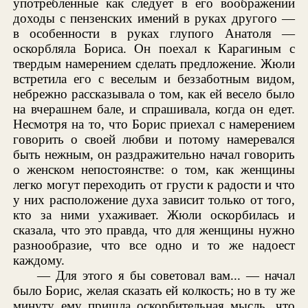
употребленные как следует в его воображении
доходы с пензенских имений в руках другого —
в особенности в руках глупого Анатоля —
оскорбляла Бориса. Он поехал к Карагиным с
твердым намерением сделать предложение. Жюли
встретила его с веселым и беззаботным видом,
небрежно рассказывала о том, как ей весело было
на вчерашнем бале, и спрашивала, когда он едет.
Несмотря на то, что Борис приехал с намерением
говорить о своей любви и потому намеревался
быть нежным, он раздражительно начал говорить
о женском непостоянстве: о том, как женщины
легко могут переходить от грусти к радости и что
у них расположение духа зависит только от того,
кто за ними ухаживает. Жюли оскорбилась и
сказала, что это правда, что для женщины нужно
разнообразие, что все одно и то же надоест
каждому.
— Для этого я бы советовал вам... — начал
было Борис, желая сказать ей колкость; но в ту же
минуту ему пришла оскорбительная мысль, что