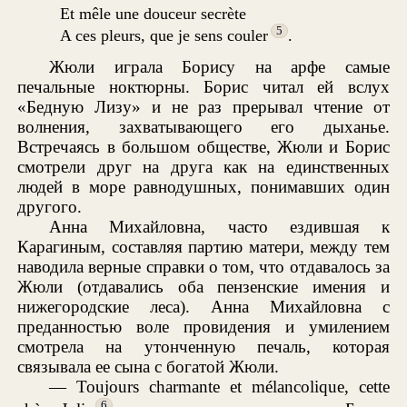
Et mêle une douceur secrète
5
A ces pleurs, que je sens couler
.
Жюли играла Борису на арфе самые
печальные ноктюрны. Борис читал ей вслух
«Бедную Лизу» и не раз прерывал чтение от
волнения, захватывающего его дыханье.
Встречаясь в большом обществе, Жюли и Борис
смотрели друг на друга как на единственных
людей в море равнодушных, понимавших один
другого.
Анна Михайловна, часто ездившая к
Карагиным, составляя партию матери, между тем
наводила верные справки о том, что отдавалось за
Жюли (отдавались оба пензенские имения и
нижегородские леса). Анна Михайловна с
преданностью воле провидения и умилением
смотрела на утонченную печаль, которая
связывала ее сына с богатой Жюли.
— Toujours charmante et mélancolique, cette
6