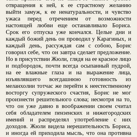
отвращения к ней, к ее страстному желанию
выйти замуж, к ее ненатуральности, и чувство
ужаса перед отречением от возможности
настоящей любви еще останавливало Бориса.
Срок его отпуска уже кончался. Целые дни и
каждый божий день он проводил у Карагиных, и
каждый день, рассуждая сам с собою, Борис
говорил себе, что он завтра сделает предложение.
Но в присутствии Жюли, глядя на ее красное лицо
и подбородок, почти всегда осыпанный пудрой,
на ее влажные глаза и на выражение лица,
изъявлявшего всегдашнюю готовность из
меланхолии тотчас же перейти к неестественному
восторгу супружеского счастия, Борис не мог
произнести решительного слова; несмотря на то,
что он уже давно в воображении своем считал
себя обладателем пензенских и нижегородских
имений и распределял употребление с них
доходов. Жюли видела нерешительность Бориса,
и иногда ей приходила мысль, что она противна