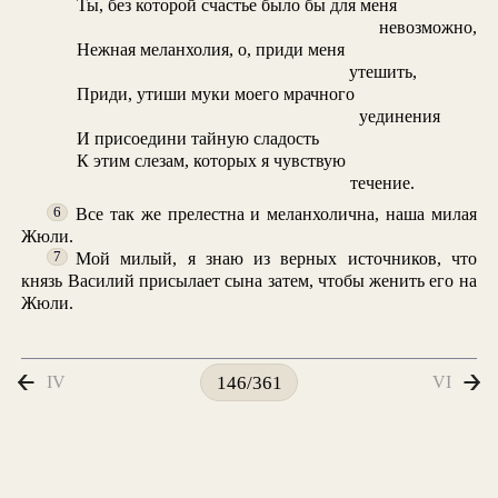
Ты, без которой счастье было бы для меня
невозможно,
Нежная меланхолия, о, приди меня
утешить,
Приди, утиши муки моего мрачного
уединения
И присоедини тайную сладость
К этим слезам, которых я чувствую
течение.
Все так же прелестна и меланхолична, наша милая
6
Жюли.
Мой милый, я знаю из верных источников, что
7
князь Василий присылает сына затем, чтобы женить его на
Жюли.
IV
VI
146/361