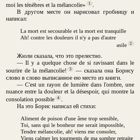
1
moi les ténèbres et la mélancolie»
.
В другом месте он нарисовал гробницу и
написал:
La mort est secourable et la mort est tranquille
Ah! contre les douleurs il n'y a pas d'autre
2
asile
Жюли сказала, что это прелестно.
— Il y a quelque chose de si ravissant dans le
3
sourire de la mélancolie!
— сказала она Борису
слово в слово выписанное ею место из книги.
— C'est un rayon de lumière dans l'ombre, une
nuance entre la douleur et la désespoir, qui montre la
4
consolation possible
.
На это Борис написал ей стихи:
Aliment de poison d'une âme trop sensible,
Toi, sans qui le bonheur me serait impossible,
Tendre mélancolie, ah! viens me consoler,
Viens calmer les tourments de ma sombre retraite