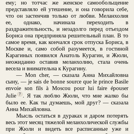
ему; но тотчас же женское самообольщение
представляло ей утешение, и она говорила себе,
что он застенчив только от любви. Меланхолия
ее, однако, начинала переходить в
раздражительность, и незадолго перед отъездом
Бориса она предприняла решительный план. В то
самое время, как кончался срок отпуска Бориса, в
Москве и, само собой разумеется, в гостиной
Карагиных появился Анатоль Курагин, и Жюли,
неожиданно оставив меланхолию, стала очень
весела и внимательна к Курагину.
— Mon cher, — сказала Анна Михайловна
сыну, — je sais de bonne source que le prince Basile
envoie son fils à Moscou pour lui faire épouser
7
Julie
. Я так люблю Жюли, что мне жалко бы
было ее. Как ты думаешь, мой друг? — сказала
Анна Михайловна.
Мысль остаться в дураках и даром потерять
весь этот месяц тяжелой меланхолической службы
при Жюли и видеть все расписанные уже и