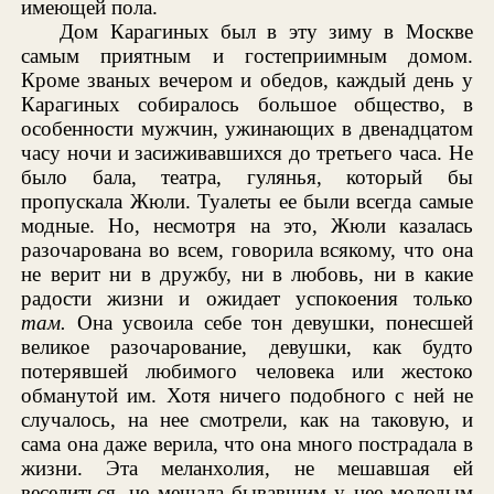
имеющей пола.
Дом Карагиных был в эту зиму в Москве
самым приятным и гостеприимным домом.
Кроме званых вечером и обедов, каждый день у
Карагиных собиралось большое общество, в
особенности мужчин, ужинающих в двенадцатом
часу ночи и засиживавшихся до третьего часа. Не
было бала, театра, гулянья, который бы
пропускала Жюли. Туалеты ее были всегда самые
модные. Но, несмотря на это, Жюли казалась
разочарована во всем, говорила всякому, что она
не верит ни в дружбу, ни в любовь, ни в какие
радости жизни и ожидает успокоения только
там.
Она усвоила себе тон девушки, понесшей
великое разочарование, девушки, как будто
потерявшей любимого человека или жестоко
обманутой им. Хотя ничего подобного с ней не
случалось, на нее смотрели, как на таковую, и
сама она даже верила, что она много пострадала в
жизни. Эта меланхолия, не мешавшая ей
веселиться, не мешала бывавшим у нее молодым