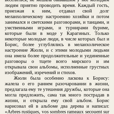
людям приятно проводить время. Каждый гость,
приезжая к ним, отдавал свой долг
меланхолическому настроению хозяйки и потом
занимался и светскими разговорами, и танцами, и
умственными играми, и турнирами буриме,
которые были в моде у Карагиных. Только
некоторые молодые люди, в числе которых был и
Борис, более углублялись в меланхолическое
настроение Жюли, и с этими молодыми людьми
она имела более продолжительные и уединенные
разговоры о тщете всего мирского и им
открывала свои альбомы, исполненные грустных
изображений, изречений и стихов.
Жюли была особенно ласкова к Борису:
жалела о его раннем разочаровании в жизни,
предлагала ему те утешения дружбы, которые она
могла предложить, сама так много пострадав в
жизни, и открыла ему свой альбом. Борис
нарисовал ей в альбоме два дерева и написал:
«Arbres rustiques, vos sombres rameaux secouent sur