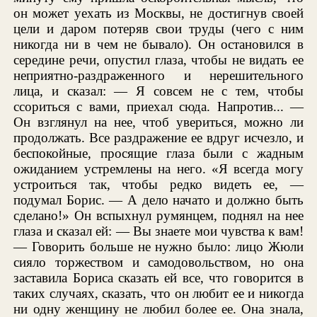
он может уехать из Москвы, не достигнув своей
цели и даром потеряв свои труды (чего с ним
никогда ни в чем не бывало). Он остановился в
середине речи, опустил глаза, чтобы не видать ее
неприятно-раздраженного и нерешительного
лица, и сказал: — Я совсем не с тем, чтобы
ссориться с вами, приехал сюда. Напротив... —
Он взглянул на нее, чтоб увериться, можно ли
продолжать. Все раздражение ее вдруг исчезло, и
беспокойные, просящие глаза были с жадным
ожиданием устремлены на него. «Я всегда могу
устроиться так, чтобы редко видеть ее, —
подумал Борис. — А дело начато и должно быть
сделано!» Он вспыхнул румянцем, поднял на нее
глаза и сказал ей: — Вы знаете мои чувства к вам!
— Говорить больше не нужно было: лицо Жюли
сияло торжеством и самодовольством, но она
заставила Бориса сказать ей все, что говорится в
таких случаях, сказать, что он любит ее и никогда
ни одну женщину не любил более ее. Она знала,