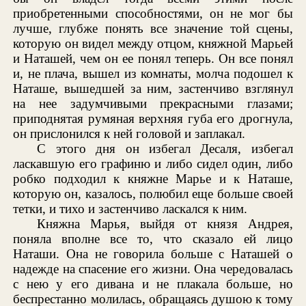
приобретенными способностями, он не мог бы
лучше, глубже понять все значение той сцены,
которую он видел между отцом, княжной Марьей
и Наташей, чем он ее понял теперь. Он все понял
и, не плача, вышел из комнаты, молча подошел к
Наташе, вышедшей за ним, застенчиво взглянул
на нее задумчивыми прекрасными глазами;
приподнятая румяная верхняя губа его дрогнула,
он прислонился к ней головой и заплакал.
С этого дня он избегал Десаля, избегал
ласкавшую его графиню и либо сидел один, либо
робко подходил к княжне Марье и к Наташе,
которую он, казалось, полюбил еще больше своей
тетки, и тихо и застенчиво ласкался к ним.
Княжна Марья, выйдя от князя Андрея,
поняла вполне все то, что сказало ей лицо
Наташи. Она не говорила больше с Наташей о
надежде на спасение его жизни. Она чередовалась
с нею у его дивана и не плакала больше, но
беспрестанно молилась, обращаясь душою к тому