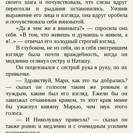
своего шага и почувствовала, что слезы вдруг
пересохли и рыдания остановились. Уловив
выражение его лица и взгляда, она вдруг оробела
и почувствовала себя виноватой.
«Да в чем же я виновата?» — спросила она
себя. «В том, что живешь и думаешь о живом, а
я!..» — отвечал его холодный строгий взгляд.
В глубоком, не из себя, но в себя смотревшем
взгляде была почти враждебность, когда он
медленно оглянул сестру и Наташу.
Он поцеловался с сестрой рука в руку, по их
привычке.
— Здравствуй, Мари, как это ты добралась?
— сказал он голосом таким же ровным и
чуждым, каким был его взгляд. Ежели бы он
завизжал отчаянным криком, то этот крик менее
бы ужаснул княжну Марью, чем звук этого
голоса.
— И Николушку привезла? — сказал он
также ровно и медленно и с очевидным усилием
воспоминанья.