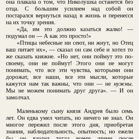
она плакала о том, что Николушка останется без
отца. С большим усилием над собой он
постарался вернуться назад в жизнь и перенесся
на их точку зрения.
«Да, им это должно казаться жалко! —
подумал он — А как это просто!»
«Птицы небесные ни сеют, ни жнут, но Отец
ваш питает их», — сказал он сам себе и хотел то
же сказать княжне. «Но нет, они поймут это по-
своему, они не поймут! Этого они не могут
понимать, что все эти чувства, которыми они
дорожат, все наши, все эти мысли, которые
кажутся нам так важны, что они — не
нужны.
Мы не можем понимать друг друга». — И он
замолчал.
Маленькому сыну князя Андрея было семь
лет. Он едва умел читать, но ничего не знал. Он
многое пережил после этого дня, приобретая
знания, наблюдательность, опытность; но ежели
бы он владел тогда всеми этими после