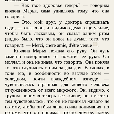
— Как твое здоровье теперь? — говорила
княжна Марья, сама удивляясь тому, что она
говорила.
— Это, мой друг, у доктора спрашивать
надо, — сказал он, и, видимо сделав еще усилие,
чтобы быть ласковым, он сказал одним ртом
(видно было, что он вовсе не думал того, что
1
говорил): — Merci, chère amie, d'être venue
.
Княжна Марья пожала его руку. Он чуть
заметно поморщился от пожатия ее руки. Он
молчал, и она не знала, что говорить. Она поняла
то, что случилось с ним за два дня. В словах, в
тоне его, в особенности во взгляде этом —
холодном, почти враждебном взгляде —
чувствовалась страшная для живого человека
отчужденность от всего мирского. Он, видимо, с
трудом понимал теперь все живое; но вместе с
тем чувствовалось, что он не понимал живого не
потому, чтобы он был лишен силы понимания, но
потому, что он понимал что-то другое, такое,