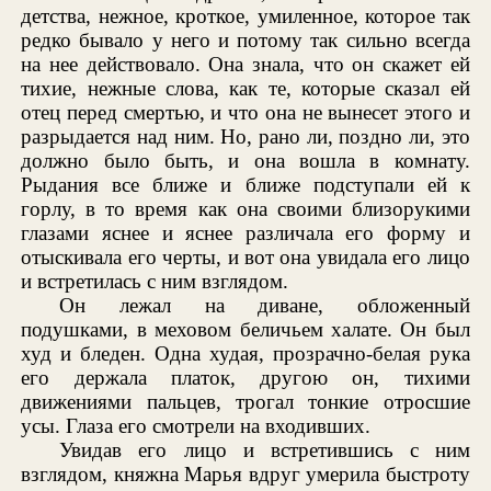
детства, нежное, кроткое, умиленное, которое так
редко бывало у него и потому так сильно всегда
на нее действовало. Она знала, что он скажет ей
тихие, нежные слова, как те, которые сказал ей
отец перед смертью, и что она не вынесет этого и
разрыдается над ним. Но, рано ли, поздно ли, это
должно было быть, и она вошла в комнату.
Рыдания все ближе и ближе подступали ей к
горлу, в то время как она своими близорукими
глазами яснее и яснее различала его форму и
отыскивала его черты, и вот она увидала его лицо
и встретилась с ним взглядом.
Он лежал на диване, обложенный
подушками, в меховом беличьем халате. Он был
худ и бледен. Одна худая, прозрачно-белая рука
его держала платок, другою он, тихими
движениями пальцев, трогал тонкие отросшие
усы. Глаза его смотрели на входивших.
Увидав его лицо и встретившись с ним
взглядом, княжна Марья вдруг умерила быстроту