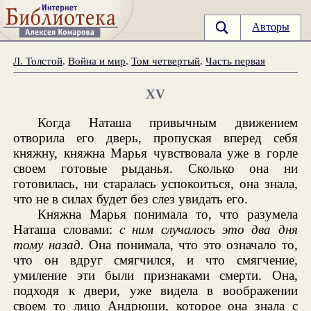
Авторы
Л. Толстой
.
Война и мир
.
Том четвертый
.
Часть первая
XV
Когда Наташа привычным движением
отворила его дверь, пропуская вперед себя
княжну, княжна Марья чувствовала уже в горле
своем готовые рыданья. Сколько она ни
готовилась, ни старалась успокоиться, она знала,
что не в силах будет без слез увидать его.
Княжна Марья понимала то, что разумела
Наташа словами:
с ним случалось это два дня
тому назад.
Она понимала, что это означало то,
что он вдруг смягчился, и что смягчение,
умиление эти были признаками смерти. Она,
подходя к двери, уже видела в воображении
своем то лицо Андрюши, которое она знала с