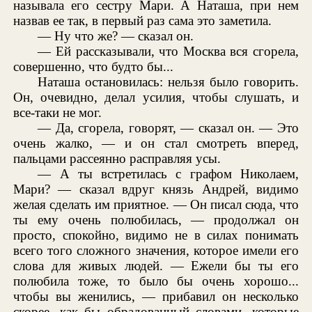
называла его сестру Мари. А Наташа, при нем
назвав ее так, в первый раз сама это заметила.
— Ну что же? — сказал он.
— Ей рассказывали, что Москва вся сгорела,
совершенно, что будто бы...
Наташа остановилась: нельзя было говорить.
Он, очевидно, делал усилия, чтобы слушать, и
все-таки не мог.
— Да, сгорела, говорят, — сказал он. — Это
очень жалко, — и он стал смотреть вперед,
пальцами рассеянно расправляя усы.
— А ты встретилась с графом Николаем,
Мари? — сказал вдруг князь Андрей, видимо
желая сделать им приятное. — Он писал сюда, что
ты ему очень полюбилась, — продолжал он
просто, спокойно, видимо не в силах понимать
всего того сложного значения, которое имели его
слова для живых людей. — Ежели бы ты его
полюбила тоже, то было бы очень хорошо...
чтобы вы женились, — прибавил он несколько
скорее, как бы обрадованный словами, которые