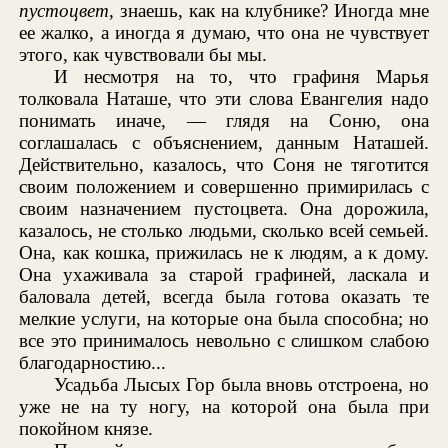
пустоцвет
, знаешь, как на клубнике? Иногда мне
ее жалко, а иногда я думаю, что она не чувствует
этого, как чувствовали бы мы.
И несмотря на то, что графиня Марья
толковала Наташе, что эти слова Евангелия надо
понимать иначе, — глядя на Соню, она
соглашалась с объяснением, данным Наташей.
Действительно, казалось, что Соня не тяготится
своим положением и совершенно примирилась с
своим назначением пустоцвета. Она дорожила,
казалось, не столько людьми, сколько всей семьей.
Она, как кошка, прижилась не к людям, а к дому.
Она ухаживала за старой графиней, ласкала и
баловала детей, всегда была готова оказать те
мелкие услуги, на которые она была способна; но
все это принималось невольно с слишком слабою
благодарностию...
Усадьба Лысых Гор была вновь отстроена, но
уже не на ту ногу, на которой она была при
покойном князе.