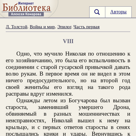
Авторы
Л. Толстой
.
Война и мир
.
Эпилог
.
Часть первая
VIII
Одно, что мучило Николая по отношению к
его хозяйничанию, это была его вспыльчивость в
соединении с старой гусарской привычкой давать
волю рукам. В первое время он не видел в этом
ничего предосудительного, но на второй год
своей женитьбы его взгляд на такого рода
расправы вдруг изменился.
Однажды летом из Богучарова был вызван
староста, заменивший умершего Дрона,
обвиняемый в разных мошенничествах и
неисправностях, Николай вышел к нему на
крыльцо, и с первых ответов старосты в сенях
послышались крики и удары. Вернувшись к