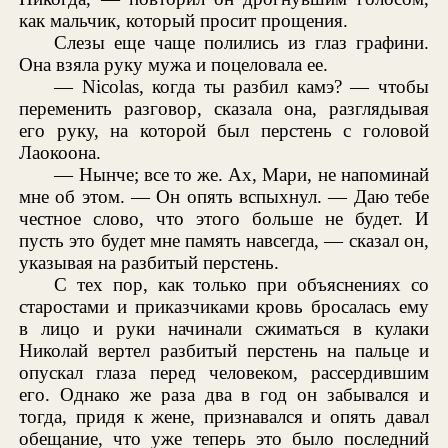
как мальчик, который просит прощения.
Слезы еще чаще полились из глаз графини.
Она взяла руку мужа и поцеловала ее.
— Nicolas, когда ты разбил камэ? — чтобы
переменить разговор, сказала она, разглядывая
его руку, на которой был перстень с головой
Лаокоона.
— Нынче; все то же. Ах, Мари, не напоминай
мне об этом. — Он опять вспыхнул. — Даю тебе
честное слово, что этого больше не будет. И
пусть это будет мне память навсегда, — сказал он,
указывая на разбитый перстень.
С тех пор, как только при объяснениях со
старостами и приказчиками кровь бросалась ему
в лицо и руки начинали сжиматься в кулаки
Николай вертел разбитый перстень на пальце и
опускал глаза перед человеком, рассердившим
его. Однако же раза два в год он забывался и
тогда, придя к жене, признавался и опять давал
обещание, что уже теперь это было последний