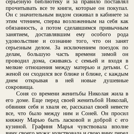
серьезную библиотеку и за правило поставлял
прочитывать все те книги, которые он покупал.
Он с значительным видом сиживал в кабинете за
этим чтением, сперва возложенным на себя как
обязанность, а потом сделавшимся привычным
занятием, доставлявшим ему особого рода
удовольствие и сознание того, что он занят
серьезным делом. За исключением поездок по
делам, большую часть времени зимой он
проводил дома, сживаясь с семьей и входя в
мелкие отношения между матерью и детьми. С
женой он сходился все ближе и ближе, с каждым
днем открывая в ней новые душевные
сокровища.
Соня со времени женитьбы Николая жила в
его доме. Еще перед своей женитьбой Николай,
обвиняя себя и хваля ее, рассказал своей невесте
все, что было между ним и Соней. Он просил
княжну Марью быть ласковой и доброй с его
кузиной. Графиня Марья чувствовала вполне
вину своего мужа; чувствовала и свою вину перед