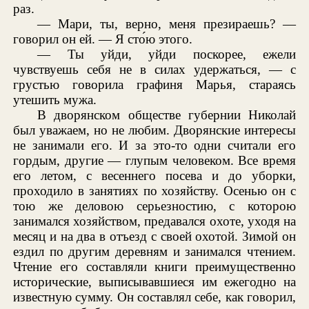
раз.
— Мари, ты, верно, меня презираешь? —
говорил он ей. — Я сто́ю этого.
— Ты уйди, уйди поскорее, ежели
чувствуешь себя не в силах удержаться, — с
грустью говорила графиня Марья, стараясь
утешить мужа.
В дворянском обществе губернии Николай
был уважаем, но не любим. Дворянские интересы
не занимали его. И за это-то одни считали его
гордым, другие — глупым человеком. Все время
его летом, с весеннего посева и до уборки,
проходило в занятиях по хозяйству. Осенью он с
тою же деловою серьезностию, с которою
занимался хозяйством, предавался охоте, уходя на
месяц и на два в отъезд с своей охотой. Зимой он
ездил по другим деревням и занимался чтением.
Чтение его составляли книги преимущественно
исторические, выписывавшиеся им ежегодно на
известную сумму. Он составлял себе, как говорил,