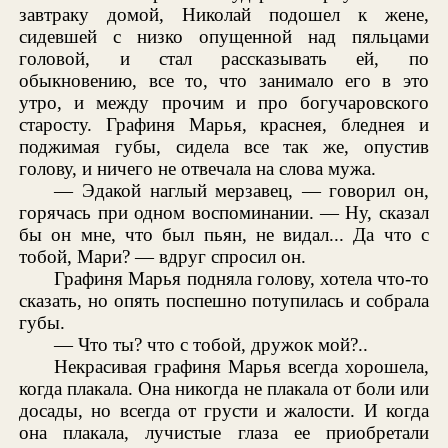
завтраку домой, Николай подошел к жене,
сидевшей с низко опущенной над пяльцами
головой, и стал рассказывать ей, по
обыкновению, все то, что занимало его в это
утро, и между прочим и про богучаровского
старосту. Графиня Марья, краснея, бледнея и
поджимая губы, сидела все так же, опустив
голову, и ничего не отвечала на слова мужа.
— Эдакой наглый мерзавец, — говорил он,
горячась при одном воспоминании. — Ну, сказал
бы он мне, что был пьян, не видал... Да что с
тобой, Мари? — вдруг спросил он.
Графиня Марья подняла голову, хотела что-то
сказать, но опять поспешно потупилась и собрала
губы.
— Что ты? что с тобой, дружок мой?..
Некрасивая графиня Марья всегда хорошела,
когда плакала. Она никогда не плакала от боли или
досады, но всегда от грусти и жалости. И когда
она плакала, лучистые глаза ее приобретали