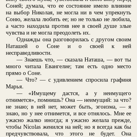
Соней; думала, что ее состояние имело влияние
на выбор Николая, не могла ни в чем упрекнуть
Соню, желала любить ее; но не только не любила,
а часто находила против нее в своей душе злые
чувства и не могла преодолеть их.
Однажды она разговорилась с другом своим
Наташей о Соне и о своей к ней
несправедливости.
— Знаешь что, — сказала Наташа, — вот ты
много читала Евангелие; там есть одно место
прямо о Соне.
— Что? — с удивлением спросила графиня
Марья.
— «Имущему дастся, а у неимущего
отнимется», помнишь? Она — неимущий: за что?
не знаю; в ней нет, может быть, эгоизма, — я
знаю, но у нее отнимется, и все отнялось. Мне ее
ужасно жалко иногда; я ужасно желала прежде,
чтобы Nicolas женился на ней; но я всегда как бы
предчувствовала, что этого не будет. Она