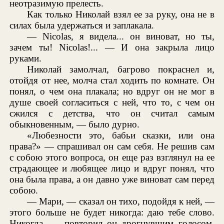
неотразимую прелесть.
Как только Николай взял ее за руку, она не в
силах была удержаться и заплакала.
— Nicolas, я видела... он виноват, но ты,
зачем ты! Nicolas!... — И она закрыла лицо
руками.
Николай замолчал, багрово покраснел и,
отойдя от нее, молча стал ходить по комнате. Он
понял, о чем она плакала; но вдруг он не мог в
душе своей согласиться с ней, что то, с чем он
сжился с детства, что он считал самым
обыкновенным, — было дурно.
«Любезности это, бабьи сказки, или она
права?» — спрашивал он сам себя. Не решив сам
с собою этого вопроса, он еще раз взглянул на ее
страдающее и любящее лицо и вдруг понял, что
она была права, а он давно уже виноват сам перед
собою.
— Мари, — сказал он тихо, подойдя к ней, —
этого больше не будет никогда: даю тебе слово.
Никогда, — повторил он дрогнувшим голосом,