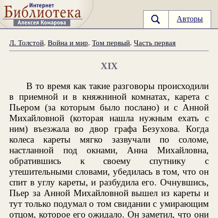
Авторы
Л. Толстой
.
Война и мир
.
Том первый
.
Часть первая
XIX
В то время как такие разговоры происходили
в приемной и в княжниной комнатах, карета с
Пьером (за которым было послано) и с Анной
Михайловной (которая нашла нужным ехать с
ним) въезжала во двор графа Безухова. Когда
колеса кареты мягко зазвучали по соломе,
настланной под окнами, Анна Михайловна,
обратившись к своему спутнику с
утешительными словами, убедилась в том, что он
спит в углу кареты, и разбудила его. Очнувшись,
Пьер за Анной Михайловной вышел из кареты и
тут только подумал о том свидании с умирающим
отцом, которое его ожидало. Он заметил, что они