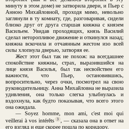
минуту в этом доме) не затворила двери, и Пьер с
Анною Михайловной, проходя мимо, невольно
заглянули в ту комнату, где, разговаривая, сидели
близко друг от друга старшая княжна с князем
Васильем. Увидав проходящих, князь Василий
сделал неторопливое движение и откинулся назад;
княжна вскочила и отчаянным жестом изо всей
силы хлопнула дверью, затворяя ее.
Жест этот был так не похож: на всегдашнее
спокойствие княжны, страх, выразившийся на
лице князя Василья, был так несвойствен его
важности, что Пьер, остановившись,
вопросительно, через очки, посмотрел на свою
руководительницу. Анна Михайловна не выразила
удивления, она только слегка улыбнулась и
вздохнула, как будто показывая, что всего этого
она ожидала.
— Soyez homme, mon ami, c'est moi qui
3
veillerai à vos intérêts
, — сказала она в ответ на
его взгляд и еще скорее пошла по коридору.