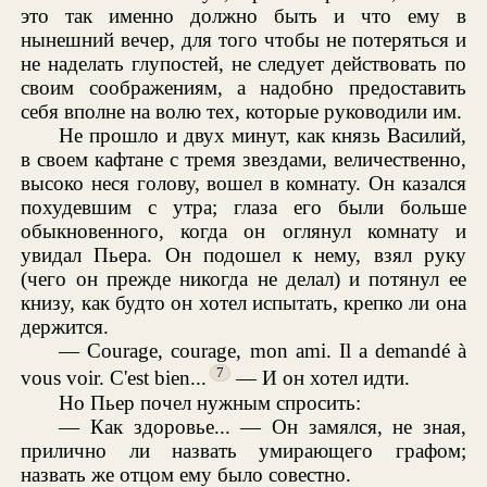
это так именно должно быть и что ему в
нынешний вечер, для того чтобы не потеряться и
не наделать глупостей, не следует действовать по
своим соображениям, а надобно предоставить
себя вполне на волю тех, которые руководили им.
Не прошло и двух минут, как князь Василий,
в своем кафтане с тремя звездами, величественно,
высоко неся голову, вошел в комнату. Он казался
похудевшим с утра; глаза его были больше
обыкновенного, когда он оглянул комнату и
увидал Пьера. Он подошел к нему, взял руку
(чего он прежде никогда не делал) и потянул ее
книзу, как будто он хотел испытать, крепко ли она
держится.
— Courage, courage, mon ami. Il a demandé à
7
vous voir. C'est bien...
— И он хотел идти.
Но Пьер почел нужным спросить:
— Как здоровье... — Он замялся, не зная,
прилично ли назвать умирающего графом;
назвать же отцом ему было совестно.