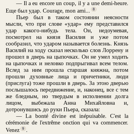
— Il a eu encore un coup, il y a une demi-heure.
8
Еще был удар. Courage, mon ami...
Пьер был в таком состоянии неясности
мысли, что при слове «удар» ему представился
удар какого-нибудь тела. Он, недоумевая,
посмотрел на князя Василия и уже потом
сообразил, что ударом называется болезнь. Князь
Василий на ходу сказал несколько слов Лоррену и
прошел в дверь на цыпочках. Он не умел ходить
на цыпочках и неловко подпрыгивал всем телом.
Вслед за ним прошла старшая княжна, потом
прошли духовные лица и причетники, люди
(прислуга) тоже прошли в дверь. За этою дверью
послышалось передвижение, и, наконец, все с тем
же бледным, но твердым в исполнении долга
лицом, выбежала Анна Михайловна и,
дотронувшись до руки Пьера, сказала:
— La bonté divine est inépuisable. C'est la
cérémonie de l'extrême onction qui va commencer.
9
Venez
.