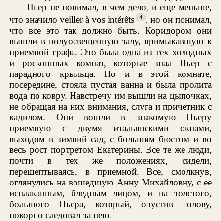
Пьер не понимал, в чем дело, и еще меньше,
4
что значило veiller à vos intérêts
, но он понимал,
что все это так должно быть. Коридором они
вышли в полуосвещенную залу, примыкавшую к
приемной графа. Это была одна из тех холодных
и роскошных комнат, которые знал Пьер с
парадного крыльца. Но и в этой комнате,
посередине, стояла пустая ванна и была пролита
вода по ковру. Навстречу им вышли на цыпочках,
не обращая на них внимания, слуга и причетник с
кадилом. Они вошли в знакомую Пьеру
приемную с двумя итальянскими окнами,
выходом в зимний сад, с большим бюстом и во
весь рост портретом Екатерины. Все те же люди,
почти в тех же положениях, сидели,
перешептываясь, в приемной. Все, смолкнув,
оглянулись на вошедшую Анну Михайловну, с ее
исплаканным, бледным лицом, и на толстого,
большого Пьера, который, опустив голову,
покорно следовал за нею.