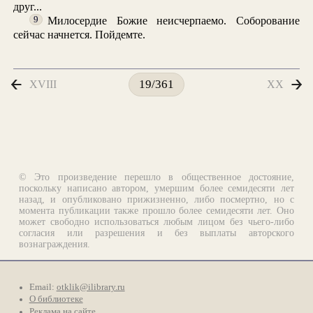
друг...
Милосердие Божие неисчерпаемо. Соборование
9
сейчас начнется. Пойдемте.
XVIII
XX
19/361
© Это произведение перешло в общественное достояние,
поскольку написано автором, умершим более семидесяти лет
назад, и опубликовано прижизненно, либо посмертно, но с
момента публикации также прошло более семидесяти лет. Оно
может свободно использоваться любым лицом без чьего-либо
согласия или разрешения и без выплаты авторского
вознаграждения.
Email:
otklik@ilibrary.ru
О библиотеке
Реклама на сайте