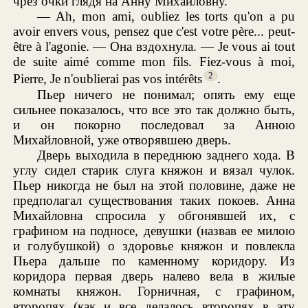
чрез очки глядя на Анну Михайловну.
— Ah, mon ami, oubliez les torts qu'on a pu
avoir envers vous, pensez que c'est votre père... peut-
être à l'agonie. — Она вздохнула. — Je vous ai tout
de suite aimé comme mon fils. Fiez-vous à moi,
2
Pierre, Je n'oublierai pas vos intérêts
.
Пьер ничего не понимал; опять ему еще
сильнее показалось, что все это так должно быть,
и он покорно последовал за Анною
Михайловной, уже отворявшею дверь.
Дверь выходила в переднюю заднего хода. В
углу сидел старик слуга княжон и вязал чулок.
Пьер никогда не был на этой половине, даже не
предполагал существования таких покоев. Анна
Михайловна спросила у обгонявшей их, с
графином на подносе, девушки (назвав ее милою
и голубушкой) о здоровье княжон и повлекла
Пьера дальше по каменному коридору. Из
коридора первая дверь налево вела в жилые
комнаты княжон. Горничная, с графином,
второпях (как и все делалось второпях в эту