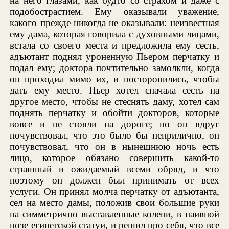
на него глазами, как будто со страхом и даже с
подобострастием. Ему оказывали уважение,
какого прежде никогда не оказывали: неизвестная
ему дама, которая говорила с духовными лицами,
встала со своего места и предложила ему сесть,
адъютант поднял уроненную Пьером перчатку и
подал ему; доктора почтительно замолкли, когда
он проходил мимо их, и посторонились, чтобы
дать ему место. Пьер хотел сначала сесть на
другое место, чтобы не стеснять даму, хотел сам
поднять перчатку и обойти докторов, которые
вовсе и не стояли на дороге; но он вдруг
почувствовал, что это было бы неприлично, он
почувствовал, что он в нынешнюю ночь есть
лицо, которое обязано совершить какой-то
страшный и ожидаемый всеми обряд, и что
поэтому он должен был принимать от всех
услуги. Он принял молча перчатку от адъютанта,
сел на место дамы, положив свои большие руки
на симметрично выставленные колени, в наивной
позе египетской статуи, и решил про себя, что все