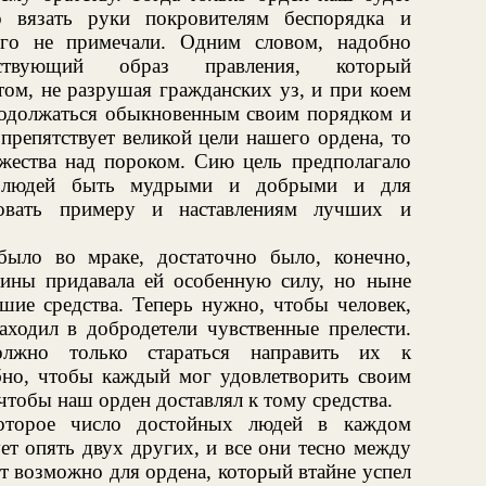
о вязать руки покровителям беспорядка и
ого не примечали. Одним словом, надобно
ствующий образ правления, который
том, не разрушая гражданских уз, и при коем
родолжаться обыкновенным своим порядком и
 препятствует великой цели нашего ордена, то
ржества над пороком. Сию цель предполагало
о людей быть мудрыми и добрыми и для
довать примеру и наставлениям лучших и
было во мраке, достаточно было, конечно,
тины придавала ей особенную силу, но ныне
шие средства. Теперь нужно, чтобы человек,
аходил в добродетели чувственные прелести.
должно только стараться направить их к
бно, чтобы каждый мог удовлетворить своим
чтобы наш орден доставлял к тому средства.
оторое число достойных людей в каждом
ет опять двух других, и все они тесно между
ет возможно для ордена, который втайне успел