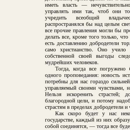
иметь власть — нечувствительн
управлять ими так, чтоб они т
учредить всеобщий владыче
распространялся бы над целым све
все прочие правления могли бы п
делать все, кроме того только, что
есть доставлению добродетели то
само христианство. Оно учил
собственной своей выгоды сле
мудрейших человеков.
Тогда, когда все погружено 
одного проповедания: новость ис
потребны для нас гораздо сильней
управляемый своими чувствами, н
Нельзя искоренить страстей; 
благородной цели, и потому надо
страстям в пределах добродетели и 
Как скоро будет у нас нек
государстве, каждый из них образу
собой соединятся, — тогда все буд