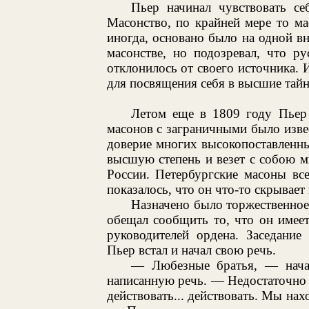
Пьер начинал чувствовать се
Масонство, по крайней мере то мас
иногда, основано было на одной в
масонстве, но подозревал, что р
отклонилось от своего источника. 
для посвящения себя в высшие тайн
Летом еще в 1809 году Пьер 
масонов с заграничными было извес
доверие многих высокопоставленны
высшую степень и везет с собою м
России. Петербургские масоны все
показалось, что он что-то скрывает 
Назначено было торжественное 
обещал сообщить то, что он имее
руководителей ордена. Заседани
Пьер встал и начал свою речь.
— Любезные братья, — начал
написанную речь. — Недостаточно
действовать... действовать. Мы нах