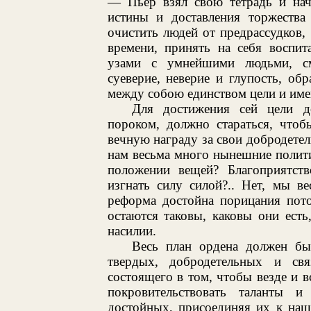
— Пьер взял свою тетрадь и нач
истины и доставления торжеств
очистить людей от предрассудков,
времени, принять на себя воспит
узами с умнейшими людьми, см
суеверие, неверие и глупость, об
между собою единством цели и име
Для достижения сей цели д
пороком, должно стараться, чтоб
вечную награду за свои добродетел
нам весьма много нынешние полити
положении вещей? Благоприятств
изгнать силу силой?.. Нет, мы ве
реформа достойна порицания пото
остаются таковы, каковы они ест
насилии.
Весь план ордена должен бы
твердых, добродетельных и свя
состоящего в том, чтобы везде и в
покровительствовать таланты и
достойных, присоединяя их к наш