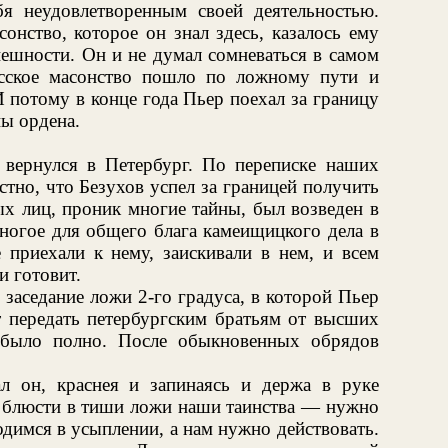
бя неудовлетворенным своей деятельностью.
онство, которое он знал здесь, казалось ему
нешности. Он и не думал сомневаться в самом
усское масонство пошло по ложному пути и
И потому в конце года Пьер поехал за границу
ы ордена.
вернулся в Петербург. По переписке наших
тно, что Безухов успел за границей получить
х лиц, проник многие тайны, был возведен в
ногое для общего блага камеищицкого дела в
 приехали к нему, заискивали в нем, и всем
и готовит.
заседание ложи 2-го градуса, в которой Пьер
т передать петербургским братьям от высших
е было полно. После обыкновенных обрядов
 он, краснея и запинаясь и держа в руке
 блюсти в тиши ложи наши таинства — нужно
одимся в усыплении, а нам нужно действовать.