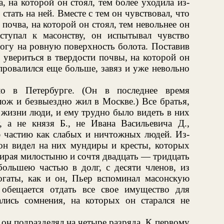
а, на которой он стоял, тем более уходила из-
 стать на ней. Вместе с тем он чувствовал, что
почва, на которой он стоял, тем невольнее он
ступал к масонству, он испытывал чувство
ногу на ровную поверхность болота. Поставив
 увериться в твердости почвы, на которой он
провалился еще больше, завяз и уже невольно
о в Петербурге. (Он в последнее время
лож и безвыездно жил в Москве.) Все братья,
жизни люди, и ему трудно было видеть в них
, а не князя Б., не Ивана Васильевича Д.,
 частию как слабых и ничтожных людей. Из-
 он видел на них мундиры и кресты, которых
бирая милостыню и сочтя двадцать — тридцать
большею частью в долг, с десяти членов, из
гаты, как и он, Пьер вспоминал масонскую
обещается отдать все свое имущество для
лись сомнения, на которых он старался не
 он подразделял на четыре разряда. К первому