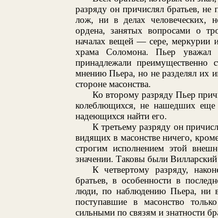
разряду он причислял братьев, не
лож, ни в делах человеческих, н
ордена, занятых вопросами о тр
началах вещей — сере, меркурии и
храма Соломона. Пьер уважал э
принадлежали преимущественно с
мнению Пьера, но не разделял их и
стороне масонства.
Ко второму разряду Пьер прич
колеблющихся, не нашедших еще 
надеющихся найти его.
К третьему разряду он причисл
видящих в масонстве ничего, кро
строгим исполнением этой внешн
значении. Таковы были Вилларский 
К четвертому разряду, након
братьев, в особенности в послед
люди, по наблюдению Пьера, ни 
поступавшие в масонство тольк
сильными по связям и знатности бр