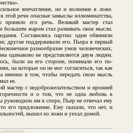
чества».
 сильное впечатление, но и волнение в ложе.
 в этой речи опасные замыслы иллюминатства,
 приняло его речь. Великий мастер стал
и большим жаром стал развивать свои мысли.
едания. Составились партии: одни обвиняли
ве; другие поддерживали его. Пьера в первый
бесконечное разнообразие умов человеческих,
тина одинаково не представляется двум людям.
лось, были на его стороне, понимали его по-
ми, на которые он не мог согласиться, так как
ла именно в том, чтобы передать свою мысль
мал ее.
ий мастер с недоброжелательством и иронией
 горячности и о том, что не одна любовь к
ы руководило им в споре, Пьер не отвечал ему
то его предложение. Ему сказали, что нет, и
льностей, вышел из ложи и уехал домой.