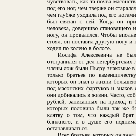
чувствовать, как та почва масонств
под его ног, чем тверже он старался
чем глубже уходила под его ногами 
был связан с ней. Когда он при
человека, доверчиво становящего 
ногу, он провалился. Чтобы вполне
стоял, он поставил другую ногу и 
ходил по колено в болоте.
Иосифа Алексеевича не был
отстранился от дел петербургских 
члены лож были Пьеру знакомые в 
только братьев по каменщичеству
которых он знал в жизни большею
под масонских фартуков и знаков
они добивались в жизни. Часто, со
рублей, записанных на приход и 
которых половина были так же бо
клятву о том, что каждый брат 
ближнего, и в душе его поднима
останавливаться.
Всех братьев, которых он знал,