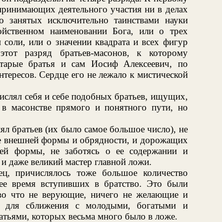
 принимающих деятельного участия ни в делах
о занятых исключительно таинствами науки
ойственном наименовании Бога, или о трех
 соли, или о значении квадрата и всех фигур
тот разряд братьев-масонов, к которому
тарые братья и сам Иосиф Алексеевич, по
нтересов. Сердце его не лежало к мистической
ислял себя и себе подобных братьев, ищущих,
в масонстве прямого и понятного пути, но
ял братьев (их было самое большое число), не
ме внешней формы и обрядности, и дорожащих
ей формы, не заботясь о ее содержании и
и даже великий мастер главной ложи.
ец, причислялось тоже большое количество
нее время вступивших в братство. Это были
во что не верующие, ничего не желающие и
о для сближения с молодыми, богатыми и
атьями, которых весьма много было в ложе.