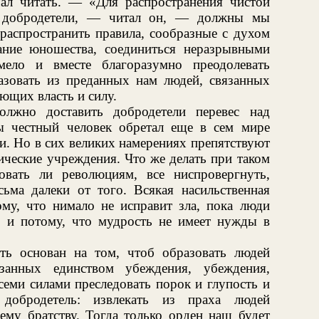
ал читать. — «Для распространения чистой
а добродетели, — читал он, — должны мы
 распространить правила, сообразные с духом
ание юношества, соединиться неразрывными
ело и вместе благоразумно преодолевать
разовать из преданных нам людей, связанных
ющих власть и силу.
олжно доставить добродетели перевес над
ы честный человек обретал еще в сем мире
и. Но в сих великих намерениях препятствуют
ческие учреждения. Что же делать при таком
овать ли революциям, все ниспровергнуть,
сьма далеки от того. Всякая насильственная
му, что нимало не исправит зла, пока люди
ь, и потому, что мудрость не имеет нужды в
ть основан на том, чтоб образовать людей
занных единством убеждения, убеждения,
семи силами преследовать порок и глупость и
 добродетель: извлекать из праха людей
ему братству. Тогда только орден наш будет