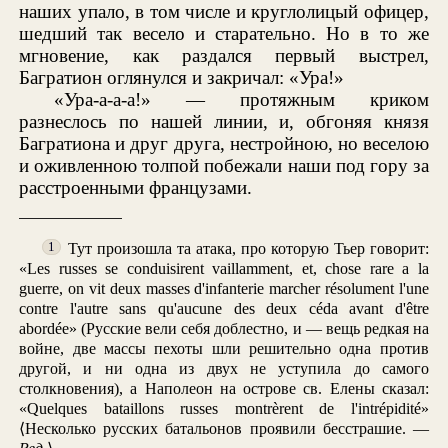
наших упало, в том числе и круглолицый офицер,
шедший так весело и старательно. Но в то же
мгновение, как раздался первый выстрел,
Багратион оглянулся и закричал: «Ура!»
«Ура-а-а-а!» — протяжным криком
разнеслось по нашей линии, и, обгоняя князя
Багратиона и друг друга, нестройною, но веселою
и оживленною толпой побежали наши под гору за
расстроенными французами.
Тут произошла та атака, про которую Тьер говорит:
1
«Les russes se conduisirent vaillamment, et, chose rare a la
guerre, on vit deux masses d'infanterie marcher résolument l'une
contre l'autre sans qu'aucune des deux céda avant d'être
abordée» (Русские вели себя доблестно, и — вещь редкая на
войне, две массы пехоты шли решительно одна против
другой, и ни одна из двух не уступила до самого
столкновения), а Наполеон на острове св. Елены сказал:
«Quelques bataillons russes montrèrent de l'intrépidité»
⟨Несколько русских батальонов проявили бесстрашие. —