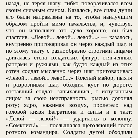
назад, не теряя шагу, гибко поворачивался всем
своим сильным станом. Казалось, все силы души
его были направлены на то, чтобы наилучшим
образом пройти мимо начальства, и, чувствуя,
что он исполняет это дело хорошо, он был
счастлив. «Левой... левой... левой...» — казалось,
внутренно приговаривал он через каждый шаг, и
по этому такту с разнообразно строгими лицами
двигалась стена солдатских фигур, отягченных
ранцами и ружьями, как будто каждый из этих
сотен солдат мысленно через шаг приговаривал:
«Левой... левой... левой...» Толстый майор, пыхтя
и разрознивая шаг, обходил куст по дороге;
отставший солдат, запыхавшись, с испуганным
лицом за свою неисправность, рысью догонял
роту; ядро, нажимая воздух, пролетело над
головой князя Багратиона и свиты и в такт:
«Левой — левой!» — ударилось в колонну.
«Сомкнись!» — послышался щеголяющий голос
ротного командира. Солдаты дугой обходили