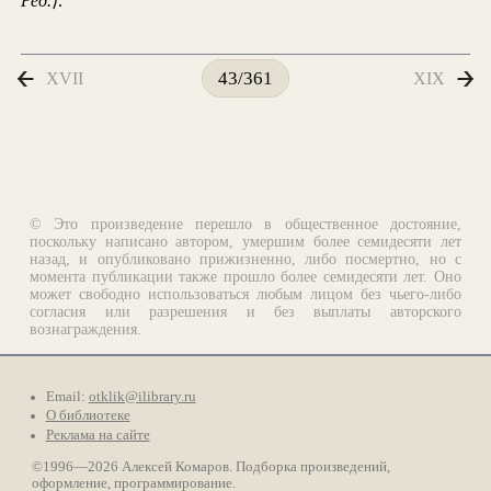
Ред.
⟩.
XVII
XIX
43/361
© Это произведение перешло в общественное достояние,
поскольку написано автором, умершим более семидесяти лет
назад, и опубликовано прижизненно, либо посмертно, но с
момента публикации также прошло более семидесяти лет. Оно
может свободно использоваться любым лицом без чьего-либо
согласия или разрешения и без выплаты авторского
вознаграждения.
Email:
otklik@ilibrary.ru
О библиотеке
Реклама на сайте
©1996—2026 Алексей Комаров. Подборка произведений,
оформление, программирование.