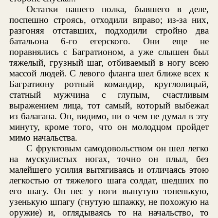
Остатки нашего полка, бывшего в деле,
поспешно строясь, отходили вправо; из-за них,
разгоняя отставших, подходили стройно два
батальона 6-го егерского. Они еще не
поравнялись с Багратионом, а уже слышен был
тяжелый, грузный шаг, отбиваемый в ногу всею
массой людей. С левого фланга шел ближе всех к
Багратиону ротный командир, круглолицый,
статный мужчина с глупым, счастливым
выражением лица, тот самый, который выбежал
из балагана. Он, видимо, ни о чем не думал в эту
минуту, кроме того, что он молодцом пройдет
мимо начальства.
С фруктовым самодовольством он шел легко
на мускулистых ногах, точно он плыл, без
малейшего усилия вытягиваясь и отличаясь этою
легкостью от тяжелого шага солдат, шедших по
его шагу. Он нес у ноги вынутую тоненькую,
узенькую шпагу (гнутую шпажку, не похожую на
оружие) и, оглядываясь то на начальство, то