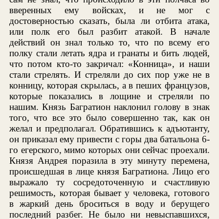
вверенных ему войсках, и не мог с
достоверностью сказать, была ли отбита атака,
или полк его был разбит атакой. В начале
действий он знал только то, что по всему его
полку стали летать ядра и гранаты и бить людей,
что потом кто-то закричал: «Конница», и наши
стали стрелять. И стреляли до сих пор уже не в
конницу, которая скрылась, а в пеших французов,
которые показались в лощине и стреляли по
нашим. Князь Багратион наклонил голову в знак
того, что все это было совершенно так, как он
желал и предполагал. Обратившись к адъютанту,
он приказал ему привести с горы два батальона 6-
го егерского, мимо которых они сейчас проехали.
Князя Андрея поразила в эту минуту перемена,
происшедшая в лице князя Багратиона. Лицо его
выражало ту сосредоточенную и счастливую
решимость, которая бывает у человека, готового
в жаркий день броситься в воду и берущего
последний разбег. Не было ни невыспавшихся,