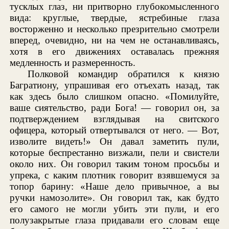
тусклых глаз, ни притворно глубокомысленного
вида: круглые, твердые, ястребиные глаза
восторженно и несколько презрительно смотрели
вперед, очевидно, ни на чем не останавливаясь,
хотя в его движениях оставалась прежняя
медленность и размеренность.
Полковой командир обратился к князю
Багратиону, упрашивая его отъехать назад, так
как здесь было слишком опасно. «Помилуйте,
ваше сиятельство, ради Бога! — говорил он, за
подтверждением взглядывая на свитского
офицера, который отвертывался от него. — Вот,
изволите видеть!» Он давал заметить пули,
которые беспрестанно визжали, пели и свистели
около них. Он говорил таким тоном просьбы и
упрека, с каким плотник говорит взявшемуся за
топор барину: «Наше дело привычное, а вы
ручки намозолите». Он говорил так, как будто
его самого не могли убить эти пули, и его
полузакрытые глаза придавали его словам еще