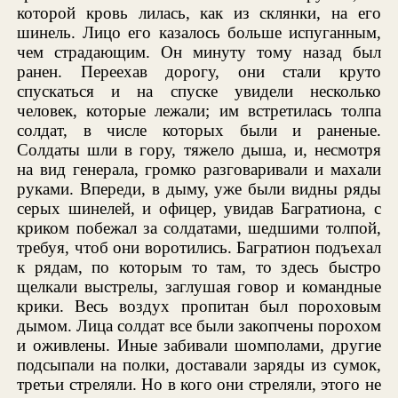
которой кровь лилась, как из склянки, на его
шинель. Лицо его казалось больше испуганным,
чем страдающим. Он минуту тому назад был
ранен. Переехав дорогу, они стали круто
спускаться и на спуске увидели несколько
человек, которые лежали; им встретилась толпа
солдат, в числе которых были и раненые.
Солдаты шли в гору, тяжело дыша, и, несмотря
на вид генерала, громко разговаривали и махали
руками. Впереди, в дыму, уже были видны ряды
серых шинелей, и офицер, увидав Багратиона, с
криком побежал за солдатами, шедшими толпой,
требуя, чтоб они воротились. Багратион подъехал
к рядам, по которым то там, то здесь быстро
щелкали выстрелы, заглушая говор и командные
крики. Весь воздух пропитан был пороховым
дымом. Лица солдат все были закопчены порохом
и оживлены. Иные забивали шомполами, другие
подсыпали на полки, доставали заряды из сумок,
третьи стреляли. Но в кого они стреляли, этого не