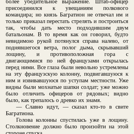
более убедительное выражение. Штаб-офицер
присоединился к увещаниям полкового
командира; но князь Багратион не отвечал им и
только приказал перестать стрелять и построиться
так, чтобы дать место подходившим двум
батальонам. В то время как он говорил, будто
невидимою рукой потянулся справа налево, от
поднявшегося ветра, полог дыма, скрывавший
лощину, и противоположная гора с
двигающимися по ней французами открылась
перед ними. Все глаза были невольно устремлены
на эту французскую колонну, подвигавшуюся к
ним и извивавшуюся по уступам местности. Уже
видны были мохнатые шапки солдат; уже можно
было отличить офицеров от рядовых; видно
было, как трепалось о древко их знамя.
— Славно идут, — сказал кто-то в свите
Багратиона.
Голова колонны спустилась уже в лощину.
Столкновение должно было произойти на этой
стороне спуска...