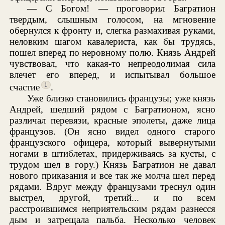
— С Богом! — проговорил Багратион
твердым, слышным голосом, на мгновение
обернулся к фронту и, слегка размахивая руками,
неловким шагом кавалериста, как бы трудясь,
пошел вперед по неровному полю. Князь Андрей
чувствовал, что какая-то непреодолимая сила
влечет его вперед, и испытывал большое
1
счастие
.
Уже близко становились французы; уже князь
Андрей, шедший рядом с Багратионом, ясно
различал перевязи, красные эполеты, даже лица
французов. (Он ясно видел одного старого
французского офицера, который вывернутыми
ногами в штиблетах, придерживаясь за кусты, с
трудом шел в гору.) Князь Багратион не давал
нового приказания и все так же молча шел перед
рядами. Вдруг между французами треснул один
выстрел, другой, третий... и по всем
расстроившимся неприятельским рядам разнесся
дым и затрещала пальба. Несколько человек