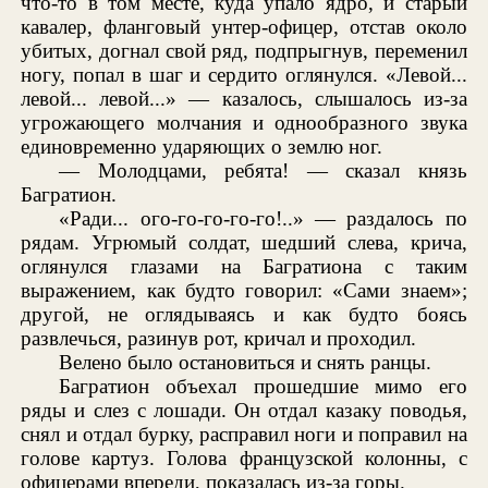
что-то в том месте, куда упало ядро, и старый
кавалер, фланговый унтер-офицер, отстав около
убитых, догнал свой ряд, подпрыгнув, переменил
ногу, попал в шаг и сердито оглянулся. «Левой...
левой... левой...» — казалось, слышалось из-за
угрожающего молчания и однообразного звука
единовременно ударяющих о землю ног.
— Молодцами, ребята! — сказал князь
Багратион.
«Ради... ого-го-го-го-го!..» — раздалось по
рядам. Угрюмый солдат, шедший слева, крича,
оглянулся глазами на Багратиона с таким
выражением, как будто говорил: «Сами знаем»;
другой, не оглядываясь и как будто боясь
развлечься, разинув рот, кричал и проходил.
Велено было остановиться и снять ранцы.
Багратион объехал прошедшие мимо его
ряды и слез с лошади. Он отдал казаку поводья,
снял и отдал бурку, расправил ноги и поправил на
голове картуз. Голова французской колонны, с
офицерами впереди, показалась из-за горы.