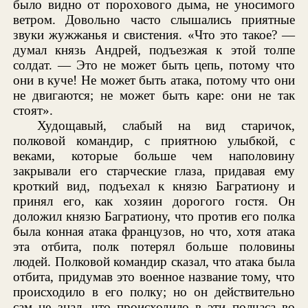
было видно от порохового дыма, не уносимого
ветром. Довольно часто слышались приятные
звуки жужжанья и свистения. «Что это такое? —
думал князь Андрей, подъезжая к этой толпе
солдат. — Это не может быть цепь, потому что
они в куче! Не может быть атака, потому что они
не двигаются; не может быть каре: они не так
стоят».
Худощавый, слабый на вид старичок,
полковой командир, с приятною улыбкой, с
веками, которые больше чем наполовину
закрывали его старческие глаза, придавая ему
кроткий вид, подъехал к князю Багратиону и
принял его, как хозяин дорогого гостя. Он
доложил князю Багратиону, что против его полка
была конная атака французов, но что, хотя атака
эта отбита, полк потерял больше половины
людей. Полковой командир сказал, что атака была
отбита, придумав это военное название тому, что
происходило в его полку; но он действительно
сам не знал, что происходило в эти полчаса во