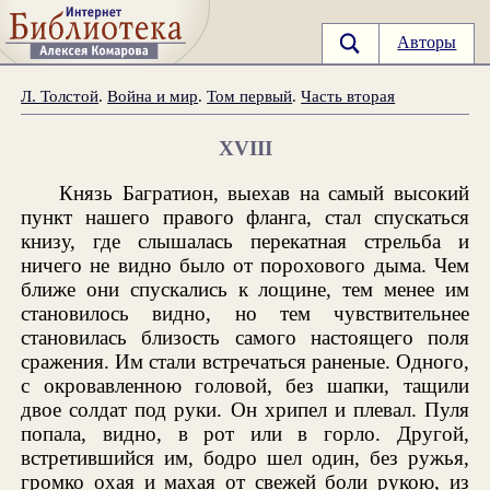
Авторы
Л. Толстой
.
Война и мир
.
Том первый
.
Часть вторая
XVIII
Князь Багратион, выехав на самый высокий
пункт нашего правого фланга, стал спускаться
книзу, где слышалась перекатная стрельба и
ничего не видно было от порохового дыма. Чем
ближе они спускались к лощине, тем менее им
становилось видно, но тем чувствительнее
становилась близость самого настоящего поля
сражения. Им стали встречаться раненые. Одного,
с окровавленною головой, без шапки, тащили
двое солдат под руки. Он хрипел и плевал. Пуля
попала, видно, в рот или в горло. Другой,
встретившийся им, бодро шел один, без ружья,
громко охая и махая от свежей боли рукою, из