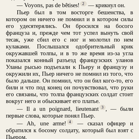
2
— Voyons, pas de bêtises!
— крикнул он.
Пьер был в том восторге бешенства, в
котором он ничего не помнил и в котором силы
его удесятерялись. Он бросился на босого
француза и, прежде чем тот успел вынуть свой
тесак, уже сбил его с ног и молотил по нем
кулаками. Послышался одобрительный крик
окружавшей толпы, и в то же время из-за угла
показался конный разъезд французских уланов
Уланы рысью подъехали к Пьеру и французу и
окружили их, Пьер ничего не помнил из того, что
было дальше. Он помнил, что он бил кого-то, его
били и что под конец он почувствовал, что руки
его связаны, что толпа французских солдат стоит
вокруг него и обыскивает его платье.
3
— Il a un poignard, lieutenant
, — были
первые слова, которые понял Пьер.
4
— Ah, une arme!
— сказал офицер и
обратился к босому солдату, который был взят с
Пьером.