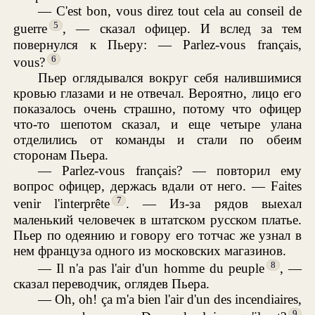
— C'est bon, vous direz tout cela au conseil de
5
guerre
, — сказал офицер. И вслед за тем
повернулся к Пьеру: — Parlez-vous français,
6
vous?
Пьер оглядывался вокруг себя налившимися
кровью глазами и не отвечал. Вероятно, лицо его
показалось очень страшно, потому что офицер
что-то шепотом сказал, и еще четыре улана
отделились от команды и стали по обеим
сторонам Пьера.
— Parlez-vous français? — повторил ему
вопрос офицер, держась вдали от него. — Faites
7
venir l'interprête
. — Из-за рядов выехал
маленький человечек в штатском русском платье.
Пьер по одеянию и говору его тотчас же узнал в
нем француза одного из московских магазинов.
8
— Il n'a pas l'air d'un homme du peuple
, —
сказал переводчик, оглядев Пьера.
— Oh, oh! ça m'a bien l'air d'un des incendiaires,
9