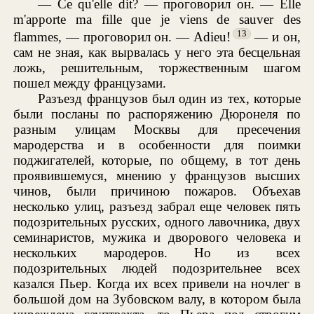
— Ce qu'elle dit? — проговорил он. — Elle
m'apporte ma fille que je viens de sauver des
13
flammes, — проговорил он. — Adieu!
— и он,
сам не зная, как вырвалась у него эта бесцельная
ложь, решительным, торжественным шагом
пошел между французами.
Разъезд французов был один из тех, которые
были посланы по распоряжению Дюронеля по
разным улицам Москвы для пресечения
мародерства и в особенности для поимки
поджигателей, которые, по общему, в тот день
проявившемуся, мнению у французов высших
чинов, были причиною пожаров. Объехав
несколько улиц, разъезд забрал еще человек пять
подозрительных русских, одного лавочника, двух
семинаристов, мужика и дворового человека и
нескольких мародеров. Но из всех
подозрительных людей подозрительнее всех
казался Пьер. Когда их всех привели на ночлег в
большой дом на Зубовском валу, в котором была