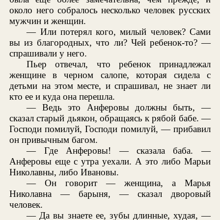
около него собралось несколько человек русских
мужчин и женщин.
— Или потерял кого, милый человек? Сами
вы из благородных, что ли? Чей ребенок-то? —
спрашивали у него.
Пьер отвечал, что ребенок принадлежал
женщине в черном салопе, которая сидела с
детьми на этом месте, и спрашивал, не знает ли
кто ее и куда она перешла.
— Ведь это Анферовы должны быть, —
сказал старый дьякон, обращаясь к рябой бабе. —
Господи помилуй, Господи помилуй, — прибавил
он привычным багом.
— Где Анферовы! — сказала баба. —
Анферовы еще с утра уехали. А это либо Марьи
Николавны, либо Ивановы.
— Он говорит — женщина, а Марья
Николавна — барыня, — сказал дворовый
человек.
— Да вы знаете ее, зубы длинные, худая, —