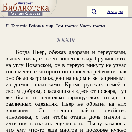
Авторы
Л. Толстой
.
Война и мир
.
Том третий
.
Часть третья
XXXIV
Когда Пьер, обежав дворами и переулками,
вышел назад с своей ношей к саду Грузинского,
на углу Поварской, он в первую минуту не узнал
того места, с которого он пошел за ребенком: так
оно было загромождено народом и вытащенными
из домов пожитками. Кроме русских семей с
своим добром, спасавшихся здесь от пожара, тут
же было и несколько французских солдат в
различных одеяниях. Пьер не обратил на них
внимания. Он спешил найти семейство
чиновника, с тем чтобы отдать дочь матери и
идти опять спасать еще кого-то. Пьеру казалось,
что ему что-то еще многое и поскорее нужно