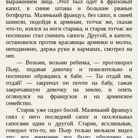
выражением лица. Этот был одет в фризовый
капот, в синие штаны и большие рваные
ботфорты. Маленький француз, без сапог, в синей
шинели, подойдя к армянам, тотчас же, сказав
что-то, взялся за ноги старика, и старик тотчас же
поспешно стал снимать сапоги. Другой, в капоте,
остановился против красавицы армянки и молча,
неподвижно, держа руки в карманах, смотрел на
нее.
— Возьми, возьми ребенка, — проговорил
Пьер, подавая девочку и повелительно и
поспешно обращаясь к бабе. — Ты отдай им,
отдай! — закричал он почти на бабу, сажая
закричавшую девочку на землю, и опять
оглянулся на французов и на армянское
семейство.
Старик уже сидел босой. Маленький француз
снял с него последний сапог и похлопывал
сапогами один о другой. Старик, всхлипывая,
говорил что-то, но Пьер только мельком видел
это; все внимание его было обращено на