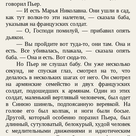
говорил Пьер.
— И есть Марья Николавна. Они ушли в сад,
как тут волки-то эти налетели, — сказала баба,
указывая на французских солдат.
— О, Господи помилуй, — прибавил опять
дьякон.
— Вы пройдите вот туда-то, они там. Она и
есть. Все убивалась, плакала, — сказала опять
баба. — Она и есть. Вот сюда-то.
Но Пьер не слушал бабу. Он уже несколько
секунд, не спуская глаз, смотрел на то, что
делалось в нескольких шагах от него. Он смотрел
на армянские семейство и двух французских
солдат, подошедших к армянам. Один из этих
солдат, маленький вертлявый человечек, был одет
в Синюю шинель, подпоясанную веревкой. На
голове его был колпак, и ноги были босые.
Другой, который особенно поразил Пьера, был
длинный, сутуловатый, белокурый, худой человек
с медлительными движениями и идиотическим