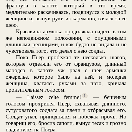
француза в капоте, который в это время,
медлительно раскачиваясь, подвинулся к молодой
женщине и, вынув руки из карманов, взялся за ее
шею.
Красавица армянка продолжала сидеть в том
же неподвижном положении, с опущенными
длинными ресницами, и как будто не видала и не
чувствовала того, что делал с нею солдат.
Пока Пьер пробежал те несколько шагов,
которые отделяли его от французов, длинный
мародер в капоте уж рвал с шеи армянки
ожерелье, которое было на ней, и молодая
женщина, хватаясь руками за шею, кричала
пронзительным голосом.
1
— Laissez celte femme!
— бешеным
голосом прохрипел Пьер, схватывая длинного,
сутуловатого солдата за плечи и отбрасывая его.
Солдат упал, приподнялся и побежал прочь. Но
товарищ его, бросив сапоги, вынул тесак и грозно
надвинулся на Пьера.