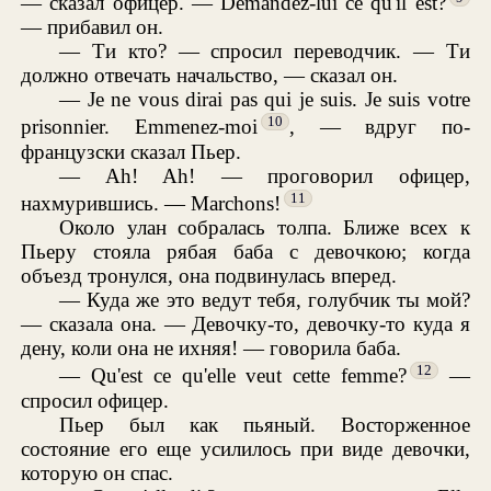
— сказал офицер. — Demandez-lui ce qu'il est?
— прибавил он.
— Ти кто? — спросил переводчик. — Ти
должно отвечать начальство, — сказал он.
— Je ne vous dirai pas qui je suis. Je suis votre
10
prisonnier. Emmenez-moi
, — вдруг по-
французски сказал Пьер.
— Ah! Ah! — проговорил офицер,
11
нахмурившись. — Marchons!
Около улан собралась толпа. Ближе всех к
Пьеру стояла рябая баба с девочкою; когда
объезд тронулся, она подвинулась вперед.
— Куда же это ведут тебя, голубчик ты мой?
— сказала она. — Девочку-то, девочку-то куда я
дену, коли она не ихняя! — говорила баба.
12
— Qu'est ce qu'elle veut cette femme?
—
спросил офицер.
Пьер был как пьяный. Восторженное
состояние его еще усилилось при виде девочки,
которую он спас.