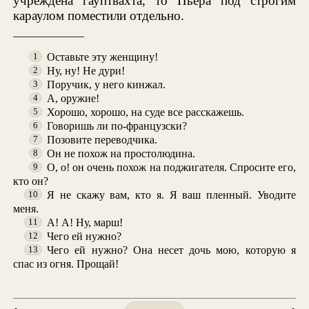
учреждена гауптвахта, то Пьера под строгим
караулом поместили отдельно.
Оставьте эту женщину!
1
Ну, ну! Не дури!
2
Поручик, у него кинжал.
3
А, оружие!
4
Хорошо, хорошо, на суде все расскажешь.
5
Говоришь ли по-французски?
6
Позовите переводчика.
7
Он не похож на простолюдина.
8
О, о! он очень похож на поджигателя. Спросите его,
9
кто он?
Я не скажу вам, кто я. Я ваш пленный. Уводите
10
меня.
А! А! Ну, марш!
11
Чего ей нужно?
12
Чего ей нужно? Она несет дочь мою, которую я
13
спас из огня. Прощай!