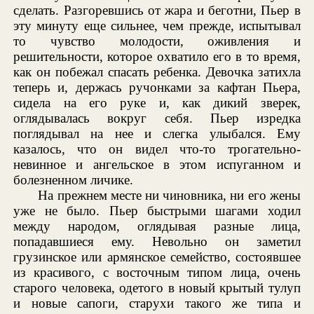
сделать. Разгоревшись от жара и беготни, Пьер в
эту минуту еще сильнее, чем прежде, испытывал
то чувство молодости, оживления и
решительности, которое охватило его в то время,
как он побежал спасать ребенка. Девочка затихла
теперь и, держась ручонками за кафтан Пьера,
сидела на его руке и, как дикий зверек,
оглядывалась вокруг себя. Пьер изредка
поглядывал на нее и слегка улыбался. Ему
казалось, что он видел что-то трогательно-
невинное и ангельское в этом испуганном и
болезненном личике.
На прежнем месте ни чиновника, ни его жены
уже не было. Пьер быстрыми шагами ходил
между народом, оглядывая разные лица,
попадавшиеся ему. Невольно он заметил
грузинское или армянское семейство, состоявшее
из красивого, с восточным типом лица, очень
старого человека, одетого в новый крытый тулуп
и новые сапоги, старухи такого же типа и