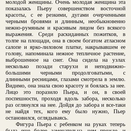
молодой женщины. Очень молодая женщина эта
показалась Пьеру совершенством восточной
красоты, с ее резкими, дугами очерченными
черными бровями и длинным, необыкновенно
нежно-румяным и красивым лицом без всякого
выражения. Среди раскиданных пожитков, в
толпе на площади, она в своем богатом атласном
салопе и ярко-лиловом платке, накрывавшем ее
голову, напоминала нежное тепличное растение,
выброшенное на снег. Она сидела на узлах
несколько позади старухи и неподвижно-
большими черными продолговатыми, с
длинными ресницами, глазами смотрела в землю.
Видимо, она знала свою красоту и боялась за нее.
Лицо это поразило Пьера, и он, в своей
поспешности, проходя вдоль забора, несколько
раз оглянулся на нее. Дойдя до забора и все-таки
не найдя тех, кого ему было нужно, Пьер
остановился, оглядываясь.
Фигура Пьера с ребенком на руках теперь
была еще более замечательна, чем прежде, и