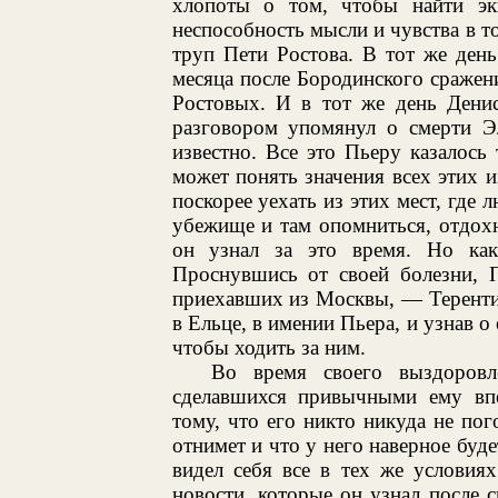
хлопоты о том, чтобы найти эк
неспособность мысли и чувства в т
труп Пети Ростова. В тот же ден
месяца после Бородинского сражени
Ростовых. И в тот же день Дени
разговором упомянул о смерти Эл
известно. Все это Пьеру казалось 
может понять значения всех этих и
поскорее уехать из этих мест, где 
убежище и там опомниться, отдохн
он узнал за это время. Но как
Проснувшись от своей болезни, П
приехавших из Москвы, — Терентия
в Ельце, в имении Пьера, и узнав о
чтобы ходить за ним.
Во время своего выздоровл
сделавшихся привычными ему впе
тому, что его никто никуда не пог
отнимет и что у него наверное буде
видел себя все в тех же условия
новости, которые он узнал после с