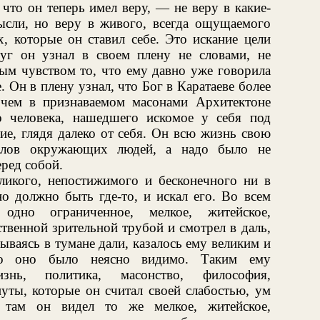
что он теперь имел веру, — не веру в какие-
мысли, но веру в живого, всегда ощущаемого
х, которые он ставил себе. Это искание цели
уг он узнал в своем плену не словами, не
ым чувством то, что ему давно уже говорила
е. Он в плену узнал, что Бог в Каратаеве более
 чем в признаваемом масонами Архитектоне
о человека, нашедшего искомое у себя под
ние, глядя далеко от себя. Он всю жизнь свою
голов окружающих людей, а надо было не
еред собой.
ликого, непостижимого и бесконечного ни в
но должно быть где-то, и искал его. Во всем
одно ограниченное, мелкое, житейское,
твенной зрительной трубой и смотрел в даль,
крываясь в тумане дали, казалось ему великим и
что оно было неясно видимо. Таким ему
изнь, политика, масонство, философия,
нуты, которые он считал своей слабостью, ум
 там он видел то же мелкое, житейское,