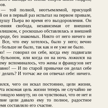
ов.
 — той полной, неотъемлемой, присущей
й он в первый раз испытал на первом привале,
душу Пьера во время его выздоровления. Он
ренняя свобода, независимая от внешних
 излишком, с роскошью обставлялась и внешней
роде, без знакомых. Никто от него ничего не
. Все, что ему хотелось, было у него; вечно
больше не было, так как и ее уже не было.
о! — говорил он себе, когда ему подвигали
бульоном, или когда он на ночь ложился на
 ему вспоминалось, что жены и французов нет
авно! — И по старой привычке он делал себе
у делать? И тотчас же он отвечал себе: ничего.
ился, чего он искал постоянно, цели жизни,
Эта искомая цель жизни теперь не случайно не
тоящую минуту, но он чувствовал, что ее нет и
вие цели давало ему то полное, радостное
емя составляло его счастие.