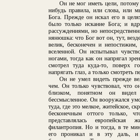
Он не мог иметь цели, потому 
нибудь правила, или слова, или 
Бога. Прежде он искал его в целя
было только искание Бога; и вдр
рассуждениями, но непосредственн
нянюшка: что Бог вот он, тут, везд
велик, бесконечен и непостижим,
вселенной. Он испытывал чувств
ногами, тогда как он напрягал зре
смотрел туда куда-то, поверх 
напрягать глаз, а только смотреть п
Он не умел видеть прежде ве
чем. Он только чувствовал, что о
близком, понятном он видел 
бессмысленное. Он вооружался умс
туда, где это мелкое, житейское, с
бесконечным оттого только, 
представлялась европейская ж
филантропия. Но и тогда, в те ми
его проникал и в эту даль, и