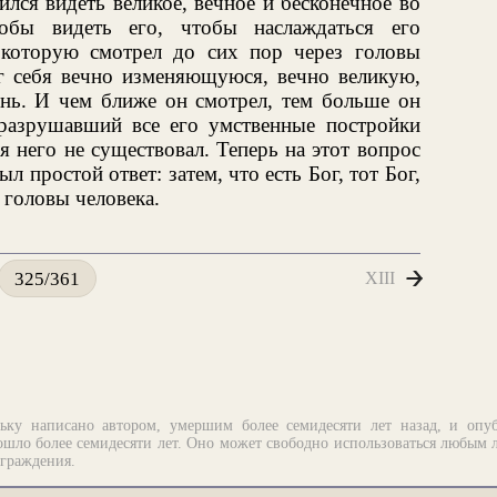
лся видеть великое, вечное и бесконечное во
тобы видеть его, чтобы наслаждаться его
 которую смотрел до сих пор через головы
уг себя вечно изменяющуюся, вечно великую,
ь. И чем ближе он смотрел, тем больше он
разрушавший все его умственные постройки
я него не существовал. Теперь на этот вопрос
л простой ответ: затем, что есть Бог, тот Бог,
с головы человека.
XIII
325/361
ьку написано автором, умершим более семидесяти лет назад, и опу
шло более семидесяти лет. Оно может свободно использоваться любым 
аграждения.