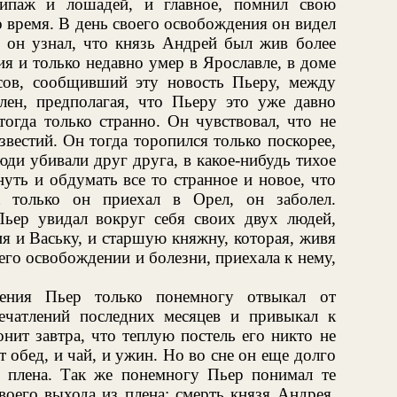
ипаж и лошадей, и главное, помнил свою
о время. В день своего освобождения он видел
ь он узнал, что князь Андрей был жив более
я и только недавно умер в Ярославле, в доме
сов, сообщивший эту новость Пьеру, между
ен, предполагая, что Пьеру это уже давно
тогда только странно. Он чувствовал, что не
звестий. Он тогда торопился только поскорее,
люди убивали друг друга, в какое-нибудь тихое
уть и обдумать все то странное и новое, что
 только он приехал в Орел, он заболел.
ьер увидал вокруг себя своих двух людей,
 и Ваську, и старшую княжну, которая, живя
 его освобождении и болезни, приехала к нему,
ения Пьер только понемногу отвыкал от
чатлений последних месяцев и привыкал к
онит завтра, что теплую постель его никто не
т обед, и чай, и ужин. Но во сне он еще долго
х плена. Так же понемногу Пьер понимал те
воего выхода из плена: смерть князя Андрея,