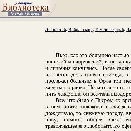
Л. Толстой
.
Война и мир
.
Том четвертый
.
Ча
Пьер, как это большею частью 
лишений и напряжений, испытанных 
и лишения кончились. После своег
на третий день своего приезда, в
пролежал больным в Орле три меся
желчная горячка. Несмотря на то, ч
пить лекарства, он все-таки выздоро
Все, что было с Пьером со вре
в нем почти никакого впечатлен
дождливую, то снежную погоду, вн
боку; помнил общее впечатлен
тревожившее его любопытство офиц