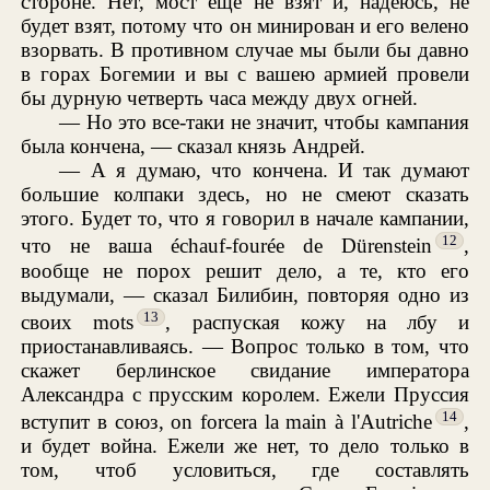
стороне. Нет, мост еще не взят и, надеюсь, не
будет взят, потому что он минирован и его велено
взорвать. В противном случае мы были бы давно
в горах Богемии и вы с вашею армией провели
бы дурную четверть часа между двух огней.
— Но это все-таки не значит, чтобы кампания
была кончена, — сказал князь Андрей.
— А я думаю, что кончена. И так думают
большие колпаки здесь, но не смеют сказать
этого. Будет то, что я говорил в начале кампании,
12
что не ваша échauf-fourée de Dürenstein
,
вообще не порох решит дело, а те, кто его
выдумали, — сказал Билибин, повторяя одно из
13
своих mots
, распуская кожу на лбу и
приостанавливаясь. — Вопрос только в том, что
скажет берлинское свидание императора
Александра с прусским королем. Ежели Пруссия
14
вступит в союз, on forcera la main à l'Autriche
,
и будет война. Ежели же нет, то дело только в
том, чтоб условиться, где составлять