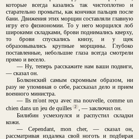
которые всегда казались так чистоплотно и
старательно промыты, как кончики пальцев после
бани. Движения этих морщин составляли главную
игру его физиономии. То у него морщился лоб
широкими складками, брови поднимались кверху,
то брови спускались книзу, и у щек
образовывались крупные морщины. Глубоко
поставленные, небольшие глаза всегда смотрели
прямо и весело.
— Ну, теперь расскажите нам ваши подвиги,
— сказал он.
Болконский самым скромным образом, ни
разу не упоминая о себе, рассказал дело и прием
военного министра.
— Ils m'ont reçu avec ma nouvelle, comme un
2
chien dans un jeu de quilles
, — заключил он.
Билибин усмехнулся и распустил складки
кожи.
— Cependant, mon cher, — сказал он,
рассматривая издалека свой ноготь и подбирая