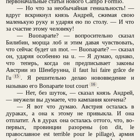
первоначальные статьи нового Campo Formio.
— Но что за необычайная гениальность! —
вдруг вскрикнул князь Андрей, сжимая свою
маленькую руку и ударяя ею по столу. — И что
за счастие этому человеку!
— Buonaparte? — вопросительно сказал
Билибин, морща лоб и этим давая чувствовать,
что сейчас будет un mot. — Buonaparte? — сказал
он, ударяя особенно на u. — Я думаю, однако,
что теперь, когда он предписывает законы
Австрии из Шенбрунна, il faut lui faire grâce de
15
l'u
. Я решительно делаю нововведение и
16
называю его Bonaparte tout court
.
— Нет, без шуток, — сказал князь Андрей,
— неужели вы думаете, что кампания кончена?
— Я вот что думаю. Австрия осталась в
дураках, а она к этому не привыкла. И она
отплатит. А в дурах она осталась оттого, что, во-
первых, провинции разорены (on dit, le
православное est terrible pour le pillage), армия