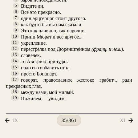
Видите ли.
5
Все это прекрасно.
6
один эрцгерцог стоит другого.
7
как будто бы вы нам сказали.
8
Это как нарочно, как нарочно.
9
Принц Мюрат и все другое...
10
укрепление.
11
перестрелка под Дюренштейном
(франц. и нем.).
12
словечек.
13
то Австрию принудят.
14
надо его избавить от
u
.
15
просто Бонапарт.
16
говорят, православное жестоко грабит... ради
17
прекрасных глаз.
между нами, мой милый.
18
Поживем — увидим.
19
IX
XI
35/361