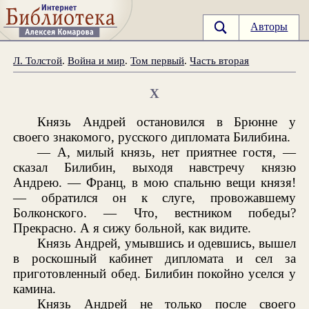
Авторы
Л. Толстой
.
Война и мир
.
Том первый
.
Часть вторая
X
Князь Андрей остановился в Брюнне у
своего знакомого, русского дипломата Билибина.
— А, милый князь, нет приятнее гостя, —
сказал Билибин, выходя навстречу князю
Андрею. — Франц, в мою спальню вещи князя!
— обратился он к слуге, провожавшему
Болконского. — Что, вестником победы?
Прекрасно. А я сижу больной, как видите.
Князь Андрей, умывшись и одевшись, вышел
в роскошный кабинет дипломата и сел за
приготовленный обед. Билибин покойно уселся у
камина.
Князь Андрей не только после своего