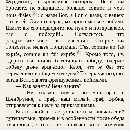
Фердинанд покрывается позором. Вену вы
бросаете, не защищаете больше, comme si vous
8
nous disiez
: с нами Бог, а Бог с вами, с вашею
столицей. Один генерал, которого мы все любили,
Шмит: вы его подводите под пулю и поздравляете
нас с победой!.. Согласитесь, что
раздразнительнее того известия, которое вы
привозите, нельзя придумать. C'est comme un fait
9
exprès, comme un fait exprès
. Кроме того, ну,
одержи вы точно блестящую победу, одержи
победу даже эрцгерцог Карл, что ж бы это
переменило в общем ходе дел? Теперь уж поздно,
когда Вена занята французскими войсками.
— Как занята? Вена занята?
— Не только занята, но Бонапарте в
Шенбрунне, а граф, наш милый граф Врбна,
отправляется к нему за приказаниями.
Болконский после усталости и впечатлений
путешествия, приема и в особенности после обеда
чувствовал, что он не понимает всего значения