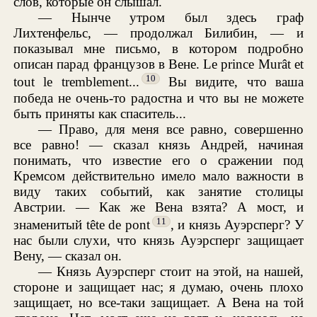
слов, которые он слышал.
— Нынче утром был здесь граф
Лихтенфельс, — продолжал Билибин, — и
показывал мне письмо, в котором подробно
описан парад французов в Вене. Le prince Murât et
10
tout le tremblement...
Вы видите, что ваша
победа не очень-то радостна и что вы не можете
быть приняты как спаситель...
— Право, для меня все равно, совершенно
все равно! — сказал князь Андрей, начиная
понимать, что известие его о сражении под
Кремсом действительно имело мало важности в
виду таких событий, как занятие столицы
Австрии. — Как же Вена взята? А мост, и
11
знаменитый tête de pont
, и князь Ауэрсперг? У
нас были слухи, что князь Ауэрсперг защищает
Вену, — сказал он.
— Князь Ауэрсперг стоит на этой, на нашей,
стороне и защищает нас; я думаю, очень плохо
защищает, но все-таки защищает. А Вена на той