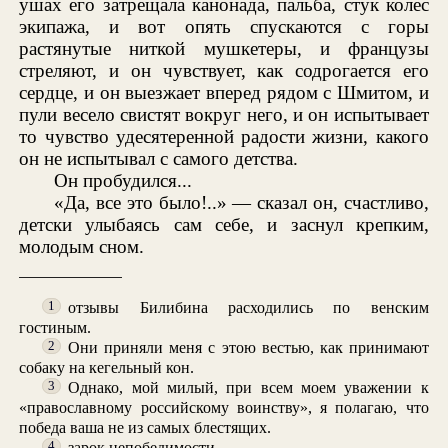
ушах его затрещала канонада, пальба, стук колес
экипажа, и вот опять спускаются с горы
растянутые ниткой мушкетеры, и французы
стреляют, и он чувствует, как содрогается его
сердце, и он выезжает вперед рядом с Шмитом, и
пули весело свистят вокруг него, и он испытывает
то чувство удесятеренной радости жизни, какого
он не испытывал с самого детства.
Он пробудился...
«Да, все это было!..» — сказал он, счастливо,
детски улыбаясь сам себе, и заснул крепким,
молодым сном.
отзывы Билибина расходились по венским
1
гостиным.
Они приняли меня с этою вестью, как принимают
2
собаку на кегельный кон.
Однако, мой милый, при всем моем уважении к
3
«православному российскому воинству», я полагаю, что
победа ваша не из самых блестящих.
зарок непобедимости.
4