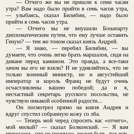
— Отчего же вы не пришли к семи часам
утра? Вам надо было прийти в семь часов утра,
— улыбаясь, сказал Билибин, — надо было
прийти в семь часов утра.
— Отчего вы не внушили Бонапарту
дипломатическим путем, что ему лучше оставить
Геную? — тем же тоном сказал князь Андрей.
— Я знаю, — перебил Билибин, — вы
думаете, что очень легко брать маршалов, сидя на
диване перед камином. Это правда, а все-таки
зачем вы его не взяли? И не удивляйтесь, что не
только военный министр, но и августейший
император и король Франц не будут очень
осчастливлены вашею победой; да и я,
несчастный секретарь русского посольства, не
чувствую никакой особенной радости...
Он посмотрел прямо на князя Андрея и
вдруг спустил собранную кожу со лба.
— Теперь мой черед спросить вас «отчего»,
мой милый? — сказал Болконский. — Я вам
признаюсь, что не понимаю, может быть, тут есть