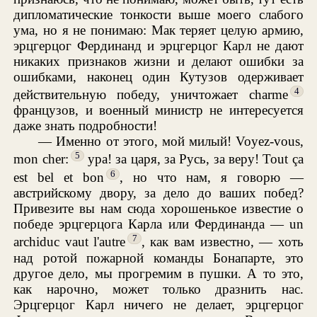
дипломатические тонкости выше моего слабого
ума, но я не понимаю: Мак теряет целую армию,
эрцгерцог Фердинанд и эрцгерцог Карл не дают
никаких признаков жизни и делают ошибки за
ошибками, наконец один Кутузов одерживает
4
действительную победу, уничтожает charme
французов, и военный министр не интересуется
даже знать подробности!
— Именно от этого, мой милый! Voyez-vous,
5
mon cher:
ура! за царя, за Русь, за веру! Tout ça
6
est bel et bon
, но что нам, я говорю —
австрийскому двору, за дело до ваших побед?
Привезите вы нам сюда хорошенькое известие о
победе эрцгерцога Карла или Фердинанда — un
7
archiduc vaut l'autre
, как вам известно, — хоть
над ротой пожарной команды Бонапарте, это
другое дело, мы прогремим в пушки. А то это,
как нарочно, может только дразнить нас.
Эрцгерцог Карл ничего не делает, эрцгерцог