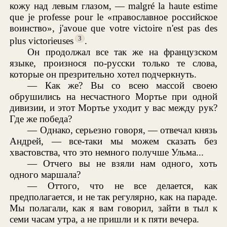
кожу над левым глазом, — malgré la haute estime
que je professe pour le «православное российское
воинство», j'avoue que votre victoire n'est pas des
3
plus victorieuses
.
Он продолжал все так же на французском
языке, произнося по-русски только те слова,
которые он презрительно хотел подчеркнуть.
— Как же? Вы со всею массой своею
обрушились на несчастного Мортье при одной
дивизии, и этот Мортье уходит у вас между рук?
Где же победа?
— Однако, серьезно говоря, — отвечал князь
Андрей, — все-таки мы можем сказать без
хвастовства, что это немного получше Ульма...
— Отчего вы не взяли нам одного, хоть
одного маршала?
— Оттого, что не все делается, как
предполагается, и не так регулярно, как на параде.
Мы полагали, как я вам говорил, зайти в тыл к
семи часам утра, а не пришли и к пяти вечера.