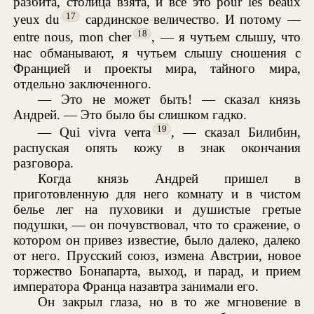
разбита, столица взята, и все это pour les beaux
17
yeux du
сардинское величество. И потому —
18
entre nous, mon cher
, — я чутьем слышу, что
нас обманывают, я чутьем слышу сношения с
Францией и проекты мира, тайного мира,
отдельно заключенного.
— Это не может быть! — сказал князь
Андрей. — Это было бы слишком гадко.
19
— Qui vivra verra
, — сказал Билибин,
распуская опять кожу в знак окончания
разговора.
Когда князь Андрей пришел в
приготовленную для него комнату и в чистом
белье лег на пуховики и душистые гретые
подушки, — он почувствовал, что то сражение, о
котором он привез известие, было далеко, далеко
от него. Прусский союз, измена Австрии, новое
торжество Бонапарта, выход, и парад, и прием
императора Франца назавтра занимали его.
Он закрыл глаза, но в то же мгновение в