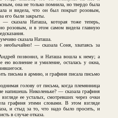
сным, она не только помнила, но твердо была
зала и видела, что он был покрыт розовым,
за его были закрыты.
 — сказала Наташа, которая тоже теперь,
ано розовым, и в этом самом видела главную
едсказания.
умчиво сказала Наташа.
о необычайно! — сказала Соня, хватаясь за
 Андрей позвонил, и Наташа вошла к нему; а
е ею волнение и умиление, осталась у окна,
чившегося.
ить письма в армию, и графиня писала письмо
однимая голову от письма, когда племянница
не напишешь Николеньке? — сказала графиня
 взгляде ее усталых, смотревших через очки
ела графиня этими словами. В этом взгляде
аза, и стыд за то, что надо было просить, и
сть в случае отказа.