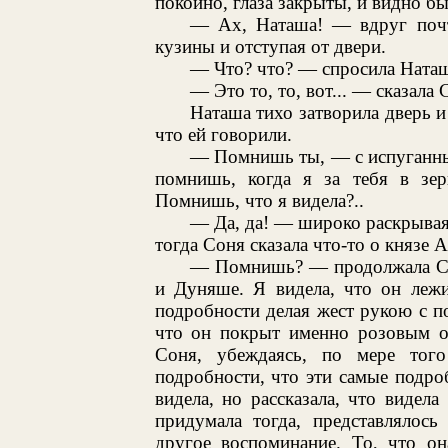
покойно, глаза закрыты, и видно б
— Ах, Наташа! — вдруг почти
кузины и отступая от двери.
— Что? что? — спросила Наташ
— Это то, то, вот... — сказал
Наташа тихо затворила дверь и
что ей говорили.
— Помнишь ты, — с испуганны
помнишь, когда я за тебя в зерк
Помнишь, что я видела?..
— Да, да! — широко раскрывая 
тогда Соня сказала что-то о князе 
— Помнишь? — продолжала Соня
и Дуняше. Я видела, что он лежи
подробности делая жест рукою с п
что он покрыт именно розовым о
Соня, убеждаясь, по мере тог
подробности, что эти самые подроб
видела, но рассказала, что видела
придумала тогда, представлялось
другое воспоминание. То, что он