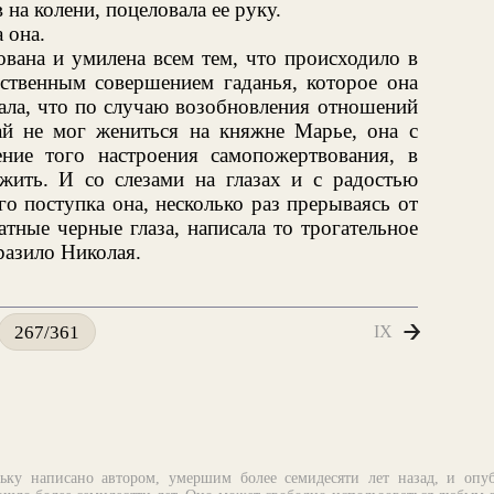
 на колени, поцеловала ее руку.
 она.
ована и умилена всем тем, что происходило в
нственным совершением гаданья, которое она
знала, что по случаю возобновления отношений
й не мог жениться на княжне Марье, она с
ние того настроения самопожертвования, в
ить. И со слезами на глазах и с радостью
о поступка она, несколько раз прерываясь от
атные черные глаза, написала то трогательное
разило Николая.
IX
267/361
ьку написано автором, умершим более семидесяти лет назад, и опу