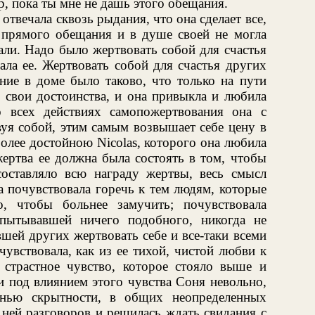
р, пока ты мне не дашь этого обещания.
отвечала сквозь рыдания, что она сделает все,
а прямого обещания и в душе своей не могла
вали. Надо было жертвовать собой для счастья
ала ее. Жертвовать собой для счастья других
ие в доме было таково, что только на пути
 свои достоинства, и она привыкла и любила
 всех действиях самопожертвования она с
вуя собой, этим самым возвышает себе цену в
более достойною Nicolas, которого она любила
жертва ее должна была состоять в том, чтобы
 составляло всю награду жертвы, весь смысл
а почувствовала горечь к тем людям, которые
о, чтобы больнее замучить; почувствовала
спытывавшей ничего подобного, никогда не
шей других жертвовать себе и все-таки всеми
увствовала, как из ее тихой, чистой любви к
ь страстное чувство, которое стояло выше и
 и под влиянием этого чувства Соня невольно,
нью скрытности, в общих неопределенных
с ней разговоров и решилась ждать свидания с