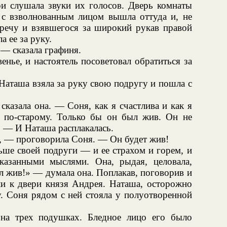
ри слушала звуки их голосов. Дверь комнаты
 с взволнованным лицом вышла оттуда и, не
тречу и взявшегося за широкий рукав правой
а ее за руку.
— сказала графиня.
нье, и настоятель посоветовал обратиться за
 Наташа взяла за руку свою подругу и пошла с
казала она. — Соня, как я счастлива и как я
е по-старому. Только бы он был жив. Он не
.. — И Наташа расплакалась.
у, — проговорила Соня. — Он будет жив!
ьше своей подруги — и ее страхом и горем, и
азанными мыслями. Она, рыдая, целовала,
л жив!» — думала она. Поплакав, поговорив и
ли к двери князя Андрея. Наташа, осторожно
у. Соня рядом с ней стояла у полуотворенной
на трех подушках. Бледное лицо его было