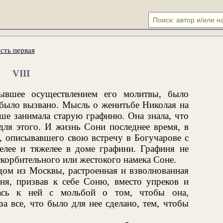
сть первая
VIII
вшее осуществлением его молитвы, было
 было вызвано. Мысль о женитьбе Николая на
ьше занимала старую графиню. Она знала, что
для этого. И жизнь Сони последнее время, в
, описывавшего свою встречу в Богучарове с
елее и тяжелее в доме графини. Графиня не
скорбительного или жестокого намека Соне.
дом из Москвы, растроенная и взволнованная
иня, призвав к себе Соню, вместо упреков и
лась к ней с мольбой о том, чтобы она,
а все, что было для нее сделано, тем, чтобы