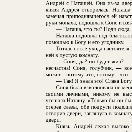
Андрей с Наташей. Она из-за две
князя Андрея отворилась. Наташа
замечая приподнявшегося ей навс
руки монаха, подошла к Соне и взял
— Наташа, что ты? Поди сюда, 
Наташа подошла под благослове
помощью к Богу и его угоднику.
Тотчас после ухода настоятеля
ней в пустую комнату.
— Соня, да? он будет жив? — с
несчастна! Соня, голубчик, — вс
может... потому что, потому... что.
— Так! Я знала это! Слава Бог
Соня была взволнована не мен
своими личными, никому не выск
утешала Наташу. «Только бы он бы
отерев слезы, обе подруги подели
отворив двери, заглянула в комнат
двери.
Князь Андрей лежал высоко 