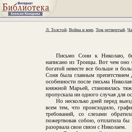
Л. Толстой
.
Война и мир
.
Том четвертый
.
Ча
Письмо Сони к Николаю, бы
написано из Троицы. Вот чем оно
богатой невесте все больше и бол
Соня была главным препятствием 
особенности после письма Николая
княжной Марьей, становилась тяж
пропускала ни одного случая для о
Но несколько дней перед выез
всем тем, что происходило, граф
требований, со слезами обрати
пожертвовав собою, отплатила бы з
разорвала свои связи с Николаем.