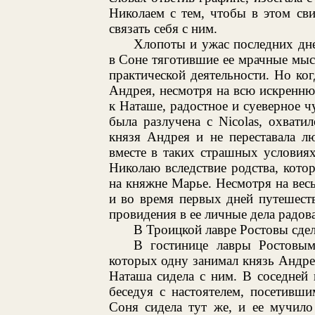
Николаем с тем, чтобы в этом сви
связать себя с ним.
Хлопоты и ужас последних дн
в Соне тяготившие ее мрачные мысл
практической деятельности. Но ког
Андрея, несмотря на всю искренню
к Наташе, радостное и суеверное чу
была разлучена с Nicolas, охвати
князя Андрея и не переставала лю
вместе в таких страшных условиях
Николаю вследствие родства, кото
на княжне Марье. Несмотря на вес
и во время первых дней путешеств
провидения в ее личные дела радов
В Троицкой лавре Ростовы сдел
В гостинице лавры Ростовы
которых одну занимал князь Андре
Наташа сидела с ним. В соседней 
беседуя с настоятелем, посетивш
Соня сидела тут же, и ее мучило