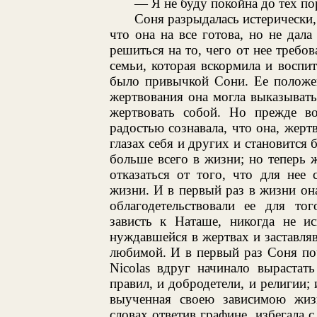
— Я не буду покойна до тех по
Соня разрыдалась истерически, 
что она на все готова, но не дал
решиться на то, чего от нее требо
семьи, которая вскормила и воспит
было привычкой Сони. Ее положен
жертвования она могла выказывать
жертвовать собой. Но прежде во
радостью сознавала, что она, жерт
глазах себя и других и становится 
больше всего в жизни; но теперь 
отказаться от того, что для нее
жизни. И в первый раз в жизни он
облагодетельствовали ее для тог
зависть к Наташе, никогда не и
нуждавшейся в жертвах и заставляв
любимой. И в первый раз Соня поч
Nicolas вдруг начинало вырастат
правил, и добродетели, и религии;
выученная своею зависимою жиз
словах ответив графине, избегала 