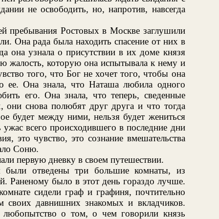
дании не освободить, но, напротив, навсегда
ей пребывания Ростовых в Москве заглушили
и. Она рада была находить спасение от них в
да она узнала о присутствии в их доме князя
ю жалость, которую она испытывала к нему и
вство того, что Бог не хочет того, чтобы она
ло ее. Она знала, что Наташа любила одного
бить его. Она знала, что теперь, сведенные
, они снова полюбят друг друга и что тогда
рое будет между ними, нельзя будет жениться
ь ужас всего происходившего в последние дни
ия, это чувство, это сознание вмешательства
ало Соню.
али первую дневку в своем путешествии.
м были отведены три большие комнаты, из
й. Раненому было в этот день гораздо лучше.
комнате сидели граф и графиня, почтительно
им своих давнишних знакомых и вкладчиков.
 любопытство о том, о чем говорили князь