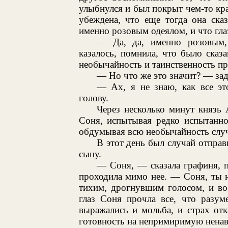
улыбнулся и был покрыт чем-то кра
убеждена, что еще тогда она ска
именно розовым одеялом, и что гла
— Да, да, именно розовым,
казалось, помнила, что было сказ
необычайность и таинственность пр
— Но что же это значит? — зад
— Ах, я не знаю, как все эт
голову.
Через несколько минут князь
Соня, испытывая редко испытанно
обдумывая всю необычайность слу
В этот день был случай отправ
сыну.
— Соня, — сказала графиня, п
проходила мимо нее. — Соня, ты 
тихим, дрогнувшим голосом, и во
глаз Соня прочла все, что разум
выражались и мольба, и страх отк
готовность на непримиримую ненави