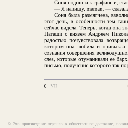
Соня подошла к графине и, став
— Я напишу, maman, — сказала
Соня была размягчена, взволн
этот день, в особенности тем таи
сейчас видела. Теперь, когда она 
Наташи с князем Андреем Никола
радостью почувствовала возвраще
котором она любила и привыкла ж
сознания совершения великодушног
слез, которые отуманивали ее барх
письмо, получение которого так по
VII
© Это произведение перешло в общественное достояние, поскол