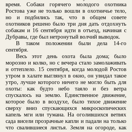
время. Собаки горячего молодого охотника
Ростова уже не только вошли в охотничье тело,
но и подбились так, что в общем совете
охотников решено было три дня дать отдохнуть
собакам и 16 сентября идти в отъезд, начиная с
Дубравы, где был нетронутый волчий выводок.
В таком положении были дела 14-го
сентября.
Весь этот день охота была дома; было
морозно и колко, но с вечера стало замолаживать
и оттеплело. 15 сентября, когда молодой Ростов
утром в халате выглянул в окно, он увидал такое
утро, лучше которого ничего не могло быть для
охоты: как будто небо таяло и без ветра
спускалось на землю. Единственное движение,
которое было в воздухе, было тихое движение
сверху вниз спускающихся микроскопических
капель мги или тумана. На оголившихся ветвях
сада висели прозрачные капли и падали на только
что свалившиеся листья. Земля на огороде, как