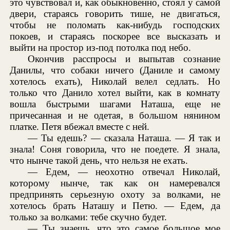
это чувствовал и, как обыкновенно, стоял у самой
двери, стараясь говорить тише, не двигаться,
чтобы не поломать как-нибудь господских
покоев, и стараясь поскорее все высказать и
выйти на простор из-под потолка под небо.
Окончив расспросы и выпытав сознание
Данилы, что собаки ничего (Даниле и самому
хотелось ехать), Николай велел седлать. Но
только что Данило хотел выйти, как в комнату
вошла быстрыми шагами Наташа, еще не
причесанная и не одетая, в большом нянином
платке. Петя вбежал вместе с ней.
— Ты едешь? — сказала Наташа. — Я так и
знала! Соня говорила, что не поедете. Я знала,
что нынче такой день, что нельзя не ехать.
— Едем, — неохотно отвечал Николай,
которому нынче, так как он намеревался
предпринять серьезную охоту за волками, не
хотелось брать Наташу и Петю. — Едем, да
только за волками: тебе скучно будет.
— Ты знаешь, что это самое большое мое