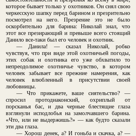
которое бывает только у охотников. Он снял свою
черкесскую шапку перед барином и презрительно
посмотрел на него. Презрение это не было
оскорбительно для барина: Николай знал, что
этот все презирающий и превыше всего стоящий
Данило все-таки был его человек и охотник.
— Данила! — сказал Николай, робко
чувствуя, что при виде этой охотничьей погоды,
этих собак и охотника его уже обхватило то
непреодолимое охотничье чувство, в котором
человек забывает все прежние намерения, как
человек влюбленный в присутствии своей
любовницы.
— Что прикажете, ваше сиятельство? —
спросил протодиаконский, охриплый от
порсканья бас, и два черные блестящие глаза
взглянули исподлобья на замолчавшего барина.
«Что, или не выдержишь?» — как будто сказали
эти два глаза.
— Хорош денек, а? И гоньба и скачка, а? —