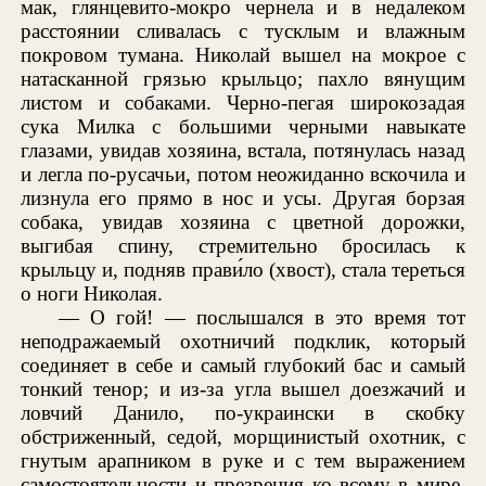
мак, глянцевито-мокро чернела и в недалеком
расстоянии сливалась с тусклым и влажным
покровом тумана. Николай вышел на мокрое с
натасканной грязью крыльцо; пахло вянущим
листом и собаками. Черно-пегая широкозадая
сука Милка с большими черными навыкате
глазами, увидав хозяина, встала, потянулась назад
и легла по-русачьи, потом неожиданно вскочила и
лизнула его прямо в нос и усы. Другая борзая
собака, увидав хозяина с цветной дорожки,
выгибая спину, стремительно бросилась к
крыльцу и, подняв прави́ло (хвост), стала тереться
о ноги Николая.
— О гой! — послышался в это время тот
неподражаемый охотничий подклик, который
соединяет в себе и самый глубокий бас и самый
тонкий тенор; и из-за угла вышел доезжачий и
ловчий Данило, по-украински в скобку
обстриженный, седой, морщинистый охотник, с
гнутым арапником в руке и с тем выражением
самостоятельности и презрения ко всему в мире,