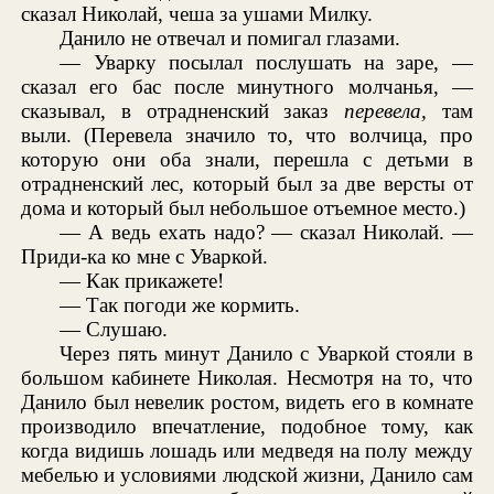
сказал Николай, чеша за ушами Милку.
Данило не отвечал и помигал глазами.
— Уварку посылал послушать на заре, —
сказал его бас после минутного молчанья, —
сказывал, в отрадненский заказ
перевела,
там
выли. (Перевела значило то, что волчица, про
которую они оба знали, перешла с детьми в
отрадненский лес, который был за две версты от
дома и который был небольшое отъемное место.)
— А ведь ехать надо? — сказал Николай. —
Приди-ка ко мне с Уваркой.
— Как прикажете!
— Так погоди же кормить.
— Слушаю.
Через пять минут Данило с Уваркой стояли в
большом кабинете Николая. Несмотря на то, что
Данило был невелик ростом, видеть его в комнате
производило впечатление, подобное тому, как
когда видишь лошадь или медведя на полу между
мебелью и условиями людской жизни, Данило сам