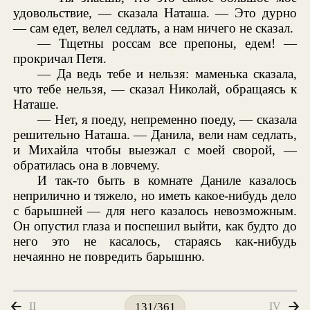
удовольствие, — сказала Наташа. — Это дурно
— сам едет, велел седлать, а нам ничего не сказал.
— Тщетны россам все препоны, едем! —
прокричал Петя.
— Да ведь тебе и нельзя: маменька сказала,
что тебе нельзя, — сказал Николай, обращаясь к
Наташе.
— Нет, я поеду, непременно поеду, — сказала
решительно Наташа. — Данила, вели нам седлать,
и Михайла чтобы выезжал с моей сворой, —
обратилась она в ловчему.
И так-то быть в комнате Даниле казалось
неприлично и тяжело, но иметь какое-нибудь дело
с барышней — для него казалось невозможным.
Он опустил глаза и поспешил выйти, как будто до
него это не касалось, стараясь как-нибудь
нечаянно не повредить барышню.
II
IV
131/361