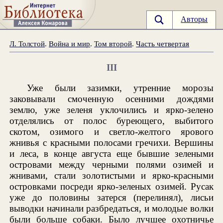
Авторы
Л. Толстой
.
Война и мир
.
Том второй
.
Часть четвертая
III
Уже были зазимки, утренние морозы
заковывали смоченную осенними дождями
землю, уже зеленя уклочились и ярко-зелено
отделялись от полос буреющего, выбитого
скотом, озимого и светло-желтого ярового
жнивья с красными полосами гречихи. Вершины
и леса, в конце августа еще бывшие зелеными
островами между черными полями озимей и
жнивами, стали золотистыми и ярко-красными
островками посреди ярко-зеленых озимей. Русак
уже до половины затерся (перелинял), лисьи
выводки начинали разбредаться, и молодые волки
были больше собаки. Было лучшее охотничье