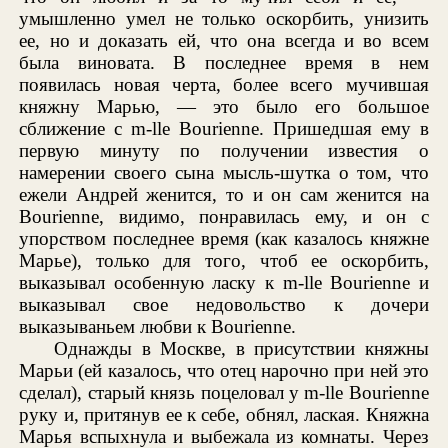
умышленно умел не только оскорбить, унизить
ее, но и доказать ей, что она всегда и во всем
была виновата. В последнее время в нем
появилась новая черта, более всего мучившая
княжну Марью, — это было его большое
сближение с m-lle Bourienne. Пришедшая ему в
первую минуту по получении известия о
намерении своего сына мысль-шутка о том, что
ежели Андрей женится, то и он сам женится на
Bourienne, видимо, понравилась ему, и он с
упорством последнее время (как казалось княжне
Марье), только для того, чтоб ее оскорбить,
выказывал особенную ласку к m-lle Bourienne и
выказывал свое недовольство к дочери
выказываньем любви к Bourienne.
Однажды в Москве, в присутствии княжны
Марьи (ей казалось, что отец нарочно при ней это
сделал), старый князь поцеловал у m-lle Bourienne
руку и, притянув ее к себе, обнял, лаская. Княжна
Марья вспыхнула и выбежала из комнаты. Через