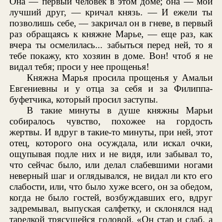
Она — первый человек в этом доме; она — мой
лучший друг, — кричал князь. — И ежели ты
позволишь себе, — закричал он в гневе, в первый
раз обращаясь к княжне Марье, — еще раз, как
вчера ты осмелилась... забыться перед ней, то я
тебе покажу, кто хозяин в доме. Вон! чтоб я не
видал тебя; проси у нее прощенья!
Княжна Марья просила прощенья у Амальи
Евгениевны и у отца за себя и за Филиппа-
буфетчика, который просил заступы.
В такие минуты в душе княжны Марьи
собиралось чувство, похожее на гордость
жертвы. И вдруг в такие-то минуты, при ней, этот
отец, которого она осуждала, или искал очки,
ощупывая подле них и не видя, или забывал то,
что сейчас было, или делал слабевшими ногами
неверный шаг и оглядывался, не видал ли кто его
слабости, или, что было хуже всего, он за обедом,
когда не было гостей, возбуждавших его, вдруг
задремывал, выпуская салфетку, и склонялся над
тарелкой трясущейся головой. «Он стар и слаб, а