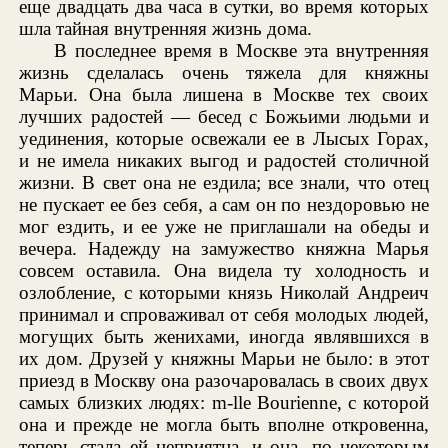
еще двадцать два часа в сутки, во время которых
шла тайная внутренняя жизнь дома.
В последнее время в Москве эта внутренняя
жизнь сделалась очень тяжела для княжны
Марьи. Она была лишена в Москве тех своих
лучших радостей — бесед с Божьими людьми и
уединения, которые освежали ее в Лысых Горах,
и не имела никаких выгод и радостей столичной
жизни. В свет она не ездила; все знали, что отец
не пускает ее без себя, а сам он по нездоровью не
мог ездить, и ее уже не приглашали на обеды и
вечера. Надежду на замужество княжна Марья
совсем оставила. Она видела ту холодность и
озлобление, с которыми князь Николай Андреич
принимал и спроваживал от себя молодых людей,
могущих быть женихами, иногда являвшихся в
их дом. Друзей у княжны Марьи не было: в этот
приезд в Москву она разочаровалась в своих двух
самых близких людях: m-lle Bourienne, с которой
она и прежде не могла быть вполне откровенна,
теперь стала ей неприятна, и она, по некоторым