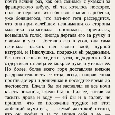
почти всякий раз, как она садилась с указкой за
французскую азбуку, ей так хотелось поскорее,
полегче перелить из себя свое знание в ребенка,
уже боявшегося, что вот-вот тетя рассердится,
что она при малейшем невнимании со стороны
мальчика вздрагивала, торопилась, горячилась,
возвышала голос, иногда дергала его за ручку и
ставила в угол. Поставив его в угол, она сама
начинала плакать над своею злой, дурной
натурой, и Николушка, подражая ей рыданьями,
без позволенья выходил из угла, подходил к ней и
отдергивал от лица ее мокрые руки и утешал ее.
Но более, более всего горя доставляла княжне
раздражительность ее отца, всегда направленная
против дочери и дошедшая в последнее время до
жестокости. Ежели бы он заставлял ее все ночи
класть поклоны, ежели бы он бил ее, заставлял
таскать дрова и воду — ей бы и в голову не
пришло, что ее положение трудно; но этот
любящий мучитель, — самый жестокий оттого,
что он любил и за то мучил себя и ее, —