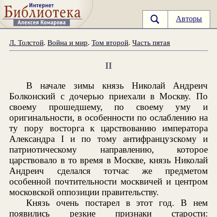
Авторы
Л. Толстой
.
Война и мир
.
Том второй
.
Часть пятая
II
В начале зимы князь Николай Андреич
Болконский с дочерью приехали в Москву. По
своему прошедшему, по своему уму и
оригинальности, в особенности по ослаблению на
ту пору восторга к царствованию императора
Александра I и по тому антифранцузскому и
патриотическому направлению, которое
царствовало в то время в Москве, князь Николай
Андреич сделался тотчас же предметом
особенной почтительности москвичей и центром
московской оппозиции правительству.
Князь очень постарел в этот год. В нем
появились резкие признаки старости: