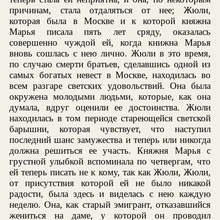
причинам, стала отдаляться от нее; Жюли,
которая была в Москве и к которой княжна
Марья писала пять лет сряду, оказалась
совершенно чуждой ей, когда книжна Марья
вновь сошлась с нею лично. Жюли в это время,
по случаю смерти братьев, сделавшись одной из
самых богатых невест в Москве, находилась во
всем разгаре светских удовольствий. Она была
окружена молодыми людьми, которые, как она
думала, вдруг оценили ее достоинства. Жюли
находилась в том периоде стареющейся светской
барышни, которая чувствует, что наступил
последний шанс замужества и теперь или никогда
должна решиться ее участь. Княжня Марья с
грустной улыбкой вспоминала по четвергам, что
ей теперь писать не к кому, так как Жюли, Жюли,
от присутствия которой ей не было никакой
радости, была здесь и виделась с нею каждую
неделю. Она, как старый эмигрант, отказавшийся
жениться на даме, у которой он проводил