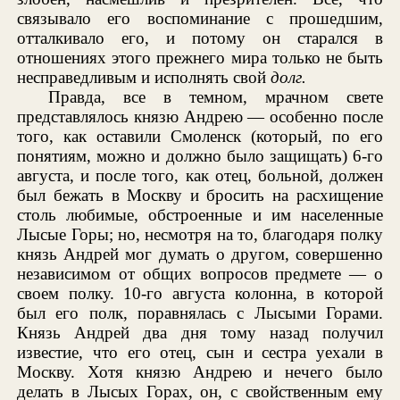
связывало его воспоминание с прошедшим,
отталкивало его, и потому он старался в
отношениях этого прежнего мира только не быть
несправедливым и исполнять свой
долг.
Правда, все в темном, мрачном свете
представлялось князю Андрею — особенно после
того, как оставили Смоленск (который, по его
понятиям, можно и должно было защищать) 6-го
августа, и после того, как отец, больной, должен
был бежать в Москву и бросить на расхищение
столь любимые, обстроенные и им населенные
Лысые Горы; но, несмотря на то, благодаря полку
князь Андрей мог думать о другом, совершенно
независимом от общих вопросов предмете — о
своем полку. 10-го августа колонна, в которой
был его полк, поравнялась с Лысыми Горами.
Князь Андрей два дня тому назад получил
известие, что его отец, сын и сестра уехали в
Москву. Хотя князю Андрею и нечего было
делать в Лысых Горах, он, с свойственным ему