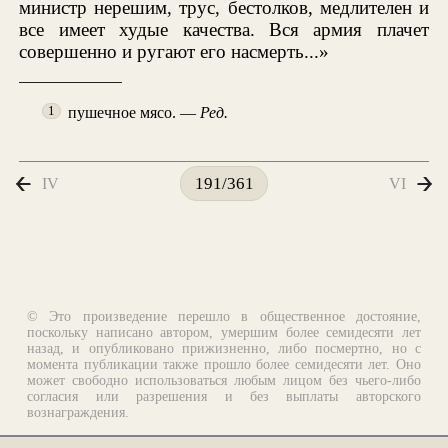
министр нерешим, трус, бестолков, медлителен и
все имеет худые качества. Вся армия плачет
совершенно и ругают его насмерть...»
пушечное мясо. —
Ред.
1
IV
VI
191/361
© Это произведение перешло в общественное достояние,
поскольку написано автором, умершим более семидесяти лет
назад, и опубликовано прижизненно, либо посмертно, но с
момента публикации также прошло более семидесяти лет. Оно
может свободно использоваться любым лицом без чьего-либо
согласия или разрешения и без выплаты авторского
вознаграждения.