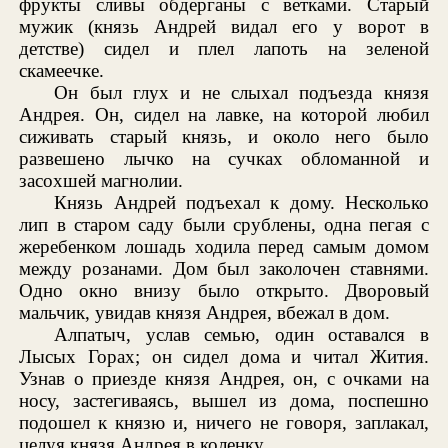
фрукты сливы обдерганы с ветками. Старый
мужик (князь Андрей видал его у ворот в
детстве) сидел и плел лапоть на зеленой
скамеечке.
Он был глух и не слыхал подъезда князя
Андрея. Он, сидел на лавке, на которой любил
сиживать старый князь, и около него было
развешено лычко на сучках обломанной и
засохшей магнолии.
Князь Андрей подъехал к дому. Несколько
лип в старом саду были срублены, одна пегая с
жеребенком лошадь ходила перед самым домом
между розанами. Дом был заколочен ставнями.
Одно окно внизу было открыто. Дворовый
мальчик, увидав князя Андрея, вбежал в дом.
Алпатыч, услав семью, один оставался в
Лысых Горах; он сидел дома и читал Жития.
Узнав о приезде князя Андрея, он, с очками на
носу, застегиваясь, вышел из дома, поспешно
подошел к князю и, ничего не говоря, заплакал,
целуя князя Андрея в коленку.