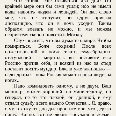
Что стоило еще оставаться два дни? По
крайней мере они бы сами ушли; ибо не имели
воды напоить людей и лошадей. Он дал слово
мне, что не отступит, но вдруг прислал
диспозицию, что он в ночь уходит. Таким
образом воевать не можно, и мы можем
неприятеля скоро привести в Москву...
Слух носится, что вы думаете о мире. Чтобы
помириться. Боже сохрани! После всех
пожертвований и после таких сумасбродных
отступлений — мириться: вы поставите всю
Россию против себя, и всякий из нас за стыд
поставит носить мундир. Ежели уже так пошло —
надо драться, пока Россия может и пока люди на
ногах...
Надо командовать одному, а не двум. Ваш
министр, может, хороший, по министерству; но
генерал, не то что плохой, он дрянной, и ему
отдали судьбу всего нашего Отечества... Я, право,
с ума схожу от досады: простите мне, что дерзко
пишу. Видно, тот не любит государя и желает