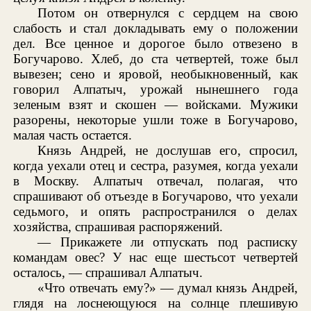
Потом он отвернулся с сердцем на свою
слабость и стал докладывать ему о положении
дел. Все ценное и дорогое было отвезено в
Богучарово. Хлеб, до ста четвертей, тоже был
вывезен; сено и яровой, необыкновенный, как
говорил Алпатыч, урожай нынешнего года
зеленым взят и скошен — войсками. Мужики
разорены, некоторые ушли тоже в Богучарово,
малая часть остается.
Князь Андрей, не дослушав его, спросил,
когда уехали отец и сестра, разумея, когда уехали
в Москву. Алпатыч отвечал, полагая, что
спрашивают об отъезде в Богучарово, что уехали
седьмого, и опять распространился о делах
хозяйства, спрашивая распоряжений.
— Прикажете ли отпускать под расписку
командам овес? У нас еще шестьсот четвертей
осталось, — спрашивал Алпатыч.
«Что отвечать ему?» — думал князь Андрей,
глядя на лоснеющуюся на солнце плешивую