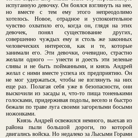
испуганную девочку. Он боялся взглянуть на нее,
но вместе с тем ему этого непреодолимо
хотелось. Новое, отрадное и успокоительное
чувство охватило его, когда он, глядя на этих
девочек, понял существование других,
совершенно чуждых ему и столь же законных
человеческих интересов, как и те, которые
занимали его. Эти девочки, очевидно, страстно
желали одного — унести и доесть эти зеленые
сливы и не быть пойманными, и князь Андрей
желал с ними вместе успеха их предприятию. Он
не мог удержаться, чтобы не взглянуть на них
еще раз. Полагая себя уже в безопасности, они
выскочили из засады и, что-то пища тоненькими
голосками, придерживая подолы, весело и быстро
бежали по траве луга своими загорелыми босыми
ножонками.
Князь Андрей освежился немного, выехав из
района пыли большой дороги, по которой
двигались войска. Но недалеко за Лысыми Горами