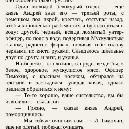
оно особенно было грустно.
Один молодой белокурый солдат — еще
князь Андрей знал его — третьей роты, с
ремешком под икрой, крестясь, отступал назад,
чтобы хорошенько разбежаться и бултыхнуться в
воду; другой, черный, всегда лохматый унтер-
офицер, по пояс в воде, подергивая Мускулистым
станом, радостно фыркал, поливая себе голову
черными по кисти руками. Слышалось шлепанье
друг по другу, и визг, и уханье.
На берегах, на плотине, в пруде, везде было
белое, здоровое, мускулистое мясо. Офицер
Тимохин, с красным носиком, обтирался на
плотине и застыдился, увидав князя, однако
решился обратиться к нему:
— То-то хорошо, ваше сиятельство, вы бы
изволили! — сказал он.
— Грязно, — сказал князь Андрей,
поморщившись.
— Мы сейчас очистим вам. — И Тимохин,
еще не одетый, побежал очищать.