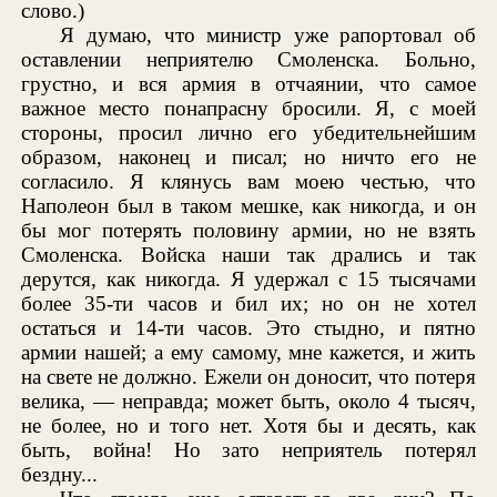
слово.)
Я думаю, что министр уже рапортовал об
оставлении неприятелю Смоленска. Больно,
грустно, и вся армия в отчаянии, что самое
важное место понапрасну бросили. Я, с моей
стороны, просил лично его убедительнейшим
образом, наконец и писал; но ничто его не
согласило. Я клянусь вам моею честью, что
Наполеон был в таком мешке, как никогда, и он
бы мог потерять половину армии, но не взять
Смоленска. Войска наши так дрались и так
дерутся, как никогда. Я удержал с 15 тысячами
более 35-ти часов и бил их; но он не хотел
остаться и 14-ти часов. Это стыдно, и пятно
армии нашей; а ему самому, мне кажется, и жить
на свете не должно. Ежели он доносит, что потеря
велика, — неправда; может быть, около 4 тысяч,
не более, но и того нет. Хотя бы и десять, как
быть, война! Но зато неприятель потерял
бездну...