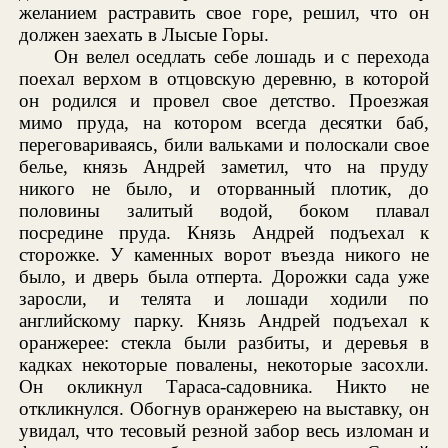
желанием растравить свое горе, решил, что он
должен заехать в Лысые Горы.
Он велел оседлать себе лошадь и с перехода
поехал верхом в отцовскую деревню, в которой
он родился и провел свое детство. Проезжая
мимо пруда, на котором всегда десятки баб,
переговариваясь, били вальками и полоскали свое
белье, князь Андрей заметил, что на пруду
никого не было, и оторванный плотик, до
половины залитый водой, боком плавал
посредине пруда. Князь Андрей подъехал к
сторожке. У каменных ворот въезда никого не
было, и дверь была отперта. Дорожки сада уже
заросли, и телята и лошади ходили по
английскому парку. Князь Андрей подъехал к
оранжерее: стекла были разбиты, и деревья в
кадках некоторые повалены, некоторые засохли.
Он окликнул Тараса-садовника. Никто не
откликнулся. Обогнув оранжерею на выставку, он
увидал, что тесовый резной забор весь изломан и