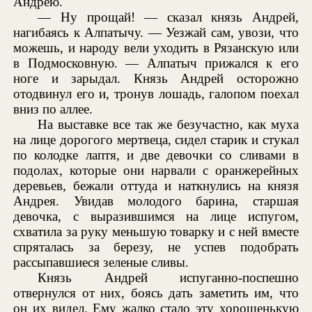
Андрею.
— Ну прощай! — сказал князь Андрей,
нагибаясь к Алпатычу. — Уезжай сам, увози, что
можешь, и народу вели уходить в Рязанскую или
в Подмосковную. — Алпатыч прижался к его
ноге и зарыдал. Князь Андрей осторожно
отодвинул его и, тронув лошадь, галопом поехал
вниз по аллее.
На выставке все так же безучастно, как муха
на лице дорогого мертвеца, сидел старик и стукал
по колодке лаптя, и две девочки со сливами в
подолах, которые они нарвали с оранжерейных
деревьев, бежали оттуда и наткнулись на князя
Андрея. Увидав молодого барина, старшая
девочка, с выразившимся на лице испугом,
схватила за руку меньшую товарку и с ней вместе
спряталась за березу, не успев подобрать
рассыпавшиеся зеленые сливы.
Князь Андрей испуганно-поспешно
отвернулся от них, боясь дать заметить им, что
он их видел. Ему жалко стало эту хорошенькую