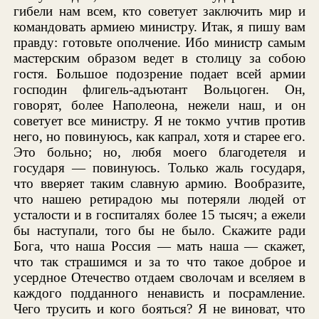
гибели нам всем, кто советует заключить мир и
командовать армиею министру. Итак, я пишу вам
правду: готовьте ополчение. Ибо министр самым
мастерским образом ведет в столицу за собою
гостя. Большое подозрение подает всей армии
господин флигель-адъютант Вольцоген. Он,
говорят, более Наполеона, нежели наш, и он
советует все министру. Я не токмо учтив против
него, но повинуюсь, как капрал, хотя и старее его.
Это больно; но, любя моего благодетеля и
государя — повинуюсь. Только жаль государя,
что вверяет таким славную армию. Вообразите,
что нашею ретирадою мы потеряли людей от
усталости и в госпиталях более 15 тысяч; а ежели
бы наступали, того бы не было. Скажите ради
Бога, что наша Россия — мать наша — скажет,
что так страшимся и за то что такое доброе и
усердное Отечество отдаем сволочам и вселяем в
каждого подданного ненависть и посрамление.
Чего трусить и кого бояться? Я не виноват, что