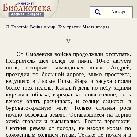
Авторы
Л. Толстой
.
Война и мир
.
Том третий
.
Часть вторая
V
От Смоленска войска продолжали отступать.
Неприятель шел вслед за ними. 10-го августа
полк, которым командовал князь Андрей,
проходил по большой дороге, мимо проспекта,
ведущего в Лысые Горы. Жара и засуха стояли
более трех недель. Каждый день по небу ходили
курчавые облака, изредка заслоняя солнце; но к
вечеру опять расчищало, и солнце садилось в
буровато-красную мглу. Только сильная роса
ночью освежала землю. Остававшиеся на корню
хлеба сгорали и высыпались. Болота пересохли.
Скотина ревела от голода, не находя корма по
сожженным солнцем лугам. Только по ночам и в