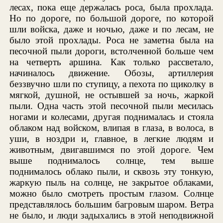
лесах, пока еще держалась роса, была прохлада.
Но по дороге, по большой дороге, по которой
шли войска, даже и ночью, даже и по лесам, не
было этой прохлады. Роса не заметна была на
песочной пыли дороги, встолченной больше чем
на четверть аршина. Как только рассветало,
начиналось движение. Обозы, артиллерия
беззвучно шли по ступицу, а пехота по щиколку в
мягкой, душной, не остывшей за ночь, жаркой
пыли. Одна часть этой песочной пыли месилась
ногами и колесами, другая поднималась и стояла
облаком над войском, влипая в глаза, в волоса, в
уши, в ноздри и, главное, в легкие людям и
животным, двигавшимся по этой дороге. Чем
выше поднималось солнце, тем выше
поднималось облако пыли, и сквозь эту тонкую,
жаркую пыль на солнце, не закрытое облаками,
можно было смотреть простым глазом. Солнце
представлялось большим багровым шаром. Ветра
не было, и люди задыхались в этой неподвижной