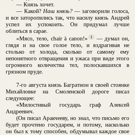
— Князь хочет.
— Какой?
Наш князь?
— заговорили голоса,
и все заторопились так, что насилу князь Андрей
успел их успокоить. Он придумал лучше
облиться в сарае.
1
«Мясо, тело, chair à canon!»
— думал он,
глядя и на свое голое тело, и вздрагивая не
столько от холода, сколько от самому ему
непонятного отвращения и ужаса при виде этого
огромного количества тел, полоскавшихся в
грязном пруде.
7-го августа князь Багратион в своей стоянке
Михайловке на Смоленской дороге писал
следующее:
«Милостивый государь граф Алексей
Андреевич.
(Он писал Аракчееву, но знал, что письмо его
будет прочтено государем, и потому, насколько
он был к тому способен, обдумывал каждое свое