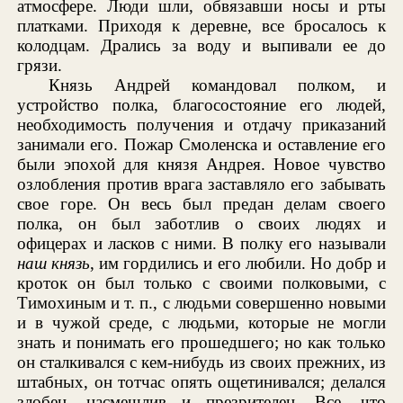
атмосфере. Люди шли, обвязавши носы и рты
платками. Приходя к деревне, все бросалось к
колодцам. Дрались за воду и выпивали ее до
грязи.
Князь Андрей командовал полком, и
устройство полка, благосостояние его людей,
необходимость получения и отдачу приказаний
занимали его. Пожар Смоленска и оставление его
были эпохой для князя Андрея. Новое чувство
озлобления против врага заставляло его забывать
свое горе. Он весь был предан делам своего
полка, он был заботлив о своих людях и
офицерах и ласков с ними. В полку его называли
наш князь
, им гордились и его любили. Но добр и
кроток он был только с своими полковыми, с
Тимохиным и т. п., с людьми совершенно новыми
и в чужой среде, с людьми, которые не могли
знать и понимать его прошедшего; но как только
он сталкивался с кем-нибудь из своих прежних, из
штабных, он тотчас опять ощетинивался; делался
злобен, насмешлив и презрителен. Все, что