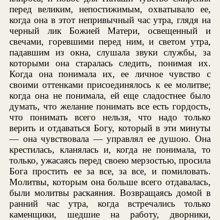
перед великим, непостижимым, охватывало ее,
когда она в этот непривычный час утра, глядя на
черный лик Божией Матери, освещенный и
свечами, горевшими перед ним, и светом утра,
падавшим из окна, слушала звуки службы, за
которыми она старалась следить, понимая их.
Когда она понимала их, ее личное чувство с
своими оттенками присоединялось к ее молитве;
когда она не понимала, ей еще сладостнее было
думать, что желание понимать все есть гордость,
что понимать всего нельзя, что надо только
верить и отдаваться Богу, который в эти минуты
— она чувствовала — управлял ее душою. Она
крестилась, кланялась и, когда не понимала, то
только, ужасаясь перед своею мерзостью, просила
Бога простить ее за все, за все, и помиловать.
Молитвы, которым она больше всего отдавалась,
были молитвы раскаяния. Возвращаясь домой в
ранний час утра, когда встречались только
каменщики, шедшие на работу, дворники,