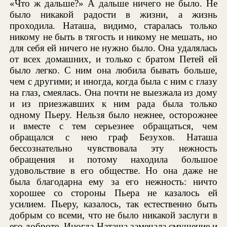
«Что ж дальше?» А дальше ничего не было. Не
было никакой радости в жизни, а жизнь
проходила. Наташа, видимо, старалась только
никому не быть в тягость и никому не мешать, но
для себя ей ничего не нужно было. Она удалялась
от всех домашних, и только с братом Петей ей
было легко. С ним она любила бывать больше,
чем с другими; и иногда, когда была с ним с глазу
на глаз, смеялась. Она почти не выезжала из дому
и из приезжавших к ним рада была только
одному Пьеру. Нельзя было нежнее, осторожнее
и вместе с тем серьезнее обращаться, чем
обращался с нею граф Безухов. Наташа
бессознательно чувствовала эту нежность
обращения и потому находила большое
удовольствие в его обществе. Но она даже не
была благодарна ему за его нежность: ничто
хорошее со стороны Пьера не казалось ей
усилием. Пьеру, казалось, так естественно быть
добрым со всеми, что не было никакой заслуги в
его доброте. Иногда Наташа замечала смущение и