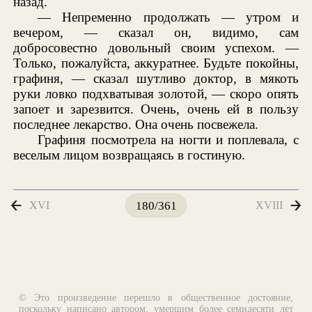
назад.
— Непременно продолжать — утром и
вечером, — сказал он, видимо, сам
добросовестно довольный своим успехом. —
Только, пожалуйста, аккуратнее. Будьте покойны,
графиня, — сказал шутливо доктор, в мякоть
руки ловко подхватывая золотой, — скоро опять
запоет и зарезвится. Очень, очень ей в пользу
последнее лекарство. Она очень посвежела.
Графиня посмотрела на ногти и поплевала, с
веселым лицом возвращаясь в гостиную.
XVI
XVIII
180/361
© Это произведение перешло в общественное достояние,
поскольку написано автором, умершим более семидесяти лет