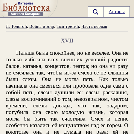
Авторы
Л. Толстой
.
Война и мир
.
Том третий
.
Часть первая
XVII
Наташа была спокойнее, но не веселее. Она не
только избегала всех внешних условий радости:
балов, катанья, концертов, театра; но она ни разу
не смеялась так, чтобы из-за смеха ее не слышны
были слезы. Она не могла петь. Как только
начинала она смеяться или пробовала одна сама с
собой петь, слезы душили ее: слезы раскаяния,
слезы воспоминаний о том, невозвратном, чистом
времени; слезы досады, что так, задаром,
погубила она свою молодую жизнь, которая
могла бы быть так счастлива. Смех и пение
особенно казались ей кощунством над ее горем. О
кокетстве она и не думала ни раза; ей не