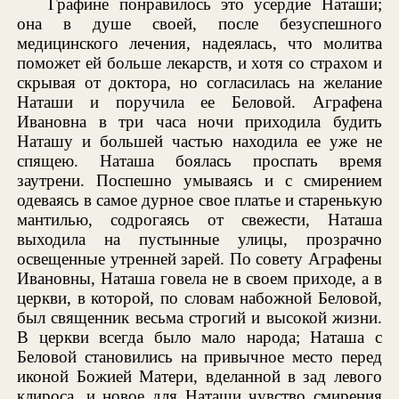
Графине понравилось это усердие Наташи;
она в душе своей, после безуспешного
медицинского лечения, надеялась, что молитва
поможет ей больше лекарств, и хотя со страхом и
скрывая от доктора, но согласилась на желание
Наташи и поручила ее Беловой. Аграфена
Ивановна в три часа ночи приходила будить
Наташу и большей частью находила ее уже не
спящею. Наташа боялась проспать время
заутрени. Поспешно умываясь и с смирением
одеваясь в самое дурное свое платье и старенькую
мантилью, содрогаясь от свежести, Наташа
выходила на пустынные улицы, прозрачно
освещенные утренней зарей. По совету Аграфены
Ивановны, Наташа говела не в своем приходе, а в
церкви, в которой, по словам набожной Беловой,
был священник весьма строгий и высокой жизни.
В церкви всегда было мало народа; Наташа с
Беловой становились на привычное место перед
иконой Божией Матери, вделанной в зад левого
клироса, и новое для Наташи чувство смирения