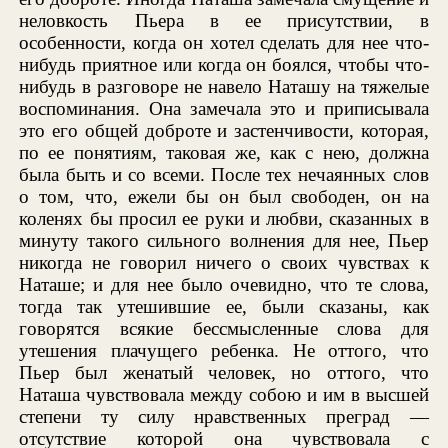
неловкость Пьера в ее присутствии, в
особенности, когда он хотел сделать для нее что-
нибудь приятное или когда он боялся, чтобы что-
нибудь в разговоре не навело Наташу на тяжелые
воспоминания. Она замечала это и приписывала
это его общей доброте и застенчивости, которая,
по ее понятиям, таковая же, как с нею, должна
была быть и со всеми. После тех нечаянных слов
о том, что, ежели бы он был свободен, он на
коленях бы просил ее руки и любви, сказанных в
минуту такого сильного волнения для нее, Пьер
никогда не говорил ничего о своих чувствах к
Наташе; и для нее было очевидно, что те слова,
тогда так утешившие ее, были сказаны, как
говорятся всякие бессмысленные слова для
утешения плачущего ребенка. Не оттого, что
Пьер был женатый человек, но оттого, что
Наташа чувствовала между собою и им в высшей
степени ту силу нравственных преград —
отсутствие которой она чувствовала с