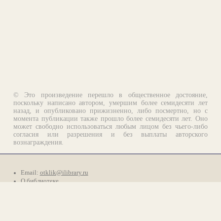
© Это произведение перешло в общественное достояние,
поскольку написано автором, умершим более семидесяти лет
назад, и опубликовано прижизненно, либо посмертно, но с
момента публикации также прошло более семидесяти лет. Оно
может свободно использоваться любым лицом без чьего-либо
согласия или разрешения и без выплаты авторского
вознаграждения.
Email:
otklik@ilibrary.ru
О библиотеке
Реклама на сайте
©1996—2026 Алексей Комаров. Подборка произведений,
оформление, программирование.