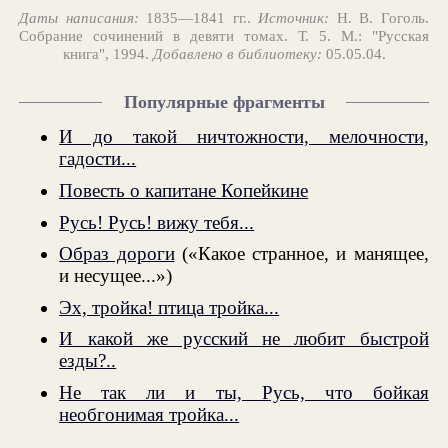
Даты написания:
1835—1841 гг..
Источник:
Н. В. Гоголь.
Собрание сочинений в девяти томах. Т. 5. М.: "Русская
книга", 1994.
Добавлено в библиотеку:
05.05.04.
Популярные фрагменты
И до такой ничтожности, мелочности,
гадости...
Повесть о капитане Копейкине
Русь! Русь! вижу тебя...
Образ дороги
(«Какое странное, и манящее,
и несущее...»)
Эх, тройка! птица тройка...
И какой же русский не любит быстрой
езды?..
Не так ли и ты, Русь, что бойкая
необгонимая тройка...