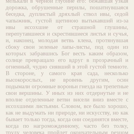
мелькали в черной глубине его: бежавшая узкая
дорожка, обрушенные перилы, пошатнувшаяся
беседка, дуплистый дряхлый ствол ивы, седой
чапыжник, густой щетиною вытыкавший из-за
ивы иссохшие от страшной глушины,
перепутавшиеся и скрестившиеся листья и сучья,
и, наконец, молодая ветвь клена, протянувшая
сбоку свои зеленые лапы-листы, под один из
которых забравшись Бог весть каким образом,
солнце превращало его вдруг в прозрачный и
огненный, чудно сиявший в этой густой темноте.
В стороне, у самого края сада, несколько
высокорослых, не вровень другим, осин
подымали огромные вороньи гнезда на трепетные
свои вершины. У иных из них отдернутые и не
вполне отделенные ветви висели вниз вместе с
иссохшими листьями. Словом, все было хорошо,
как не выдумать ни природе, ни искусству, но как
бывает только тогда, когда они соединятся вместе,
когда по нагроможденному, часто без толку,
труду человека пройдет окончательным резцом