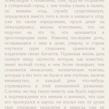
Александры Степановны; сын, будучи отправлен
в губернский город, с тем чтобы узнать в палате,
по мнению отца, службу существенную,
определился вместо того в полк и написал к отцу
уже по своем определении, прося денег на
обмундировку; весьма естественно, что он
подучил на это то, что называется в
простонародии шиш. Наконец последняя дочь,
остававшаяся с ним в доме, умерла, и старик
очутился один сторожем, хранителем и
владетелем своих богатств. Одинокая жизнь дала
сытную пищу скупости, которая, как известно,
имеет волчий голод и чем более пожирает, тем
становится ненасытнее; человеческие чувства,
которые и без того не были в нем глубоки, мелели
ежеминутно, и каждый день что-нибудь
утрачивалось в этой изношенной развалине.
Случись же под такую минуту, как будто нарочно
в подтверждение его мнения о военных, что сын
его проигрался в карты; он послал ему от души
свое отцовское проклятие и никогда уже не