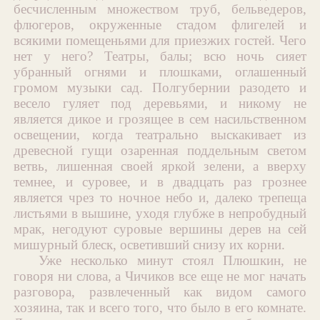
бесчисленным множеством труб, бельведеров,
флюгеров, окруженные стадом флигелей и
всякими помещеньями для приезжих гостей. Чего
нет у него? Театры, балы; всю ночь сияет
убранный огнями и плошками, оглашенный
громом музыки сад. Полгубернии разодето и
весело гуляет под деревьями, и никому не
является дикое и грозящее в сем насильственном
освещении, когда театрально выскакивает из
древесной гущи озаренная поддельным светом
ветвь, лишенная своей яркой зелени, а вверху
темнее, и суровее, и в двадцать раз грознее
является чрез то ночное небо и, далеко трепеща
листьями в вышине, уходя глубже в непробудный
мрак, негодуют суровые вершины дерев на сей
мишурный блеск, осветивший снизу их корни.
Уже несколько минут стоял Плюшкин, не
говоря ни слова, а Чичиков все еще не мог начать
разговора, развлеченный как видом самого
хозяина, так и всего того, что было в его комнате.