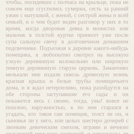
чтобы, посидевши с полчаса на крыльце, пока не
совсем еще сгустились сумерки, сесть за ранний
ужин с матушкой, с женой, с сестрой жены и всей
семьей, и о чем будет веден разговор у них в то
время, когда дворовая девка в монистах или
мальчик в толстой куртке принесет уже после
супа сальную свечу в долговечном домашнем
подсвечнике. Подъезжая к деревне какого-нибудь
помещика, я любопытно смотрел на высокую
узкую деревянную колокольню или широкую
темную деревянную старую церковь. Заманчиво
мелькали мне издали сквозь древесную зелень
красная крыша и белые трубы помещичьего
дома, и я ждал нетерпеливо, пока разойдутся на
обе стороны заступавшие его сады и он
покажется весь с своею, тогда, увы! вовсе не
пошлою, наружностью, к по нем старался я
угадать, кто таков сам помещик, толст ли он, и
сыновья ли у него, или целых шестеро дочерей с
звонким девическим смехом, играми и вечною
красавицей меньшею сестрицей, и черноглазы ли