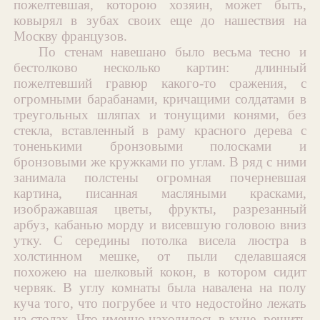
пожелтевшая, которою хозяин, может быть,
ковырял в зубах своих еще до нашествия на
Москву французов.
По стенам навешано было весьма тесно и
бестолково несколько картин: длинный
пожелтевший гравюр какого-то сражения, с
огромными барабанами, кричащими солдатами в
треугольных шляпах и тонущими конями, без
стекла, вставленный в раму красного дерева с
тоненькими бронзовыми полосками и
бронзовыми же кружками по углам. В ряд с ними
занимала полстены огромная почерневшая
картина, писанная масляными красками,
изображавшая цветы, фрукты, разрезанный
арбуз, кабанью морду и висевшую головою вниз
утку. С середины потолка висела люстра в
холстинном мешке, от пыли сделавшаяся
похожею на шелковый кокон, в котором сидит
червяк. В углу комнаты была навалена на полу
куча того, что погрубее и что недостойно лежать
на столах. Что именно находилось в куче, решить