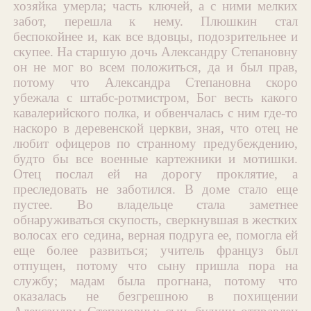
хозяйка умерла; часть ключей, а с ними мелких
забот, перешла к нему. Плюшкин стал
беспокойнее и, как все вдовцы, подозрительнее и
скупее. На старшую дочь Александру Степановну
он не мог во всем положиться, да и был прав,
потому что Александра Степановна скоро
убежала с штабс-ротмистром, Бог весть какого
кавалерийского полка, и обвенчалась с ним где-то
наскоро в деревенской церкви, зная, что отец не
любит офицеров по странному предубеждению,
будто бы все военные картежники и мотишки.
Отец послал ей на дорогу проклятие, а
преследовать не заботился. В доме стало еще
пустее. Во владельце стала заметнее
обнаруживаться скупость, сверкнувшая в жестких
волосах его седина, верная подруга ее, помогла ей
еще более развиться; учитель француз был
отпущен, потому что сыну пришла пора на
службу; мадам была прогнана, потому что
оказалась не безгрешною в похищении