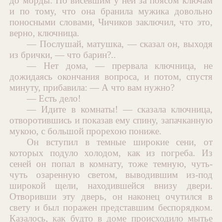
до морды. По висевшим у ней за поясом ключам
и по тому, что она бранила мужика довольно
поносными словами, Чичиков заключил, что это,
верно, ключница.
— Послушай, матушка, — сказал он, выходя
из брички, — что барин?..
— Нет дома, — прервала ключница, не
дожидаясь окончания вопроса, и потом, спустя
минуту, прибавила: — А что вам нужно?
— Есть дело!
— Идите в комнаты! — сказала ключница,
отворотившись и показав ему спину, запачканную
мукою, с большой прорехою пониже.
Он вступил в темные широкие сени, от
которых подуло холодом, как из погреба. Из
сеней он попал в комнату, тоже темную, чуть-
чуть озаренную светом, выводившим из-под
широкой щели, находившейся внизу двери.
Отворивши эту дверь, он наконец очутился в
свету и был поражен представшим беспорядком.
Казалось, как будто в доме происходило мытье