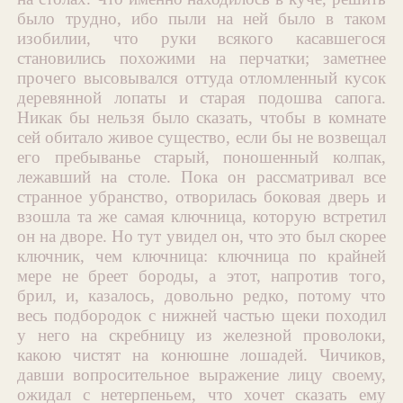
было трудно, ибо пыли на ней было в таком
изобилии, что руки всякого касавшегося
становились похожими на перчатки; заметнее
прочего высовывался оттуда отломленный кусок
деревянной лопаты и старая подошва сапога.
Никак бы нельзя было сказать, чтобы в комнате
сей обитало живое существо, если бы не возвещал
его пребыванье старый, поношенный колпак,
лежавший на столе. Пока он рассматривал все
странное убранство, отворилась боковая дверь и
взошла та же самая ключница, которую встретил
он на дворе. Но тут увидел он, что это был скорее
ключник, чем ключница: ключница по крайней
мере не бреет бороды, а этот, напротив того,
брил, и, казалось, довольно редко, потому что
весь подбородок с нижней частью щеки походил
у него на скребницу из железной проволоки,
какою чистят на конюшне лошадей. Чичиков,
давши вопросительное выражение лицу своему,
ожидал с нетерпеньем, что хочет сказать ему