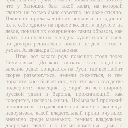
что у батюшки был такой халат, на который
глядеть не только было совестно, но даже стыдно.
Плюшкин приласкал обоих внуков и, посадивши
их к себе одного на правое колено, а другого на
левое, покачал их совершенно таким образом, как
будто они ехали на лошадях, кулич и халат взял,
но дочери решительно ничего не дал; с тем и
уехала Александра Степановна.
Итак, вот какого рода помещик стоял перед
Чичиковым! Должно сказать, что подобное
явление редко попадается на Руси, где все любит
скорее развернуться, нежели съежиться, и тем
поразительнее бывает оно, что тут же в соседстве
подвернется помещик, кутящий во всю ширину
русской удали и барства, прожигающий, как
говорится, насквозь жизнь. Небывалый проезжий
остановится с изумлением при виде его жилища,
недоумевая, какой владетельный принц очутился
внезапно среди маленьких, темных владельцев:
дворцами глядят его белые каменные домы с