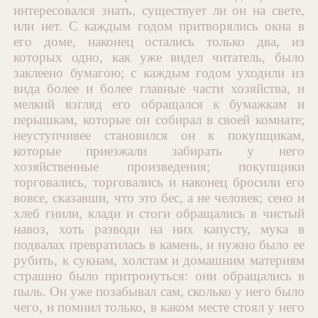
интересовался знать, существует ли он на свете,
или нет. С каждым годом притворялись окна в
его доме, наконец остались только два, из
которых одно, как уже видел читатель, было
заклеено бумагою; с каждым годом уходили из
вида более и более главные части хозяйства, и
мелкий взгляд его обращался к бумажкам и
перышкам, которые он собирал в своей комнате;
неуступчивее становился он к покупщикам,
которые приезжали забирать у него
хозяйственные произведения; покупщики
торговались, торговались и наконец бросили его
вовсе, сказавши, что это бес, а не человек; сено и
хлеб гнили, клади и стоги обращались в чистый
навоз, хоть разводи на них капусту, мука в
подвалах превратилась в камень, и нужно было ее
рубить, к сукнам, холстам и домашним материям
страшно было притронуться: они обращались в
пыль. Он уже позабывал сам, сколько у него было
чего, и помнил только, в каком месте стоял у него