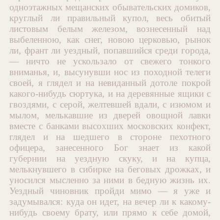
одноэтажных мещанских обывательских домиков,
круглый ли правильный купол, весь обитый
листовым белым железом, вознесенный над
выбеленною, как снег, новою церковью, рынок
ли, франт ли уездный, попавшийся среди города,
— ничто не ускользало от свежего тонкого
вниманья, и, высунувши нос из походной телеги
своей, я глядел и на невиданный дотоле покрой
какого-нибудь сюртука, и на деревянные ящики с
гвоздями, с серой, желтевшей вдали, с изюмом и
мылом, мелькавшие из дверей овощной лавки
вместе с банками высохших московских конфект,
глядел и на шедшего в стороне пехотного
офицера, занесенного Бог знает из какой
губернии на уездную скуку, и на купца,
мелькнувшего в сибирке на беговых дрожках, и
уносился мысленно за ними в бедную жизнь их.
Уездный чиновник пройди мимо — я уже и
задумывался: куда он идет, на вечер ли к какому-
нибудь своему брату, или прямо к себе домой,