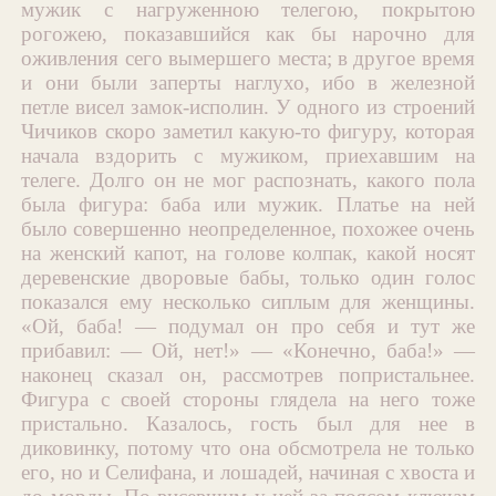
мужик с нагруженною телегою, покрытою
рогожею, показавшийся как бы нарочно для
оживления сего вымершего места; в другое время
и они были заперты наглухо, ибо в железной
петле висел замок-исполин. У одного из строений
Чичиков скоро заметил какую-то фигуру, которая
начала вздорить с мужиком, приехавшим на
телеге. Долго он не мог распознать, какого пола
была фигура: баба или мужик. Платье на ней
было совершенно неопределенное, похожее очень
на женский капот, на голове колпак, какой носят
деревенские дворовые бабы, только один голос
показался ему несколько сиплым для женщины.
«Ой, баба! — подумал он про себя и тут же
прибавил: — Ой, нет!» — «Конечно, баба!» —
наконец сказал он, рассмотрев попристальнее.
Фигура с своей стороны глядела на него тоже
пристально. Казалось, гость был для нее в
диковинку, потому что она обсмотрела не только
его, но и Селифана, и лошадей, начиная с хвоста и