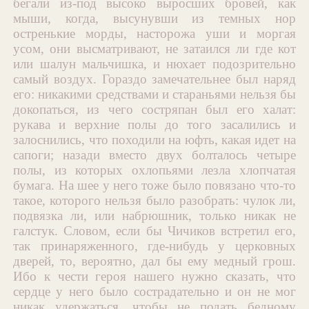
бегали из-под высоко выросших бровей, как
мыши, когда, высунувши из темных нор
остренькие морды, насторожа уши и моргая
усом, они высматривают, не затаился ли где кот
или шалун мальчишка, и нюхает подозрительно
самый воздух. Гораздо замечательнее был наряд
его: никакими средствами и стараньями нельзя бы
докопаться, из чего состряпан был его халат:
рукава и верхние полы до того засалились и
залоснились, что походили на юфть, какая идет на
сапоги; назади вместо двух болталось четыре
полы, из которых охлопьями лезла хлопчатая
бумага. На шее у него тоже было повязано что-то
такое, которого нельзя было разобрать: чулок ли,
подвязка ли, или набрюшник, только никак не
галстук. Словом, если бы Чичиков встретил его,
так принаряженного, где-нибудь у церковных
дверей, то, вероятно, дал бы ему медный грош.
Ибо к чести героя нашего нужно сказать, что
сердце у него было сострадательно и он не мог
никак удержаться, чтобы не подать бедному