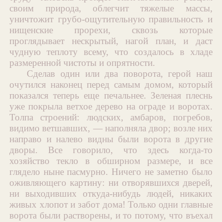
своим природа, облегчит тяжелые массы,
уничтожит грубо-ощутительную правильность и
нищенские прорехи, сквозь которые
проглядывает нескрытый, нагой план, и даст
чудную теплоту всему, что создалось в хладе
размеренной чистоты и опрятности.
Сделав один или два поворота, герой наш
очутился наконец перед самым домом, который
показался теперь еще печальнее. Зеленая плеснь
уже покрыла ветхое дерево на ограде и воротах.
Толпа строений: людских, амбаров, погребов,
видимо ветшавших, — наполняла двор; возле них
направо и налево видны были ворота в другие
дворы. Все говорило, что здесь когда-то
хозяйство текло в обширном размере, и все
глядело ныне пасмурно. Ничего не заметно было
оживляющего картину: ни отворявшихся дверей,
ни выходивших откуда-нибудь людей, никаких
живых хлопот и забот дома! Только одни главные
ворота были растворены, и то потому, что въехал