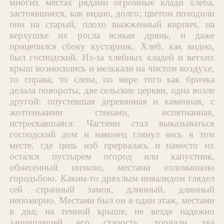
многих местах рядами огромные клади хлеба,
застоявшиеся, как видно, долго; цветом походили
они на старый, плохо выжженный кирпич, на
верхушке их росла всякая дрянь, и даже
прицепился сбоку кустарник. Хлеб, как видно,
был господский. Из-за хлебных кладей и ветхих
крыш возносились и мелькали на чистом воздухе,
то справа, то слева, по мере того как бричка
делала повороты, две сельские церкви, одна возле
другой: опустевшая деревянная и каменная, с
желтенькими стенами, испятнанная,
истрескавшаяся. Частями стал выказываться
господский дом и наконец глянул весь в том
месте, где цепь изб прервалась и наместо их
остался пустырем огород или капустник,
обнесенный низкою, местами изломанною
городьбою. Каким-то дряхлым инвалидом глядел
сей странный замок, длинный, длинный
непомерно. Местами был он в один этаж, местами
в два; на темной крыше, не везде надежно
защищавшей его старость, торчали два