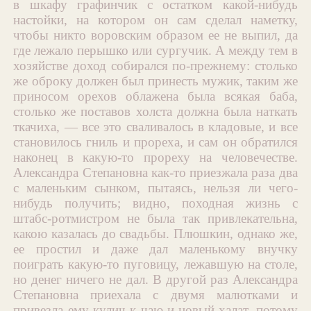
в шкафу графинчик с остатком какой-нибудь
настойки, на котором он сам сделал наметку,
чтобы никто воровским образом ее не выпил, да
где лежало перышко или сургучик. А между тем в
хозяйстве доход собирался по-прежнему: столько
же оброку должен был принесть мужик, таким же
приносом орехов облажена была всякая баба,
столько же поставов холста должна была наткать
ткачиха, — все это сваливалось в кладовые, и все
становилось гниль и прореха, и сам он обратился
наконец в какую-то прореху на человечестве.
Александра Степановна как-то приезжала раза два
с маленьким сынком, пытаясь, нельзя ли чего-
нибудь получить; видно, походная жизнь с
штабс-ротмистром не была так привлекательна,
какою казалась до свадьбы. Плюшкин, однако же,
ее простил и даже дал маленькому внучку
поиграть какую-то пуговицу, лежавшую на столе,
но денег ничего не дал. В другой раз Александра
Степановна приехала с двумя малютками и
привезла ему кулич к чаю и новый халат, потому