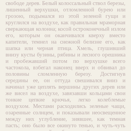
свободе дерев. Белый колоссальный ствол березы,
лишенный верхушки, отломленной бурею или
грозою, подымался из этой зеленой гущи и
круглился на воздухе, как правильная мраморная
сверкающая колонна; косой остроконечный излом
его, которым он оканчивался кверху вместо
капители, темнел на снежной белизне его, как
шапка или черная птица. Хмель, глушивший
внизу кусты бузины, рябины и лесного орешника
и пробежавший потом по верхушке всего
частокола, взбегал наконец вверх и обвивал до
половины сломленную березу. Достигнув
середины ее, он оттуда свешивался вниз и
начинал уже цеплять вершины других дерев или
же висел на воздухе, завязавши кольцами свои
тонкие цепкие крючья, легко колеблемые
воздухом. Местами расходились зеленые чащи,
озаренные солнцем, и показывали неосвещенное
между них углубление, зиявшее, как темная
пасть; оно было все окинуто тенью, и чуть-чуть