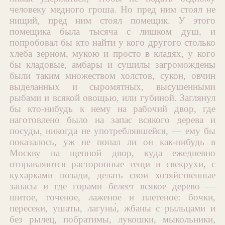
человеку медного гроша. Но пред ним стоял не
нищий, пред ним стоял помещик. У этого
помещика была тысяча с лишком душ, и
попробовал бы кто найти у кого другого столько
хлеба зерном, мукою и просто в кладях, у кого
бы кладовые, амбары и сушилы загромождены
были таким множеством холстов, сукон, овчин
выделанных и сыромятных, высушенными
рыбами и всякой овощью, или губиной. Заглянул
бы кто-нибудь к нему на рабочий двор, где
наготовлено было на запас всякого дерева и
посуды, никогда не употреблявшейся, — ему бы
показалось, уж не попал ли он как-нибудь в
Москву на щепной двор, куда ежедневно
отправляются расторопные тещи и свекрухи, с
кухарками позади, делать свои хозяйственные
запасы и где горами белеет всякое дерево —
шитое, точеное, лаженое и плетеное: бочки,
пересеки, ушаты, лагуны́, жбаны с рыльцами и
без рылец, побратимы, лукошки, мыкольники,