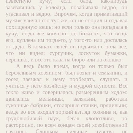
известную кучу; если баба, как-нибудь
зазевавшись у колодца, позабывала ведро, он
утаскивал и ведро. Впрочем, когда приметивший
мужик уличал его тут же, он не спорил и отдавал
похищенную вещь; но если только она попадала в
кучу, тогда все кончено: он божился, что вещь
его, куплена им тогда-то, у того-то или досталась
от деда. В комнате своей он подымал с пола все,
что ни видел: сургучик, лоскуток бумажки,
перышко, и все это клал на бюро или на окошко.
А ведь было время, когда он только был
бережливым хозяином! был женат и семьянин, и
сосед заезжал к нему пообедать, слушать и
учиться у него хозяйству и мудрой скупости. Все
текло живо и совершалось размеренным ходом:
двигались мельницы, валяльни, работали
суконные фабрики, столярные станки, прядильни;
везде во все входил зоркий взгляд хозяина и, как
трудолюбивый паук, бегал хлопотливо, но
расторопно, по всем концам своей хозяйственной
паутины. Слишком сильные чувства не