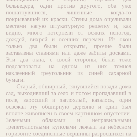
бельведера, один против другого, оба уже
пошатнувшиеся, лишенные когда-то
покрывавшей их краски. Стены дома ощеливали
местами нагую штукатурную решетку и, как
видно, много потерпели от всяких непогод,
дождей, вихрей и осенних перемен. Из окон
только два были открыты, прочие были
заставлены ставнями или даже забиты досками.
Эти два окна, с своей стороны, были тоже
подслеповаты; на одном из них темнел
наклеенный треугольник из синей сахарной
бумаги.
Старый, обширный, тянувшийся позади дома
сад, выходивший за село и потом пропадавший в
поле, заросший и заглохлый, казалось, один
освежал эту обширную деревню и один был
вполне живописен в своем картинном опустении.
Зелеными облаками и неправильными
трепетолистными куполами лежали на небесном
горизонте соединенные вершины разросшихся на