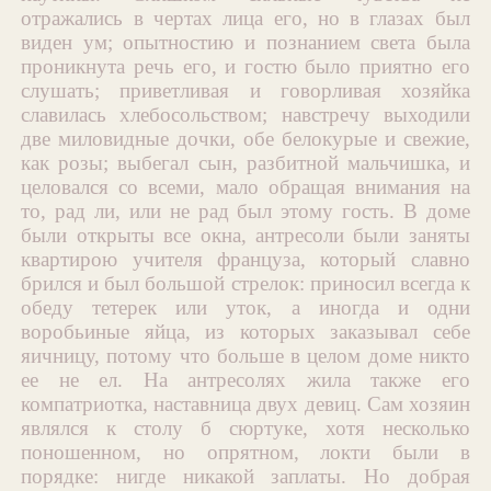
отражались в чертах лица его, но в глазах был
виден ум; опытностию и познанием света была
проникнута речь его, и гостю было приятно его
слушать; приветливая и говорливая хозяйка
славилась хлебосольством; навстречу выходили
две миловидные дочки, обе белокурые и свежие,
как розы; выбегал сын, разбитной мальчишка, и
целовался со всеми, мало обращая внимания на
то, рад ли, или не рад был этому гость. В доме
были открыты все окна, антресоли были заняты
квартирою учителя француза, который славно
брился и был большой стрелок: приносил всегда к
обеду тетерек или уток, а иногда и одни
воробьиные яйца, из которых заказывал себе
яичницу, потому что больше в целом доме никто
ее не ел. На антресолях жила также его
компатриотка, наставница двух девиц. Сам хозяин
являлся к столу б сюртуке, хотя несколько
поношенном, но опрятном, локти были в
порядке: нигде никакой заплаты. Но добрая