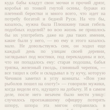
куда бабы кладут свои мочки и прочий дрязг,
коробья́ из тонкой гнутой осины, бураки из
плетеной берестки и много всего, что идет на
потребу богатой и бедной Руси. На что бы,
казалось, нужна была Плюшкину такая гибель
подобных изделий? во всю жизнь не пришлось
бы их употребить даже на два таких имения,
какие были у него, — но ему и этого казалось
мало. Не довольствуясь сим, он ходил еще
каждый день по улицам своей деревни,
заглядывал под мостики, под перекладины и все,
что ни попадалось ему: старая подошва, бабья
тряпка, железный гвоздь, глиняный черепок, —
все тащил к себе и складывал в ту кучу, которую
Чичиков заметил в углу комнаты. «Вон уже
рыболов пошел на охоту!» — говорили мужики,
когда видели его, идущего на добычу. И в самом
деле, после него незачем было мести улицу:
случилось проезжавшему офицеру потерять
шпору, шпора эта мигом отправилась в