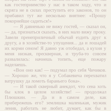
как гостеприимство у нас в таком ходу, что и
скряга не в силах преступить его законов, то он
прибавил тут же несколько внятнее: «Прошу
покорнейше садиться!»
— Я давненько не вижу гостей, — сказал он,
— да, признаться сказать, в них мало вижу проку.
Завели пренеприличный обычай ездить друг к
другу, а в хозяйстве-то упущения... да и лошадей
их корми сеном! Я давно уж отобедал, а кухня у
меня низкая, прескверная, и труба-то совсем
развалилась: начнешь топить, еще пожару
наделаешь.
«Вон оно как! — подумал про себя Чичиков.
— Хорошо же, что я у Собакевича перехватил
ватрушку да ломоть бараньего бока».
— И такой скверный анекдот, что сена хоть
бы клок в целом хозяйстве! — продолжал
Плюшкин. — Да и в самом деле, как
прибережешь его? землишка маленькая, мужик
ленив, работать не любит, думает, как бы в