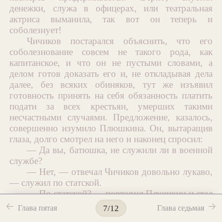
денежки, служа в офицерах, или театральная
актриса выманила, так вот он теперь и
соболезнует!
Чичиков постарался объяснить, что его
соболезнование совсем не такого рода, как
капитанское, и что он не пустыми словами, а
делом готов доказать его и, не откладывая дела
далее, без всяких обиняков, тут же изъявил
готовность принять на себя обязанность платить
подати за всех крестьян, умерших такими
несчастными случаями. Предложение, казалось,
совершенно изумило Плюшкина. Он, вытаращив
глаза, долго смотрел на него и наконец спросил:
— Да вы, батюшка, не служили ли в военной
службе?
— Нет, — отвечал Чичиков довольно лукаво,
— служил по статской.
— По статской? — повторил Плюшкин и стал
жевать губами, как будто что-нибудь кушал. —
🡠
🡢
Глава пятая
Глава седьмая
7/12
Да ведь как же? Ведь это вам самим-то в убыток?