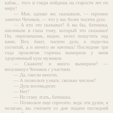
кабак... того и гляди пойдешь на старости лет по
миру!
— Мне, однако же, сказывали, — скромно
заметил Чичиков, — что у вас более тысячи душ.
— А кто это сказывал? А вы бы, батюшка,
наплевали в глаза тому, который это сказывал!
Он, пересмешник, видно, хотел пошутить над
вами. Вот, бают, тысячи душ, а поди-тка
сосчитай, а и ничего не начтешь! Последние три
года проклятая горячка выморила у меня
здоровенный куш мужиков.
— Скажите! и много выморила? —
воскликнул Чичиков с участием.
— Да, снесли многих.
— А позвольте узнать: сколько числом?
— Душ восемьдесят.
— Нет?
— Не стану лгать, батюшка.
— Позвольте еще спросить: ведь эти души, я
полагаю, вы считаете со дня подачи последней