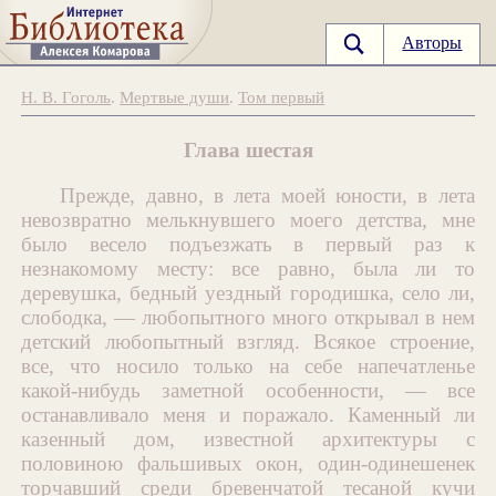
Авторы
Н. В. Гоголь
.
Мертвые души
.
Том первый
Глава шестая
Прежде, давно, в лета моей юности, в лета
невозвратно мелькнувшего моего детства, мне
было весело подъезжать в первый раз к
незнакомому месту: все равно, была ли то
деревушка, бедный уездный городишка, село ли,
слободка, — любопытного много открывал в нем
детский любопытный взгляд. Всякое строение,
все, что носило только на себе напечатленье
какой-нибудь заметной особенности, — все
останавливало меня и поражало. Каменный ли
казенный дом, известной архитектуры с
половиною фальшивых окон, один-одинешенек
торчавший среди бревенчатой тесаной кучи