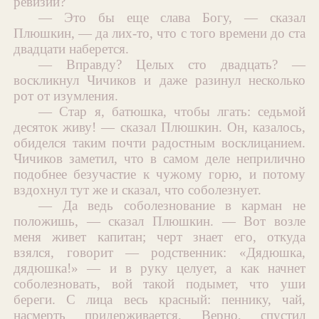
ревизии?
— Это бы еще слава Богу, — сказал
Плюшкин, — да лих-то, что с того времени до ста
двадцати наберется.
— Вправду? Целых сто двадцать? —
воскликнул Чичиков и даже разинул несколько
рот от изумления.
— Стар я, батюшка, чтобы лгать: седьмой
десяток живу! — сказал Плюшкин. Он, казалось,
обиделся таким почти радостным восклицанием.
Чичиков заметил, что в самом деле неприлично
подобнее безучастие к чужому горю, и потому
вздохнул тут же и сказал, что соболезнует.
— Да ведь соболезнование в карман не
положишь, — сказал Плюшкин. — Вот возле
меня живет капитан; черт знает его, откуда
взялся, говорит — родственник: «Дядюшка,
дядюшка!» — и в руку целует, а как начнет
соболезновать, вой такой подымет, что уши
береги. С лица весь красный: пеннику, чай,
насмерть придерживается. Верно, спустил