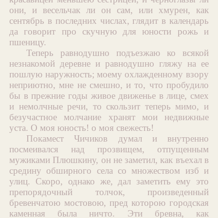
они, и весельчак ли он сам, или хмурен, как
сентябрь в последних числах, глядит в календарь
да говорит про скучную для юности рожь и
пшеницу.
Теперь равнодушно подъезжаю ко всякой
незнакомой деревне и равнодушно гляжу на ее
пошлую наружность; моему охлажденному взору
неприютно, мне не смешно, и то, что пробудило
бы в прежние годы живое движенье в лице, смех
и немолчные речи, то скользит теперь мимо, и
безучастное молчание хранят мои недвижные
уста. О моя юность! о моя свежесть!
Покамест Чичиков думал и внутренно
посмеивался над прозвищем, отпущенным
мужиками Плюшкину, он не заметил, как въехал в
средину обширного села со множеством изб и
улиц. Скоро, однако же, дал заметить ему это
препорядочный толчок, произведенный
бревенчатою мостовою, пред которою городская
каменная была ничто. Эти бревна, как