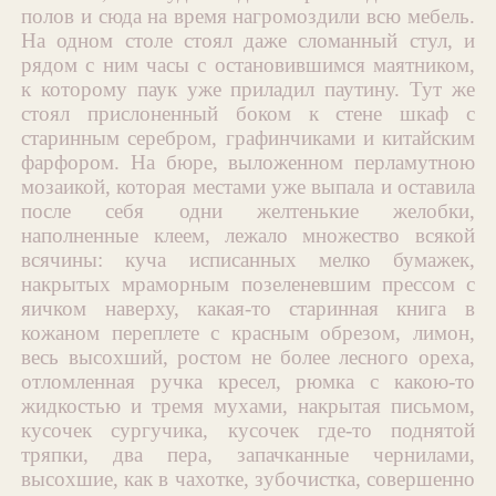
полов и сюда на время нагромоздили всю мебель.
На одном столе стоял даже сломанный стул, и
рядом с ним часы с остановившимся маятником,
к которому паук уже приладил паутину. Тут же
стоял прислоненный боком к стене шкаф с
старинным серебром, графинчиками и китайским
фарфором. На бюре, выложенном перламутною
мозаикой, которая местами уже выпала и оставила
после себя одни желтенькие желобки,
наполненные клеем, лежало множество всякой
всячины: куча исписанных мелко бумажек,
накрытых мраморным позеленевшим прессом с
яичком наверху, какая-то старинная книга в
кожаном переплете с красным обрезом, лимон,
весь высохший, ростом не более лесного ореха,
отломленная ручка кресел, рюмка с какою-то
жидкостью и тремя мухами, накрытая письмом,
кусочек сургучика, кусочек где-то поднятой
тряпки, два пера, запачканные чернилами,
высохшие, как в чахотке, зубочистка, совершенно