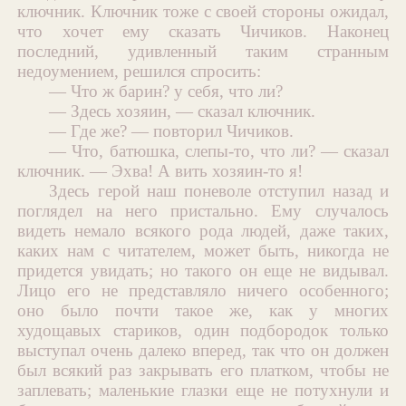
ключник. Ключник тоже с своей стороны ожидал,
что хочет ему сказать Чичиков. Наконец
последний, удивленный таким странным
недоумением, решился спросить:
— Что ж барин? у себя, что ли?
— Здесь хозяин, — сказал ключник.
— Где же? — повторил Чичиков.
— Что, батюшка, слепы-то, что ли? — сказал
ключник. — Эхва! А вить хозяин-то я!
Здесь герой наш поневоле отступил назад и
поглядел на него пристально. Ему случалось
видеть немало всякого рода людей, даже таких,
каких нам с читателем, может быть, никогда не
придется увидать; но такого он еще не видывал.
Лицо его не представляло ничего особенного;
оно было почти такое же, как у многих
худощавых стариков, один подбородок только
выступал очень далеко вперед, так что он должен
был всякий раз закрывать его платком, чтобы не
заплевать; маленькие глазки еще не потухнули и