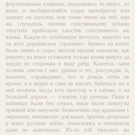
фортепьянные клавиши, подымались то вверх, то
вниз, и необерегшийся ездок приобретал или
шишку на затылок, или синее пятно на лоб, или
же случалось своими собственными зубами
откусить пребольно хвостик собственного же
языка. Какую-то особенную ветхость заметил он
на всех деревенских строениях: бревно на избах
было темно и старо; многие крыши сквозили, как
решето; на иных оставался только конек вверху да
жерди по сторонам в виде ребр. Кажется, сами
хозяева снесли с них дранье и тес, рассуждая, и,
конечно, справедливо, что в дождь избы не
кроют, а в вёдро и сама не каплет, бабиться же в
ней незачем, когда есть простор и в кабаке, и на
большой дороге, — словом, где хочешь. Окна в
избенках были без стекол, иные были заткнуты
тряпкой или зипуном; балкончики под крышами с
перилами, неизвестно для каких причин делаемые
в иных русских избах, покосились и почернели
даже не живописно. Из-за изб тянулись во