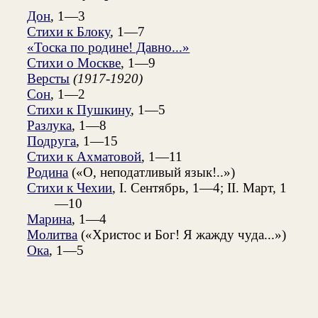
Дон
, 1—3
Стихи к Блоку
, 1—7
«Тоска по родине! Давно...»
Стихи о Москве
, 1—9
Версты
(1917-1920)
Сон
, 1—2
Стихи к Пушкину
, 1—5
Разлука
, 1—8
Подруга
, 1—15
Стихи к Ахматовой
, 1—11
Родина
(«О, неподатливый язык!..»)
Стихи к Чехии
, I. Сентябрь, 1—4; II. Март, 1
—10
Марина
, 1—4
Молитва
(«Христос и Бог! Я жажду чуда...»)
Ока
, 1—5