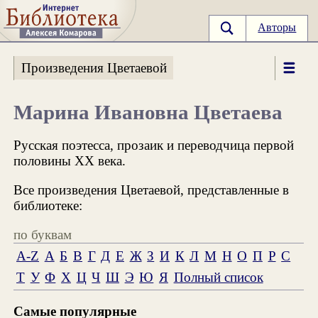
Авторы
Произведения Цветаевой
Марина Ивановна Цветаева
Русская поэтесса, прозаик и переводчица первой
половины XX века.
Все произведения Цветаевой, представленные в
библиотеке:
по буквам
A-Z
А
Б
В
Г
Д
Е
Ж
З
И
К
Л
М
Н
О
П
Р
С
Т
У
Ф
Х
Ц
Ч
Ш
Э
Ю
Я
Полный список
Самые популярные