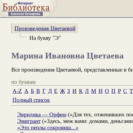
Произведения Цветаевой
На букву "Э"
Марина Ивановна Цветаева
Все произведения Цветаевой, представленные в б
по буквам
A-Z
А
Б
В
Г
Д
Е
Ж
З
И
К
Л
М
Н
О
П
Р
С
Полный список
Эвридика — Орфею
(«Для тех, отженивших пос
Эмигрант
(«Здесь, меж вами: домами, деньгами
«Это пеплы сокровищ...»