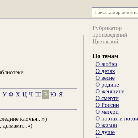
Рубрикатор
произведений
Цветаевой
По темам
О любви
О детях
иблиотеке:
О весне
О родине
О женщине
Т
У
Ф
Х
Ц
Ч
Ш
Э
Ю
Я
О смерти
О России
О матери
О поэтах и поэз
ледние клочья...»)
О жизни
, дымами...»)
О душе