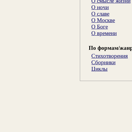
О смысле жизни
О ночи
О славе
О Москве
О Боге
О времени
По формам/жан
Стихотворения
Сборники
Циклы