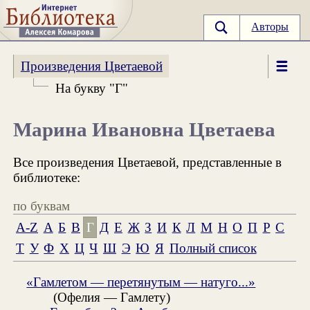
Авторы
Произведения Цветаевой
На букву "Г"
Марина Ивановна Цветаева
Все произведения Цветаевой, представленные в
библиотеке:
по буквам
A-Z
А
Б
В
Г
Д
Е
Ж
З
И
К
Л
М
Н
О
П
Р
С
Т
У
Ф
Х
Ц
Ч
Ш
Э
Ю
Я
Полный список
«Гамлетом — перетянутым — натуго...»
(Офелия — Гамлету)