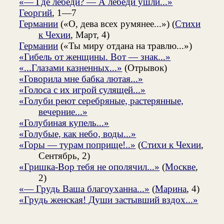
«— Где лебеди? — А лебеди ушли...»
Георгий
, 1—7
Германии
(«О, дева всех румянее...») (
Стихи
к Чехии
, Март, 4)
Германии
(«Ты миру отдана на травлю...»)
«Гибель от женщины. Вот — знак...»
«...Глазами казненных...»
(Отрывок)
«Говорила мне бабка лютая...»
«Голоса с их игрой сулящей...»
«Голуби реют серебряные, растерянные,
вечерние...»
«Голубиная купель...»
«Голубые, как небо, воды...»
«Горы — турам поприще!..»
(
Стихи к Чехии
,
Сентябрь, 2)
«Гришка-Вор тебя не ополячил...»
(
Москве
,
2)
«— Грудь Ваша благоуханна...»
(
Марина
, 4)
«Грудь женская! Души застывший вздох...»