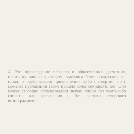
© Это произведение перешло в общественное достояние,
поскольку написано автором, умершим более семидесяти лет
назад, и опубликовано прижизненно, либо посмертно, но с
момента публикации также прошло более семидесяти лет. Оно
может свободно использоваться любым лицом без чьего-либо
согласия или разрешения и без выплаты авторского
вознаграждения.
Email:
otklik@ilibrary.ru
О библиотеке
Реклама на сайте