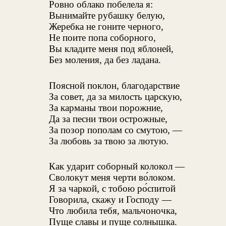
Ровно облако побелела я:
Вынимайте рубашку белую,
Жеребка не гоните черного,
Не поите попа соборного,
Вы кладите меня под яблоней,
Без моления, да без ладана.
Поясной поклон, благодарствие
За совет, да за милость царскую,
За карманы твои порожние,
Да за песни твои острожные,
За позор пополам со смутою, —
За любовь за твою за лютую.
Как ударит соборный колокол —
Сволокут меня черти во́локом.
Я за чаркой, с тобою ро́спитой
Говорила, скажу и Господу —
Что любила тебя, мальчоночка,
Пуще славы и пуще солнышка.