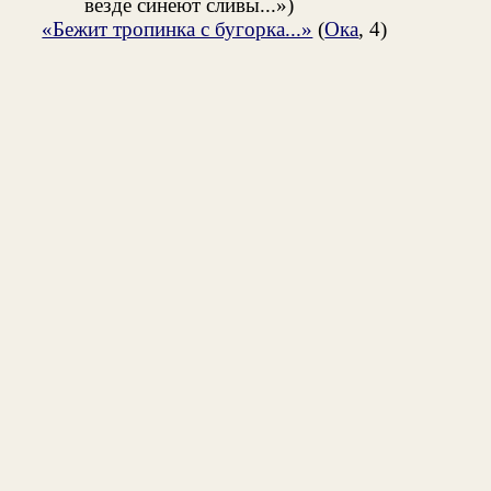
везде синеют сливы...»)
«Бежит тропинка с бугорка...»
(
Ока
, 4)