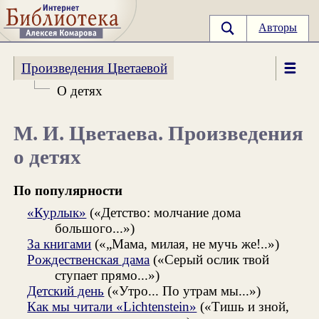
Авторы
Произведения Цветаевой
О детях
М. И. Цветаева. Произведения
о детях
По популярности
«Курлык»
(«Детство: молчание дома
большого...»)
За книгами
(«„Мама, милая, не мучь же!..»)
Рождественская дама
(«Серый ослик твой
ступает прямо...»)
Детский день
(«Утро... По утрам мы...»)
Как мы читали «Lichtenstein»
(«Тишь и зной,